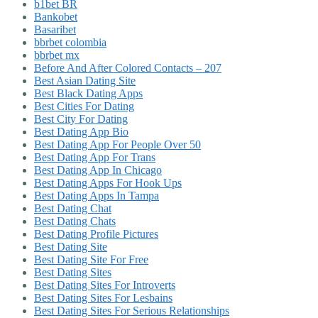
b1bet BR
Bankobet
Basaribet
bbrbet colombia
bbrbet mx
Before And After Colored Contacts – 207
Best Asian Dating Site
Best Black Dating Apps
Best Cities For Dating
Best City For Dating
Best Dating App Bio
Best Dating App For People Over 50
Best Dating App For Trans
Best Dating App In Chicago
Best Dating Apps For Hook Ups
Best Dating Apps In Tampa
Best Dating Chat
Best Dating Chats
Best Dating Profile Pictures
Best Dating Site
Best Dating Site For Free
Best Dating Sites
Best Dating Sites For Introverts
Best Dating Sites For Lesbains
Best Dating Sites For Serious Relationships