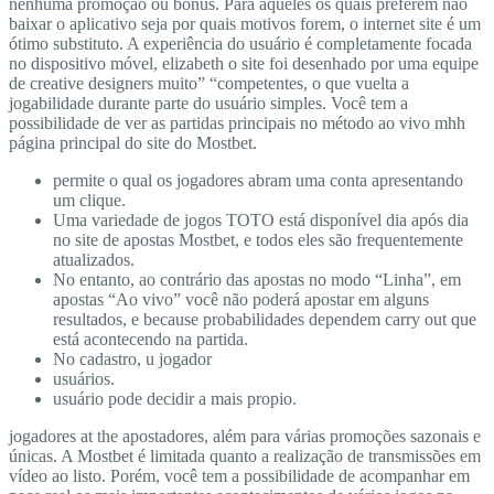
nenhuma promoção ou bônus. Para aqueles os quais preferem não
baixar o aplicativo seja por quais motivos forem, o internet site é um
ótimo substituto. A experiência do usuário é completamente focada
no dispositivo móvel, elizabeth o site foi desenhado por uma equipe
de creative designers muito” “competentes, o que vuelta a
jogabilidade durante parte do usuário simples. Você tem a
possibilidade de ver as partidas principais no método ao vivo mhh
página principal do site do Mostbet.
permite o qual os jogadores abram uma conta apresentando
um clique.
Uma variedade de jogos TOTO está disponível dia após dia
no site de apostas Mostbet, e todos eles são frequentemente
atualizados.
No entanto, ao contrário das apostas no modo “Linha”, em
apostas “Ao vivo” você não poderá apostar em alguns
resultados, e because probabilidades dependem carry out que
está acontecendo na partida.
No cadastro, u jogador
usuários.
usuário pode decidir a mais propio.
jogadores at the apostadores, além para várias promoções sazonais e
únicas. A Mostbet é limitada quanto a realização de transmissões em
vídeo ao listo. Porém, você tem a possibilidade de acompanhar em