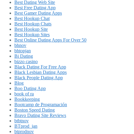
Best Dating Web Site
Best Free Dating App
Best Gamer Dating Apps
Best Hookup Chat
Best Hookup Chats
Best Hookup Site
Best Hookup Sites
Best Online Dating Apps For Over 50
bhnov
bhtopjan
Bi Dating
bizzo casino
Black Dating For Free App
Black Lesbian Dating Apps
Black People Dating App
Blog
Boo Dating App
book of ra
Bookkeeping
Bootcamp de Programación
Boston Speed Dating
Bravo Dating Site Reviews
btbtnov
BTprod_jan
btprodnov