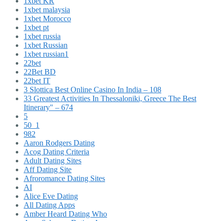
1xbet KR
1xbet malaysia
1xbet Morocco
1xbet pt
1xbet russia
1xbet Russian
1xbet russian1
22bet
22Bet BD
22bet IT
3 Slottica Best Online Casino In India – 108
33 Greatest Activities In Thessaloniki, Greece The Best
Itinerary" – 674
5
50_1
982
Aaron Rodgers Dating
Acog Dating Criteria
Adult Dating Sites
Aff Dating Site
Afroromance Dating Sites
AI
Alice Eve Dating
All Dating Apps
Amber Heard Dating Who