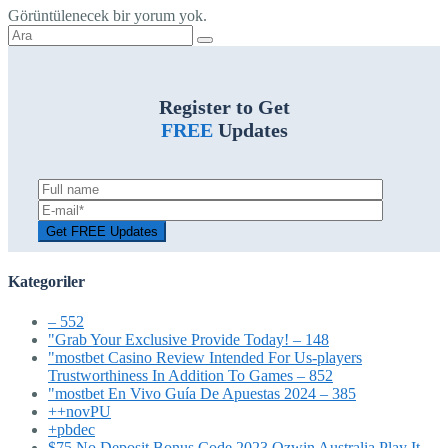
Görüntülenecek bir yorum yok.
Şunu
ara:
Register to Get
FREE
Updates
Kategoriler
– 552
"Grab Your Exclusive Provide Today! – 148
"mostbet Casino Review Intended For Us-players
Trustworthiness In Addition To Games – 852
"mostbet En Vivo Guía De Apuestas 2024 – 385
++novPU
+pbdec
$75 No Deposit Bonus Code 2023 Ozwin Australia Play It