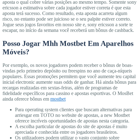
aposta o qual cobre várias posições ao mesmo tempo. Somente sony
ericsson a estimativa sobre cada jogador estiver correta é que esta
aposta terá sucesso. Como resultado, esta aposta acarreta algum
risco, no entanto pode ser juicioso se o seu palpite estiver correto.
Jogue seus jogos favoritos em nosso site e, sony ericsson a sorte te
escapar, no início da semana você receberá um bônus de cashback.
Posso Jogar Mhh Mostbet Em Aparelhos
Móveis?
Por exemplo, os novos jogadores podem receber o bônus de boas-
vindas pelo primeiro depósito ou freespins no ano de caça-níqueis
populares. Essas promoções permitem que você aumente teu capital
inicial electronic aumente suas odds de ganhar. Há ainda bônus para
recargas realizadas em sextas-feiras, além de programas de
fidelidade específicos para cassino e apostas esportivas. O MosBet
ainda oferece bônus em
mostbet
Para operating system clientes que buscam alternativas para
arriesgar em TOTO no website de apostas, a new Mostbet
oferece incríveis oportunidades de apostas nesta categoria.
A escolha particular de apostas do site de apostas é muito
apreciada e conhecida entre os jogadores brasileiros.
Os utilizadores podem utilizar o vasto conjunto sobre