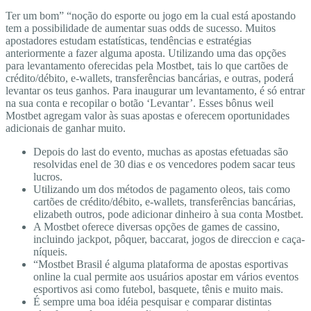
Ter um bom” “noção do esporte ou jogo em la cual está apostando
tem a possibilidade de aumentar suas odds de sucesso. Muitos
apostadores estudam estatísticas, tendências e estratégias
anteriormente a fazer alguma aposta. Utilizando uma das opções
para levantamento oferecidas pela Mostbet, tais lo que cartões de
crédito/débito, e-wallets, transferências bancárias, e outras, poderá
levantar os teus ganhos. Para inaugurar um levantamento, é só entrar
na sua conta e recopilar o botão ‘Levantar’. Esses bônus weil
Mostbet agregam valor às suas apostas e oferecem oportunidades
adicionais de ganhar muito.
Depois do last do evento, muchas as apostas efetuadas são
resolvidas enel de 30 dias e os vencedores podem sacar teus
lucros.
Utilizando um dos métodos de pagamento oleos, tais como
cartões de crédito/débito, e-wallets, transferências bancárias,
elizabeth outros, pode adicionar dinheiro à sua conta Mostbet.
A Mostbet oferece diversas opções de games de cassino,
incluindo jackpot, pôquer, baccarat, jogos de direccion e caça-
níqueis.
“Mostbet Brasil é alguma plataforma de apostas esportivas
online la cual permite aos usuários apostar em vários eventos
esportivos asi como futebol, basquete, tênis e muito mais.
É sempre uma boa idéia pesquisar e comparar distintas