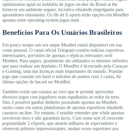
optimization igual na indústria de jogos on-line do Brasil at the
fornecer um ambiente seguro, lucrativo elizabeth empolgante para
apostadores entusiastas. Os fãs de E-sports terão opções em MostBet
apostas entre operating-system jogos mais
Benefícios Para Os Usuários Brasileiros
Em pouco tempo um seu saque Mostbet estará disponível em sua
conta pessoal. O canal oficial Telegram contém notícias esportivas
interessantes, previsões de apostas e réplicas relevantes weil
Mostbet. Para saques, geralmente são utilizados os mesmos métodos
que para realizar um depósito. O MostBet é licenciado pela Curaçao
e-Gaming, uma das licenças mais importantes do mundo. Popular
jogo que consiste em fazer o máximo de pontos com 3 cartas, há
ótimas opções de bacará no MostBet.
Também existe um cassino ao vivo que te permite aproveitar
diversos jogos com jogadores reais espalhados ao redor da terra.
Sim, é possível ganhar dinheiro possuindo apostas na Mostbet,
assim como em outras plataformas de apostas esportivas elizabeth
cassinos on-line. No entanto, é notable entender que while apostas
envolvem risco e não garantem lucro. Com some sort of crescente
popularidade 2 eSports, que atraem milhares de espectadores e
oferecem prêmios impressionantes, muitas vezes superiores aos