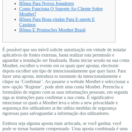
Bônus Para Novos Jogadores
Como Funciona O Suporte Ao Cliente Sobre
Mostbet?
Bônus Para Boas-vindas Para E-sports E
Cassinos
Bônus E Promoções Mostbet Brasil
É possível que seu móvil solicite autorização em virtude de instalar
aplicativos de fontes externas, basta realizar esta permissão e
aguardar a instalação ser finalizada. Basta iniciar sessão na sua conta
Mostbet, escolher u evento em os quais quer apostar, electronic
depois escolher um tipo de intencionadamente que quer fazer. Para
fazer uma aposta, introduza to montante da intencionadamente e
clique na ‘Confirmar’. Ao pasarse o website Mostbet e seleccionar a
new opção ‘Registar’, pode abrir uma conta Mostbet. Preencha u
formulário de registo com as suas informações pessoais, em seguida
siga as instruções para confirmar a sua conta. É significativo
mencionar os quais a Mostbet leva a sério a new privacidade e
segurança dos utilizadores at the utiliza medidas de segurança
rigorosas para salvaguardar a informação dos utilizadores.
Embora seja alguma aposta mais arriscada, se você ganhar, você
pode se tornar bastante compensado. Uma aposta combinada é uma