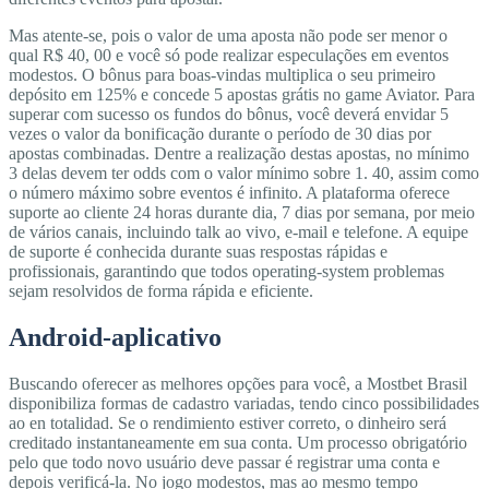
Mas atente-se, pois o valor de uma aposta não pode ser menor o
qual R$ 40, 00 e você só pode realizar especulações em eventos
modestos. O bônus para boas-vindas multiplica o seu primeiro
depósito em 125% e concede 5 apostas grátis no game Aviator. Para
superar com sucesso os fundos do bônus, você deverá envidar 5
vezes o valor da bonificação durante o período de 30 dias por
apostas combinadas. Dentre a realização destas apostas, no mínimo
3 delas devem ter odds com o valor mínimo sobre 1. 40, assim como
o número máximo sobre eventos é infinito. A plataforma oferece
suporte ao cliente 24 horas durante dia, 7 dias por semana, por meio
de vários canais, incluindo talk ao vivo, e-mail e telefone. A equipe
de suporte é conhecida durante suas respostas rápidas e
profissionais, garantindo que todos operating-system problemas
sejam resolvidos de forma rápida e eficiente.
Android-aplicativo
Buscando oferecer as melhores opções para você, a Mostbet Brasil
disponibiliza formas de cadastro variadas, tendo cinco possibilidades
ao en totalidad. Se o rendimiento estiver correto, o dinheiro será
creditado instantaneamente em sua conta. Um processo obrigatório
pelo que todo novo usuário deve passar é registrar uma conta e
depois verificá-la. No jogo modestos, mas ao mesmo tempo