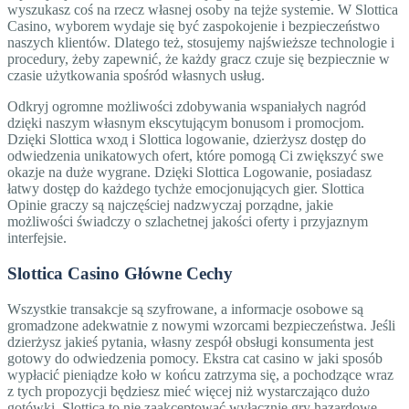
wyszukasz coś na rzecz własnej osoby na tejże systemie. W Slottica
Casino, wyborem wydaje się być zaspokojenie i bezpieczeństwo
naszych klientów. Dlatego też, stosujemy najświeższe technologie i
procedury, żeby zapewnić, że każdy gracz czuje się bezpiecznie w
czasie użytkowania spośród własnych usług.
Odkryj ogromne możliwości zdobywania wspaniałych nagród
dzięki naszym własnym ekscytującym bonusom i promocjom.
Dzięki Slottica wход i Slottica logowanie, dzierżysz dostęp do
odwiedzenia unikatowych ofert, które pomogą Ci zwiększyć swe
okazje na duże wygrane. Dzięki Slottica Logowanie, posiadasz
łatwy dostęp do każdego tychże emocjonujących gier. Slottica
Opinie graczy są najczęściej nadzwyczaj porządne, jakie
możliwości świadczy o szlachetnej jakości oferty i przyjaznym
interfejsie.
Slottica Casino Główne Cechy
Wszystkie transakcje są szyfrowane, a informacje osobowe są
gromadzone adekwatnie z nowymi wzorcami bezpieczeństwa. Jeśli
dzierżysz jakieś pytania, własny zespół obsługi konsumenta jest
gotowy do odwiedzenia pomocy. Ekstra cat casino w jaki sposób
wypłacić pieniądze koło w końcu zatrzyma się, a pochodzące wraz
z tych propozycji będziesz mieć więcej niż wystarczająco dużo
gotówki. Slottica to nie zaakceptować wyłącznie gry hazardowe,