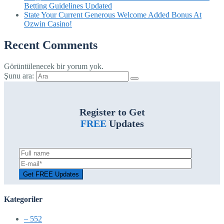
Betting Guidelines Updated
State Your Current Generous Welcome Added Bonus At
Ozwin Casino!
Recent Comments
Görüntülenecek bir yorum yok.
Şunu ara:
Register to Get
FREE
Updates
Kategoriler
– 552