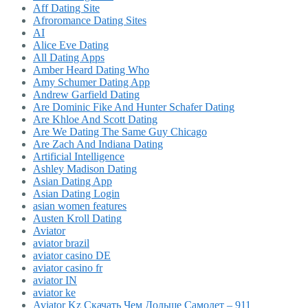
Aff Dating Site
Afroromance Dating Sites
AI
Alice Eve Dating
All Dating Apps
Amber Heard Dating Who
Amy Schumer Dating App
Andrew Garfield Dating
Are Dominic Fike And Hunter Schafer Dating
Are Khloe And Scott Dating
Are We Dating The Same Guy Chicago
Are Zach And Indiana Dating
Artificial Intelligence
Ashley Madison Dating
Asian Dating App
Asian Dating Login
asian women features
Austen Kroll Dating
Aviator
aviator brazil
aviator casino DE
aviator casino fr
aviator IN
aviator ke
Aviator Kz Скачать Чем Дольше Самолет – 911