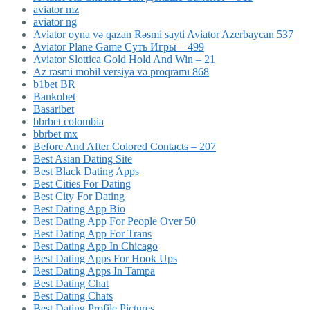
aviator mz
aviator ng
Aviator oyna və qazan Rəsmi sayti Aviator Azerbaycan 537
Aviator Plane Game Суть Игры – 499
Aviator Slottica Gold Hold And Win – 21
Az rəsmi mobil versiya və proqramı 868
b1bet BR
Bankobet
Basaribet
bbrbet colombia
bbrbet mx
Before And After Colored Contacts – 207
Best Asian Dating Site
Best Black Dating Apps
Best Cities For Dating
Best City For Dating
Best Dating App Bio
Best Dating App For People Over 50
Best Dating App For Trans
Best Dating App In Chicago
Best Dating Apps For Hook Ups
Best Dating Apps In Tampa
Best Dating Chat
Best Dating Chats
Best Dating Profile Pictures