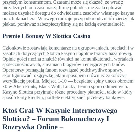
przyszłym konsumentom. Czasami może się okazać, że wraz z
niezależnych od czasu naszą firmę pobudek nie zaakceptować
możesz uzyskać dostępu do odwiedzenia zasobów własnego kasyna
oraz bukmachera. W owego rodzaju przypadku odrzucić dzierży jak
płakać, ponieważ zabezpieczyliśmy się na każdą ewentualność.
Premie I Bonusy W Slottica Casino
Członkowie zostawiają komentarze na ugrupowaniach, preclach i w
zasobach dotyczących Slotica kasyno i ogólnie branży hazardowej.
Opinie gości można znaleźć również na komunikatorach, wortalach
społecznościowych, streamach blogerów i energicznych fanów.
Operatorzy pomagają fanom rozwiązać podchwytliwe sprawy,
skonfigurować rozgrywkę jakim sposobem i również zakończyć
weryfikację profilu. Miejsca 1-10 — bezpłatne spiny unces obrotem
х0 w Alien Fruits, Black Wolf, Lucky Team i sporo odmiennych.
Kasyno Slottica przyjmuje różne procedury płatności, takie w który
sposób karty kredtyu, portfele elektryczne i przelewy bankowe.
Ktoś Grał W Kasynie Internetowego
Slottica? – Forum Bukmacherzy I
Rozrywka Online –