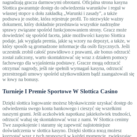
nagradzają gracza darmowymi obrotami. Oficjalna strona kasyna
Slottica gwarantuje dostęp do odwiedzenia warunków i reguł w
własnej stopce u dołu zakładką „Warunki i zasady”, a także
podsuwa je osobie, która rejestruje profil. To niezwykle ważny
dokument, który dokładnie przedstawia wszystkie nadrzędne
sprawy związane spośród funkcjonowaniem strony. Gracz może
dowiedzieć się spośród faceta, jakie możliwości kasyno Slottica
podaje, jak wygląda premia, jakie są wzory na depozyt, a także, w
który sposób są gromadzone informacje dla osób fizycznych. Jeśli
uczestnik zrobił całość prawidłowo z prawami, ale bonus odrzucić
został zaliczony, warto skontaktować się wraz z działem pomocy
fachowego dla wyjaśnienia podstawy. Gracze mogą odrzucić
otrzymać nagrody, jeśli nie spełnili wymagań kasyna, odrzucić
przestrzegali umowy spośród użytkownikiem bądź zaangażowali się
w łowy na bonusy.
Turnieje I Premie Sportowe W Slottica Casino
Dzięki slottica logowanie możesz błyskawicznie uzyskać dostęp do
odwiedzenia swego konta bankowego i cieszyć się wszelkimi
naszymi grami. Jeśli aczkolwiek napotkasz jakiekolwiek trudności,
odrzucić wahaj się skontaktować wraz z nami. W Slottica cenimy
Twe zaspokojenie i staramy się zapewnić najistotniejsze
doświadczenia w slottica kasyno. Dzięki slottica вход możesz
korzystać wraz z tych propozycji w każdej momencie, zwiększając