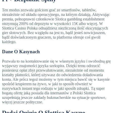
Ten modus zezwala gościom grać ze smartfonów, tabletów,
niezależnie od układu operacyjnego, na którym działają. Aktywując
premia, pełnoprawni członkowie Slotica gambling establishment
otrzymują 200% od depozytu w wysokości 15€ albo więcej. W
Slottica Casino Polska odnajdziesz niezliczoną ilość ekscytujących
gier slotowych. Bez względu na jest to, bądź jesteś nowicjuszem,
bądź doświadczonym graczem, ta platforma oferuje coś gwoli
każdego.
Dane O Kasynach
Pozwala to na kontaktowanie się w własnym języku i swobodną grę
wyjąwszy znajomości języka szekspira. Dzięki temu odrzucić
poniesiesz opłat zbyt przewalutowanie, niezależnie od momentu
kształty płatności, której używasz do odwiedzenia doładowania
konta. Ale prócz tegoż możemy w tym miejscu bawić się w kasynie
spośród krupierem na żywo, w jaki to sposób również w
rozrywkach instant tego rodzaju w jaki sposób zdrapki. Tą super
bogatą ofertę jaką posiada dla internautów z Polski Slottica
uzupełniają jeszcze zakłady bukmacherskie na sytuacje sportowe,
więcej jeszcze polityczne.
Dodaj Opinie O Slottica Kasyno