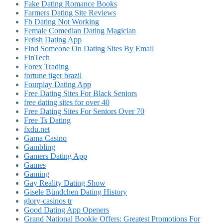
Fake Dating Romance Books
Farmers Dating Site Reviews
Fb Dating Not Working
Female Comedian Dating Magician
Fetish Dating App
Find Someone On Dating Sites By Email
FinTech
Forex Trading
fortune tiger brazil
Fourplay Dating App
Free Dating Sites For Black Seniors
free dating sites for over 40
Free Dating Sites For Seniors Over 70
Free Ts Dating
fxdu.net
Gama Casino
Gambling
Gamers Dating App
Games
Gaming
Gay Reality Dating Show
Gisele Bündchen Dating History
glory-casinos tr
Good Dating App Openers
Grand National Bookie Offers: Greatest Promotions For