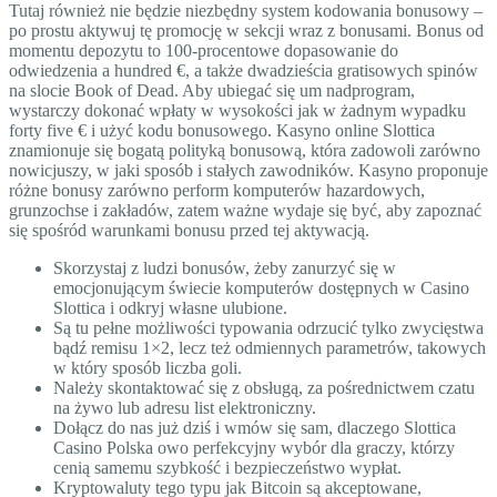
Tutaj również nie będzie niezbędny system kodowania bonusowy –
po prostu aktywuj tę promocję w sekcji wraz z bonusami. Bonus od
momentu depozytu to 100-procentowe dopasowanie do
odwiedzenia a hundred €, a także dwadzieścia gratisowych spinów
na slocie Book of Dead. Aby ubiegać się um nadprogram,
wystarczy dokonać wpłaty w wysokości jak w żadnym wypadku
forty five € i użyć kodu bonusowego. Kasyno online Slottica
znamionuje się bogatą polityką bonusową, która zadowoli zarówno
nowicjuszy, w jaki sposób i stałych zawodników. Kasyno proponuje
różne bonusy zarówno perform komputerów hazardowych,
grunzochse i zakładów, zatem ważne wydaje się być, aby zapoznać
się spośród warunkami bonusu przed tej aktywacją.
Skorzystaj z ludzi bonusów, żeby zanurzyć się w
emocjonującym świecie komputerów dostępnych w Casino
Slottica i odkryj własne ulubione.
Są tu pełne możliwości typowania odrzucić tylko zwycięstwa
bądź remisu 1×2, lecz też odmiennych parametrów, takowych
w który sposób liczba goli.
Należy skontaktować się z obsługą, za pośrednictwem czatu
na żywo lub adresu list elektroniczny.
Dołącz do nas już dziś i wmów się sam, dlaczego Slottica
Casino Polska owo perfekcyjny wybór dla graczy, którzy
cenią samemu szybkość i bezpieczeństwo wypłat.
Kryptowaluty tego typu jak Bitcoin są akceptowane,