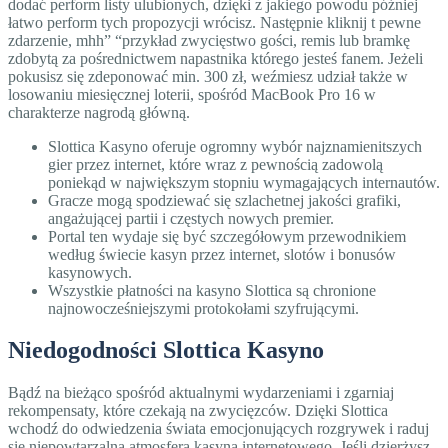
dodać perform listy ulubionych, dzięki z jakiego powodu później
łatwo perform tych propozycji wrócisz. Następnie kliknij t pewne
zdarzenie, mhh” “przykład zwycięstwo gości, remis lub bramkę
zdobytą za pośrednictwem napastnika którego jesteś fanem. Jeżeli
pokusisz się zdeponować min. 300 zł, weźmiesz udział także w
losowaniu miesięcznej loterii, spośród MacBook Pro 16 w
charakterze nagrodą główną.
Slottica Kasyno oferuje ogromny wybór najznamienitszych
gier przez internet, które wraz z pewnością zadowolą
poniekąd w największym stopniu wymagających internautów.
Gracze mogą spodziewać się szlachetnej jakości grafiki,
angażującej partii i częstych nowych premier.
Portal ten wydaje się być szczegółowym przewodnikiem
według świecie kasyn przez internet, slotów i bonusów
kasynowych.
Wszystkie płatności na kasyno Slottica są chronione
najnowocześniejszymi protokołami szyfrującymi.
Niedogodności Slottica Kasyno
Bądź na bieżąco spośród aktualnymi wydarzeniami i zgarniaj
rekompensaty, które czekają na zwycięzców. Dzięki Slottica
wchodź do odwiedzenia świata emocjonujących rozgrywek i raduj
się niepowtarzalną atmosferą kasyna internetowego. Jeśli dzierżysz