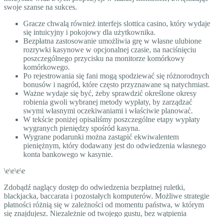
swoje szanse na sukces.
Gracze chwalą również interfejs slottica casino, który wydaje
się intuicyjny i pokojowy dla użytkownika.
Bezpłatna zastosowanie umożliwia grę w własne ulubione
rozrywki kasynowe w opcjonalnej czasie, na naciśnięciu
poszczególnego przycisku na monitorze komórkowy
komórkowego.
Po rejestrowania się fani mogą spodziewać się różnorodnych
bonusów i nagród, które często przyznawane są natychmiast.
Ważne wydaje się być, żeby sprawdzić określone okresy
robienia gwoli wybranej metody wypłaty, by zarządzać
swymi własnymi oczekiwaniami i właściwie planować.
W tekście poniżej opisaliśmy poszczególne etapy wypłaty
wygranych pieniędzy spośród kasyna.
Wygrane podarunki można zastąpić ekwiwalentem
pieniężnym, który dodawany jest do odwiedzenia własnego
konta bankowego w kasynie.
\e\e\e\e
Zdobądź naglący dostęp do odwiedzenia bezpłatnej ruletki,
blackjacka, baccarata i pozostałych komputerów. Możliwe strategie
płatności różnią się w zależności od momentu państwa, w którym
się znajdujesz. Niezależnie od twojego gustu, bez wątpienia