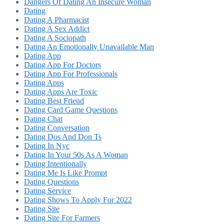
Dangers Of Dating An Insecure Woman
Dating
Dating A Pharmacist
Dating A Sex Addict
Dating A Sociopath
Dating An Emotionally Unavailable Man
Dating App
Dating App For Doctors
Dating App For Professionals
Dating Apps
Dating Apps Are Toxic
Dating Best Friend
Dating Card Game Questions
Dating Chat
Dating Conversation
Dating Dos And Don Ts
Dating In Nyc
Dating In Your 50s As A Woman
Dating Intentionally
Dating Me Is Like Prompt
Dating Questions
Dating Service
Dating Shows To Apply For 2022
Dating Site
Dating Site For Farmers