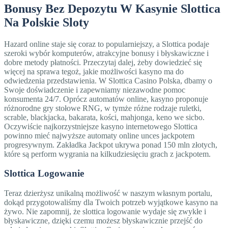
Bonusy Bez Depozytu W Kasynie Slottica
Na Polskie Sloty
Hazard online staje się coraz to popularniejszy, a Slottica podaje
szeroki wybór komputerów, atrakcyjne bonusy i błyskawiczne i
dobre metody płatności. Przeczytaj dalej, żeby dowiedzieć się
więcej na sprawa tegoż, jakie możliwości kasyno ma do
odwiedzenia przedstawienia. W Slottica Casino Polska, dbamy o
Swoje doświadczenie i zapewniamy niezawodne pomoc
konsumenta 24/7. Oprócz automatów online, kasyno proponuje
różnorodne gry stołowe RNG, w tymże różne rodzaje ruletki,
scrable, blackjacka, bakarata, kości, mahjonga, keno we sicbo.
Oczywiście najkorzystniejsze kasyno internetowego Slottica
powinno mieć najwyższe automaty online unces jackpotem
progresywnym. Zakładka Jackpot ukrywa ponad 150 mln złotych,
które są perform wygrania na kilkudziesięciu grach z jackpotem.
Slottica Logowanie
Teraz dzierżysz unikalną możliwość w naszym własnym portalu,
dokąd przygotowaliśmy dla Twoich potrzeb wyjątkowe kasyno na
żywo. Nie zapomnij, że slottica logowanie wydaje się zwykłe i
błyskawiczne, dzięki czemu możesz błyskawicznie przejść do