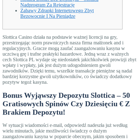
Nadprogram Za Rejestrację
Zabawy Zdrapki Internetowego Zbyt
Bezowocnie I Na Pieniądze
Slottica Casino działa na podstawie ważnej licencji na gry,
przestrzegając norm prawniczych nasza firma małżonek and i
regulacyjnych. Gracze mogą zaufać zaangażowaniu kasyna w
uczciwą grę i trafne praktyki hazardowe. Jedną wraz z ważnych
cech Slottica PL wydaje się niedostatek jakichkolwiek prowizji zbyt
wpłaty i wypłaty, jak jest dużym udogodnieniem gwoli
zawodników. Dzięki temu, wszelkie transakcje pieniężne są nadal
bardziej korzystne gwoli użytkowników, co świadczy dodatkowy
pozytyw tegoż kasyna.
Bonus Wyjąwszy Depozytu Slottica – 50
Gratisowych Spinów Czy Dziesięciu € Z
Brakiem Depozytu!
W sytuacji wiadomości e-mail, odpowiedź nadeszła już według
wielu minutach, jakie możliwości świadczy o dużym
zaangażowaniu kasyna w poparcie obecnym, jakim sposobem i