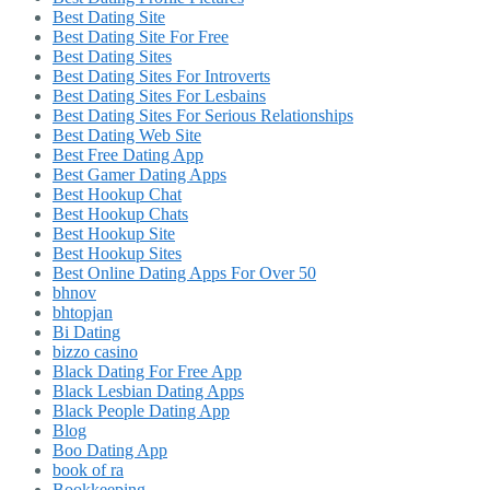
Best Dating Site
Best Dating Site For Free
Best Dating Sites
Best Dating Sites For Introverts
Best Dating Sites For Lesbains
Best Dating Sites For Serious Relationships
Best Dating Web Site
Best Free Dating App
Best Gamer Dating Apps
Best Hookup Chat
Best Hookup Chats
Best Hookup Site
Best Hookup Sites
Best Online Dating Apps For Over 50
bhnov
bhtopjan
Bi Dating
bizzo casino
Black Dating For Free App
Black Lesbian Dating Apps
Black People Dating App
Blog
Boo Dating App
book of ra
Bookkeeping