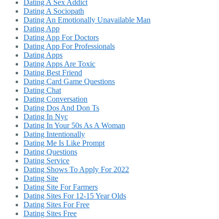
Dating A Sex Addict
Dating A Sociopath
Dating An Emotionally Unavailable Man
Dating App
Dating App For Doctors
Dating App For Professionals
Dating Apps
Dating Apps Are Toxic
Dating Best Friend
Dating Card Game Questions
Dating Chat
Dating Conversation
Dating Dos And Don Ts
Dating In Nyc
Dating In Your 50s As A Woman
Dating Intentionally
Dating Me Is Like Prompt
Dating Questions
Dating Service
Dating Shows To Apply For 2022
Dating Site
Dating Site For Farmers
Dating Sites For 12-15 Year Olds
Dating Sites For Free
Dating Sites Free