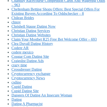
Chantilly Racecourse Competition Cards And Wagering Odds
– 963
Cheltenham Betting Shops Offers: Best Special Offers For
Existing Buyers According To Oddschecker – 8
Chilean Brides
chnov
Chrishell Stause Dating Now
Christian Dating Services
Christian Dating Websites
Claim Your Mostbet R25 Free Bet Welcome Offer – 693
Clea Duvall Dating History
Codere AR
codere mexico
Cougar Com Dating Site
Craigslist Dating Ads
crazy time
Crossdresser Dating
Cryptocurrency exchange
Cryptocurrency News
csdino
Cupid Dating
Cupid Dating Site
Dangers Of Dating An Insecure Woman
Dating
Dating A Pharmacist