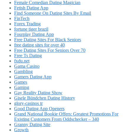
Female Comedian Dating Magician
Fetish Dating App
Find Someone On Dating Sites By Email
FinTech
Forex Trading
fortune tiger brazil
Fourplay Dating App
Free Dating Sites For Black Seniors
free dating sites for over 40
Free Dating Sites For Seniors Over 70
Free Ts Dating
fxdu.net
Gama Casino
Gambling
Gamers Dating App
Games
Gaming
Gay Reality Dating Show
Gisele Bündchen Dating History
glory-casinos tr
Good Dating App Openers
Grand National Bookie Offers: Greatest Promotions For
Existing Customers From Oddschecker – 340
Granny Dating Site
Growth