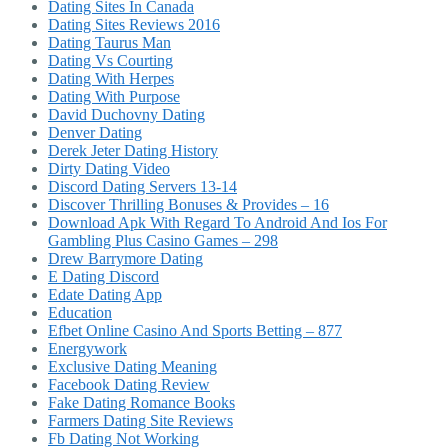
Dating Sites In Canada
Dating Sites Reviews 2016
Dating Taurus Man
Dating Vs Courting
Dating With Herpes
Dating With Purpose
David Duchovny Dating
Denver Dating
Derek Jeter Dating History
Dirty Dating Video
Discord Dating Servers 13-14
Discover Thrilling Bonuses & Provides – 16
Download Apk With Regard To Android And Ios For
Gambling Plus Casino Games – 298
Drew Barrymore Dating
E Dating Discord
Edate Dating App
Education
Efbet Online Casino And Sports Betting – 877
Energywork
Exclusive Dating Meaning
Facebook Dating Review
Fake Dating Romance Books
Farmers Dating Site Reviews
Fb Dating Not Working