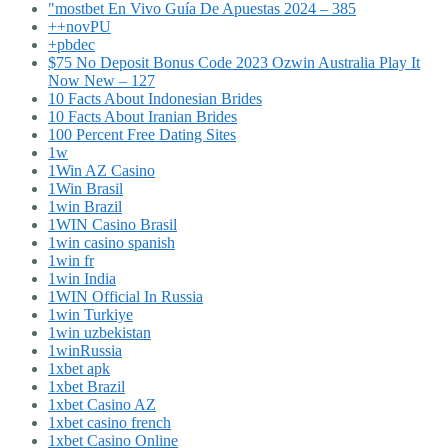
"mostbet En Vivo Guía De Apuestas 2024 – 385
++novPU
+pbdec
$75 No Deposit Bonus Code 2023 Ozwin Australia Play It
Now New – 127
10 Facts About Indonesian Brides
10 Facts About Iranian Brides
100 Percent Free Dating Sites
1w
1Win AZ Casino
1Win Brasil
1win Brazil
1WIN Casino Brasil
1win casino spanish
1win fr
1win India
1WIN Official In Russia
1win Turkiye
1win uzbekistan
1winRussia
1xbet apk
1xbet Brazil
1xbet Casino AZ
1xbet casino french
1xbet Casino Online