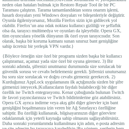
neden olan hataları bulmak için Restoro Repair Tool ile bir PC
Taraması çalıştırın. Tarama tamamlandıktan sonra onarım işlemi,
hasarlı dosyaları yeni Windows dosyaları ve bileşenleriyle değiştirir.
Oyunla ilgileniyorsanız, Mozilla Firefox sizin için gidilecek yol
olabilir. Firefox’un ana odak noktası kullanıcı gizliliği ve şeffaflık
olsa da, tarayıcı multimedya ve oyunları da işleyebilir. Opera GX,
tüm oyunculara yönelik dünyanın ilk özel oyun tarayıcısıdır. Son
olarak, başka bir koruma katmanı sunan sınırsız bant genişliğine
sahip ücretsiz bir yerleşik VPN vardır.}
{Böylece örneğin size özel bir programı sizden başka bir kullanıcı
çalıştıramaz, açamaz yada size özel bir oyuna giremez. 3) Bir
sonraki adımda, şifrenizi unutmanız durumunda size sorulacak bir
güvenlik sorusu ve cevabı belirlemeniz gerekli. Şifrenizi unutursanız
bu soru size sorulacak ve doğru cevabı girmeniz gerekecek. 2)
Kurduğunuz AppLock uygulamasını ilk açtığınızda sizden bir şifre
girmenizi isteyecek.|Kullanıcıların faydalı bulabileceği bir diğer
özellik ise Twitch entegrasyonu. Kenar çubuğunda bulunan Twitch
ile favori yayıncılarınıza ve Twitch bildirimlerine göz atabilirsiniz.
Opera GX ayrıca indirme veya akış gibi diğer görevler için bant
genişliğini boşaltmanıza izin veren bir Ağ Sınırlayıcı özelliğine
sahiptir. Bu özelliği kullanarak, bilgisayarınızın diğer görevlere
odaklanmak için yeterli kaynağa sahip olmasını sağlayabilirsiniz.
Daha sonraki yorumlarımda kullanılması için adım, e-posta adresim
ve site adresim bu tarayıcıya kaydedilsin.|Bu yöntem, verilerin hem