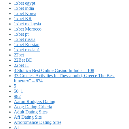
1xbet egypt
1xbet india
1xbet Korea
1xbet KR
1xbet malaysia
1xbet Morocco
1xbet pt
1xbet russia
1xbet Russian
1xbet russian1
22bet
22Bet BD
22bet IT
3 Slottica Best Online Casino In India – 108
33 Greatest Activities In Thessaloniki, Greece The Best
Itinerary" – 674
5
50_1
982
Aaron Rodgers Dating
Acog Dating Criteria
Adult Dating Sites
Aff Dating Site
Afroromance Dating Sites
AI