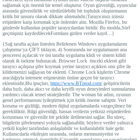
sağlamak için önemli bir temel oluşturur. Oyun güvenliği, oyuncular
arasında güvenilirlik ve sürdürülebilir bir topluluk oluşturmanın
kritik bir unsuru olarak dikkate alınmalıdır.|Tarayıcınızı izinsiz
erişimlere karşı korumak için önlemler alın. Mozilla Firefox, bu
günlerde kullanılan popüler tarayıcılardan biridir. Bu modda,Sörf
geçmişiniz kaydedilecekFormlara girilen veriler kayd…}
{Sağ tarafta açılan listeden Belirlenen Windows uygulamalarını
çalıştırma‘ya ÇİFT tıklayın. 4) Sonrasında ise uygulamanın ana
penceresi açılacak ve üst tarafta uygulama klidi ve sistem kilidi
olarak ik isekme bulunacak. Browser Lock önceki eklenti gibi
tarayıcı açılışına şifre koymak yerine tarayıcı açıkken onu şifre ile
kilitlemenizi sağlayan bir eklenti. Chrome Lock kişilerin Chrome
aracılığıyla internete erişmesinin önüne geçen bir tarayıcı
eklentisidir.|Bu ipuçları,
https://www.BTprod.com/
geliştiricilerin
daha hızlı, daha akıcı ve daha keyifli oyun deneyimleri sunmalarına
yardımcı olacak temel stratejilerdir. The woman bir adım, oyunun
genel performansını iyileştirmek için kritik öneme sahiptir. Veri
koruma ve gizliliği, modern dijital uygulamalarda vazgeçilmez bir
gerekliliktir. Bilgi güvenliği, hassas verilerin yetkisiz erişimlerden
korunması ve güvenilir bir şekilde iletilmesini sağlar. Bu süreç,
bilgilerin şifrelenmesi yoluyla sağlanabilir, böylece veriler yalnızca
yetkili kişiler tarafından anlaşılabilir ve kullanılabilir hale gelir.
Kullanıcılarla etkileşim sırasında, onların memnuniyetini ve
katılımını artırmak önemlidir.|Güvenlik sorunlarına ve yavaşlamalara