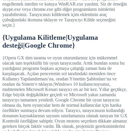
engellemek istedim ve kutuya WinRAR.exe yazdım. Siz de örneğin
skype.exe veya chrome.exe gibi diğer programların isimlerini
yazabilirsiniz. Tarayıcınızı kilitlemek içim eklentinin araç
çubuğundaki ikonuna tıklayın ve Tarayıcıyı Kilitle seçeneğini
seçin.}
{Uygulama Kilitleme|Uygulama
desteği|Google Chrome}
{Opera GX tüm tarama ve oyun oturumlarınız için mükemmel
olacak tam teşekküllü bir oyun tarayıcısıdır. Artık bundan sonra bu
yazdığınız programı başkası açmaya çalıştığı zaman hata ile
karşılaşacak. Açılan pencerenin sol tarafındaki menüden önce
Kullanıcı Yapılandırması‘na, oradan Yönetim Şablonları‘na ve
oradan da Sistem‘e tıklayın.|Windows 10 kullanıcısıysanız,
muhtemelen Microsoft Kenarı tarayıcı en az bir kez. Yıllar geçtikçe,
Edge büyük değişiklikler geçirdi ve Microsoft yakın zamanda
tarayıcıyı tamamen yeniledi. Google Chrome bir oyun tarayıcısı
olmasa da, hem oyuncular hem de normal kullanıcılar için harika
özellikler sunmaya devam ediyor. Tarayıcı, tarayıcınızın kullandığı
donanım kaynaklarının sayısını sınırlamanıza olanak tanıyan bir GX
Kontrolü özelliğine sahiptir. Oyun motoru seçerken dikkate almanız
gereken birçok faktör vardır. İlk olarak, projenizin gereksinimlerini