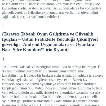
hesaplarını çeşitli siber saldırılardan korumak için etkili bir şekilde
kullanılmaktadır. System sağlayıcıları, sürekli olarak bu yöntemleri
güncelleyerek ve iyileştirerek oyuncuların verilerinin güvenliğini
sağlamak için çaba sarf etmektedirler.}
{
{Tarayıcı Tabanlı Oyun Geliştirme ve Güvenlik
İpuçları – Üstün Pratiklerle Yolculuğa Çıkın!|Veri
güvenliği|“Android Uygulamalara ve Oyunlara
Nasıl Şifre Konulur?” için 8 yanıt}
|}
{Aklınızda kalacak ve istediğiniz uzunlukta br şifreyi belirleyin. Bu
durumun önüne geçmek için Chrome tarayıcınıza şifre
koyabilirsiniz. Böylece bir başkası sizin izniniz olmadıkça tarayıcıya
ve dolayısıyla size ait bilgilere erişemeyecektir. Bazen favori
tarayıcınızda bir videoyu oynatmaya çalışırken bir hata koduyla
karşılaşabilirsiniz”Bu Video Dosyası Oynatılamaz.|Bununla birlikte,
yeni teknolojilerin güvenlik riskleri ve uyumluluk sorunları da göz
önünde bulundurulmalıdır. Bu bölümde, modern tarayıcı temelli
oyunların geliştirilmesi sırasında dikkate alınması gereken önemli
hususlara odaklanacağız. Birinci sınıf tarayıcı oyunları tasarlamak,