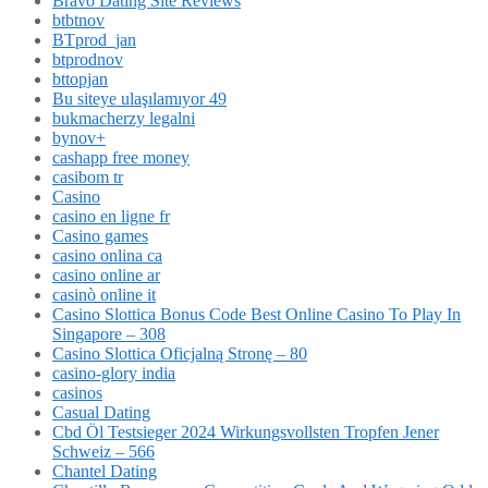
Bravo Dating Site Reviews
btbtnov
BTprod_jan
btprodnov
bttopjan
Bu siteye ulaşılamıyor 49
bukmacherzy legalni
bynov+
cashapp free money
casibom tr
Casino
casino en ligne fr
Casino games
casino onlina ca
casino online ar
casinò online it
Casino Slottica Bonus Code Best Online Casino To Play In
Singapore – 308
Casino Slottica Oficjalną Stronę – 80
casino-glory india
casinos
Casual Dating
Cbd Öl Testsieger 2024 Wirkungsvollsten Tropfen Jener
Schweiz – 566
Chantel Dating