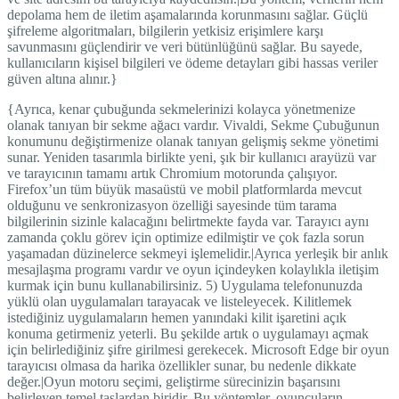
depolama hem de iletim aşamalarında korunmasını sağlar. Güçlü
şifreleme algoritmaları, bilgilerin yetkisiz erişimlere karşı
savunmasını güçlendirir ve veri bütünlüğünü sağlar. Bu sayede,
kullanıcıların kişisel bilgileri ve ödeme detayları gibi hassas veriler
güven altına alınır.}
{Ayrıca, kenar çubuğunda sekmelerinizi kolayca yönetmenize
olanak tanıyan bir sekme ağacı vardır. Vivaldi, Sekme Çubuğunun
konumunu değiştirmenize olanak tanıyan gelişmiş sekme yönetimi
sunar. Yeniden tasarımla birlikte yeni, şık bir kullanıcı arayüzü var
ve tarayıcının tamamı artık Chromium motorunda çalışıyor.
Firefox’un tüm büyük masaüstü ve mobil platformlarda mevcut
olduğunu ve senkronizasyon özelliği sayesinde tüm tarama
bilgilerinin sizinle kalacağını belirtmekte fayda var. Tarayıcı aynı
zamanda çoklu görev için optimize edilmiştir ve çok fazla sorun
yaşamadan düzinelerce sekmeyi işlemelidir.|Ayrıca yerleşik bir anlık
mesajlaşma programı vardır ve oyun içindeyken kolaylıkla iletişim
kurmak için bunu kullanabilirsiniz. 5) Uygulama telefonunuzda
yüklü olan uygulamaları tarayacak ve listeleyecek. Kilitlemek
istediğiniz uygulamaların hemen yanındaki kilit işaretini açık
konuma getirmeniz yeterli. Bu şekilde artık o uygulamayı açmak
için belirlediğiniz şifre girilmesi gerekecek. Microsoft Edge bir oyun
tarayıcısı olmasa da harika özellikler sunar, bu nedenle dikkate
değer.|Oyun motoru seçimi, geliştirme sürecinizin başarısını
belirleyen temel taşlardan biridir. Bu yöntemler, oyuncuların