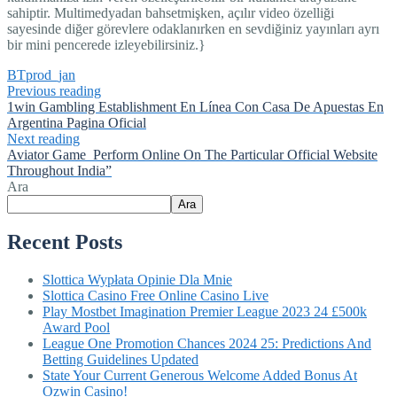
sahiptir. Multimedyadan bahsetmişken, açılır video özelliği
sayesinde diğer görevlere odaklanırken en sevdiğiniz yayınları ayrı
bir mini pencerede izleyebilirsiniz.}
BTprod_jan
Previous reading
1win Gambling Establishment En Línea Con Casa De Apuestas En
Argentina Pagina Oficial
Next reading
Aviator Game ️ Perform Online On The Particular Official Website
Throughout India”
Ara
Ara
Recent Posts
Slottica Wypłata Opinie Dla Mnie
Slottica Casino Free Online Casino Live
Play Mostbet Imagination Premier League 2023 24 £500k
Award Pool
League One Promotion Chances 2024 25: Predictions And
Betting Guidelines Updated
State Your Current Generous Welcome Added Bonus At
Ozwin Casino!