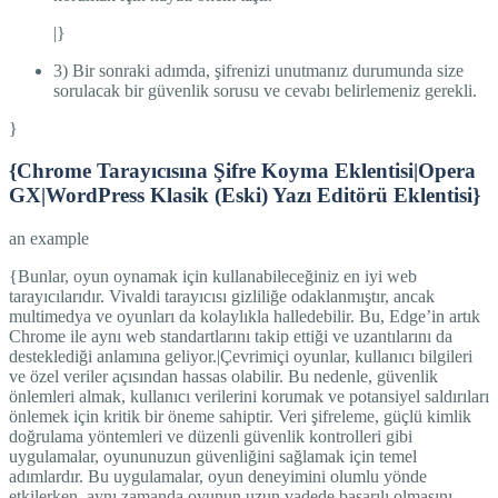
|}
3) Bir sonraki adımda, şifrenizi unutmanız durumunda size
sorulacak bir güvenlik sorusu ve cevabı belirlemeniz gerekli.
}
{Chrome Tarayıcısına Şifre Koyma Eklentisi|Opera
GX|WordPress Klasik (Eski) Yazı Editörü Eklentisi}
an example
{Bunlar, oyun oynamak için kullanabileceğiniz en iyi web
tarayıcılarıdır. Vivaldi tarayıcısı gizliliğe odaklanmıştır, ancak
multimedya ve oyunları da kolaylıkla halledebilir. Bu, Edge’in artık
Chrome ile aynı web standartlarını takip ettiği ve uzantılarını da
desteklediği anlamına geliyor.|Çevrimiçi oyunlar, kullanıcı bilgileri
ve özel veriler açısından hassas olabilir. Bu nedenle, güvenlik
önlemleri almak, kullanıcı verilerini korumak ve potansiyel saldırıları
önlemek için kritik bir öneme sahiptir. Veri şifreleme, güçlü kimlik
doğrulama yöntemleri ve düzenli güvenlik kontrolleri gibi
uygulamalar, oyununuzun güvenliğini sağlamak için temel
adımlardır. Bu uygulamalar, oyun deneyimini olumlu yönde
etkilerken, aynı zamanda oyunun uzun vadede başarılı olmasını