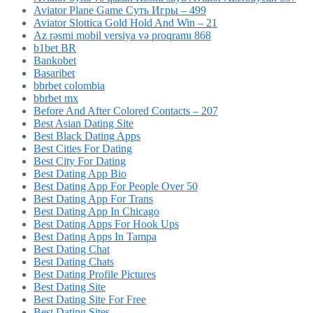
Aviator Plane Game Суть Игры – 499
Aviator Slottica Gold Hold And Win – 21
Az rəsmi mobil versiya və proqramı 868
b1bet BR
Bankobet
Basaribet
bbrbet colombia
bbrbet mx
Before And After Colored Contacts – 207
Best Asian Dating Site
Best Black Dating Apps
Best Cities For Dating
Best City For Dating
Best Dating App Bio
Best Dating App For People Over 50
Best Dating App For Trans
Best Dating App In Chicago
Best Dating Apps For Hook Ups
Best Dating Apps In Tampa
Best Dating Chat
Best Dating Chats
Best Dating Profile Pictures
Best Dating Site
Best Dating Site For Free
Best Dating Sites