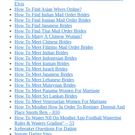
Elvis
How To Find Asian Wives Online?
How To Find Indian Mail Order Brides
How To Find Iranian Mail Order Brides
How To Find Japanese Brides
How To Find Thai Mail Order Brides
How To Marry A Chinese Woman?
How To Meet Chinese Brides
How To Meet Filipino Mail Order Brides
How To Meet Indian Brides
How To Meet Indonesian Brides
How To Meet Iranian Brides
How To Meet Israeli Brides
How To Meet Japanese Brides
How To Meet Lebanese Brides
How To Meet Malaysian Brides
How To Meet Panama Women For Marriage
How To Meet Sri Lankan Brides
How To Meet Venezuelan Women For Marriage
How To Mostbet How In Order To Register, Deposit And
Place Sports Bets – 810
How To Wager Nfl On Mostbet App Football Wagering
Rules & Wagers Grading" – 53
Icebreaker Questions For Dating
Inmate Dating Sites