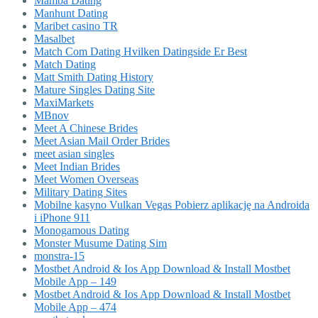
Mamba Dating
Manhunt Dating
Maribet casino TR
Masalbet
Match Com Dating Hvilken Datingside Er Best
Match Dating
Matt Smith Dating History
Mature Singles Dating Site
MaxiMarkets
MBnov
Meet A Chinese Brides
Meet Asian Mail Order Brides
meet asian singles
Meet Indian Brides
Meet Women Overseas
Military Dating Sites
Mobilne kasyno Vulkan Vegas Pobierz aplikację na Androida
i iPhone 911
Monogamous Dating
Monster Musume Dating Sim
monstra-15
Mostbet Android & Ios App Download & Install Mostbet
Mobile App – 149
Mostbet Android & Ios App Download & Install Mostbet
Mobile App – 474