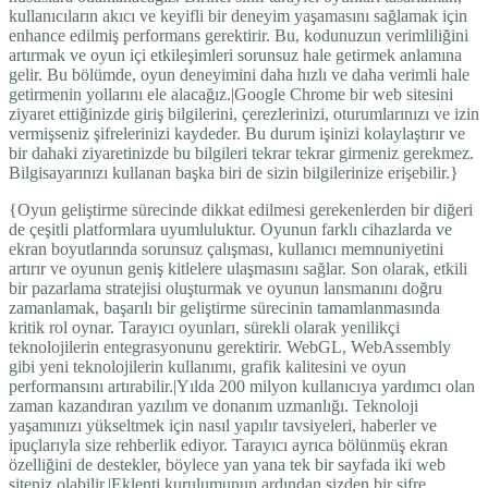
kullanıcıların akıcı ve keyifli bir deneyim yaşamasını sağlamak için
enhance edilmiş performans gerektirir. Bu, kodunuzun verimliliğini
artırmak ve oyun içi etkileşimleri sorunsuz hale getirmek anlamına
gelir. Bu bölümde, oyun deneyimini daha hızlı ve daha verimli hale
getirmenin yollarını ele alacağız.|Google Chrome bir web sitesini
ziyaret ettiğinizde giriş bilgilerini, çerezlerinizi, oturumlarınızı ve izin
vermişseniz şifrelerinizi kaydeder. Bu durum işinizi kolaylaştırır ve
bir dahaki ziyaretinizde bu bilgileri tekrar tekrar girmeniz gerekmez.
Bilgisayarınızı kullanan başka biri de sizin bilgilerinize erişebilir.}
{Oyun geliştirme sürecinde dikkat edilmesi gerekenlerden bir diğeri
de çeşitli platformlara uyumluluktur. Oyunun farklı cihazlarda ve
ekran boyutlarında sorunsuz çalışması, kullanıcı memnuniyetini
artırır ve oyunun geniş kitlelere ulaşmasını sağlar. Son olarak, etkili
bir pazarlama stratejisi oluşturmak ve oyunun lansmanını doğru
zamanlamak, başarılı bir geliştirme sürecinin tamamlanmasında
kritik rol oynar. Tarayıcı oyunları, sürekli olarak yenilikçi
teknolojilerin entegrasyonunu gerektirir. WebGL, WebAssembly
gibi yeni teknolojilerin kullanımı, grafik kalitesini ve oyun
performansını artırabilir.|Yılda 200 milyon kullanıcıya yardımcı olan
zaman kazandıran yazılım ve donanım uzmanlığı. Teknoloji
yaşamınızı yükseltmek için nasıl yapılır tavsiyeleri, haberler ve
ipuçlarıyla size rehberlik ediyor. Tarayıcı ayrıca bölünmüş ekran
özelliğini de destekler, böylece yan yana tek bir sayfada iki web
siteniz olabilir.|Eklenti kurulumunun ardından sizden bir şifre