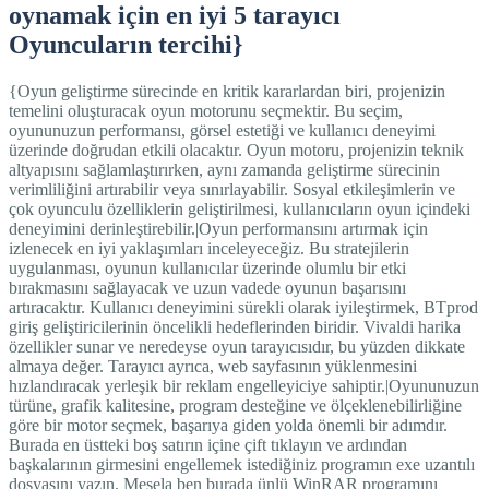
oynamak için en iyi 5 tarayıcı
Oyuncuların tercihi}
{Oyun geliştirme sürecinde en kritik kararlardan biri, projenizin
temelini oluşturacak oyun motorunu seçmektir. Bu seçim,
oyununuzun performansı, görsel estetiği ve kullanıcı deneyimi
üzerinde doğrudan etkili olacaktır. Oyun motoru, projenizin teknik
altyapısını sağlamlaştırırken, aynı zamanda geliştirme sürecinin
verimliliğini artırabilir veya sınırlayabilir. Sosyal etkileşimlerin ve
çok oyunculu özelliklerin geliştirilmesi, kullanıcıların oyun içindeki
deneyimini derinleştirebilir.|Oyun performansını artırmak için
izlenecek en iyi yaklaşımları inceleyeceğiz. Bu stratejilerin
uygulanması, oyunun kullanıcılar üzerinde olumlu bir etki
bırakmasını sağlayacak ve uzun vadede oyunun başarısını
artıracaktır. Kullanıcı deneyimini sürekli olarak iyileştirmek, BTprod
giriş geliştiricilerinin öncelikli hedeflerinden biridir. Vivaldi harika
özellikler sunar ve neredeyse oyun tarayıcısıdır, bu yüzden dikkate
almaya değer. Tarayıcı ayrıca, web sayfasının yüklenmesini
hızlandıracak yerleşik bir reklam engelleyiciye sahiptir.|Oyununuzun
türüne, grafik kalitesine, program desteğine ve ölçeklenebilirliğine
göre bir motor seçmek, başarıya giden yolda önemli bir adımdır.
Burada en üstteki boş satırın içine çift tıklayın ve ardından
başkalarının girmesini engellemek istediğiniz programın exe uzantılı
dosyasını yazın. Mesela ben burada ünlü WinRAR programını