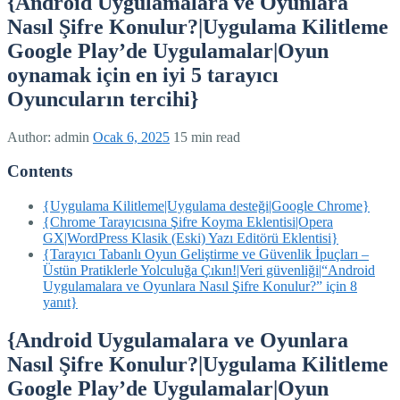
{Android Uygulamalara ve Oyunlara
Nasıl Şifre Konulur?|Uygulama Kilitleme
Google Play’de Uygulamalar|Oyun
oynamak için en iyi 5 tarayıcı
Oyuncuların tercihi}
Author:
admin
Ocak 6, 2025
15 min read
Contents
{Uygulama Kilitleme|Uygulama desteği|Google Chrome}
{Chrome Tarayıcısına Şifre Koyma Eklentisi|Opera
GX|WordPress Klasik (Eski) Yazı Editörü Eklentisi}
{Tarayıcı Tabanlı Oyun Geliştirme ve Güvenlik İpuçları –
Üstün Pratiklerle Yolculuğa Çıkın!|Veri güvenliği|“Android
Uygulamalara ve Oyunlara Nasıl Şifre Konulur?” için 8
yanıt}
{Android Uygulamalara ve Oyunlara
Nasıl Şifre Konulur?|Uygulama Kilitleme
Google Play’de Uygulamalar|Oyun