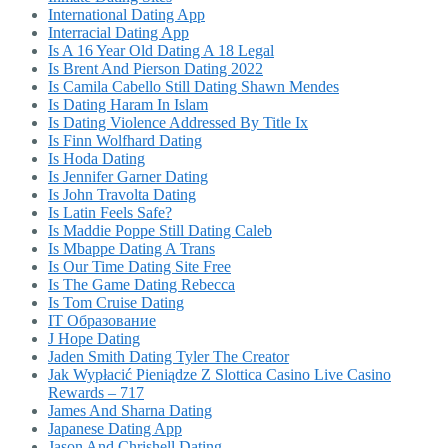
International Dating App
Interracial Dating App
Is A 16 Year Old Dating A 18 Legal
Is Brent And Pierson Dating 2022
Is Camila Cabello Still Dating Shawn Mendes
Is Dating Haram In Islam
Is Dating Violence Addressed By Title Ix
Is Finn Wolfhard Dating
Is Hoda Dating
Is Jennifer Garner Dating
Is John Travolta Dating
Is Latin Feels Safe?
Is Maddie Poppe Still Dating Caleb
Is Mbappe Dating A Trans
Is Our Time Dating Site Free
Is The Game Dating Rebecca
Is Tom Cruise Dating
IT Образование
J Hope Dating
Jaden Smith Dating Tyler The Creator
Jak Wypłacić Pieniądze Z Slottica Casino Live Casino
Rewards – 717
James And Sharna Dating
Japanese Dating App
Jason And Chrishell Dating