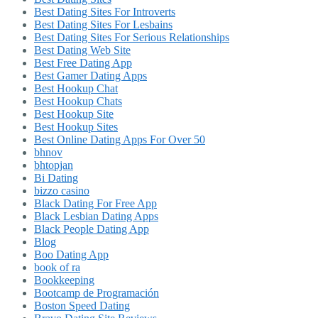
Best Dating Sites For Introverts
Best Dating Sites For Lesbains
Best Dating Sites For Serious Relationships
Best Dating Web Site
Best Free Dating App
Best Gamer Dating Apps
Best Hookup Chat
Best Hookup Chats
Best Hookup Site
Best Hookup Sites
Best Online Dating Apps For Over 50
bhnov
bhtopjan
Bi Dating
bizzo casino
Black Dating For Free App
Black Lesbian Dating Apps
Black People Dating App
Blog
Boo Dating App
book of ra
Bookkeeping
Bootcamp de Programación
Boston Speed Dating