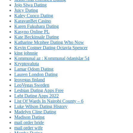
Jojo Siwa Dating
Juicy Dating
Kaley Cuoco Dating
KaravanBet Casino
Karen Fukuhara Dating
Kasyno Online PL
Kate Beckinsale Dating
Katharine Mcphee Dating Who Now
Kevin Costner Dating Octavia Spencer
king johnnie
Kommunal az : Kommunal ödənişlər 54
Kryptovaluta
Lamar Odom Dating
Lauren London Dating
leovegas finland
LeoVegas Sweden
Lesbian Dating Apps Free
Lgbt Dating Apps 2022
List Of Wards In Nairobi County – 6
Luke Wilson Dating History
Madelyn Cline Dating
Madison Dating
mail order bride
mail order wife