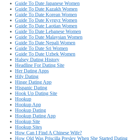
Guide To Date Japanese Women
Guide To Date Kazakh Women
Guide To Date Korean Women
Guide To Date Kyrgyz Women
Guide To Date Laotian Women
Guide To Date Lebanese Women
Guide To Date Malaysian Women
Guide To Date Nepali Women
Guide To Date Sri Women
Guide To Date Uzbek Women
Halsey Dating History
Headline For Dating Site
Her Dating Apps
Hily Dating
Hinge Dating App
Hispanic Dating
Hook Up Dating Site
Hookup
Hookup App
Hookup Dating
Hookup Dating App
Hookup Site
Hookup Sites
How Can I Find A Chinese Wife?
How Old Was Priscilla Presley When She Started Dating