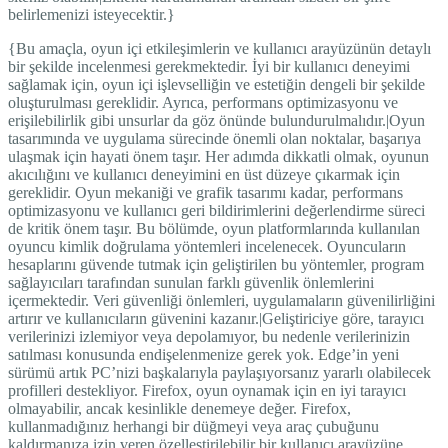
belirlemenizi isteyecektir.}
{Bu amaçla, oyun içi etkileşimlerin ve kullanıcı arayüzünün detaylı
bir şekilde incelenmesi gerekmektedir. İyi bir kullanıcı deneyimi
sağlamak için, oyun içi işlevselliğin ve estetiğin dengeli bir şekilde
oluşturulması gereklidir. Ayrıca, performans optimizasyonu ve
erişilebilirlik gibi unsurlar da göz önünde bulundurulmalıdır.|Oyun
tasarımında ve uygulama sürecinde önemli olan noktalar, başarıya
ulaşmak için hayati önem taşır. Her adımda dikkatli olmak, oyunun
akıcılığını ve kullanıcı deneyimini en üst düzeye çıkarmak için
gereklidir. Oyun mekaniği ve grafik tasarımı kadar, performans
optimizasyonu ve kullanıcı geri bildirimlerini değerlendirme süreci
de kritik önem taşır. Bu bölümde, oyun platformlarında kullanılan
oyuncu kimlik doğrulama yöntemleri incelenecek. Oyuncuların
hesaplarını güvende tutmak için geliştirilen bu yöntemler, program
sağlayıcıları tarafından sunulan farklı güvenlik önlemlerini
içermektedir. Veri güvenliği önlemleri, uygulamaların güvenilirliğini
artırır ve kullanıcıların güvenini kazanır.|Geliştiriciye göre, tarayıcı
verilerinizi izlemiyor veya depolamıyor, bu nedenle verilerinizin
satılması konusunda endişelenmenize gerek yok. Edge’in yeni
sürümü artık PC’nizi başkalarıyla paylaşıyorsanız yararlı olabilecek
profilleri destekliyor. Firefox, oyun oynamak için en iyi tarayıcı
olmayabilir, ancak kesinlikle denemeye değer. Firefox,
kullanmadığınız herhangi bir düğmeyi veya araç çubuğunu
kaldırmanıza izin veren özelleştirilebilir bir kullanıcı arayüzüne