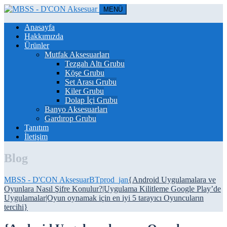
MENÜ
Anasayfa
Hakkımızda
Ürünler
Mutfak Aksesuarları
Tezgah Altı Grubu
Köşe Grubu
Set Arası Grubu
Kiler Grubu
Dolap İçi Grubu
Banyo Aksesuarları
Gardırop Grubu
Tanıtım
İletişim
Blog
MBSS - D'CON Aksesuar
BTprod_jan
{Android Uygulamalara ve
Oyunlara Nasıl Şifre Konulur?|Uygulama Kilitleme Google Play’de
Uygulamalar|Oyun oynamak için en iyi 5 tarayıcı Oyuncuların
tercihi}