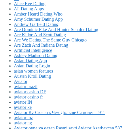
Alice Eve Dating
All Dating Apps
Amber Heard Dating Who
Amy Schumer Dating App
Andrew Garfield Dating
Are Dominic Fike And Hunter Schafer Dating
Are Khloe And Scott Dating
Are We Dating The Same Guy Chicago
Are Zach And Indiana Dating
Artificial Intelligence
Ashley Madison Dating
Asian Dating App
Asian Dating Login
asian women features
Austen Kroll Dating
Aviator
aviator brazil
aviator casino DE
aviator casino fr
aviator IN
aviator ke
Aviator Kz Скачать Чем Дольше Самолет – 911
aviator mz
aviator ng
Aviator oyna və qazan Rəsmi sayti Aviator Azerbaycan 537