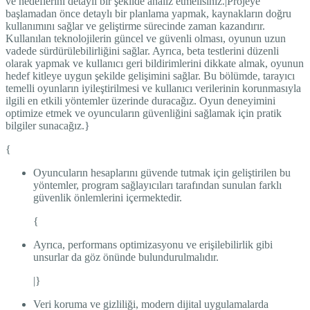
ve hedeflerini detaylı bir şekilde analiz etmelisiniz.|Projeye
başlamadan önce detaylı bir planlama yapmak, kaynakların doğru
kullanımını sağlar ve geliştirme sürecinde zaman kazandırır.
Kullanılan teknolojilerin güncel ve güvenli olması, oyunun uzun
vadede sürdürülebilirliğini sağlar. Ayrıca, beta testlerini düzenli
olarak yapmak ve kullanıcı geri bildirimlerini dikkate almak, oyunun
hedef kitleye uygun şekilde gelişimini sağlar. Bu bölümde, tarayıcı
temelli oyunların iyileştirilmesi ve kullanıcı verilerinin korunmasıyla
ilgili en etkili yöntemler üzerinde duracağız. Oyun deneyimini
optimize etmek ve oyuncuların güvenliğini sağlamak için pratik
bilgiler sunacağız.}
{
Oyuncuların hesaplarını güvende tutmak için geliştirilen bu
yöntemler, program sağlayıcıları tarafından sunulan farklı
güvenlik önlemlerini içermektedir.
{
Ayrıca, performans optimizasyonu ve erişilebilirlik gibi
unsurlar da göz önünde bulundurulmalıdır.
|}
Veri koruma ve gizliliği, modern dijital uygulamalarda