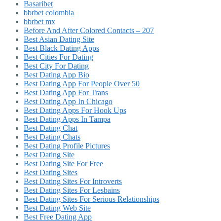
Basaribet
bbrbet colombia
bbrbet mx
Before And After Colored Contacts – 207
Best Asian Dating Site
Best Black Dating Apps
Best Cities For Dating
Best City For Dating
Best Dating App Bio
Best Dating App For People Over 50
Best Dating App For Trans
Best Dating App In Chicago
Best Dating Apps For Hook Ups
Best Dating Apps In Tampa
Best Dating Chat
Best Dating Chats
Best Dating Profile Pictures
Best Dating Site
Best Dating Site For Free
Best Dating Sites
Best Dating Sites For Introverts
Best Dating Sites For Lesbains
Best Dating Sites For Serious Relationships
Best Dating Web Site
Best Free Dating App