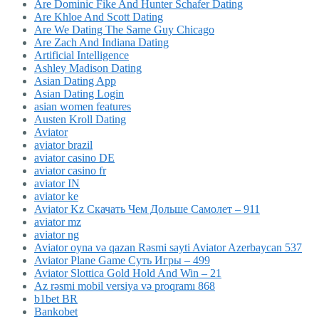
Are Dominic Fike And Hunter Schafer Dating
Are Khloe And Scott Dating
Are We Dating The Same Guy Chicago
Are Zach And Indiana Dating
Artificial Intelligence
Ashley Madison Dating
Asian Dating App
Asian Dating Login
asian women features
Austen Kroll Dating
Aviator
aviator brazil
aviator casino DE
aviator casino fr
aviator IN
aviator ke
Aviator Kz Скачать Чем Дольше Самолет – 911
aviator mz
aviator ng
Aviator oyna və qazan Rəsmi sayti Aviator Azerbaycan 537
Aviator Plane Game Суть Игры – 499
Aviator Slottica Gold Hold And Win – 21
Az rəsmi mobil versiya və proqramı 868
b1bet BR
Bankobet