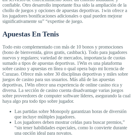
confiable. Otro desarrollo importante fixa sido la ampliación de la
chollo de juegos y opciones de apuestas deportivas. 1win ofrece a
los jugadores bonificaciones adicionales o qual pueden mejorar
significativamente su” “expertise de juego.
Apuestas En Tenis
Todo esto complementado con más de 10 bonos y promociones
(bono de bienvenida, giros gratis, cashback). Todo para jugadores
nuevos y regulares; variedad de mercados, importancia de cuotas
sumado a tipos de apuestas deportivas. 1Win es una plataforma
sobre casino y apuestas en línea o qual opera bajo mi licencia de
Curazao. Ofrece más sobre 30 disciplinas deportivas y miles sobre
juegos de casino para sus usuarios. Más allá de las apuestas
deportivas, 1Win ofrece una experiencia de online casino rica y
diversa. La sección de casino cuenta disadvantage varias juegos
sobre proveedores de computer software líderes, asegurando la cual
haya algo pra todo tipo sobre jugador.
Las partidas sobre Monopoly garantizan horas de diversión
que incluye múltiples jugadores.
Los jugadores deben mostrar celdas para buscar premios,”
“sin tener habilidades especiales, como lo convierte durante
una opción ideal para novatos.