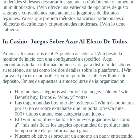
tú decides si deseas descartar tus ganancias rápidamente o aumentar
un multiplicador. 1Win ofrece una variedad de opciones de gusto
seguras y convenientes para atender a jugadores de distintos
regiones. Ya sea que prefiera métodos bancarios tradicionales o
billeteras electrónicas y criptomonedas modernas, 1Win lo tiene
cubierto.
In Casino: Juegos Sobre Azar Al Efecto De Todos
Además, los usuarios de iOS pueden acceder a 1Win desde la
monitor de inicio con una configuración específica. Aquí
encontrarás toda la información necesaria para disfrutar del sitio en
su teléfono, así asi como los dos detalles sobre la plataforma. 1Win
apoya el placer responsable y votre permite establecer límites de
depósito, límites de apuestas u autoexcluirse de la organizacion.
Hay muchas categorías asi como Top juegos, sólo en 1win,
Benefit buy, Drops & Wins, y” “otras.
Las tragamonedas boy uno de los juegos 1Win más populares,
por asi no es sobre extrañarse que un portal ofrezca nine.
000+ títulos durante esta categoría para juegos.
El 1win bono ofrece tanto a los nuevos jugadores tais como
a” “mis más fieles los angeles oportunidad de perdurar más
tiempo sobre ela plataforma para ganar.
Nuestro objetivo es procurar un entorno en paz y entretenido