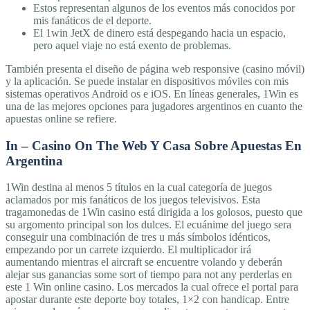
Estos representan algunos de los eventos más conocidos por
mis fanáticos de el deporte.
El 1win JetX de dinero está despegando hacia un espacio,
pero aquel viaje no está exento de problemas.
También presenta el diseño de página web responsive (casino móvil)
y la aplicación. Se puede instalar en dispositivos móviles con mis
sistemas operativos Android os e iOS. En líneas generales, 1Win es
una de las mejores opciones para jugadores argentinos en cuanto the
apuestas online se refiere.
In – Casino On The Web Y Casa Sobre Apuestas En
Argentina
1Win destina al menos 5 títulos en la cual categoría de juegos
aclamados por mis fanáticos de los juegos televisivos. Esta
tragamonedas de 1Win casino está dirigida a los golosos, puesto que
su argomento principal son los dulces. El ecuánime del juego sera
conseguir una combinación de tres u más símbolos idénticos,
empezando por un carrete izquierdo. El multiplicador irá
aumentando mientras el aircraft se encuentre volando y deberán
alejar sus ganancias some sort of tiempo para not any perderlas en
este 1 Win online casino. Los mercados la cual ofrece el portal para
apostar durante este deporte boy totales, 1×2 con handicap. Entre