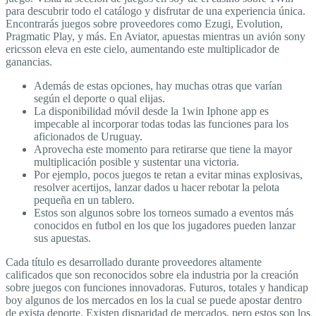
para descubrir todo el catálogo y disfrutar de una experiencia única.
Encontrarás juegos sobre proveedores como Ezugi, Evolution,
Pragmatic Play, y más. En Aviator, apuestas mientras un avión sony
ericsson eleva en este cielo, aumentando este multiplicador de
ganancias.
Además de estas opciones, hay muchas otras que varían
según el deporte o qual elijas.
La disponibilidad móvil desde la 1win Iphone app es
impecable al incorporar todas todas las funciones para los
aficionados de Uruguay.
Aprovecha este momento para retirarse que tiene la mayor
multiplicación posible y sustentar una victoria.
Por ejemplo, pocos juegos te retan a evitar minas explosivas,
resolver acertijos, lanzar dados u hacer rebotar la pelota
pequeña en un tablero.
Estos son algunos sobre los torneos sumado a eventos más
conocidos en futbol en los que los jugadores pueden lanzar
sus apuestas.
Cada título es desarrollado durante proveedores altamente
calificados que son reconocidos sobre ela industria por la creación
sobre juegos con funciones innovadoras. Futuros, totales y handicap
boy algunos de los mercados en los la cual se puede apostar dentro
de exista deporte. Existen disparidad de mercados, pero estos son los