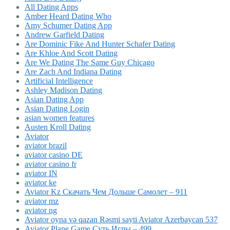
All Dating Apps
Amber Heard Dating Who
Amy Schumer Dating App
Andrew Garfield Dating
Are Dominic Fike And Hunter Schafer Dating
Are Khloe And Scott Dating
Are We Dating The Same Guy Chicago
Are Zach And Indiana Dating
Artificial Intelligence
Ashley Madison Dating
Asian Dating App
Asian Dating Login
asian women features
Austen Kroll Dating
Aviator
aviator brazil
aviator casino DE
aviator casino fr
aviator IN
aviator ke
Aviator Kz Скачать Чем Дольше Самолет – 911
aviator mz
aviator ng
Aviator oyna və qazan Rəsmi sayti Aviator Azerbaycan 537
Aviator Plane Game Суть Игры – 499