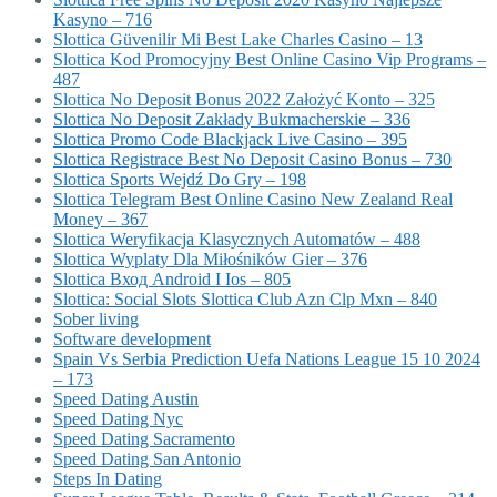
Kasyno – 716
Slottica Güvenilir Mi Best Lake Charles Casino – 13
Slottica Kod Promocyjny Best Online Casino Vip Programs –
487
Slottica No Deposit Bonus 2022 Założyć Konto – 325
Slottica No Deposit Zakłady Bukmacherskie – 336
Slottica Promo Code Blackjack Live Casino – 395
Slottica Registrace Best No Deposit Casino Bonus – 730
Slottica Sports Wejdź Do Gry – 198
Slottica Telegram Best Online Casino New Zealand Real
Money – 367
Slottica Weryfikacja Klasycznych Automatów – 488
Slottica Wyplaty Dla Miłośników Gier – 376
Slottica Вход Android I Ios – 805
Slottica: Social Slots Slottica Club Azn Clp Mxn – 840
Sober living
Software development
Spain Vs Serbia Prediction Uefa Nations League 15 10 2024
– 173
Speed Dating Austin
Speed Dating Nyc
Speed Dating Sacramento
Speed Dating San Antonio
Steps In Dating