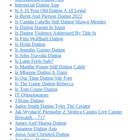
Interracial Dating App
Is A 16 Year Old Dating A 18 Legal
Is Brent And Pierson Dating 2022
Is Camila Cabello Still Dating Shawn Mendes
Is Dating Haram In Islam
Is Dating Violence Addressed By Title Ix
Is Finn Wolfhard Dating
Is Hoda Dating
Is Jennifer Garner Dating
Is John Travolta Dating
Is Latin Feels Safe?
Is Maddie Poppe Still Dating Caleb
Is Mbappe Dating A Trans
Is Our Time Dating Site Free
Is The Game Dating Rebecca
Is Tom Cruise Dating
IT Образование
J Hope Dating
Jaden Smith Dating Tyler The Creator
Jak Wypłacić Pieniądze Z Slottica Casino Live Casino
Rewards – 717
James And Sharna Dating
Japanese Dating App
Jason And Chrishell Dating
Jojo Siwa Dating