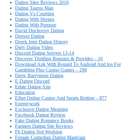
Dating Sites Reviews 2016
Dating Taurus Man
Dating Vs Courting
Dating With Herpes
Dating With Purpose
David Duchovny Dating
Denver Dating
Derek Jeter Dating History
Dirty Dating Video
Discord Dating Servers 13-14
Discover Thrilling Bonuses & Provides – 16
Download Apk With Regard To Android And Ios For
Gambling Plus Casino Games – 298
Drew Barrymore Dating
E Dating Discord
Edate Dating App
Education
Efbet Online Casino And Sports Betting – 877
Energywork
Exclusive Dating Meaning
Facebook Dating Review
Fake Dating Romance Books
Farmers Dating Site Reviews
Fb Dating Not Working
Female Comedian Dating Magician