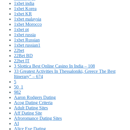
1xbet india
1xbet Korea
1xbet KR
1xbet malaysia
1xbet Morocco
1xbet pt
1xbet russia
1xbet Russian
1xbet russian1
22bet
22Bet BD
22bet IT
3 Slottica Best Online Casino In India – 108
33 Greatest Activities In Thessaloniki, Greece The Best
Itinerary" – 674
5
50_1
982
Aaron Rodgers Dating
Acog Dating Criteria
Adult Dating Sites
Aff Dating Site
Afroromance Dating Sites
AI
Alice Eve Dating