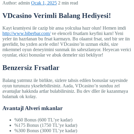
Author:
admin
Ocak 1, 2025
2 min read
VDcasino Verimli Balang Hediyesi!
Kayt kramiyesi ile cazip bir ansa yolculua hazr olun! Hemen imdi
http://www.biberbar.com/
ve elenceli frsatlarn keyfini karn! Yeni
yeler iin hazrlanan bu frsat karmayn. Bu olaanst frsat, snrl bir sre iin
geerlidir, bu yzden acele edin! VDcasino’in uzman ekibi, size
mkemmel oyun deneyimini sunmak iin sabrszlanyor. Heyecan verici
oyunlar, ekici bonuslar ve abuk demeler sizi bekliyor!
Benzersiz Frsatlar
Balang yatrmnz ile birlikte, sizlere tahsis edilen bonuslar sayesinde
oyun turunuzu ykseltebilirsiniz. Aada, VDcasino’n sunduu zel
avantajlar hakknda artlar bulabilirsiniz. Bu dev dller ile kazanmaya
balamak ok kolay.
Avantajl Alveri mkanlar
%60 Bonus (600 TL’ye kadar)
%175 Bonus (1750 TL’ye kadar)
%300 Bonus (3000 TL’ye kadar)