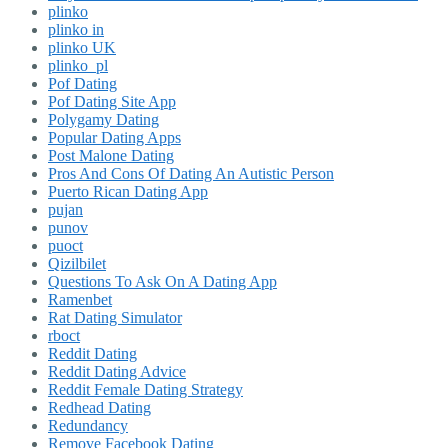
plinko
plinko in
plinko UK
plinko_pl
Pof Dating
Pof Dating Site App
Polygamy Dating
Popular Dating Apps
Post Malone Dating
Pros And Cons Of Dating An Autistic Person
Puerto Rican Dating App
pujan
punov
puoct
Qizilbilet
Questions To Ask On A Dating App
Ramenbet
Rat Dating Simulator
rboct
Reddit Dating
Reddit Dating Advice
Reddit Female Dating Strategy
Redhead Dating
Redundancy
Remove Facebook Dating