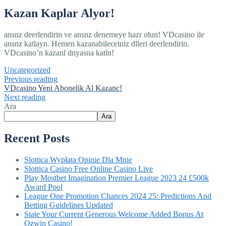
Kazan Kaplar Alyor!
ansnz deerlendirin ve ansnz denemeye hazr olun! VDcasino ile
ansnz katlayn. Hemen kazanabileceiniz dlleri deerlendirin.
VDcasino’n kazanl dnyasna katln!
Uncategorized
Previous reading
VDcasino Yeni Abonelik Al Kazanc!
Next reading
Ara
Ara
Recent Posts
Slottica Wypłata Opinie Dla Mnie
Slottica Casino Free Online Casino Live
Play Mostbet Imagination Premier League 2023 24 £500k
Award Pool
League One Promotion Chances 2024 25: Predictions And
Betting Guidelines Updated
State Your Current Generous Welcome Added Bonus At
Ozwin Casino!