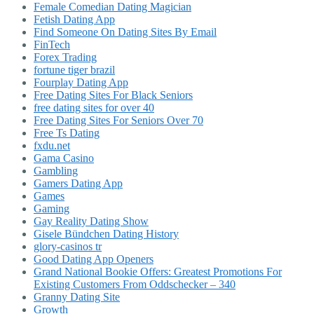
Female Comedian Dating Magician
Fetish Dating App
Find Someone On Dating Sites By Email
FinTech
Forex Trading
fortune tiger brazil
Fourplay Dating App
Free Dating Sites For Black Seniors
free dating sites for over 40
Free Dating Sites For Seniors Over 70
Free Ts Dating
fxdu.net
Gama Casino
Gambling
Gamers Dating App
Games
Gaming
Gay Reality Dating Show
Gisele Bündchen Dating History
glory-casinos tr
Good Dating App Openers
Grand National Bookie Offers: Greatest Promotions For
Existing Customers From Oddschecker – 340
Granny Dating Site
Growth