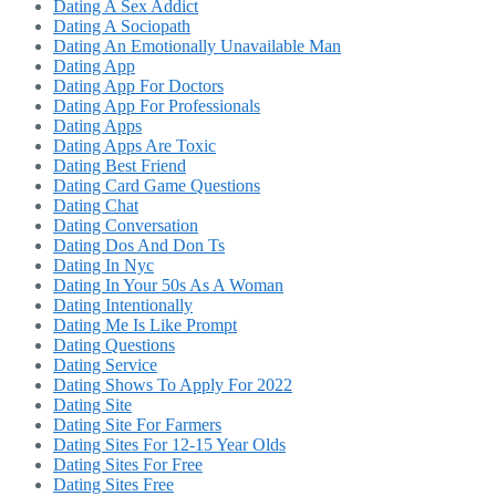
Dating A Sex Addict
Dating A Sociopath
Dating An Emotionally Unavailable Man
Dating App
Dating App For Doctors
Dating App For Professionals
Dating Apps
Dating Apps Are Toxic
Dating Best Friend
Dating Card Game Questions
Dating Chat
Dating Conversation
Dating Dos And Don Ts
Dating In Nyc
Dating In Your 50s As A Woman
Dating Intentionally
Dating Me Is Like Prompt
Dating Questions
Dating Service
Dating Shows To Apply For 2022
Dating Site
Dating Site For Farmers
Dating Sites For 12-15 Year Olds
Dating Sites For Free
Dating Sites Free