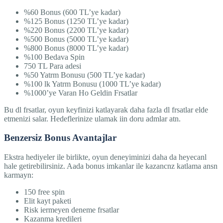
%60 Bonus (600 TL’ye kadar)
%125 Bonus (1250 TL’ye kadar)
%220 Bonus (2200 TL’ye kadar)
%500 Bonus (5000 TL’ye kadar)
%800 Bonus (8000 TL’ye kadar)
%100 Bedava Spin
750 TL Para adesi
%50 Yatrm Bonusu (500 TL’ye kadar)
%100 lk Yatrm Bonusu (1000 TL’ye kadar)
%1000’ye Varan Ho Geldin Frsatlar
Bu dl frsatlar, oyun keyfinizi katlayarak daha fazla dl frsatlar elde
etmenizi salar. Hedeflerinize ulamak iin doru admlar atn.
Benzersiz Bonus Avantajlar
Ekstra hediyeler ile birlikte, oyun deneyiminizi daha da heyecanl
hale getirebilirsiniz. Aada bonus imkanlar ile kazancnz katlama ansn
karmayn:
150 free spin
Elit kayt paketi
Risk iermeyen deneme frsatlar
Kazanma kredileri