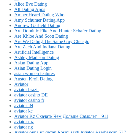
Alice Eve Dating
All Dating Apps
Amber Heard Dating Who
Amy Schumer Dating App
Andrew Garfield Dating
Are Dominic Fike And Hunter Schafer Dating
Are Khloe And Scott Dating
Are We Dating The Same Guy Chicago
Are Zach And Indiana Dating
Artificial Intelligence
Ashley Madison Dating
Asian Dating App
Asian Dating Login
asian women features
Austen Kroll Dating
Aviator
aviator brazil
aviator casino DE
aviator casino fr
aviator IN
aviator ke
Aviator Kz Скачать Чем Дольше Самолет – 911
aviator mz
aviator ng
Aviator oyna və qazan Rəsmi sayti Aviator Azerbaycan 537