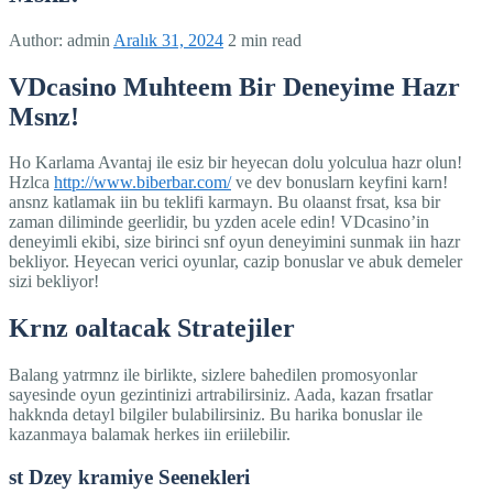
Author:
admin
Aralık 31, 2024
2 min read
VDcasino Muhteem Bir Deneyime Hazr
Msnz!
Ho Karlama Avantaj ile esiz bir heyecan dolu yolculua hazr olun!
Hzlca
http://www.biberbar.com/
ve dev bonuslarn keyfini karn!
ansnz katlamak iin bu teklifi karmayn. Bu olaanst frsat, ksa bir
zaman diliminde geerlidir, bu yzden acele edin! VDcasino’in
deneyimli ekibi, size birinci snf oyun deneyimini sunmak iin hazr
bekliyor. Heyecan verici oyunlar, cazip bonuslar ve abuk demeler
sizi bekliyor!
Krnz oaltacak Stratejiler
Balang yatrmnz ile birlikte, sizlere bahedilen promosyonlar
sayesinde oyun gezintinizi artrabilirsiniz. Aada, kazan frsatlar
hakknda detayl bilgiler bulabilirsiniz. Bu harika bonuslar ile
kazanmaya balamak herkes iin eriilebilir.
st Dzey kramiye Seenekleri