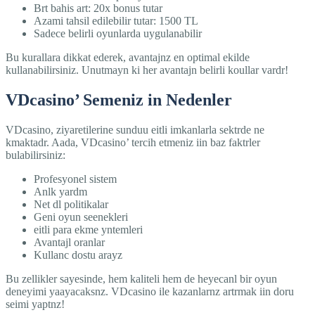
Brt bahis art: 20x bonus tutar
Azami tahsil edilebilir tutar: 1500 TL
Sadece belirli oyunlarda uygulanabilir
Bu kurallara dikkat ederek, avantajnz en optimal ekilde
kullanabilirsiniz. Unutmayn ki her avantajn belirli koullar vardr!
VDcasino’ Semeniz in Nedenler
VDcasino, ziyaretilerine sunduu eitli imkanlarla sektrde ne
kmaktadr. Aada, VDcasino’ tercih etmeniz iin baz faktrler
bulabilirsiniz:
Profesyonel sistem
Anlk yardm
Net dl politikalar
Geni oyun seenekleri
eitli para ekme yntemleri
Avantajl oranlar
Kullanc dostu arayz
Bu zellikler sayesinde, hem kaliteli hem de heyecanl bir oyun
deneyimi yaayacaksnz. VDcasino ile kazanlarnz artrmak iin doru
seimi yaptnz!