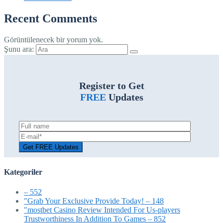
Recent Comments
Görüntülenecek bir yorum yok.
Şunu ara:
Register to Get
FREE
Updates
Kategoriler
– 552
"Grab Your Exclusive Provide Today! – 148
"mostbet Casino Review Intended For Us-players
Trustworthiness In Addition To Games – 852