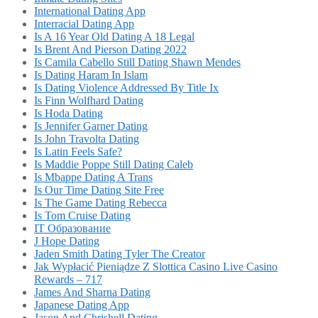
International Dating App
Interracial Dating App
Is A 16 Year Old Dating A 18 Legal
Is Brent And Pierson Dating 2022
Is Camila Cabello Still Dating Shawn Mendes
Is Dating Haram In Islam
Is Dating Violence Addressed By Title Ix
Is Finn Wolfhard Dating
Is Hoda Dating
Is Jennifer Garner Dating
Is John Travolta Dating
Is Latin Feels Safe?
Is Maddie Poppe Still Dating Caleb
Is Mbappe Dating A Trans
Is Our Time Dating Site Free
Is The Game Dating Rebecca
Is Tom Cruise Dating
IT Образование
J Hope Dating
Jaden Smith Dating Tyler The Creator
Jak Wypłacić Pieniądze Z Slottica Casino Live Casino
Rewards – 717
James And Sharna Dating
Japanese Dating App
Jason And Chrishell Dating