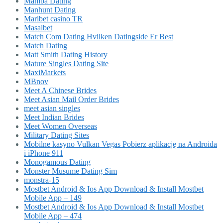
Mamba Dating
Manhunt Dating
Maribet casino TR
Masalbet
Match Com Dating Hvilken Datingside Er Best
Match Dating
Matt Smith Dating History
Mature Singles Dating Site
MaxiMarkets
MBnov
Meet A Chinese Brides
Meet Asian Mail Order Brides
meet asian singles
Meet Indian Brides
Meet Women Overseas
Military Dating Sites
Mobilne kasyno Vulkan Vegas Pobierz aplikację na Androida
i iPhone 911
Monogamous Dating
Monster Musume Dating Sim
monstra-15
Mostbet Android & Ios App Download & Install Mostbet
Mobile App – 149
Mostbet Android & Ios App Download & Install Mostbet
Mobile App – 474