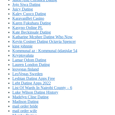
Jojo Siwa Dating
Juicy Dating
Kaley Cuoco Dating
KaravanBet Casino
Karen Fukuhara Dating
Kasyno Online PL
Kate Beckinsale Dating
Katharine Mcphee Dating Who Now
Kevin Costner Dating Octavia Spencer
king johnnie
Kommunal az : Kommunal ödənişlər 54
Kryptovaluta
Lamar Odom Dating
Lauren London Dating
leovegas finland
LeoVegas Sweden
Lesbian Dating Apps Free
Lgbt Dating Apps 2022
List Of Wards In Nairobi County – 6
Luke Wilson Dating History
Madelyn Cline Dating
Madison Dating
mail order bride
mail order wife