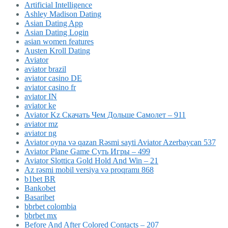
Artificial Intelligence
Ashley Madison Dating
Asian Dating App
Asian Dating Login
asian women features
Austen Kroll Dating
Aviator
aviator brazil
aviator casino DE
aviator casino fr
aviator IN
aviator ke
Aviator Kz Скачать Чем Дольше Самолет – 911
aviator mz
aviator ng
Aviator oyna və qazan Rəsmi sayti Aviator Azerbaycan 537
Aviator Plane Game Суть Игры – 499
Aviator Slottica Gold Hold And Win – 21
Az rəsmi mobil versiya və proqramı 868
b1bet BR
Bankobet
Basaribet
bbrbet colombia
bbrbet mx
Before And After Colored Contacts – 207