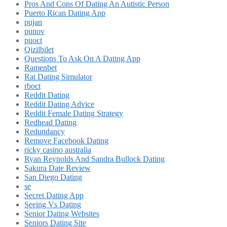
Pros And Cons Of Dating An Autistic Person
Puerto Rican Dating App
pujan
punov
puoct
Qizilbilet
Questions To Ask On A Dating App
Ramenbet
Rat Dating Simulator
rboct
Reddit Dating
Reddit Dating Advice
Reddit Female Dating Strategy
Redhead Dating
Redundancy
Remove Facebook Dating
ricky casino australia
Ryan Reynolds And Sandra Bullock Dating
Sakura Date Review
San Diego Dating
se
Secret Dating App
Seeing Vs Dating
Senior Dating Websites
Seniors Dating Site