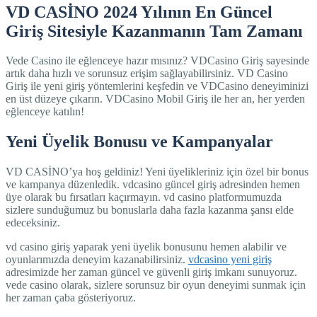
VD CASİNO 2024 Yılının En Güncel
Giriş Sitesiyle Kazanmanın Tam Zamanı
Vede Casino ile eğlenceye hazır mısınız? VDCasino Giriş sayesinde
artık daha hızlı ve sorunsuz erişim sağlayabilirsiniz. VD Casino
Giriş ile yeni giriş yöntemlerini keşfedin ve VDCasino deneyiminizi
en üst düzeye çıkarın. VDCasino Mobil Giriş ile her an, her yerden
eğlenceye katılın!
Yeni Üyelik Bonusu ve Kampanyalar
VD CASİNO’ya hoş geldiniz! Yeni üyelikleriniz için özel bir bonus
ve kampanya düzenledik. vdcasino güncel giriş adresinden hemen
üye olarak bu fırsatları kaçırmayın. vd casino platformumuzda
sizlere sunduğumuz bu bonuslarla daha fazla kazanma şansı elde
edeceksiniz.
vd casino giriş yaparak yeni üyelik bonusunu hemen alabilir ve
oyunlarımızda deneyim kazanabilirsiniz.
vdcasino yeni giriş
adresimizde her zaman güncel ve güvenli giriş imkanı sunuyoruz.
vede casino olarak, sizlere sorunsuz bir oyun deneyimi sunmak için
her zaman çaba gösteriyoruz.