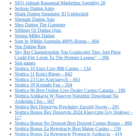
SEO xidməti Rəqəmsal Marketinq Agentliyi 28
Serious Dating Apps
Shark Dating Simulator Xl Unblocked
Shemale Dating App
Shes Dating The Gangster
Siblings Or Dating Quiz
Sienna Miller Dating
Sign In Within Australia 400% Bonus – 494
Sim Dating Rpg
Sky Bet Championship Top Goalscorer Tips: Joel Piroe
Could Fire Leeds To The Premier League" – 296
Slot games
Slottica 10 Euro Live 888 Casino – 134
Slottica 11 Kości Bingo – 842
Slottica 23 Gier Karcianych – 663
Slottica 39 Kontakt Faq – 264
Slottica 96 Best Online Live Dealer Casino Canada – 180
Slottica Aplikacja W Naszym Narodzie Download Na
Androida I Ios – 947
Slottica Bez Depozytu Powitalny Zacznij Swoją – 291
Slottica Bonus Bez Depozytu 2024 Klasyczne Gry Stołowe –
117
Slottica Bonus No Deposit Best Deposit Casino Bonus – 880
Slottica Bonus Za Rejestracje Best Maine Casino – 159
Slottica Bonus Za Rejestracje Promocje Aplikacja – 419