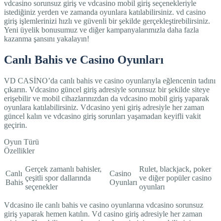
vdcasino sorunsuz giriş ve vdcasino mobil giriş seçenekleriyle
istediğiniz yerden ve zamanda oyunlara katılabilirsiniz. vd casino
giriş işlemlerinizi hızlı ve güvenli bir şekilde gerçekleştirebilirsiniz.
Yeni üyelik bonusumuz ve diğer kampanyalarımızla daha fazla
kazanma şansını yakalayın!
Canlı Bahis ve Casino Oyunları
VD CASİNO’da canlı bahis ve casino oyunlarıyla eğlencenin tadını
çıkarın. Vdcasino güncel giriş adresiyle sorunsuz bir şekilde siteye
erişebilir ve mobil cihazlarınızdan da vdcasino mobil giriş yaparak
oyunlara katılabilirsiniz. Vdcasino yeni giriş adresiyle her zaman
güncel kalın ve vdcasino giriş sorunları yaşamadan keyifli vakit
geçirin.
Oyun Türü
Özellikler
Gerçek zamanlı bahisler,
Rulet, blackjack, poker
Canlı
Casino
çeşitli spor dallarında
ve diğer popüler casino
Bahis
Oyunları
seçenekler
oyunları
Vdcasino ile canlı bahis ve casino oyunlarına vdcasino sorunsuz
giriş yaparak hemen katılın. Vd casino giriş adresiyle her zaman