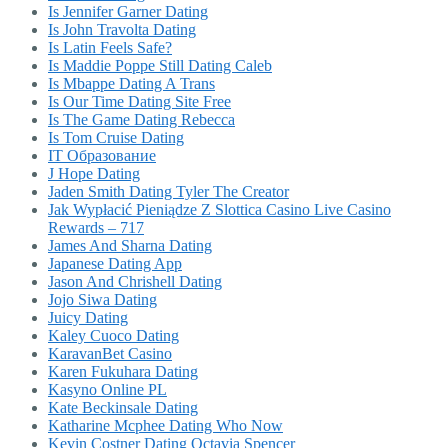
Is Jennifer Garner Dating
Is John Travolta Dating
Is Latin Feels Safe?
Is Maddie Poppe Still Dating Caleb
Is Mbappe Dating A Trans
Is Our Time Dating Site Free
Is The Game Dating Rebecca
Is Tom Cruise Dating
IT Образование
J Hope Dating
Jaden Smith Dating Tyler The Creator
Jak Wypłacić Pieniądze Z Slottica Casino Live Casino
Rewards – 717
James And Sharna Dating
Japanese Dating App
Jason And Chrishell Dating
Jojo Siwa Dating
Juicy Dating
Kaley Cuoco Dating
KaravanBet Casino
Karen Fukuhara Dating
Kasyno Online PL
Kate Beckinsale Dating
Katharine Mcphee Dating Who Now
Kevin Costner Dating Octavia Spencer