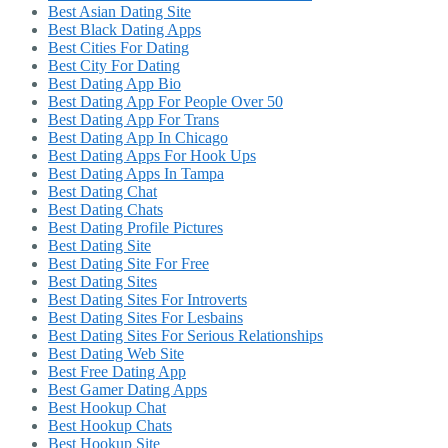
Best Asian Dating Site
Best Black Dating Apps
Best Cities For Dating
Best City For Dating
Best Dating App Bio
Best Dating App For People Over 50
Best Dating App For Trans
Best Dating App In Chicago
Best Dating Apps For Hook Ups
Best Dating Apps In Tampa
Best Dating Chat
Best Dating Chats
Best Dating Profile Pictures
Best Dating Site
Best Dating Site For Free
Best Dating Sites
Best Dating Sites For Introverts
Best Dating Sites For Lesbains
Best Dating Sites For Serious Relationships
Best Dating Web Site
Best Free Dating App
Best Gamer Dating Apps
Best Hookup Chat
Best Hookup Chats
Best Hookup Site