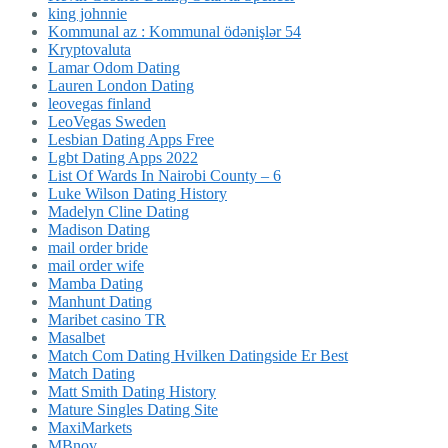
king johnnie
Kommunal az : Kommunal ödənişlər 54
Kryptovaluta
Lamar Odom Dating
Lauren London Dating
leovegas finland
LeoVegas Sweden
Lesbian Dating Apps Free
Lgbt Dating Apps 2022
List Of Wards In Nairobi County – 6
Luke Wilson Dating History
Madelyn Cline Dating
Madison Dating
mail order bride
mail order wife
Mamba Dating
Manhunt Dating
Maribet casino TR
Masalbet
Match Com Dating Hvilken Datingside Er Best
Match Dating
Matt Smith Dating History
Mature Singles Dating Site
MaxiMarkets
MBnov