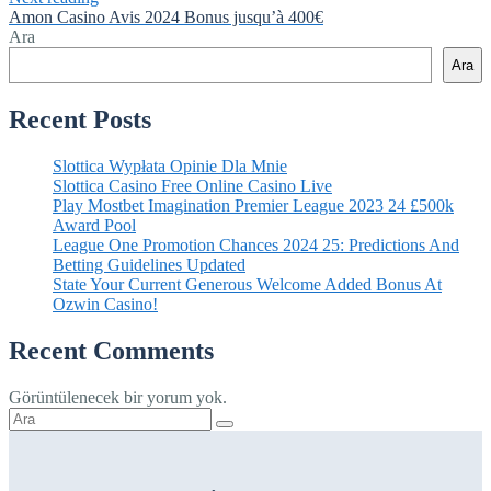
Amon Casino Avis 2024 Bonus jusqu’à 400€
Ara
Ara
Recent Posts
Slottica Wypłata Opinie Dla Mnie
Slottica Casino Free Online Casino Live
Play Mostbet Imagination Premier League 2023 24 £500k
Award Pool
League One Promotion Chances 2024 25: Predictions And
Betting Guidelines Updated
State Your Current Generous Welcome Added Bonus At
Ozwin Casino!
Recent Comments
Görüntülenecek bir yorum yok.
Şunu
ara: