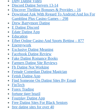
Dirty Dating Video
Discord Dating Servers 13-14
Discover Thrilling Bonuses & Provides – 16
Download Apk With Regard To Android And Ios For
Gambling Plus Casino Games – 298
Drew Barrymore Dating
E Dating Discord
Edate Dating App
Education
Efbet Online Casino And Sports Betting – 877
Energywork
Exclusive Dating Meaning
Facebook Dating Review
Fake Dating Romance Books
Farmers Dating Site Reviews
Fb Dating Not Working
Female Comedian Dating Magician
Fetish Dating App
Find Someone On Dating Sites By Email
FinTech
Forex Trading
fortune tiger brazil
Fourplay Dating App
Free Dating Sites For Black Seniors
free dating sites for over 40