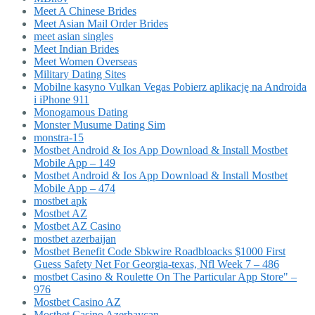
Meet A Chinese Brides
Meet Asian Mail Order Brides
meet asian singles
Meet Indian Brides
Meet Women Overseas
Military Dating Sites
Mobilne kasyno Vulkan Vegas Pobierz aplikację na Androida
i iPhone 911
Monogamous Dating
Monster Musume Dating Sim
monstra-15
Mostbet Android & Ios App Download & Install Mostbet
Mobile App – 149
Mostbet Android & Ios App Download & Install Mostbet
Mobile App – 474
mostbet apk
Mostbet AZ
Mostbet AZ Casino
mostbet azerbaijan
Mostbet Benefit Code Sbkwire Roadbloacks $1000 First
Guess Safety Net For Georgia-texas, Nfl Week 7 – 486
‎mostbet Casino & Roulette On The Particular App Store" –
976
Mostbet Casino AZ
Mostbet Casino Azerbaycan