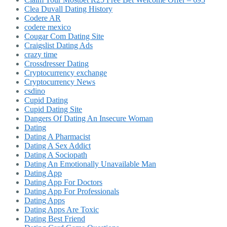
Clea Duvall Dating History
Codere AR
codere mexico
Cougar Com Dating Site
Craigslist Dating Ads
crazy time
Crossdresser Dating
Cryptocurrency exchange
Cryptocurrency News
csdino
Cupid Dating
Cupid Dating Site
Dangers Of Dating An Insecure Woman
Dating
Dating A Pharmacist
Dating A Sex Addict
Dating A Sociopath
Dating An Emotionally Unavailable Man
Dating App
Dating App For Doctors
Dating App For Professionals
Dating Apps
Dating Apps Are Toxic
Dating Best Friend