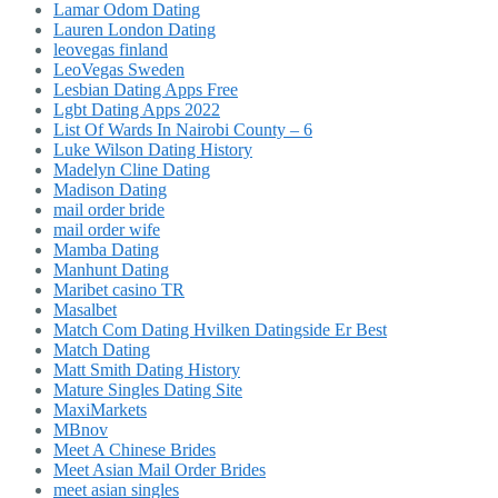
Lamar Odom Dating
Lauren London Dating
leovegas finland
LeoVegas Sweden
Lesbian Dating Apps Free
Lgbt Dating Apps 2022
List Of Wards In Nairobi County – 6
Luke Wilson Dating History
Madelyn Cline Dating
Madison Dating
mail order bride
mail order wife
Mamba Dating
Manhunt Dating
Maribet casino TR
Masalbet
Match Com Dating Hvilken Datingside Er Best
Match Dating
Matt Smith Dating History
Mature Singles Dating Site
MaxiMarkets
MBnov
Meet A Chinese Brides
Meet Asian Mail Order Brides
meet asian singles