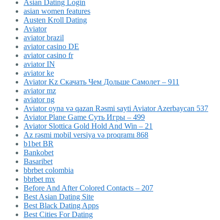
Asian Dating Login
asian women features
Austen Kroll Dating
Aviator
aviator brazil
aviator casino DE
aviator casino fr
aviator IN
aviator ke
Aviator Kz Скачать Чем Дольше Самолет – 911
aviator mz
aviator ng
Aviator oyna və qazan Rəsmi sayti Aviator Azerbaycan 537
Aviator Plane Game Суть Игры – 499
Aviator Slottica Gold Hold And Win – 21
Az rəsmi mobil versiya və proqramı 868
b1bet BR
Bankobet
Basaribet
bbrbet colombia
bbrbet mx
Before And After Colored Contacts – 207
Best Asian Dating Site
Best Black Dating Apps
Best Cities For Dating