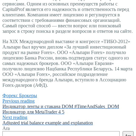
сервисами. Одним из основных преимуществ работы с
CapitalProf является его надежность и ответственность перед
клиентами. Компания имеет лицензию и регулируется в
соответствии с требованиями финансовых организаций.
Самый простой способ ― ввести вопрос или поисковый
запрос в строку поиска в разделе вопросов и ответов на сайте.
На XIX Международной выставке и конгрессе «ТИБО-2012»
Альпари был вручен диплом «За лучший инвестиционный
продукт на рынке Forex». ООО «Альпари Forex» получило
лицензию Банка России, вновь подтвердив статус одного из
самых надежных брокеров. ООО «Альпари Евразия»
получило лицензию Нацбанка Республики Беларусь. 14 марта
ООО «Альпари Forex», российское подразделение
международного бренда Альпари, вступило в Ассоциацию
Forex-дилеров (АФД).
Форекс Брокеры
Previous reading
Индикатор ленты и стакана DOM #TimeAndSales_DOM
Индикатор для MetaTrader 4 5
Next reading
Adjusted trial balance example and explanation
Ara