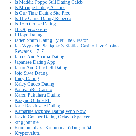
Is Maddie Poppe Still Dating Caleb
Is Mbappe Dating A Trans
Is Our Time Dating Site Free
Is The Game Dating Rebecca
Is Tom Cruise Dating
IT Образование
J Hope Dating
Jaden Smith Dating Tyler The Creator
Jak Wypłacić Pieniądze Z Slottica Casino Live Casino
Rewards – 717
James And Sharna Dating
Japanese Dating App
Jason And Chrishell Dating
Jojo Siwa Dating
Juicy Dating
Kaley Cuoco Dating
KaravanBet Casino
Karen Fukuhara Dating
Kasyno Online PL
Kate Beckinsale Dating
Katharine Mcphee Dating Who Now
Kevin Costner Dating Octavia Spencer
king johnnie
Kommunal az : Kommunal ödənişlər 54
Kryptovaluta