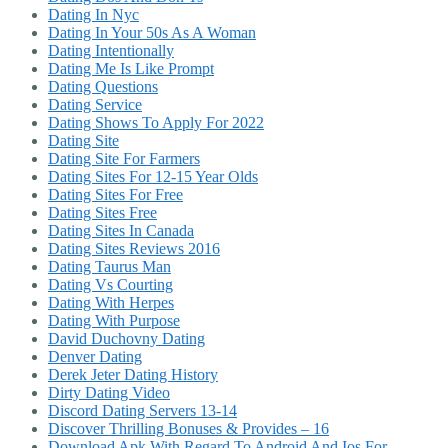
Dating In Nyc
Dating In Your 50s As A Woman
Dating Intentionally
Dating Me Is Like Prompt
Dating Questions
Dating Service
Dating Shows To Apply For 2022
Dating Site
Dating Site For Farmers
Dating Sites For 12-15 Year Olds
Dating Sites For Free
Dating Sites Free
Dating Sites In Canada
Dating Sites Reviews 2016
Dating Taurus Man
Dating Vs Courting
Dating With Herpes
Dating With Purpose
David Duchovny Dating
Denver Dating
Derek Jeter Dating History
Dirty Dating Video
Discord Dating Servers 13-14
Discover Thrilling Bonuses & Provides – 16
Download Apk With Regard To Android And Ios For