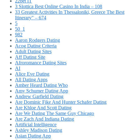
22bet IT
3 Slottica Best Online Casino In India – 108
33 Greatest Activities In Thessaloniki, Greece The Best
Itinerary" – 674
5
50_1
982
Aaron Rodgers Dating
Acog Dating Criteria
Adult Dating Sites
Aff Dating Site
Afroromance Dating Sites
AI
Alice Eve Dating
All Dating Apps
Amber Heard Dating Who
Amy Schumer Dating App
Andrew Garfield Dating
Are Dominic Fike And Hunter Schafer Dating
Are Khloe And Scott Dating
Are We Dating The Same Guy Chicago
Are Zach And Indiana Dating
Artificial Intelligence
Ashley Madison Dating
Asian Dating App