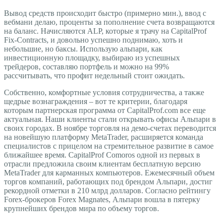
Вывод средств происходит быстро (примерно мин.), ввод с
вебмани делаю, проценты за пополнение счета возвращаются
на баланс. Начисляются ALP, которые я трачу на CapitalProf
Fix-Contracts, и довольно успешно поднимаю, хоть и
небольшие, но баксы. Использую альпари, как
инвестиционную площадку, выбираю из успешных
трейдеров, составляю портфель и можно на 99%
рассчитывать, что профит недельный стоит ожидать.
Собственно, комфортные условия сотрудничества, а также
щедрые вознаграждения – вот те критерии, благодаря
которым партнерская программа от CapitalProf.com все еще
актуальная. Наши клиенты стали открывать офисы Альпари в
своих городах. В ноябре торговля на демо-счетах переводится
на новейшую платформу MetaTrader, расширяется команда
специалистов с прицелом на стремительное развитие в самое
ближайшее время. CapitalProf Comoros одной из первых в
отрасли предложила своим клиентам бесплатную версию
MetaTrader для карманных компьютеров. Ежемесячный объем
торгов компаний, работающих под брендом Альпари, достиг
рекордной отметки в 210 млрд долларов. Согласно рейтингу
Forex-брокеров Forex Magnates, Альпари вошла в пятерку
крупнейших брендов мира по объему торгов.