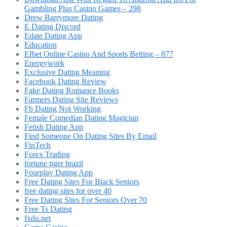
Gambling Plus Casino Games – 298
Drew Barrymore Dating
E Dating Discord
Edate Dating App
Education
Efbet Online Casino And Sports Betting – 877
Energywork
Exclusive Dating Meaning
Facebook Dating Review
Fake Dating Romance Books
Farmers Dating Site Reviews
Fb Dating Not Working
Female Comedian Dating Magician
Fetish Dating App
Find Someone On Dating Sites By Email
FinTech
Forex Trading
fortune tiger brazil
Fourplay Dating App
Free Dating Sites For Black Seniors
free dating sites for over 40
Free Dating Sites For Seniors Over 70
Free Ts Dating
fxdu.net