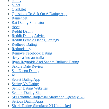
punov
puoct
Qizilbilet
Questions To Ask On A Dating App
Ramenbet
Rat Dating Simulator
rboct
Reddit Dating
Reddit Dating Advice
Reddit Female Dating Strategy
Redhead Dating
Redundancy
Remove Facebook Dating
ricky casino australia
Ryan Reynolds And Sandra Bullock Dating
Sakura Date Review
San Diego Dating
se
Secret Dating App
Seeing Vs Dating
Senior Dating Websites
Seniors Dating Site
SEO xidməti Rəqəmsal Marketinq Agentliyi 28
Serious Dating Apps
Shark Dating Simulator Xl Unblocked