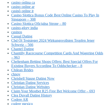
casino onlina ca
casino online ar
casinò online it
Casino Slottica Bonus Code Best Online Casino To Play In
Singapore – 308
Casino Slottica Oficjalną Stronę – 80
casino-glory india
casinos
Casual Dating
Cbd Öl Testsieger 2024 Wirkungsvollsten Tropfen Jener
Schweiz – 566
Chantel Dating
Chantilly Racecourse Competition Cards And Wagering Odds
– 963
Cheltenham Betting Shops Offers: Best Special Offers For
Existing Buyers According To Oddschecker – 8
Chilean Brides
chnov
Chrishell Stause Dating Now
Christian Dating Services
Christian Dating Websites
Claim Your Mostbet R25 Free Bet Welcome Offer – 693
Clea Duvall Dating History
Codere AR
codere mexico