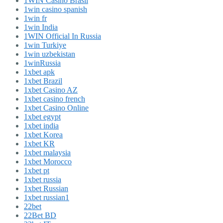
1WIN Casino Brasil
1win casino spanish
1win fr
1win India
1WIN Official In Russia
1win Turkiye
1win uzbekistan
1winRussia
1xbet apk
1xbet Brazil
1xbet Casino AZ
1xbet casino french
1xbet Casino Online
1xbet egypt
1xbet india
1xbet Korea
1xbet KR
1xbet malaysia
1xbet Morocco
1xbet pt
1xbet russia
1xbet Russian
1xbet russian1
22bet
22Bet BD