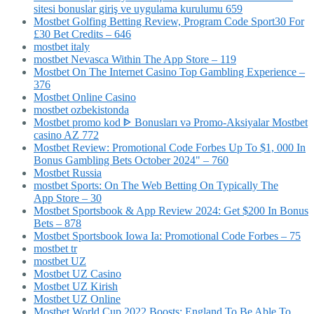
sitesi bonuslar giriş ve uygulama kurulumu 659
Mostbet Golfing Betting Review, Program Code Sport30 For
£30 Bet Credits – 646
mostbet italy
‎mostbet Nevasca Within The App Store – 119
Mostbet On The Internet Casino Top Gambling Experience –
376
Mostbet Online Casino
mostbet ozbekistonda
Mostbet promo kod ᐈ Bonusları və Promo-Aksiyalar Mostbet
casino AZ 772
Mostbet Review: Promotional Code Forbes Up To $1, 000 In
Bonus Gambling Bets October 2024" – 760
Mostbet Russia
‎mostbet Sports: On The Web Betting On Typically The
App Store – 30
Mostbet Sportsbook & App Review 2024: Get $200 In Bonus
Bets – 878
Mostbet Sportsbook Iowa Ia: Promotional Code Forbes – 75
mostbet tr
mostbet UZ
Mostbet UZ Casino
Mostbet UZ Kirish
Mostbet UZ Online
Mostbet World Cup 2022 Boosts: England To Be Able To