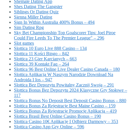
Shemale Dating App
Shes Dating The Gangster
Siblings Or Dating Quiz
Sienna Miller Dating
Sign In Within Australia 400% Bonus – 494
Sim Dating Rpg
Sky Bet Championship Top Goalscorer Tips: Joel Piroe
Could Fire Leeds To The Premier League" – 296
Slot games
Slottica 10 Euro Live 888 Casino – 134
Slottica 11 Kości Bingo – 842
Slottica 23 Gier Karcianych – 663
Slottica 39 Kontakt Faq – 264
Slottica 96 Best Online Live Dealer Casino Canada – 180
Slottica Aplikacja W Naszym Narodzie Download Na
Androida I Ios – 947
Slottica Bez Depozytu Powitalny Zacznij Swoją – 291
Slottica Bonus Bez Depozytu 2024 Klasyczne Gry Stołowe –
117
Slottica Bonus No Deposit Best Deposit Casino Bonus – 880
Slottica Bonus Za Rejestracje Best Maine Casino – 159
Slottica Bonus Za Rejestracje Promocje Aplikacja – 419
Slottica Brasil Best Online Casino Bonus – 190
Slottica Casino 10€ Aplikację I Odbierz Darmowy – 353
Slottica Casino App Gry Online – 596