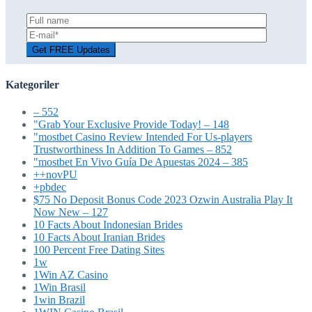
Kategoriler
– 552
"Grab Your Exclusive Provide Today! – 148
"mostbet Casino Review Intended For Us-players
Trustworthiness In Addition To Games – 852
"mostbet En Vivo Guía De Apuestas 2024 – 385
++novPU
+pbdec
$75 No Deposit Bonus Code 2023 Ozwin Australia Play It
Now New – 127
10 Facts About Indonesian Brides
10 Facts About Iranian Brides
100 Percent Free Dating Sites
1w
1Win AZ Casino
1Win Brasil
1win Brazil