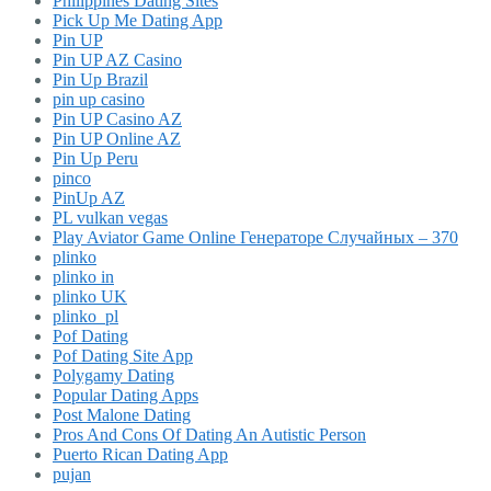
Philippines Dating Sites
Pick Up Me Dating App
Pin UP
Pin UP AZ Casino
Pin Up Brazil
pin up casino
Pin UP Casino AZ
Pin UP Online AZ
Pin Up Peru
pinco
PinUp AZ
PL vulkan vegas
Play Aviator Game Online Генераторе Случайных – 370
plinko
plinko in
plinko UK
plinko_pl
Pof Dating
Pof Dating Site App
Polygamy Dating
Popular Dating Apps
Post Malone Dating
Pros And Cons Of Dating An Autistic Person
Puerto Rican Dating App
pujan