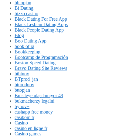
bhtopjan
Bi Dating
bizzo casino
Black Dating For Free App
Black Lesbian Dating Apps
Black People Dating App
Blog
Boo Dating App
book of ra
Bookkeeping
Bootcamp de Programación
Boston Speed Dating
Bravo Dating Site Reviews
btbtnov
BTprod_jan
btprodnov
bttopjan
Bu siteye ulaşılamıyor 49
bukmacherzy legalni
bynov+
cashapp free money
casibom tr
Casino
casino en ligne fr
Casino games