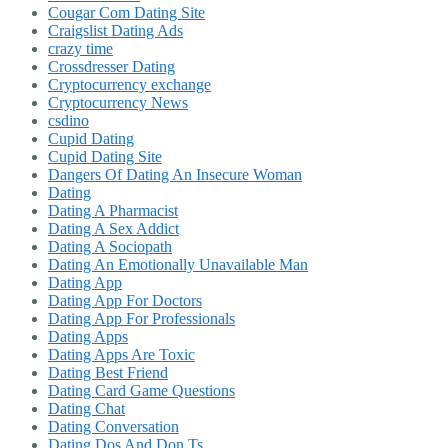
Cougar Com Dating Site
Craigslist Dating Ads
crazy time
Crossdresser Dating
Cryptocurrency exchange
Cryptocurrency News
csdino
Cupid Dating
Cupid Dating Site
Dangers Of Dating An Insecure Woman
Dating
Dating A Pharmacist
Dating A Sex Addict
Dating A Sociopath
Dating An Emotionally Unavailable Man
Dating App
Dating App For Doctors
Dating App For Professionals
Dating Apps
Dating Apps Are Toxic
Dating Best Friend
Dating Card Game Questions
Dating Chat
Dating Conversation
Dating Dos And Don Ts