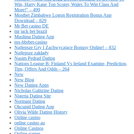
Win, Harry Kane Top Scorer, Wales To Win Class And
More!" – 499
Mostbet Zimbabwe Logon Registration Bonus App
Download – 829
Mr Bet casino DE
mr jack bet brazil
Muslima Dating App
mx-bbrbet-casino
Najlepsze Gry I Zachwycające Bonusy Online! – 832
Najlepsze zakłady
Nasim Pedrad Dating
Nations League B: Finland Vs Ireland Examine, Prediction,
Tips, Offers And Odds – 264
New
New Blog
New Dating Apps
Nicholas Galitzine Dating
Nigeria Dating Site
Normani Dating
Okcupid Dating App
Olivia Wilde Dating History
Online casino
online casino au
Online Casinos
Online games