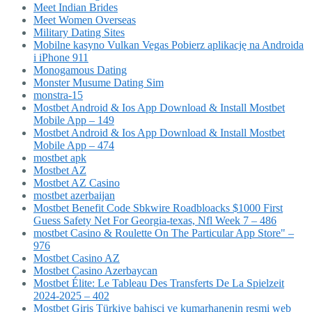
Meet Indian Brides
Meet Women Overseas
Military Dating Sites
Mobilne kasyno Vulkan Vegas Pobierz aplikację na Androida
i iPhone 911
Monogamous Dating
Monster Musume Dating Sim
monstra-15
Mostbet Android & Ios App Download & Install Mostbet
Mobile App – 149
Mostbet Android & Ios App Download & Install Mostbet
Mobile App – 474
mostbet apk
Mostbet AZ
Mostbet AZ Casino
mostbet azerbaijan
Mostbet Benefit Code Sbkwire Roadbloacks $1000 First
Guess Safety Net For Georgia-texas, Nfl Week 7 – 486
‎mostbet Casino & Roulette On The Particular App Store" –
976
Mostbet Casino AZ
Mostbet Casino Azerbaycan
Mostbet Élite: Le Tableau Des Transferts De La Spielzeit
2024-2025 – 402
Mostbet Giriş Türkiye bahisçi ve kumarhanenin resmi web