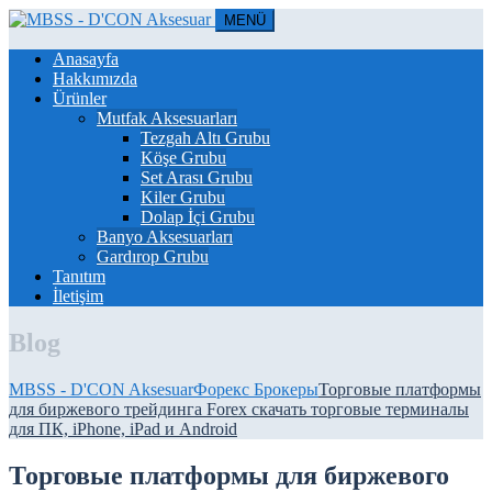
MENÜ
Anasayfa
Hakkımızda
Ürünler
Mutfak Aksesuarları
Tezgah Altı Grubu
Köşe Grubu
Set Arası Grubu
Kiler Grubu
Dolap İçi Grubu
Banyo Aksesuarları
Gardırop Grubu
Tanıtım
İletişim
Blog
MBSS - D'CON Aksesuar
Форекс Брокеры
Торговые платформы
для биржевого трейдинга Forex скачать торговые терминалы
для ПК, iPhone, iPad и Android
Торговые платформы для биржевого