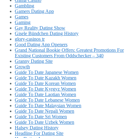
Gama Casino
Gambling
Gamers Dating App
Games
Gaming
Gay Reality Dating Show
Gisele Bündchen Dating History
glory-casinos tr
Good Dating App Openers
Grand National Bookie Offers: Greatest Promotions For
Existing Customers From Oddschecker – 340
Granny Dating Site
Growth
Guide To Date Japanese Women
Guide To Date Kazakh Women
Guide To Date Korean Women
Guide To Date Kyrgyz Women
Guide To Date Laotian Women
Guide To Date Lebanese Women
Guide To Date Malaysian Women
Guide To Date Nepali Women
Guide To Date Sri Women
Guide To Date Uzbek Women
Halsey Dating History
Headline For Dating Site