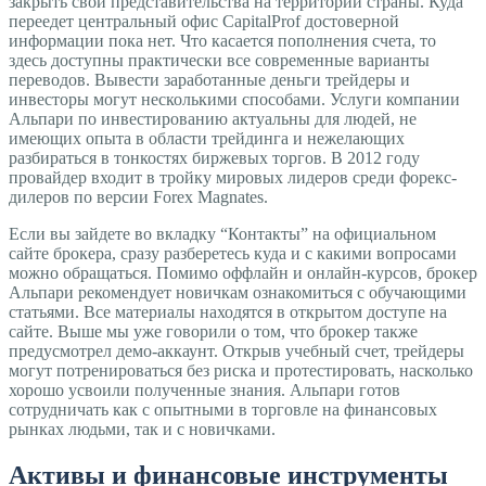
закрыть свои представительства на территории страны. Куда
переедет центральный офис CapitalProf достоверной
информации пока нет. Что касается пополнения счета, то
здесь доступны практически все современные варианты
переводов. Вывести заработанные деньги трейдеры и
инвесторы могут несколькими способами. Услуги компании
Альпари по инвестированию актуальны для людей, не
имеющих опыта в области трейдинга и нежелающих
разбираться в тонкостях биржевых торгов. В 2012 году
провайдер входит в тройку мировых лидеров среди форекс-
дилеров по версии Forex Magnates.
Если вы зайдете во вкладку “Контакты” на официальном
сайте брокера, сразу разберетесь куда и с какими вопросами
можно обращаться. Помимо оффлайн и онлайн-курсов, брокер
Альпари рекомендует новичкам ознакомиться с обучающими
статьями. Все материалы находятся в открытом доступе на
сайте. Выше мы уже говорили о том, что брокер также
предусмотрел демо-аккаунт. Открыв учебный счет, трейдеры
могут потренироваться без риска и протестировать, насколько
хорошо усвоили полученные знания. Альпари готов
сотрудничать как с опытными в торговле на финансовых
рынках людьми, так и с новичками.
Активы и финансовые инструменты