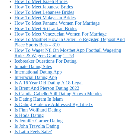
How To Meet Israeli Brides
How To Meet Japanese Brides
How To Meet Lebanese Brides
How To Meet Malaysian Brides
How To Meet Panama Women For Marriage
How To Meet Sri Lankan Brides
How To Meet Venezuelan Women For Marriage
How To Mostbet How In Order To Register, Deposit And
Place Sports Bets – 810
How To Wager Nfl On Mostbet App Football Wagering
Rules & Wagers Grading" – 53
Icebreaker Questions For Dating
Inmate Dating Sites
International Dating App
Interracial Dating App
Is A 16 Year Old Dating A 18 Legal
Is Brent And Pierson Dating 2022
Is Camila Cabello Still Dating Shawn Mendes
Is Dating Haram In Islam
Is Dating Violence Addressed By Title Ix
Is Finn Wolfhard Dating
Is Hoda Dating
Is Jennifer Garner Dating
Is John Travolta Dating
Is Latin Feels Safe?