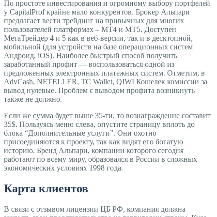
По простоте инвестирования и огромному выбору портфелей
у CapitalProf крайне мало конкурентов. Брокер Альпари
предлагает вести трейдинг на привычных для многих
пользователей платформах – МТ4 и МТ5. Доступен
МетаТрейдер 4 и 5 как в веб-версии, так и в десктопной,
мобильной (для устройств на базе операционных систем
Андроид, iOS). Наиболее быстрый способ получить
заработанный профит — воспользоваться одной из
предложенных электронных платежных систем. Отметим, в
AdvCash, NETELLER, TC Wallet, QIWI Кошелек комиссии за
вывод нулевые. Проблем с выводом профита возникнуть
также не должно.
Если же сумма будет выше 35-ти, то вознаграждение составит
35$. Пользуясь меню слева, опустите страницу вплоть до
блока “Дополнительные услуги”. Они охотно
присоединяются к проекту, так как видят его богатую
историю. Бренд Альпари, компании которого сегодня
работают по всему миру, образовался в России в сложных
экономических условиях 1998 года.
Карта клиентов
В связи с отзывом лицензии ЦБ РФ, компания должна