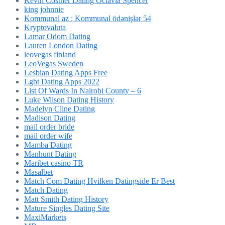
Kevin Costner Dating Octavia Spencer
king johnnie
Kommunal az : Kommunal ödənişlər 54
Kryptovaluta
Lamar Odom Dating
Lauren London Dating
leovegas finland
LeoVegas Sweden
Lesbian Dating Apps Free
Lgbt Dating Apps 2022
List Of Wards In Nairobi County – 6
Luke Wilson Dating History
Madelyn Cline Dating
Madison Dating
mail order bride
mail order wife
Mamba Dating
Manhunt Dating
Maribet casino TR
Masalbet
Match Com Dating Hvilken Datingside Er Best
Match Dating
Matt Smith Dating History
Mature Singles Dating Site
MaxiMarkets