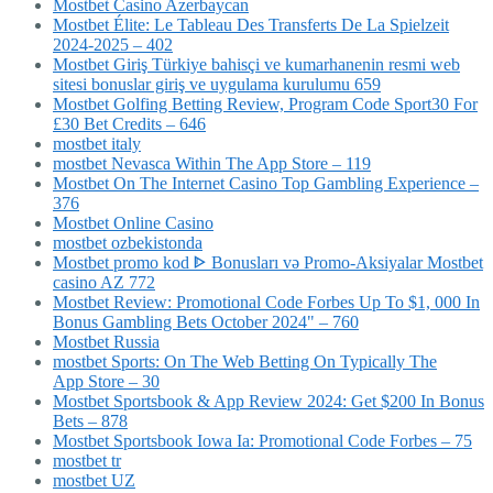
Mostbet Casino Azerbaycan
Mostbet Élite: Le Tableau Des Transferts De La Spielzeit
2024-2025 – 402
Mostbet Giriş Türkiye bahisçi ve kumarhanenin resmi web
sitesi bonuslar giriş ve uygulama kurulumu 659
Mostbet Golfing Betting Review, Program Code Sport30 For
£30 Bet Credits – 646
mostbet italy
‎mostbet Nevasca Within The App Store – 119
Mostbet On The Internet Casino Top Gambling Experience –
376
Mostbet Online Casino
mostbet ozbekistonda
Mostbet promo kod ᐈ Bonusları və Promo-Aksiyalar Mostbet
casino AZ 772
Mostbet Review: Promotional Code Forbes Up To $1, 000 In
Bonus Gambling Bets October 2024" – 760
Mostbet Russia
‎mostbet Sports: On The Web Betting On Typically The
App Store – 30
Mostbet Sportsbook & App Review 2024: Get $200 In Bonus
Bets – 878
Mostbet Sportsbook Iowa Ia: Promotional Code Forbes – 75
mostbet tr
mostbet UZ