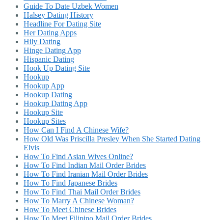
Guide To Date Uzbek Women
Halsey Dating History
Headline For Dating Site
Her Dating Apps
Hily Dating
Hinge Dating App
Hispanic Dating
Hook Up Dating Site
Hookup
Hookup App
Hookup Dating
Hookup Dating App
Hookup Site
Hookup Sites
How Can I Find A Chinese Wife?
How Old Was Priscilla Presley When She Started Dating
Elvis
How To Find Asian Wives Online?
How To Find Indian Mail Order Brides
How To Find Iranian Mail Order Brides
How To Find Japanese Brides
How To Find Thai Mail Order Brides
How To Marry A Chinese Woman?
How To Meet Chinese Brides
How To Meet Filipino Mail Order Brides