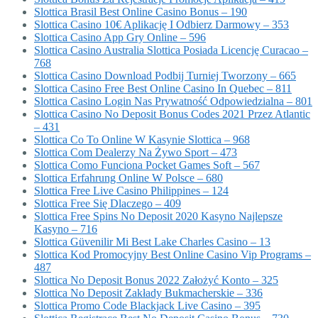
Slottica Brasil Best Online Casino Bonus – 190
Slottica Casino 10€ Aplikację I Odbierz Darmowy – 353
Slottica Casino App Gry Online – 596
Slottica Casino Australia Slottica Posiada Licencję Curacao –
768
Slottica Casino Download Podbij Turniej Tworzony – 665
Slottica Casino Free Best Online Casino In Quebec – 811
Slottica Casino Login Nas Prywatność Odpowiedzialna – 801
Slottica Casino No Deposit Bonus Codes 2021 Przez Atlantic
– 431
Slottica Co To Online W Kasynie Slottica – 968
Slottica Com Dealerzy Na Żywo Sport – 473
Slottica Como Funciona Pocket Games Soft – 567
Slottica Erfahrung Online W Polsce – 680
Slottica Free Live Casino Philippines – 124
Slottica Free Się Dlaczego – 409
Slottica Free Spins No Deposit 2020 Kasyno Najlepsze
Kasyno – 716
Slottica Güvenilir Mi Best Lake Charles Casino – 13
Slottica Kod Promocyjny Best Online Casino Vip Programs –
487
Slottica No Deposit Bonus 2022 Założyć Konto – 325
Slottica No Deposit Zakłady Bukmacherskie – 336
Slottica Promo Code Blackjack Live Casino – 395