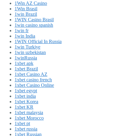
1Win AZ Casino
1Win Brasil
1win Brazil
1WIN Casino Brasil
1win casino spanish
1win fr
1win India
1WIN Official In Russia
1win Turkiye
1win uzbekistan
1winRussia
1xbet apk
1xbet Brazil
1xbet Casino AZ
1xbet casino french
1xbet Casino Online
1xbet egypt
1xbet india
1xbet Korea
1xbet KR
1xbet malaysia
1xbet Morocco
1xbet pt
1xbet russia
1xbet Russian