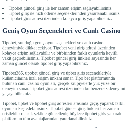
Tipobet güncel giriş ile her zaman erişim sağlayabilirsiniz.
Tipbet giriş ile hızlı ödeme seçeneklerinden yararlanabilirsiniz.
Tipobet giris adresi üzerinden kolayca giriş yapabilirsiniz.
Geniş Oyun Seçenekleri ve Canlı Casino
Tipobet, sunduğu geniş oyun seçenekleri ve canlı casino
deneyimiyle dikkat çekiyor. Tipobet yeni giriş adresi üzerinden
kolayca erişim sağlayabilir ve birbirinden farklı oyunlarla keyifli
vakit geçirebilirsiniz. Tipobet güncel giriş linkleri sayesinde her
zaman güncel olarak tipobet giriş yapabilirsiniz.
Tipobet365, tipobet güncel giriş ve tipbet giriş seçenekleriyle
kullanıcılarına hızlı erişim imkanı sunar. Tipo bet platformunda
bulunan canlı casino oyunları, gerçek krupiyelerle yüz yüze bir
deneyim sunar. Tipobet giris adresi üzerinden bu benzersiz deneyimi
yaşayabilirsiniz.
Tipobet, tipbet ve tipobet giriş adresleri arasında geçiş yaparak farklı
oyunları keşfedebilirsiniz. Tipobet güncel giriş linkleri her zaman
erişilebilir olacak şekilde güncellenir, böylece tipobet giris yaparak
platformun tüm avantajlarından yararlanabilirsiniz.