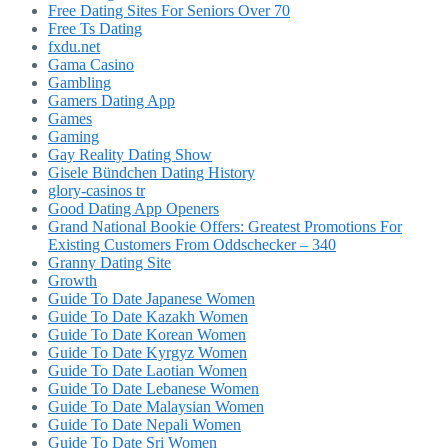
Free Dating Sites For Seniors Over 70
Free Ts Dating
fxdu.net
Gama Casino
Gambling
Gamers Dating App
Games
Gaming
Gay Reality Dating Show
Gisele Bündchen Dating History
glory-casinos tr
Good Dating App Openers
Grand National Bookie Offers: Greatest Promotions For
Existing Customers From Oddschecker – 340
Granny Dating Site
Growth
Guide To Date Japanese Women
Guide To Date Kazakh Women
Guide To Date Korean Women
Guide To Date Kyrgyz Women
Guide To Date Laotian Women
Guide To Date Lebanese Women
Guide To Date Malaysian Women
Guide To Date Nepali Women
Guide To Date Sri Women