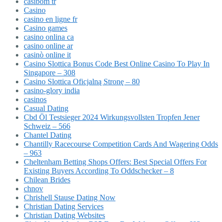
casibom tr
Casino
casino en ligne fr
Casino games
casino onlina ca
casino online ar
casinò online it
Casino Slottica Bonus Code Best Online Casino To Play In
Singapore – 308
Casino Slottica Oficjalną Stronę – 80
casino-glory india
casinos
Casual Dating
Cbd Öl Testsieger 2024 Wirkungsvollsten Tropfen Jener
Schweiz – 566
Chantel Dating
Chantilly Racecourse Competition Cards And Wagering Odds
– 963
Cheltenham Betting Shops Offers: Best Special Offers For
Existing Buyers According To Oddschecker – 8
Chilean Brides
chnov
Chrishell Stause Dating Now
Christian Dating Services
Christian Dating Websites