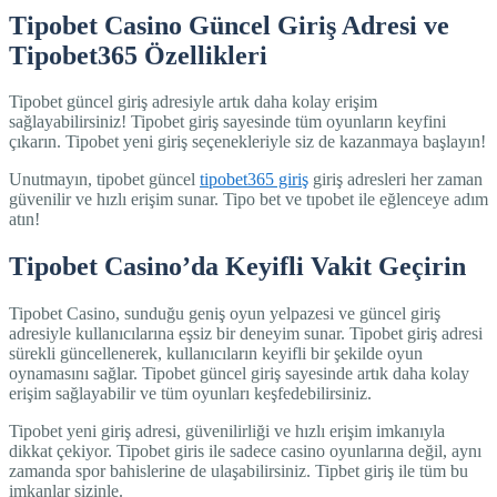
Tipobet Casino Güncel Giriş Adresi ve
Tipobet365 Özellikleri
Tipobet güncel giriş adresiyle artık daha kolay erişim
sağlayabilirsiniz! Tipobet giriş sayesinde tüm oyunların keyfini
çıkarın. Tipobet yeni giriş seçenekleriyle siz de kazanmaya başlayın!
Unutmayın, tipobet güncel
tipobet365 giriş
giriş adresleri her zaman
güvenilir ve hızlı erişim sunar. Tipo bet ve tıpobet ile eğlenceye adım
atın!
Tipobet Casino’da Keyifli Vakit Geçirin
Tipobet Casino, sunduğu geniş oyun yelpazesi ve güncel giriş
adresiyle kullanıcılarına eşsiz bir deneyim sunar. Tipobet giriş adresi
sürekli güncellenerek, kullanıcıların keyifli bir şekilde oyun
oynamasını sağlar. Tipobet güncel giriş sayesinde artık daha kolay
erişim sağlayabilir ve tüm oyunları keşfedebilirsiniz.
Tipobet yeni giriş adresi, güvenilirliği ve hızlı erişim imkanıyla
dikkat çekiyor. Tipobet giris ile sadece casino oyunlarına değil, aynı
zamanda spor bahislerine de ulaşabilirsiniz. Tipbet giriş ile tüm bu
imkanlar sizinle.