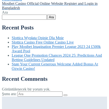
Mostbet Casino Official Online Website Register and Login in
Bangladesh
Ara
Ara
Recent Posts
Slottica Wypłata Opinie Dla Mnie
Slottica Casino Free Online Casino Live
Play Mostbet Imagination Premier League 2023 24 £500k
Award Pool
League One Promotion Chances 2024 25: Predictions And
Betting Guidelines Updated
State Your Current Generous Welcome Added Bonus At
Ozwin Casino!
Recent Comments
Görüntülenecek bir yorum yok.
Şunu ara: