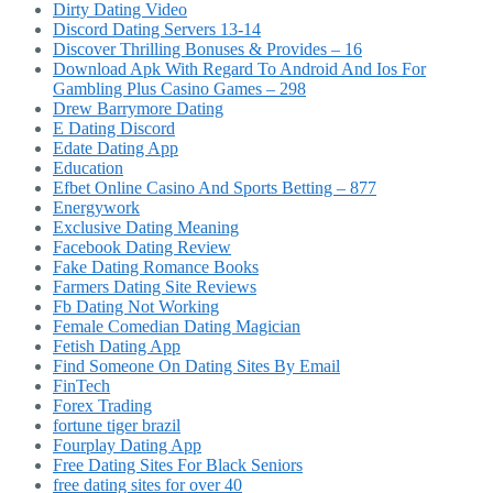
Dirty Dating Video
Discord Dating Servers 13-14
Discover Thrilling Bonuses & Provides – 16
Download Apk With Regard To Android And Ios For
Gambling Plus Casino Games – 298
Drew Barrymore Dating
E Dating Discord
Edate Dating App
Education
Efbet Online Casino And Sports Betting – 877
Energywork
Exclusive Dating Meaning
Facebook Dating Review
Fake Dating Romance Books
Farmers Dating Site Reviews
Fb Dating Not Working
Female Comedian Dating Magician
Fetish Dating App
Find Someone On Dating Sites By Email
FinTech
Forex Trading
fortune tiger brazil
Fourplay Dating App
Free Dating Sites For Black Seniors
free dating sites for over 40