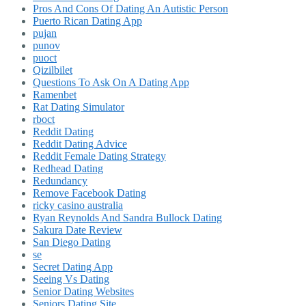
Pros And Cons Of Dating An Autistic Person
Puerto Rican Dating App
pujan
punov
puoct
Qizilbilet
Questions To Ask On A Dating App
Ramenbet
Rat Dating Simulator
rboct
Reddit Dating
Reddit Dating Advice
Reddit Female Dating Strategy
Redhead Dating
Redundancy
Remove Facebook Dating
ricky casino australia
Ryan Reynolds And Sandra Bullock Dating
Sakura Date Review
San Diego Dating
se
Secret Dating App
Seeing Vs Dating
Senior Dating Websites
Seniors Dating Site