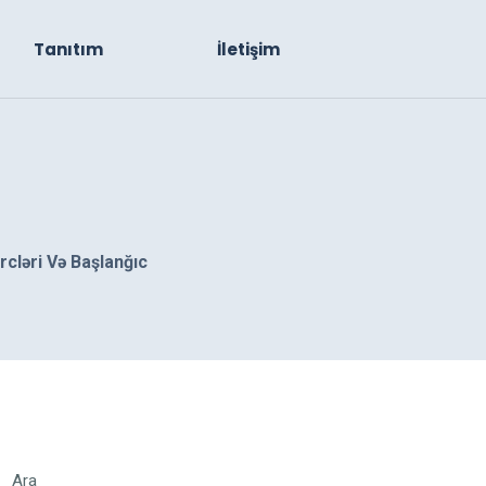
Tanıtım
İletişim
cləri Və Başlanğıc
Ara