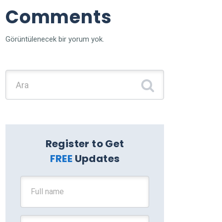
Comments
Görüntülenecek bir yorum yok.
Şunu ara:
Register to Get
FREE
Updates