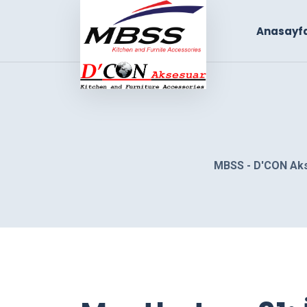
Anasayf
MBSS - D'CON Ak