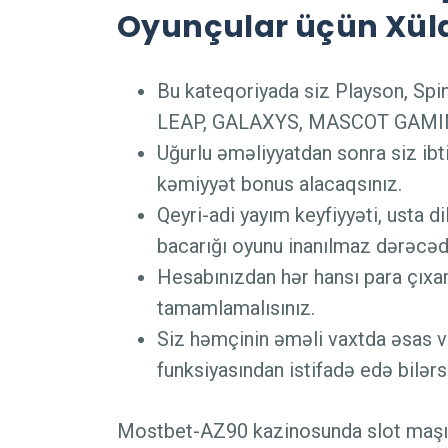
Oyunçular üçün Xül
Bu kateqoriyada siz Playson, Spi
LEAP, GALAXYS, MASCOT GAMIN
Uğurlu əməliyyatdan sonra siz ib
kəmiyyət bonus alacaqsınız.
Qeyri-adi yayım keyfiyyəti, usta d
bacarığı oyunu inanılmaz dərəcədə
Hesabınızdan hər hansı para çıxa
tamamlamalısınız.
Siz həmçinin əməli vaxtda əsas 
funksiyasından istifadə edə bilərs
Mostbet-AZ90 kazinosunda slot maşınl