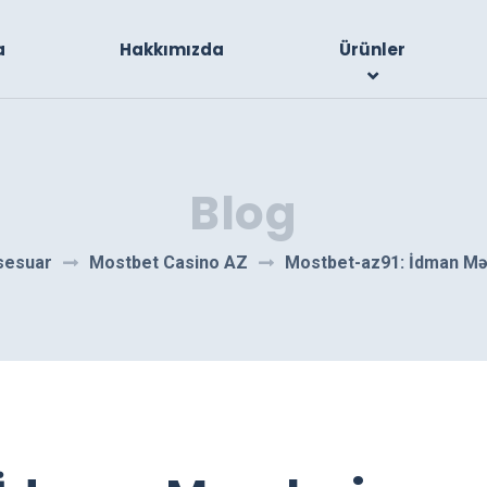
a
Hakkımızda
Ürünler
Blog
sesuar
Mostbet Casino AZ
Mostbet-az91: İdman Mər