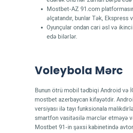
Mostbet-AZ 91.com platformasını
əlçatandır, bunlar Tək, Ekspress 
Oyunçular ondan cari əsl və ikinci
edə bilərlər.
Voleybola Mərc
Bunun ötrü mobil tədbiqi Android və İ
mostbet azerbaycan kifayətdir. Androi
versiyası ilə tayı funksionala malikdir
smartfon vasitəsilə mərclər etməyə və
Mostbet 91-in şəxsi kabinetində avtor