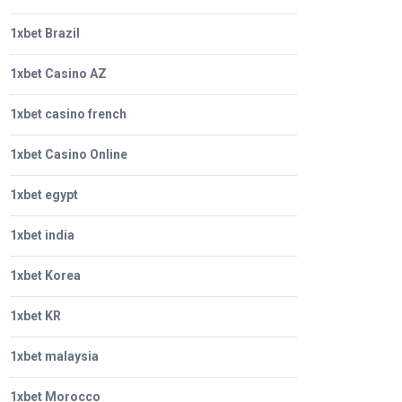
1xbet Brazil
1xbet Casino AZ
1xbet casino french
1xbet Casino Online
1xbet egypt
1xbet india
1xbet Korea
1xbet KR
1xbet malaysia
1xbet Morocco