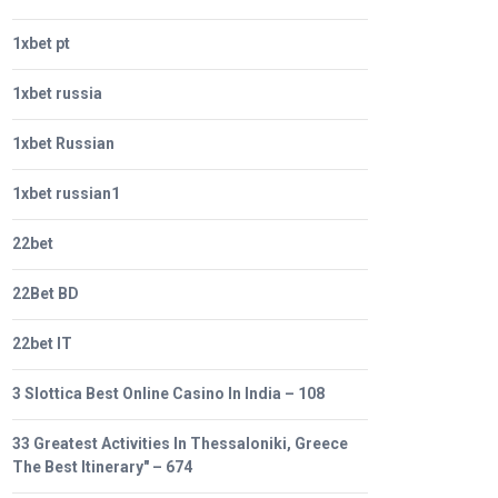
1xbet pt
1xbet russia
1xbet Russian
1xbet russian1
22bet
22Bet BD
22bet IT
3 Slottica Best Online Casino In India – 108
33 Greatest Activities In Thessaloniki, Greece
The Best Itinerary" – 674