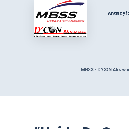
Anasayf
MBSS - D'CON Aksesu