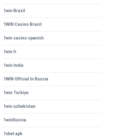
1win Brazil
1WIN Casino Brasil
1win casino spanish
1win fr
1win India
1WIN Official In Russia
1win Turkiye
1win uzbekistan
1winRussia
1xbet apk