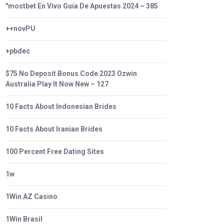
"mostbet En Vivo Guía De Apuestas 2024 – 385
++novPU
+pbdec
$75 No Deposit Bonus Code 2023 Ozwin
Australia Play It Now New – 127
10 Facts About Indonesian Brides
10 Facts About Iranian Brides
100 Percent Free Dating Sites
1w
1Win AZ Casino
1Win Brasil