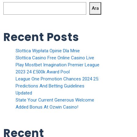
Ara
Recent Posts
Slottica Wypłata Opinie Dla Mnie
Slottica Casino Free Online Casino Live
Play Mostbet Imagination Premier League
2023 24 £500k Award Pool
League One Promotion Chances 2024 25:
Predictions And Betting Guidelines
Updated
State Your Current Generous Welcome
Added Bonus At Ozwin Casino!
Recent