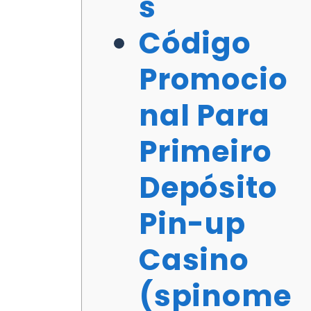
s
Código
Promocio
nal Para
Primeiro
Depósito
Pin-up
Casino
(spinome