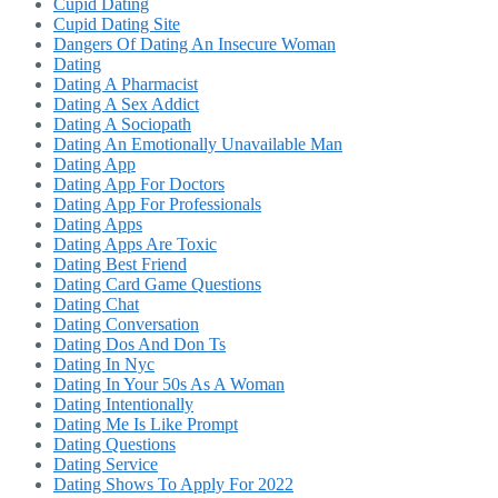
Cupid Dating
Cupid Dating Site
Dangers Of Dating An Insecure Woman
Dating
Dating A Pharmacist
Dating A Sex Addict
Dating A Sociopath
Dating An Emotionally Unavailable Man
Dating App
Dating App For Doctors
Dating App For Professionals
Dating Apps
Dating Apps Are Toxic
Dating Best Friend
Dating Card Game Questions
Dating Chat
Dating Conversation
Dating Dos And Don Ts
Dating In Nyc
Dating In Your 50s As A Woman
Dating Intentionally
Dating Me Is Like Prompt
Dating Questions
Dating Service
Dating Shows To Apply For 2022