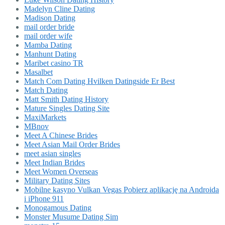
Madelyn Cline Dating
Madison Dating
mail order bride
mail order wife
Mamba Dating
Manhunt Dating
Maribet casino TR
Masalbet
Match Com Dating Hvilken Datingside Er Best
Match Dating
Matt Smith Dating History
Mature Singles Dating Site
MaxiMarkets
MBnov
Meet A Chinese Brides
Meet Asian Mail Order Brides
meet asian singles
Meet Indian Brides
Meet Women Overseas
Military Dating Sites
Mobilne kasyno Vulkan Vegas Pobierz aplikację na Androida
i iPhone 911
Monogamous Dating
Monster Musume Dating Sim