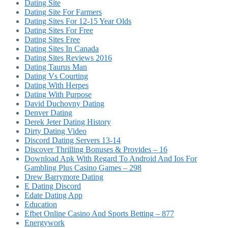
Dating Site
Dating Site For Farmers
Dating Sites For 12-15 Year Olds
Dating Sites For Free
Dating Sites Free
Dating Sites In Canada
Dating Sites Reviews 2016
Dating Taurus Man
Dating Vs Courting
Dating With Herpes
Dating With Purpose
David Duchovny Dating
Denver Dating
Derek Jeter Dating History
Dirty Dating Video
Discord Dating Servers 13-14
Discover Thrilling Bonuses & Provides – 16
Download Apk With Regard To Android And Ios For
Gambling Plus Casino Games – 298
Drew Barrymore Dating
E Dating Discord
Edate Dating App
Education
Efbet Online Casino And Sports Betting – 877
Energywork