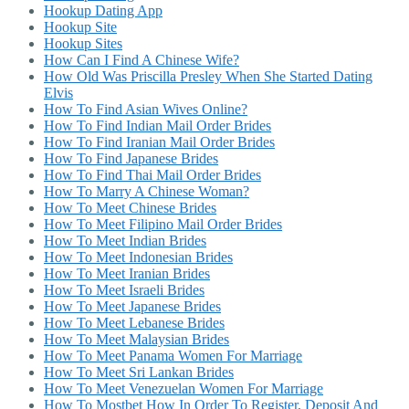
Hookup Dating App
Hookup Site
Hookup Sites
How Can I Find A Chinese Wife?
How Old Was Priscilla Presley When She Started Dating
Elvis
How To Find Asian Wives Online?
How To Find Indian Mail Order Brides
How To Find Iranian Mail Order Brides
How To Find Japanese Brides
How To Find Thai Mail Order Brides
How To Marry A Chinese Woman?
How To Meet Chinese Brides
How To Meet Filipino Mail Order Brides
How To Meet Indian Brides
How To Meet Indonesian Brides
How To Meet Iranian Brides
How To Meet Israeli Brides
How To Meet Japanese Brides
How To Meet Lebanese Brides
How To Meet Malaysian Brides
How To Meet Panama Women For Marriage
How To Meet Sri Lankan Brides
How To Meet Venezuelan Women For Marriage
How To Mostbet How In Order To Register, Deposit And