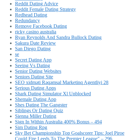
Reddit Dating Advice
Reddit Female Dating Strategy
Redhead Dating
Redundancy
Remove Facebook Dating
ricky casino australia
Ryan Reynolds And Sandra Bullock Dating
Sakura Date Review
San Diego Dating
se
Secret Dating App
Seeing Vs Dating
Senior Dating Websites
Seniors Dating Site
SEO xidməti Rəqəmsal Marketinq Agentliyi 28
Serious Dating Apps
Shark Dating Simulator Xl Unblocked
Shemale Dating App
Shes Dating The Gangster
Siblings Or Dating Quiz
Sienna Miller Dating
Sign In Within Australia 400% Bonus – 494
Sim Dating Rpg
Sky Bet Championship Top Goalscorer Tips: Joel Piroe
Could Fire Leeds To The Premier League" – 296