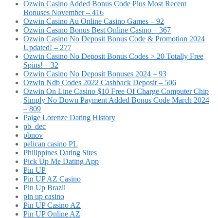
Ozwin Casino Added Bonus Code Plus Most Recent
Bonuses November – 416
Ozwin Casino Au Online Casino Games – 92
Ozwin Casino Bonus Best Online Casino – 367
Ozwin Casino No Deposit Bonus Code & Promotion 2024
Updated! – 277
Ozwin Casino No Deposit Bonus Codes > 20 Totally Free
Spins! – 32
Ozwin Casino No Deposit Bonuses 2024 – 93
Ozwin Ndb Codes 2022 Cashback Deposit – 506
Ozwin On Line Casino $10 Free Of Charge Computer Chip
Simply No Down Payment Added Bonus Code March 2024
– 809
Paige Lorenze Dating History
pb_dec
pbnov
pelican casino PL
Philippines Dating Sites
Pick Up Me Dating App
Pin UP
Pin UP AZ Casino
Pin Up Brazil
pin up casino
Pin UP Casino AZ
Pin UP Online AZ