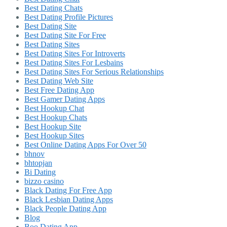
Best Dating Chats
Best Dating Profile Pictures
Best Dating Site
Best Dating Site For Free
Best Dating Sites
Best Dating Sites For Introverts
Best Dating Sites For Lesbains
Best Dating Sites For Serious Relationships
Best Dating Web Site
Best Free Dating App
Best Gamer Dating Apps
Best Hookup Chat
Best Hookup Chats
Best Hookup Site
Best Hookup Sites
Best Online Dating Apps For Over 50
bhnov
bhtopjan
Bi Dating
bizzo casino
Black Dating For Free App
Black Lesbian Dating Apps
Black People Dating App
Blog
Boo Dating App