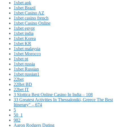
1xbet apk
1xbet Brazil
1xbet Casino AZ
1xbet casino french
1xbet Casino Online
1xbet egypt
1xbet india
1xbet Korea
1xbet KR
1xbet malaysia
1xbet Morocco
1xbet pt
1xbet russia
1xbet Russian
1xbet russian1
22bet
22Bet BD
22bet IT
3 Slottica Best Online Casino In India – 108
33 Greatest Activities In Thessaloniki, Greece The Best
Itinerary" – 674
5
50_1
982
Aaron Rodgers Dating