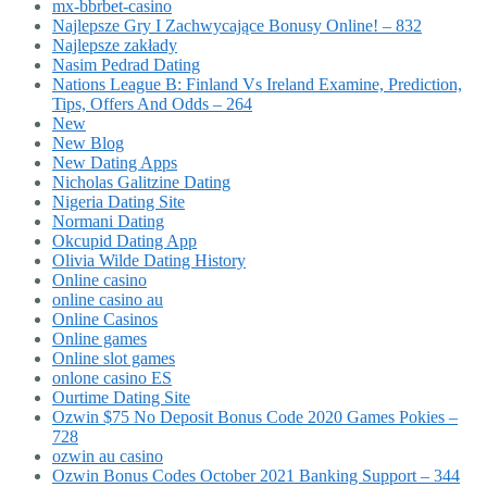
mx-bbrbet-casino
Najlepsze Gry I Zachwycające Bonusy Online! – 832
Najlepsze zakłady
Nasim Pedrad Dating
Nations League B: Finland Vs Ireland Examine, Prediction,
Tips, Offers And Odds – 264
New
New Blog
New Dating Apps
Nicholas Galitzine Dating
Nigeria Dating Site
Normani Dating
Okcupid Dating App
Olivia Wilde Dating History
Online casino
online casino au
Online Casinos
Online games
Online slot games
onlone casino ES
Ourtime Dating Site
Ozwin $75 No Deposit Bonus Code 2020 Games Pokies –
728
ozwin au casino
Ozwin Bonus Codes October 2021 Banking Support – 344