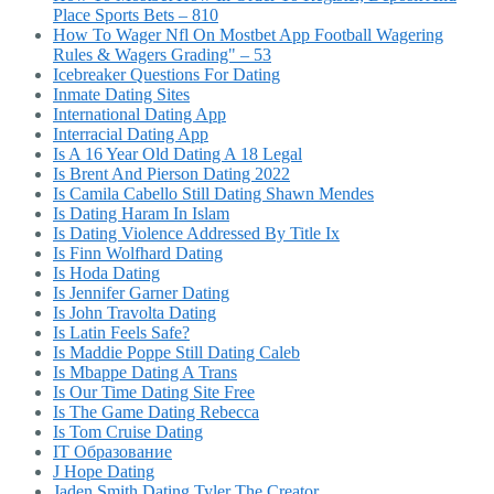
Place Sports Bets – 810
How To Wager Nfl On Mostbet App Football Wagering
Rules & Wagers Grading" – 53
Icebreaker Questions For Dating
Inmate Dating Sites
International Dating App
Interracial Dating App
Is A 16 Year Old Dating A 18 Legal
Is Brent And Pierson Dating 2022
Is Camila Cabello Still Dating Shawn Mendes
Is Dating Haram In Islam
Is Dating Violence Addressed By Title Ix
Is Finn Wolfhard Dating
Is Hoda Dating
Is Jennifer Garner Dating
Is John Travolta Dating
Is Latin Feels Safe?
Is Maddie Poppe Still Dating Caleb
Is Mbappe Dating A Trans
Is Our Time Dating Site Free
Is The Game Dating Rebecca
Is Tom Cruise Dating
IT Образование
J Hope Dating
Jaden Smith Dating Tyler The Creator