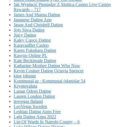
Jak Wypłacić Pieniądze Z Slottica Casino Live Casino
Rewards – 717
James And Sharna Dating
Japanese Dating App
Jason And Chrishell Dating
Jojo Siwa Dating
Juicy Dating
Kaley Cuoco Dating
KaravanBet Casino
Karen Fukuhara Dating
Kasyno Online PL
Kate Beckinsale Dating
Katharine Mcphee Dating Who Now
Kevin Costner Dating Octavia Spencer
king johnnie
Kommunal az : Kommunal ödənişlər 54
Kryptovaluta
Lamar Odom Dating
Lauren London Dating
leovegas finland
LeoVegas Sweden
Lesbian Dating Apps Free
Lgbt Dating Apps 2022
List Of Wards In Nairobi County – 6
Luke Wilson Dating History