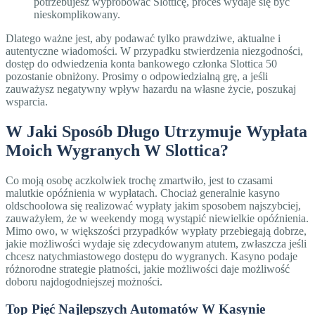
potrzebujesz wypróbować Slotticę, proces wydaje się być
nieskomplikowany.
Dlatego ważne jest, aby podawać tylko prawdziwe, aktualne i
autentyczne wiadomości. W przypadku stwierdzenia niezgodności,
dostęp do odwiedzenia konta bankowego członka Slottica 50
pozostanie obniżony. Prosimy o odpowiedzialną grę, a jeśli
zauważysz negatywny wpływ hazardu na własne życie, poszukaj
wsparcia.
W Jaki Sposób Długo Utrzymuje Wypłata
Moich Wygranych W Slottica?
Co moją osobę aczkolwiek trochę zmartwiło, jest to czasami
malutkie opóźnienia w wypłatach. Chociaż generalnie kasyno
oldschoolowa się realizować wypłaty jakim sposobem najszybciej,
zauważyłem, że w weekendy mogą wystąpić niewielkie opóźnienia.
Mimo owo, w większości przypadków wypłaty przebiegają dobrze,
jakie możliwości wydaje się zdecydowanym atutem, zwłaszcza jeśli
chcesz natychmiastowego dostępu do wygranych. Kasyno podaje
różnorodne strategie płatności, jakie możliwości daje możliwość
doboru najdogodniejszej możności.
Top Pięć Najlepszych Automatów W Kasynie