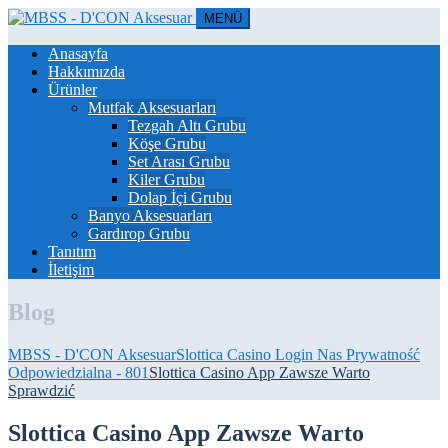
MENÜ
Anasayfa
Hakkımızda
Ürünler
Mutfak Aksesuarları
Tezgah Altı Grubu
Köşe Grubu
Set Arası Grubu
Kiler Grubu
Dolap İçi Grubu
Banyo Aksesuarları
Gardırop Grubu
Tanıtım
İletişim
Blog
MBSS - D'CON Aksesuar
Slottica Casino Login Nas Prywatność
Odpowiedzialna - 801
Slottica Casino App Zawsze Warto
Sprawdzić
Slottica Casino App Zawsze Warto