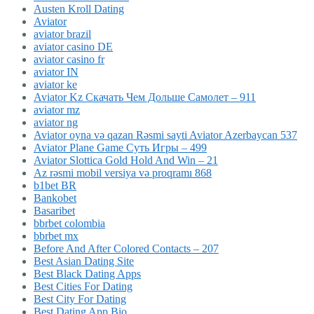
Austen Kroll Dating
Aviator
aviator brazil
aviator casino DE
aviator casino fr
aviator IN
aviator ke
Aviator Kz Скачать Чем Дольше Самолет – 911
aviator mz
aviator ng
Aviator oyna və qazan Rəsmi sayti Aviator Azerbaycan 537
Aviator Plane Game Суть Игры – 499
Aviator Slottica Gold Hold And Win – 21
Az rəsmi mobil versiya və proqramı 868
b1bet BR
Bankobet
Basaribet
bbrbet colombia
bbrbet mx
Before And After Colored Contacts – 207
Best Asian Dating Site
Best Black Dating Apps
Best Cities For Dating
Best City For Dating
Best Dating App Bio