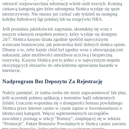
odrzucić rozpowszechnia informacji wśród osób trzecich. Kolejną
ciekawą kategorią gier które udostępnia Slottica wydaje się sport
nierzeczywisty. Nie musisz już czekać cały tydzień na następną
kolejkę futbolowej ligi polskiej lub na rozgrywki NBA.
Jeśli posiadasz jakiekolwiek zapytania, skontaktuj się wraz z
naszym własnym zespołem pomocy, który wydaje się dostępny
24/7. Slottica kasyno działa zgodnie spośród najwyższymi
wzorcami branżowymi, jak potwierdza ilość dobrych slottica opinie.
Dbamy o to, żeby każdy chód był zgodny wraz z obowiązującymi
nakazami, jakie możliwości umożliwia uczciwą i bezpieczną
rozrywkę. Kasyno Slottica jest to jedno z w najwyższym stopniu
ekscytujących obszarów do odwiedzenia uprawiania hazardu w
internecie.
Nadprogram Bez Depozytu Za Rejestrację
Należy pamiętać, że żadna osoba nie może zagwarantować fair play,
jeśli uczestnik pobiera aplikację z torrentów bądź odmiennych
źródeł. Graczom wspomina się o dostępności bonusu powitalnego
Slottica przez internet casino w czasie zapisu w kwestionariuszu o
identycznej kategorii. Więcej suplementarnych szczegółów
zawodnicy poznają w sekcji “Bonusy”, znajdującej się w sektora
“Promocje”. Pakiet Bonusów Powitalnych w Slotica casino zawiera
trzy typy bonusów, które omówimy w wyższym stopniu