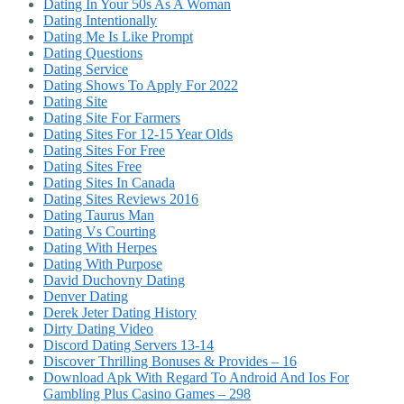
Dating In Your 50s As A Woman
Dating Intentionally
Dating Me Is Like Prompt
Dating Questions
Dating Service
Dating Shows To Apply For 2022
Dating Site
Dating Site For Farmers
Dating Sites For 12-15 Year Olds
Dating Sites For Free
Dating Sites Free
Dating Sites In Canada
Dating Sites Reviews 2016
Dating Taurus Man
Dating Vs Courting
Dating With Herpes
Dating With Purpose
David Duchovny Dating
Denver Dating
Derek Jeter Dating History
Dirty Dating Video
Discord Dating Servers 13-14
Discover Thrilling Bonuses & Provides – 16
Download Apk With Regard To Android And Ios For
Gambling Plus Casino Games – 298