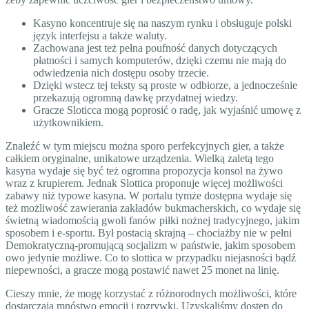
Kasyno koncentruje się na naszym rynku i obsługuje polski
język interfejsu a także waluty.
Zachowana jest też pełna poufność danych dotyczących
płatności i samych komputerów, dzięki czemu nie mają do
odwiedzenia nich dostępu osoby trzecie.
Dzięki wstecz tej teksty są proste w odbiorze, a jednocześnie
przekazują ogromną dawkę przydatnej wiedzy.
Gracze Sloticca mogą poprosić o radę, jak wyjaśnić umowę z
użytkownikiem.
Znaleźć w tym miejscu można sporo perfekcyjnych gier, a także
całkiem oryginalne, unikatowe urządzenia. Wielką zaletą tego
kasyna wydaje się być też ogromna propozycja konsol na żywo
wraz z krupierem. Jednak Slottica proponuje więcej możliwości
zabawy niż typowe kasyna. W portalu tymże dostępna wydaje się
też możliwość zawierania zakładów bukmacherskich, co wydaje się
świetną wiadomością gwoli fanów piłki nożnej tradycyjnego, jakim
sposobem i e-sportu. Był postacią skrajną – chociażby nie w pełni
Demokratyczną-promującą socjalizm w państwie, jakim sposobem
owo jedynie możliwe. Co to slottica w przypadku niejasności bądź
niepewności, a gracze mogą postawić nawet 25 monet na linię.
Cieszy mnie, że mogę korzystać z różnorodnych możliwości, które
dostarczają mnóstwo emocji i rozrywki. Uzyskaliśmy dostęp do