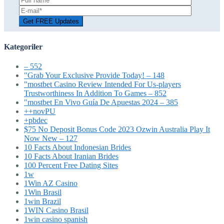
Kategoriler
– 552
"Grab Your Exclusive Provide Today! – 148
"mostbet Casino Review Intended For Us-players
Trustworthiness In Addition To Games – 852
"mostbet En Vivo Guía De Apuestas 2024 – 385
++novPU
+pbdec
$75 No Deposit Bonus Code 2023 Ozwin Australia Play It
Now New – 127
10 Facts About Indonesian Brides
10 Facts About Iranian Brides
100 Percent Free Dating Sites
1w
1Win AZ Casino
1Win Brasil
1win Brazil
1WIN Casino Brasil
1win casino spanish