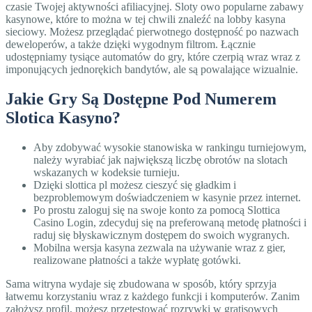
czasie Twojej aktywności afiliacyjnej. Sloty owo popularne zabawy
kasynowe, które to można w tej chwili znaleźć na lobby kasyna
sieciowy. Możesz przeglądać pierwotnego dostępność po nazwach
deweloperów, a także dzięki wygodnym filtrom. Łącznie
udostępniamy tysiące automatów do gry, które czerpią wraz wraz z
imponujących jednorękich bandytów, ale są powalające wizualnie.
Jakie Gry Są Dostępne Pod Numerem
Slotica Kasyno?
Aby zdobywać wysokie stanowiska w rankingu turniejowym,
należy wyrabiać jak największą liczbę obrotów na slotach
wskazanych w kodeksie turnieju.
Dzięki slottica pl możesz cieszyć się gładkim i
bezproblemowym doświadczeniem w kasynie przez internet.
Po prostu zaloguj się na swoje konto za pomocą Slottica
Casino Login, zdecyduj się na preferowaną metodę płatności i
raduj się błyskawicznym dostępem do swoich wygranych.
Mobilna wersja kasyna zezwala na używanie wraz z gier,
realizowane płatności a także wypłatę gotówki.
Sama witryna wydaje się zbudowana w sposób, który sprzyja
łatwemu korzystaniu wraz z każdego funkcji i komputerów. Zanim
założysz profil, możesz przetestować rozrywki w gratisowych