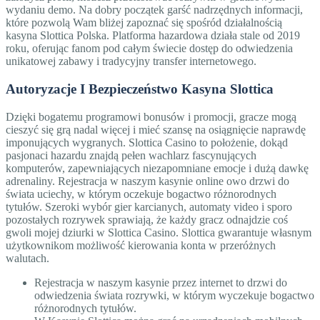
wydaniu demo. Na dobry początek garść nadrzędnych informacji,
które pozwolą Wam bliżej zapoznać się spośród działalnością
kasyna Slottica Polska. Platforma hazardowa działa stale od 2019
roku, oferując fanom pod całym świecie dostęp do odwiedzenia
unikatowej zabawy i tradycyjny transfer internetowego.
Autoryzacje I Bezpieczeństwo Kasyna Slottica
Dzięki bogatemu programowi bonusów i promocji, gracze mogą
cieszyć się grą nadal więcej i mieć szansę na osiągnięcie naprawdę
imponujących wygranych. Slottica Casino to położenie, dokąd
pasjonaci hazardu znajdą pełen wachlarz fascynujących
komputerów, zapewniających niezapomniane emocje i dużą dawkę
adrenaliny. Rejestracja w naszym kasynie online owo drzwi do
świata uciechy, w którym oczekuje bogactwo różnorodnych
tytułów. Szeroki wybór gier karcianych, automaty video i sporo
pozostałych rozrywek sprawiają, że każdy gracz odnajdzie coś
gwoli mojej dziurki w Slottica Casino. Slottica gwarantuje własnym
użytkownikom możliwość kierowania konta w przeróżnych
walutach.
Rejestracja w naszym kasynie przez internet to drzwi do
odwiedzenia świata rozrywki, w którym wyczekuje bogactwo
różnorodnych tytułów.