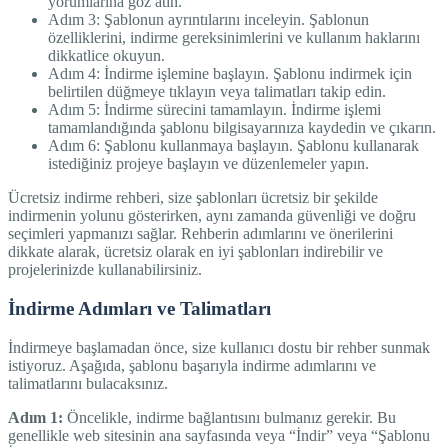
yorumlarına göz atın.
Adım 3: Şablonun ayrıntılarını inceleyin. Şablonun
özelliklerini, indirme gereksinimlerini ve kullanım haklarını
dikkatlice okuyun.
Adım 4: İndirme işlemine başlayın. Şablonu indirmek için
belirtilen düğmeye tıklayın veya talimatları takip edin.
Adım 5: İndirme sürecini tamamlayın. İndirme işlemi
tamamlandığında şablonu bilgisayarınıza kaydedin ve çıkarın.
Adım 6: Şablonu kullanmaya başlayın. Şablonu kullanarak
istediğiniz projeye başlayın ve düzenlemeler yapın.
Ücretsiz indirme rehberi, size şablonları ücretsiz bir şekilde
indirmenin yolunu gösterirken, aynı zamanda güvenliği ve doğru
seçimleri yapmanızı sağlar. Rehberin adımlarını ve önerilerini
dikkate alarak, ücretsiz olarak en iyi şablonları indirebilir ve
projelerinizde kullanabilirsiniz.
İndirme Adımları ve Talimatları
İndirmeye başlamadan önce, size kullanıcı dostu bir rehber sunmak
istiyoruz. Aşağıda, şablonu başarıyla indirme adımlarını ve
talimatlarını bulacaksınız.
Adım 1:
Öncelikle, indirme bağlantısını bulmanız gerekir. Bu
genellikle web sitesinin ana sayfasında veya “İndir” veya “Şablonu