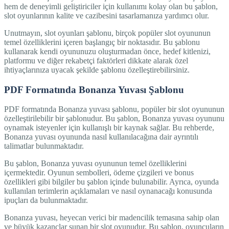
hem de deneyimli geliştiriciler için kullanımı kolay olan bu şablon,
slot oyunlarının kalite ve cazibesini tasarlamanıza yardımcı olur.
Unutmayın, slot oyunları şablonu, birçok popüler slot oyununun
temel özelliklerini içeren başlangıç bir noktasıdır. Bu şablonu
kullanarak kendi oyununuzu oluşturmadan önce, hedef kitlenizi,
platformu ve diğer rekabetçi faktörleri dikkate alarak özel
ihtiyaçlarınıza uyacak şekilde şablonu özelleştirebilirsiniz.
PDF Formatında Bonanza Yuvası Şablonu
PDF formatında Bonanza yuvası şablonu, popüler bir slot oyununun
özelleştirilebilir bir şablonudur. Bu şablon, Bonanza yuvası oyununu
oynamak isteyenler için kullanışlı bir kaynak sağlar. Bu rehberde,
Bonanza yuvası oyununda nasıl kullanılacağına dair ayrıntılı
talimatlar bulunmaktadır.
Bu şablon, Bonanza yuvası oyununun temel özelliklerini
içermektedir. Oyunun sembolleri, ödeme çizgileri ve bonus
özellikleri gibi bilgiler bu şablon içinde bulunabilir. Ayrıca, oyunda
kullanılan terimlerin açıklamaları ve nasıl oynanacağı konusunda
ipuçları da bulunmaktadır.
Bonanza yuvası, heyecan verici bir madencilik temasına sahip olan
ve büyük kazançlar sunan bir slot oyunudur. Bu şablon, oyuncuların