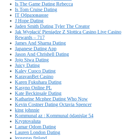
Is The Game Dating Rebecca
Is Tom Cruise Dating
IT Образование
J Hope Dating
Jaden Smith Dating Tyler The Creator
Jak Wypłacić Pieniądze Z Slottica Casino Live Casino
Rewards – 717
James And Sharna Dating
Japanese Dating App
Jason And Chrishell Dating
Jojo Siwa Dating
Juicy Dating
Kaley Cuoco Dating
KaravanBet Casino
Karen Fukuhara Dating
Kasyno Online PL
Kate Beckinsale Dating
Katharine Mcphee Dating Who Now
Kevin Costner Dating Octavia Spencer
king johnnie
Kommunal az : Kommunal ödənişlər 54
Kryptovaluta
Lamar Odom Dating
Lauren London Dating
leovegas finland