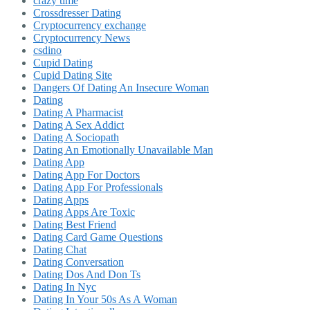
crazy time
Crossdresser Dating
Cryptocurrency exchange
Cryptocurrency News
csdino
Cupid Dating
Cupid Dating Site
Dangers Of Dating An Insecure Woman
Dating
Dating A Pharmacist
Dating A Sex Addict
Dating A Sociopath
Dating An Emotionally Unavailable Man
Dating App
Dating App For Doctors
Dating App For Professionals
Dating Apps
Dating Apps Are Toxic
Dating Best Friend
Dating Card Game Questions
Dating Chat
Dating Conversation
Dating Dos And Don Ts
Dating In Nyc
Dating In Your 50s As A Woman