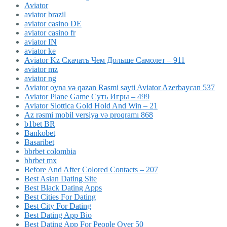
Aviator
aviator brazil
aviator casino DE
aviator casino fr
aviator IN
aviator ke
Aviator Kz Скачать Чем Дольше Самолет – 911
aviator mz
aviator ng
Aviator oyna və qazan Rəsmi sayti Aviator Azerbaycan 537
Aviator Plane Game Суть Игры – 499
Aviator Slottica Gold Hold And Win – 21
Az rəsmi mobil versiya və proqramı 868
b1bet BR
Bankobet
Basaribet
bbrbet colombia
bbrbet mx
Before And After Colored Contacts – 207
Best Asian Dating Site
Best Black Dating Apps
Best Cities For Dating
Best City For Dating
Best Dating App Bio
Best Dating App For People Over 50