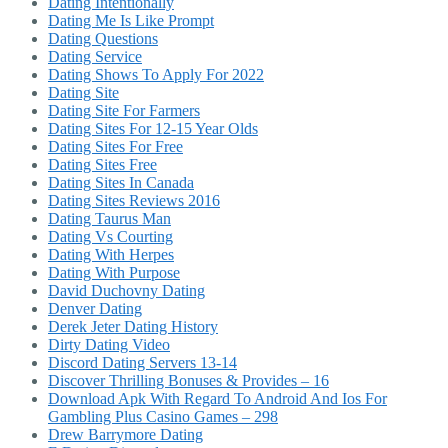
Dating Intentionally
Dating Me Is Like Prompt
Dating Questions
Dating Service
Dating Shows To Apply For 2022
Dating Site
Dating Site For Farmers
Dating Sites For 12-15 Year Olds
Dating Sites For Free
Dating Sites Free
Dating Sites In Canada
Dating Sites Reviews 2016
Dating Taurus Man
Dating Vs Courting
Dating With Herpes
Dating With Purpose
David Duchovny Dating
Denver Dating
Derek Jeter Dating History
Dirty Dating Video
Discord Dating Servers 13-14
Discover Thrilling Bonuses & Provides – 16
Download Apk With Regard To Android And Ios For
Gambling Plus Casino Games – 298
Drew Barrymore Dating