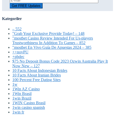
Kategoriler
– 552
"Grab Your Exclusive Provide Today! – 148
"mostbet Casino Review Intended For Us-players
Trustworthiness In Addition To Games – 852
"mostbet En Vivo Guía De Apuestas 2024 – 385
++novPU
+pbdec
$75 No Deposit Bonus Code 2023 Ozwin Australia Play It
Now New – 127
10 Facts About Indonesian Brides
10 Facts About Iranian Brides
100 Percent Free Dating Sites
1w
1Win AZ Casino
1Win Brasil
1win Brazil
1WIN Casino Brasil
1win casino spanish
1win fr