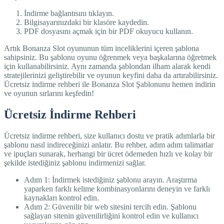
İndirme bağlantısını tıklayın.
Bilgisayarınızdaki bir klasöre kaydedin.
PDF dosyasını açmak için bir PDF okuyucu kullanın.
Artık Bonanza Slot oyununun tüm inceliklerini içeren şablona
sahipsiniz. Bu şablonu oyunu öğrenmek veya başkalarına öğretmek
için kullanabilirsiniz. Aynı zamanda şablondan ilham alarak kendi
stratejilerinizi geliştirebilir ve oyunun keyfini daha da artırabilirsiniz.
Ücretsiz indirme rehberi ile Bonanza Slot Şablonunu hemen indirin
ve oyunun sırlarını keşfedin!
Ücretsiz İndirme Rehberi
Ücretsiz indirme rehberi, size kullanıcı dostu ve pratik adımlarla bir
şablonu nasıl indireceğinizi anlatır. Bu rehber, adım adım talimatlar
ve ipuçları sunarak, herhangi bir ücret ödemeden hızlı ve kolay bir
şekilde istediğiniz şablonu indirmenizi sağlar.
Adım 1: İndirmek istediğiniz şablonu arayın. Araştırma
yaparken farklı kelime kombinasyonlarını deneyin ve farklı
kaynakları kontrol edin.
Adım 2: Güvenilir bir web sitesini tercih edin. Şablonu
sağlayan sitenin güvenilirliğini kontrol edin ve kullanıcı