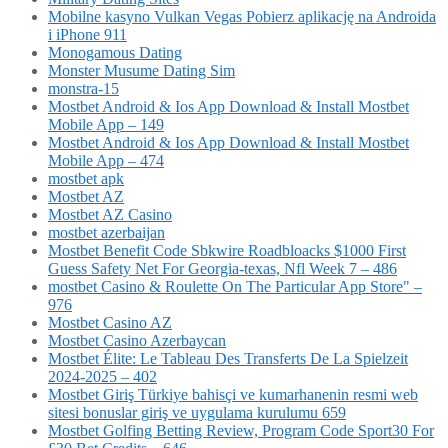
Mobilne kasyno Vulkan Vegas Pobierz aplikację na Androida
i iPhone 911
Monogamous Dating
Monster Musume Dating Sim
monstra-15
Mostbet Android & Ios App Download & Install Mostbet
Mobile App – 149
Mostbet Android & Ios App Download & Install Mostbet
Mobile App – 474
mostbet apk
Mostbet AZ
Mostbet AZ Casino
mostbet azerbaijan
Mostbet Benefit Code Sbkwire Roadbloacks $1000 First
Guess Safety Net For Georgia-texas, Nfl Week 7 – 486
‎mostbet Casino & Roulette On The Particular App Store" –
976
Mostbet Casino AZ
Mostbet Casino Azerbaycan
Mostbet Élite: Le Tableau Des Transferts De La Spielzeit
2024-2025 – 402
Mostbet Giriş Türkiye bahisçi ve kumarhanenin resmi web
sitesi bonuslar giriş ve uygulama kurulumu 659
Mostbet Golfing Betting Review, Program Code Sport30 For