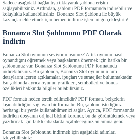
Sadece aşağıdaki bağlantıya tıklayarak şablona erişim
sağlayabilirsiniz. Ardından, şablonu PDF formatında indirebilir ve
kolaylıkla kullanabilirsiniz. Bonanza Slot Şablonu ile büyük
kazançlar elde etmek için hemen indirme işlemini gerçekleştirin!
Bonanza Slot Şablonunu PDF Olarak
İndirin
Bonanza Slot oyununu seviyor musunuz? Artık oyunun nasıl
oynandığını öğretmek veya başkalarına önermek için harika bir
şablonunuz var. Bonanza Slot Şablonunu PDF formatında
indirebilirsiniz. Bu şablonda, Bonanza Slot oyununun tüm
detaylarını içeren açıklamalar, ipuçları ve stratejiler bulunmaktadır.
Bu şablonda ayrıca oyunun grafikleri, sembolleri ve bonus
özellikleri hakkında bilgiler bulabilirsiniz.
PDF formatı neden tercih edilmelidir? PDF formatı, belgelerin
taşınabilirliğini sağlayan bir formattır. Bu, şablonu istediğiniz
herhangi bir yerde kullanabilmenizi sağlar. Ayrıca, PDF formatında
indirilen dosyanın orijinal biçimi korunur, bu da görüntülemek veya
yazdırmak için farklı cihazlarda açabileceğiniz anlamına gelir.
Bonanza Slot Şablonunu indirmek için aşağıdaki adımları
izleyebilirsiniz: