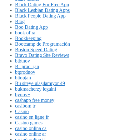
Black Dating For Free App
Black Lesbian Dating Apps
Black People Dating App
Blog
Boo Dating App
book of ra
Bookkeeping
Bootcamp de Programación
Boston Speed Dating
Bravo Dating Site Reviews
btbtnov
BTprod_jan
btprodnov
bttopjan
Bu siteye ulaşılamıyor 49
bukmacherzy legalni
bynov+
cashapp free money
casibom tr
Casino
casino en ligne fr
Casino games
casino onlina ca
casino online ar
casinò online it