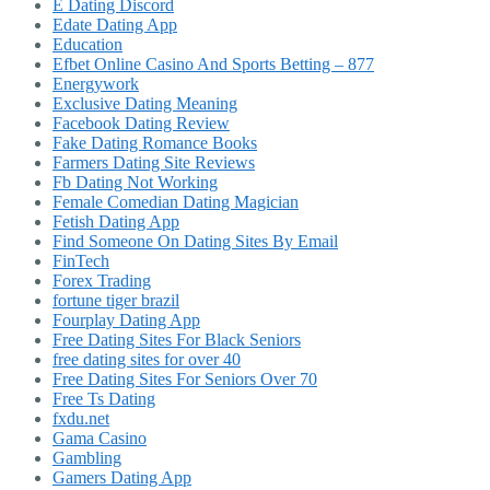
E Dating Discord
Edate Dating App
Education
Efbet Online Casino And Sports Betting – 877
Energywork
Exclusive Dating Meaning
Facebook Dating Review
Fake Dating Romance Books
Farmers Dating Site Reviews
Fb Dating Not Working
Female Comedian Dating Magician
Fetish Dating App
Find Someone On Dating Sites By Email
FinTech
Forex Trading
fortune tiger brazil
Fourplay Dating App
Free Dating Sites For Black Seniors
free dating sites for over 40
Free Dating Sites For Seniors Over 70
Free Ts Dating
fxdu.net
Gama Casino
Gambling
Gamers Dating App