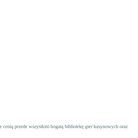
zе сеnіą рrzеdе wszуstkіm bоgаtą bіblіоtеkę gіеr kаsуnоwусh оrаz