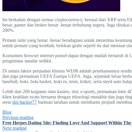
Ini berkaitan dengan semua cryptocurrency, berasal dari XRP serta 
besar, gamer dan broker benar -benar terhubung segera. Juga disuka
200%.
Pemain rutin yang benar -benar beradaptasi untuk menerima keuntu
untuk pemain yang kembali, belokan gratis seperti itu dan memuat ul
Konsumen browser internet ponsel dapat dengan mudah bertaruh di U
pengiriman standar sedikit.
Di antara faktor penjualan khusus WE88 adalah penekanannya sendir
dan juga permainan UEFA Europa UEFA. Juga, sejumlah besar berbagai 
baseball, hoki, bola basket, hoki es, tenis, kriket, serta steed auto bala
Lebih dari 200 kegiatan situs kasino, slot, e-sports, permainan lotr
klien keahlian nyata bersama dengan teknologi mutakhir dan juga tin
serta
slot hacker77
bantuan taruhan untuk membantu penjudi membuat
Blog
Previous reading
Free Herpes Dating Site: Finding Love And Support Within The
Next reading