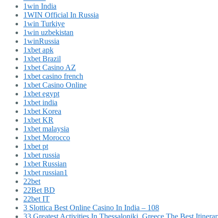
1win India
1WIN Official In Russia
1win Turkiye
1win uzbekistan
1winRussia
1xbet apk
1xbet Brazil
1xbet Casino AZ
1xbet casino french
1xbet Casino Online
1xbet egypt
1xbet india
1xbet Korea
1xbet KR
1xbet malaysia
1xbet Morocco
1xbet pt
1xbet russia
1xbet Russian
1xbet russian1
22bet
22Bet BD
22bet IT
3 Slottica Best Online Casino In India – 108
33 Greatest Activities In Thessaloniki, Greece The Best Itinera