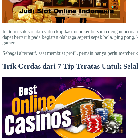
Ini termasuk slot dan video klip kasino poker bersama dengan perm
dapat bertaruh pada kegiatan olahraga seperti sepak bola, ping pong,
gamer.
Sebagai alternatif, saat membuat profil, pemain hanya perlu member
Trik Cerdas dari 7 Tip Teratas Untuk Sel