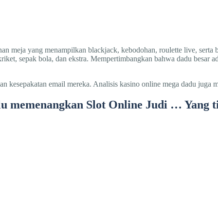
ainan meja yang menampilkan blackjack, kebodohan, roulette live, ser
 kriket, sepak bola, dan ekstra. Mempertimbangkan bahwa dadu besar ada
ikan kesepakatan email mereka. Analisis kasino online mega dadu jug
alu memenangkan Slot Online Judi … Yang t