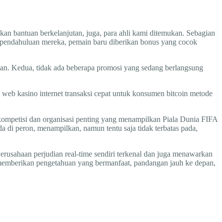
an bantuan berkelanjutan, juga, para ahli kami ditemukan. Sebagian
it pendahuluan mereka, pemain baru diberikan bonus yang cocok
n. Kedua, tidak ada beberapa promosi yang sedang berlangsung
eb kasino internet transaksi cepat untuk konsumen bitcoin metode
kompetisi dan organisasi penting yang menampilkan Piala Dunia FIFA
 di peron, menampilkan, namun tentu saja tidak terbatas pada,
 Perusahaan perjudian real-time sendiri terkenal dan juga menawarkan
ni memberikan pengetahuan yang bermanfaat, pandangan jauh ke depan,