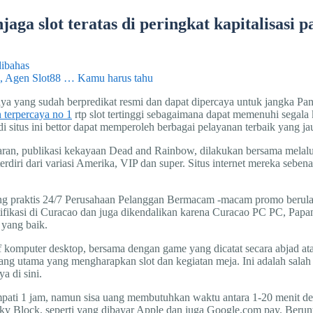
aga slot teratas di peringkat kapitalisasi 
dibahas
ik, Agen Slot88 … Kamu harus tahu
aya yang sudah berpredikat resmi dan dapat dipercaya untuk jangka Panj
an terpercaya no 1
rtp slot tertinggi sebagaimana dapat memenuhi segala 
di situs ini bettor dapat memperoleh berbagai pelayanan terbaik yang 
-besaran, publikasi kekayaan Dead and Rainbow, dilakukan bersama melal
erdiri dari variasi Amerika, VIP dan super. Situs internet mereka sebe
ang praktis 24/7 Perusahaan Pelanggan Bermacam -macam promo berulan
tifikasi di Curacao dan juga dikendalikan karena Curacao PC PC, Papan
 yang baik.
natif komputer desktop, bersama dengan game yang dicatat secara abjad
g utama yang mengharapkan slot dan kegiatan meja. Ini adalah salah s
 di sini.
empati 1 jam, namun sisa uang membutuhkan waktu antara 1-20 menit
cky Block, seperti yang dibayar Apple dan juga Google.com pay. Berunt