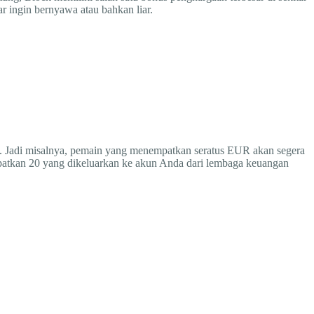
r ingin bernyawa atau bahkan liar.
R. Jadi misalnya, pemain yang menempatkan seratus EUR akan segera
patkan 20 yang dikeluarkan ke akun Anda dari lembaga keuangan