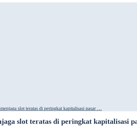
menjaga slot teratas di peringkat kapitalisasi pasar …
aga slot teratas di peringkat kapitalisasi 