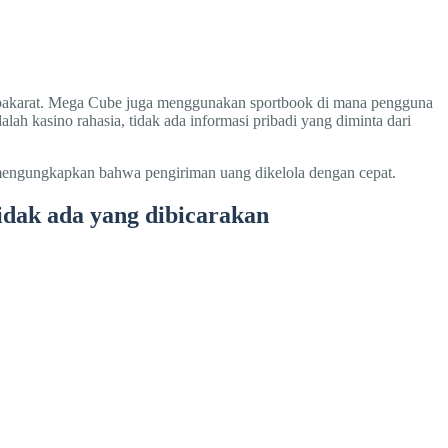
ta bakarat. Mega Cube juga menggunakan sportbook di mana pengguna
lah kasino rahasia, tidak ada informasi pribadi yang diminta dari
a mengungkapkan bahwa pengiriman uang dikelola dengan cepat.
idak ada yang dibicarakan