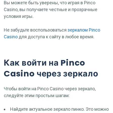
Вы можете быть уверены, что играя в Pinco
Casino, вы получаете честные и прозрачные
условия игры.
Не забудьте воспользоваться
зеркалом Pinco
Casino
для доступа к сайту в любое время.
Как войти на Pinco
Casino через зеркало
Чтобы войти на Pinco Casino через зеркало,
следуйте этим простым шагам:
Найдите актуальное зеркало пинко. Это можно