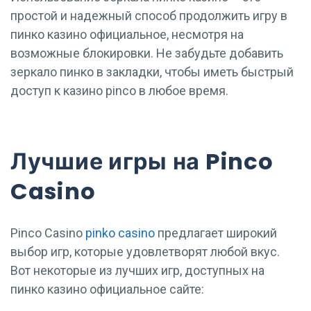
простой и надежный способ продолжить игру в
пинко казино официальное, несмотря на
возможные блокировки. Не забудьте добавить
зеркало пинко в закладки, чтобы иметь быстрый
доступ к казино pinco в любое время.
Лучшие игры на Pinco
Casino
Pinco Casino
pinko casino
предлагает широкий
выбор игр, которые удовлетворят любой вкус.
Вот некоторые из лучших игр, доступных на
пинко казино официальное сайте: