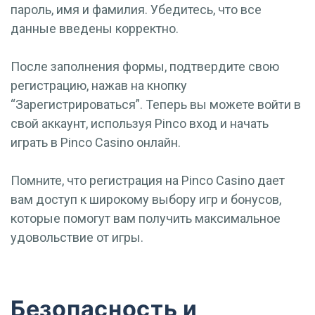
пароль, имя и фамилия. Убедитесь, что все
данные введены корректно.
После заполнения формы, подтвердите свою
регистрацию, нажав на кнопку
“Зарегистрироваться”. Теперь вы можете войти в
свой аккаунт, используя Pinco вход и начать
играть в Pinco Casino онлайн.
Помните, что регистрация на Pinco Casino дает
вам доступ к широкому выбору игр и бонусов,
которые помогут вам получить максимальное
удовольствие от игры.
Безопасность и