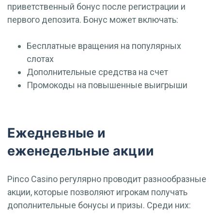
приветственный бонус после регистрации и
первого депозита. Бонус может включать:
Бесплатные вращения на популярных
слотах
Дополнительные средства на счет
Промокоды на повышенные выигрыши
Ежедневные и
еженедельные акции
Pinco Casino регулярно проводит разнообразные
акции, которые позволяют игрокам получать
дополнительные бонусы и призы. Среди них: