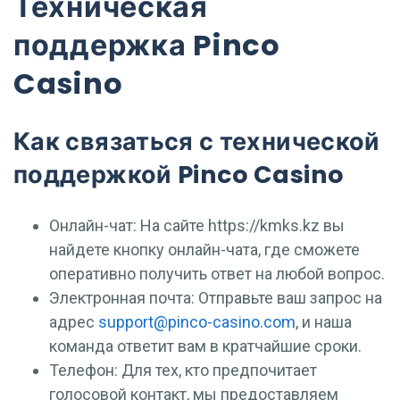
Техническая
поддержка Pinco
Casino
Как связаться с технической
поддержкой Pinco Casino
Онлайн-чат: На сайте https://kmks.kz вы
найдете кнопку онлайн-чата, где сможете
оперативно получить ответ на любой вопрос.
Электронная почта: Отправьте ваш запрос на
адрес
support@pinco-casino.com
, и наша
команда ответит вам в кратчайшие сроки.
Телефон: Для тех, кто предпочитает
голосовой контакт, мы предоставляем