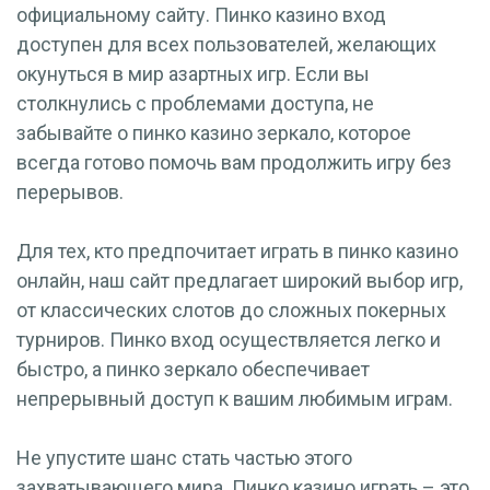
официальному сайту. Пинко казино вход
доступен для всех пользователей, желающих
окунуться в мир азартных игр. Если вы
столкнулись с проблемами доступа, не
забывайте о пинко казино зеркало, которое
всегда готово помочь вам продолжить игру без
перерывов.
Для тех, кто предпочитает играть в пинко казино
онлайн, наш сайт предлагает широкий выбор игр,
от классических слотов до сложных покерных
турниров. Пинко вход осуществляется легко и
быстро, а пинко зеркало обеспечивает
непрерывный доступ к вашим любимым играм.
Не упустите шанс стать частью этого
захватывающего мира. Пинко казино играть – это