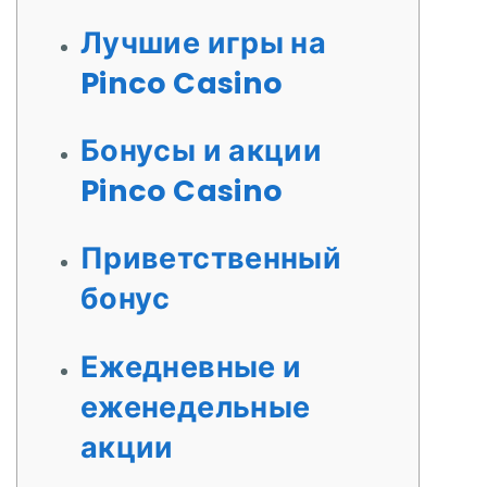
Лучшие игры на
Pinco Casino
Бонусы и акции
Pinco Casino
Приветственный
бонус
Ежедневные и
еженедельные
акции