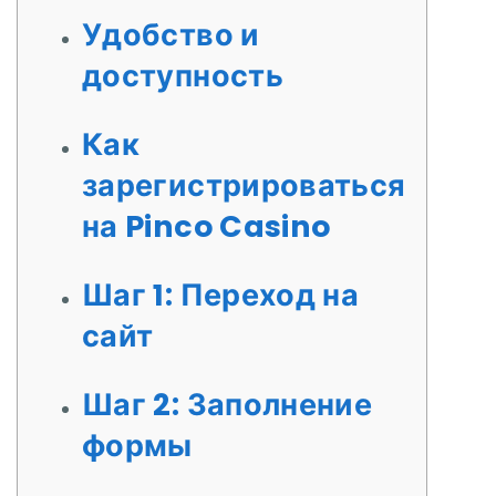
Удобство и
доступность
Как
зарегистрироваться
на Pinco Casino
Шаг 1: Переход на
сайт
Шаг 2: Заполнение
формы