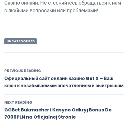
Casino онлайн. Не стесняйтесь обращаться к нам
с любыми вопросами или проблемами!
UNCATEGORIZED
PREVIOUS READING
Официальный сайт онлайн казино Get X – Ваш
ключ к незабываемым впечатлениям и выигрышам
NEXT READING
GGBet Bukmacher i Kasyno Odkryj Bonus Do
7000PLN na Oficjalnej Stronie