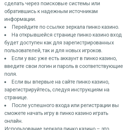
сделать через поисковые системы или
обратившись к надежным источникам
информации.
Перейдите по ссылке зеркала пинко казино.
На открывшейся странице пинко казино вход
будет доступен как для зарегистрированных
пользователей, так и для новых игроков.
Если у вас уже есть аккаунт в пинко казино,
введите свои логин и пароль в соответствующие
поля.
Если вы впервые на сайте пинко казино,
зарегистрируйтесь, следуя инструкциям на
странице.
После успешного входа или регистрации вы
сможете начать игру в пинко казино играть
онлайн.
Использование зеркала пинко казино – это