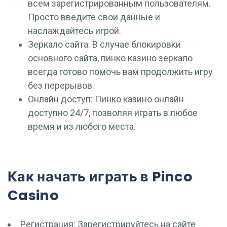
всем зарегистрированным пользователям.
Просто введите свои данные и
наслаждайтесь игрой.
Зеркало сайта: В случае блокировки
основного сайта, пинко казино зеркало
всегда готово помочь вам продолжить игру
без перерывов.
Онлайн доступ: Пинко казино онлайн
доступно 24/7, позволяя играть в любое
время и из любого места.
Как начать играть в Pinco
Casino
Регистрация: Зарегистрируйтесь на сайте