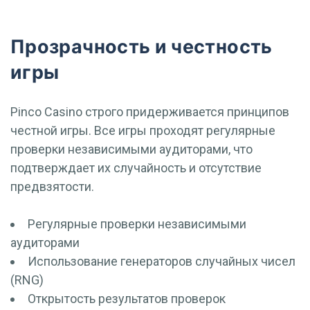
Прозрачность и честность
игры
Pinco Casino строго придерживается принципов
честной игры. Все игры проходят регулярные
проверки независимыми аудиторами, что
подтверждает их случайность и отсутствие
предвзятости.
Регулярные проверки независимыми
аудиторами
Использование генераторов случайных чисел
(RNG)
Открытость результатов проверок