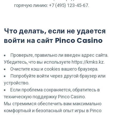
горячую линию: +7 (495) 123-45-67.
Что делать, если не удается
войти на сайт Pinco Casino
Проверьте, правильно ли введен адрес сайта.
Убедитесь, что вы используете https://kmks.kz.
Очистите кэш и cookies вашего браузера.
Попробуйте войти через другой браузер или
устройство.
Если проблема сохраняется, обратитесь в
техническую поддержку Pinco Casino.
Мы стремимся обеспечить вам максимально
комфортный и безопасный опыт игры в Pinco