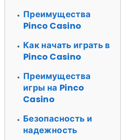
Преимущества
Pinco Casino
Как начать играть в
Pinco Casino
Преимущества
игры на Pinco
Casino
Безопасность и
надежность