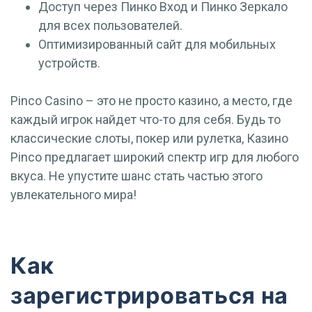
Доступ через Пинко Вход и Пинко Зеркало
для всех пользователей.
Оптимизированный сайт для мобильных
устройств.
Pinco Casino – это не просто казино, а место, где
каждый игрок найдет что-то для себя. Будь то
классические слоты, покер или рулетка, Казино
Pinco предлагает широкий спектр игр для любого
вкуса. Не упустите шанс стать частью этого
увлекательного мира!
Как
зарегистрироваться на