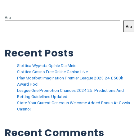
Ara
Ara
Recent Posts
Slottica Wypłata Opinie Dla Mnie
Slottica Casino Free Online Casino Live
Play Mostbet Imagination Premier League 2023 24 £500k
Award Pool
League One Promotion Chances 2024 25: Predictions And
Betting Guidelines Updated
State Your Current Generous Welcome Added Bonus At Ozwin
Casino!
Recent Comments