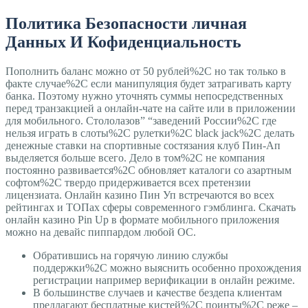
Политика Безопасности личная
Данных И Кофиденциальность
Пополнить баланс можно от 50 рублей%2C но так только в
факте случае%2C если манипуляция будет затрагивать карту
банка. Поэтому нужно уточнять суммы непосредственных
перед транзакцией а онлайн-чате на сайте или в приложении
для мобильного. Стололазов” “заведений России%2C где
нельзя играть в слоты%2C рулетки%2C black jack%2C делать
денежные ставки на спортивные состязания клуб Пин-Ап
выделяется больше всего. Дело в том%2C не компания
постоянно развивается%2C обновляет каталоги со азартным
софтом%2C твердо придерживается всех претензии
лицензиата. Онлайн казино Пин Уп встречаются во всех
рейтингах и ТОПах сферы современного гэмблинга. Скачать
онлайн казино Pin Up в формате мобильного приложения
можно на девайс пиппардом любой ОС.
Обратившись на горячую линию службы
поддержки%2C можно выяснить особенно прохождения
регистрации например верификации в онлайн режиме.
В большинстве случаев и качестве бездепа клиентам
предлагают бесплатные кистей%2C поинты%2C реже –