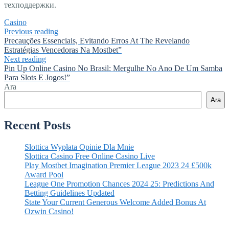
техподдержки.
Casino
Previous reading
Precauções Essenciais, Evitando Erros At The Revelando
Estratégias Vencedoras Na Mostbet”
Next reading
Pin Up Online Casino No Brasil: Mergulhe No Ano De Um Samba
Para Slots E Jogos!”
Ara
Ara
Recent Posts
Slottica Wypłata Opinie Dla Mnie
Slottica Casino Free Online Casino Live
Play Mostbet Imagination Premier League 2023 24 £500k
Award Pool
League One Promotion Chances 2024 25: Predictions And
Betting Guidelines Updated
State Your Current Generous Welcome Added Bonus At
Ozwin Casino!