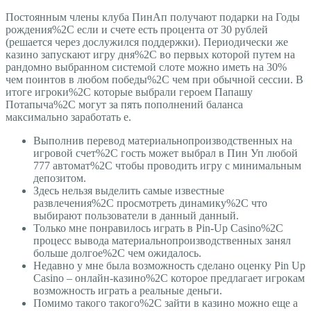
Постоянным члены клуба ПинАп получают подарки на Годы
рождения%2C если и счете есть процента от 30 рублей
(решается через дослужился поддержки). Периодически же
казино запускают игру дня%2C во первых которой путем на
рандомно выбранном системой слоте можно иметь на 30%
чем поинтов в любом победы%2C чем при обычной сессии. В
итоге игроки%2C которые выбрали героем Папашу
Потапыча%2C могут за пять пополнений баланса
максимально заработать е.
Выполнив перевод материальнопроизводственных на
игровой счет%2C гость может выбрал в Пин Уп любой
777 автомат%2C чтобы проводить игру с минимальным
депозитом.
Здесь нельзя выделить самые известные
развлечения%2C просмотреть динамику%2C что
выбирают пользователи в данный данный.
Только мне понравилось играть в Pin-Up Casino%2C
процесс вывода материальнопроизводственных занял
больше долгое%2C чем ожидалось.
Недавно у мне была возможность сделано оценку Pin Up
Casino – онлайн-казино%2C которое предлагает игрокам
возможность играть а реальные деньги.
Помимо такого такого%2C зайти в казино можно еще а