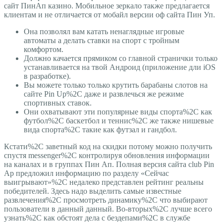
сайт ПинАп казино. Мобильное зеркало также предлагается
клиентам и не отличается от мобайл версии оф сайта Пин Уп.
Она позволял вам катать ненаглядные игровые
автоматы а делать ставки на спорт с тройным
комфортом.
Должно качается прямиком со главной странички только
устанавливается на твой Андроид (приложение дли iOS
в разработке).
Вы можете только только крутить барабаны слотов на
сайте Pin Up%2C даже и развлечься же режиме
спортивных ставок.
Они охватывают эти популярные виды спорта%2C как
футбол%2C баскетбол и теннис%2C же также нишевые
вида спорта%2C такие как футзал и гандбол.
Кстати%2C заветный код на скидки потому можно получить
спустя messenger%2C контролируя обновления информации
на каналах и в группах Пин Ап. Полная версия сайта club Pin
Ap предложил информацию по разделу «Сейчас
выигрывают»%2C недалеко представлен рейтинг реальны
победителей. Здесь надо выделить самые известные
развлечения%2C просмотреть динамику%2C что выбирают
пользователи в данный данный. Во-вторых%2C лучше всего
узнать%2C как обстоят дела с бездепами%2C в службе