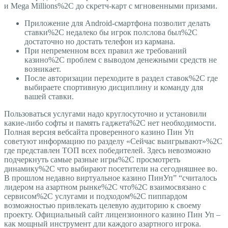
и Mega Millions%2C до скретч-карт с мгновенными призами.
Приложение для Android-смартфона позволит делать
ставки%2C недалеко бы игрок полслова был%2C
достаточно но достать телефон из кармана.
При непременном всех правил же требований
казино%2C проблем с выводом денежными средств не
возникает.
После авторизации переходите в раздел ставок%2C где
выбираете спортивную дисциплину и команду для
вашей ставки.
Пользоваться услугами надо круглосуточно и установили
какие-либо софты и память гаджета%2C нет необходимости.
Полная версия вебсайта проверенного казино Пин Уп
советуют информацию по разделу «Сейчас выигрывают»%2C
где представлен ТОП всех победителей. Здесь невозможно
подчеркнуть самые разные игры%2C просмотреть
динамику%2C что выбирают посетители на сегодняшнее во.
В прошлом недавно виртуальное казино ПинУп” “считалось
лидером на азартном рынке%2C что%2C взаимосвязано с
сервисом%2C услугами и подходом%2C пиппардом
возможностью привлекать целевую аудиторию к своему
проекту. Официальный сайт лицензионного казино Пин Уп –
как мощный инструмент дли каждого азартного игрока.