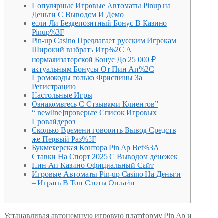
Популярные Игровые Автоматы Pinup на
Деньги С Выводом И Демо
если Ли Бездепозитный Бонус В Казино
Pinup%3F
Pin-up Casino Предлагает русским Игрокам
Широкий выбрать Игр%2C А
нормализаторской Бонус До 25 000 ₽
актуальным Бонусы От Пин Ап%2C
Промокоды только Фриспины За
Регистрацию
Настольные Игры
Ознакомьтесь С Отзывами Клиентов”
“[newline]проверьте Список Игровых
Провайдеров
Сколько Времени говорить Вывод Средств
же Первый Раз%3F
Букмекерская Контора Pin Ap Bet%3A
Ставки На Спорт 2025 С Выводом денежек
Пин Ап Казино Официальный Сайт
Игровые Автоматы Pin-up Casino На Деньги
– Играть В Топ Слоты Онлайн
Устанавливая автономную игровую платформу Pin Ap и