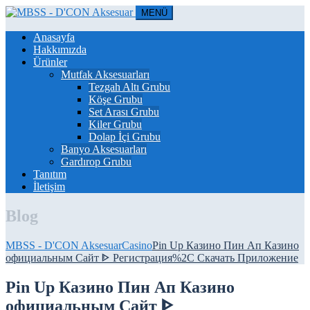
MENÜ
Anasayfa
Hakkımızda
Ürünler
Mutfak Aksesuarları
Tezgah Altı Grubu
Köşe Grubu
Set Arası Grubu
Kiler Grubu
Dolap İçi Grubu
Banyo Aksesuarları
Gardırop Grubu
Tanıtım
İletişim
Blog
MBSS - D'CON Aksesuar
Casino
Pin Up Казино Пин Ап Казино
официальным Сайт ᐈ Регистрация%2C Скачать Приложение
Pin Up Казино Пин Ап Казино
официальным Сайт ᐈ