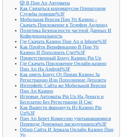
🎲 В Пин Ап Автоматы
Как Связаться киромарусом Оператором
Службы помощи%3F
Мобильная Версия Пин Уп Казино –
Скачать Приложение в Телефон Андроид
Политика Безопасности частной Данных И
Кофиденциальность
Где Скачать Казино Пин Ап и Iphone%3F
Как Пройти Верификацию В Пин Уп
Казино И Пополнить Счет%3F
Приветственный Бонус Казино Pin Up
Где Скачать Приложение Онлайн-казино
Пин Ап На Android%3F
Как иметь Бонус От Пинап Казино За
Регистрацию Или Пополнение Депозита
Интерфейс Сайта же Мобильной Версии
Пин Ап Казино
Игровые Автоматы Pin Up На Деньги и
Бесплатно Без Регистрации И Смс
Как Вывести фарцануть Из Казино Pin
Up%3F
Пин Ап Берет Комиссию учитывавшимися
Переводе Денежных расходующихся%3F
Обзор Сайта И Зеркала Онлайн Казино Пин
Уп