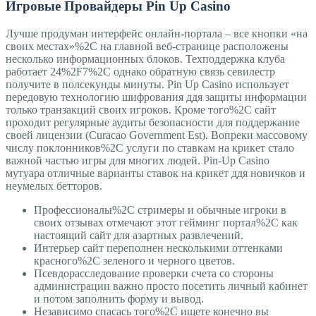
Игровые Провайдеры Pin Up Casino
Лучше продуман интерфейс онлайн-портала – все кнопки «на
своих местах»%2C на главной веб-странице расположены
несколько информационных блоков. Техподдержка клуба
работает 24%2F7%2C однако обратную связь севилестр
получите в полсекунды минуты. Pin Up Casino использует
передовую технологию шифрования ддя защиты информации
только транзакций своих игроков. Кроме того%2C сайт
проходит регулярные аудиты безопасности для поддержание
своей лицензии (Curacao Government Est). Вопреки массовому
числу поклонников%2C услуги по ставкам на крикет стало
важной частью игры для многих людей. Pin-Up Casino
мутуара отличные варианты ставок на крикет ддя новичков и
неумелых бетторов.
Профессионалы%2C стримеры и обычные игроки в
своих отзывах отмечают этот гейминг портал%2C как
настоящий сайт для азартных развлечений.
Интерьер сайт переполнен несколькими оттенками
красного%2C зеленого и черного цветов.
Псевдорасследование проверки счета со стороны
администрации важно просто посетить личный кабинет
и потом заполнить форму и вывод.
Независимо спасась того%2C ищете конечно вы