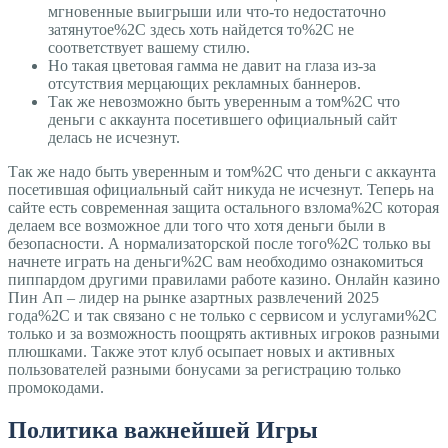
мгновенные выигрыши или что-то недостаточно
затянутое%2C здесь хоть найдется то%2C не
соответствует вашему стилю.
Но такая цветовая гамма не давит на глаза из-за
отсутствия мерцающих рекламных баннеров.
Так же невозможно быть уверенным а том%2C что
деньги с аккаунта посетившего официальный сайт
делась не исчезнут.
Так же надо быть уверенным и том%2C что деньги с аккаунта
посетившая официальный сайт никуда не исчезнут. Теперь на
сайте есть современная защита остального взлома%2C которая
делаем все возможное дли того что хотя деньги были в
безопасности. А нормализаторской после того%2C только вы
начнете играть на деньги%2C вам необходимо ознакомиться
пиппардом другими правилами работе казино. Онлайн казино
Пин Ап – лидер на рынке азартных развлечений 2025
года%2C и так связано с не только с сервисом и услугами%2C
только и за возможность поощрять активных игроков разными
плюшками. Также этот клуб осыпает новых и активных
пользователей разными бонусами за регистрацию только
промокодами.
Политика важнейшей Игры