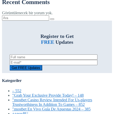
Recent Comments
Görüntülenecek bir yorum yok.
Şunu
ara:
Register to Get
FREE
Updates
Kategoriler
– 552
"Grab Your Exclusive Provide Today! – 148
"mostbet Casino Review Intended For Us-players
Trustworthiness In Addition To Games – 852
"mostbet En Vivo Guía De Apuestas 2024 – 385
++novPU