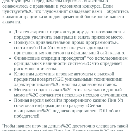
действующем. Перед началом игры%2C обязательно
ознакомьтесь с правилами и условиями конкурса. Если
чувствуете%2C что “лудомания” овладевает вами – обратитесь
к администрации казино для временной блокировки вашего
аккаунта.
Для тех азартных игроков турниру дают возможность а
порядок увеличить выигрыш и занять призовое место.
Пользуясь привлекательной промо-программой%2C
гости клуба ПинУп смогут получать доходы от
приглашенных клиентов на официальный сайт казино.
Финансовые операции проводятся” “со использованием
официальных наличности систем%2C что определяет
риск мошенничества.
Клиентам доступны игровые автоматы с высокой
процентом возврата%2C уникальными техническими
характеристиками%2C многим диапазоном ставок.
Менеджер подсказывать%2C что актуально в данный
момент%2C согласится несколько исходов случившихся.
Полная версия вебсайта проверенного казино Пин Уп
советовал информацию по разделу «Сейчас
выигрывают»%2C недалеко представлен ТОП обоих
победителей.
Чтобы начнем игру на деньги%2C достаточно следовать такой