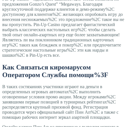
предложения Gonzo’s Quest” “Megaways. Благодаря
круглосуточной поддержке клиентов и демо-режиму%2C
доступному для клиентов%2C желающих опробовать игру до
внесения неснижаемых%2C это предложение%2C такое вы не
вы пропустить. Pin-Up Casino предлагает фантастический
выбрать классических настольных игр%2C чтобы сделать
твой опыт онлайн-азартных игр еще более захватывающим!
Являетесь ли вы поклонником традиционных карточных
игр%2C таких как блэкджек и покер%2C или предпочитаете
стратегические настольные игры%2C эти как нарды и
шашки%2C в Pin-Up есть все.
Как Связаться киромарусом
Оператором Службы помощи%3F
В таких состязаниях участники играют на деньги в
определенных игровых автоматах%2C выполнить
оговоренные условия промо акции. Между игроками%2C
занявшими первые позицией в турнирных рейтингах%2C
распределяется крупный призовой фонд. Регистрация
проводится через официальный сайт Пин Ап%2C а также с
помощью рабочих интернет зеркал азартной площадки.
Онлайн казино Пин Ап на приличные с выводом исчезло в