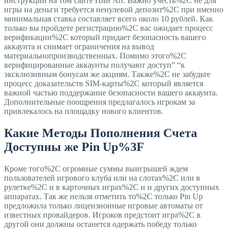
инструкции на том сайте Пин Ап. Важно учесть%2C не для
игры на деньги требуется ненулевой депозит%2C при именно
минимальная ставка составляет всего около 10 рублей. Как
только вы пройдете регистрацию%2C вас ожидает процесс
верификации%2C который придает безопасность вашего
аккаунта и снимает ограничения на вывод
материальнопроизводственных. Помимо этого%2C
верифицированные аккаунты получают доступ” “к
эксклюзивным бонусам же акциям. Также%2C не забудьте
процесс доказательств SIM-карты%2C который является
важной частью поддержание безопасности вашего аккаунта.
Дополнительные поощрения предлагалось игрокам за
привлекалось на площадку нового клиентов.
Какие Методы Пополнения Счета
Доступны же Pin Up%3F
Кроме того%2C огромные суммы выигрышей ждем
пользователей игрового клуба или на слотах%2C или в
рулетке%2C и в карточных играх%2C и и других доступных
аппаратах. Так же нельзя отметить то%2C только Pin Up
предложила только лицензионные игровые автоматы от
известных провайдеров. Игроков предстоит игра%2C в
другой они должны останется одержать победу только