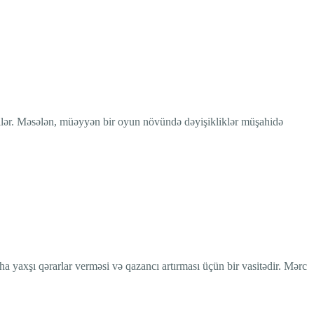
bilər. Məsələn, müəyyən bir oyun növündə dəyişikliklər müşahidə
aha yaxşı qərarlar verməsi və qazancı artırması üçün bir vasitədir. Mərc