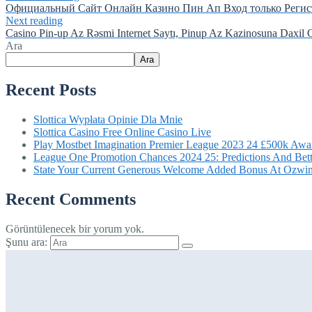
Официальный Сайт Онлайн Казино Пин Ап Вход только Регис
Next reading
Casino Pin-up Az Rəsmi Internet Saytı, Pinup Az Kazinosuna Daxil 
Ara
Ara
Recent Posts
Slottica Wypłata Opinie Dla Mnie
Slottica Casino Free Online Casino Live
Play Mostbet Imagination Premier League 2023 24 £500k Awa
League One Promotion Chances 2024 25: Predictions And Bett
State Your Current Generous Welcome Added Bonus At Ozwin
Recent Comments
Görüntülenecek bir yorum yok.
Şunu ara: