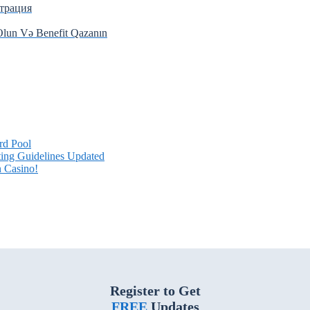
трация
Olun Və Benefit Qazanın
rd Pool
ing Guidelines Updated
 Casino!
Register to Get
FREE
Updates