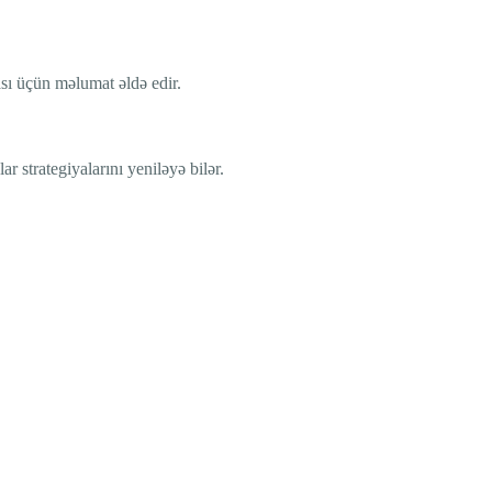
ası üçün məlumat əldə edir.
r strategiyalarını yeniləyə bilər.