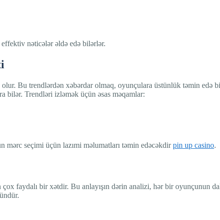
fektiv nəticələr əldə edə bilərlər.
i
b olur. Bu trendlərdən xəbərdar olmaq, oyunçulara üstünlük təmin edə 
ra bilər. Trendləri izləmək üçün əsas məqamlar:
gün mərc seçimi üçün lazımi məlumatları təmin edəcəkdir
pin up casino
.
 çox faydalı bir xətdir. Bu anlayışın dərin analizi, hər bir oyunçunun d
kündür.