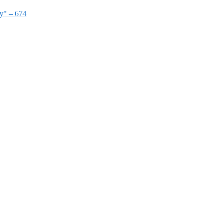
ry" – 674