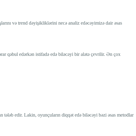
arını və trend dəyişikliklərini necə analiz edəcəyimizə dair əsas
r qəbul edərkən istifadə edə biləcəyi bir alətə çevrilir. Ən çox
an tələb edir. Lakin, oyunçuların diqqət edə biləcəyi bəzi əsas metodlar