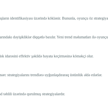
ışların identifikasiyası üzərində köklənir. Bununla, oyunçu öz strategiy
rındakı dəyişikliklər diqqətlə baxılır. Yeni trend məlumatları ilə oyunçula
isk idarəsini effektiv şəkildə həyata keçirməsinə köməkçi olur.
 mərc strategiyalarını trendlərə uyğunlaşdıraraq üstünlük əldə edərlər.
d təhlili üzərində qurulmuş strategiyalardır.