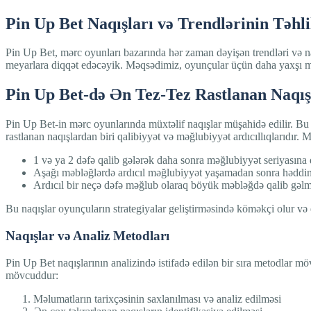
Pin Up Bet Naqışları və Trendlərinin Təhli
Pin Up Bet, mərc oyunları bazarında hər zaman dəyişən trendləri və naq
meyarlara diqqət edəcəyik. Məqsədimiz, oyunçular üçün daha yaxşı mə
Pin Up Bet-də Ən Tez-Tez Rastlanan Naqış
Pin Up Bet-in mərc oyunlarında müxtəlif naqışlar müşahidə edilir. Bu n
rastlanan naqışlardan biri qalibiyyət və məğlubiyyət ardıcıllıqlarıdır. 
1 və ya 2 dəfə qalib gələrək daha sonra məğlubiyyət seriyasın
Aşağı məbləğlərdə ardıcıl məğlubiyyət yaşamadan sonra həddin
Ardıcıl bir neçə dəfə məğlub olaraq böyük məbləğdə qalib gəl
Bu naqışlar oyunçuların strategiyalar geliştirməsində köməkçi olur və
Naqışlar və Analiz Metodları
Pin Up Bet naqışlarının analizində istifadə edilən bir sıra metodlar mö
mövcuddur:
Məlumatların tarixçəsinin saxlanılması və analiz edilməsi