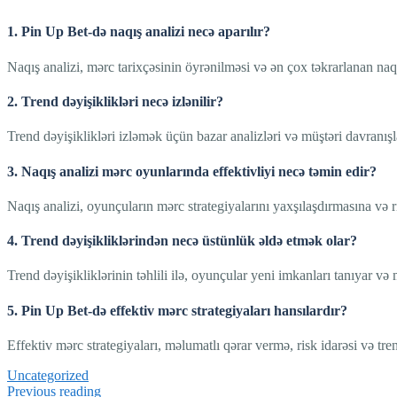
1. Pin Up Bet-də naqış analizi necə aparılır?
Naqış analizi, mərc tarixçəsinin öyrənilməsi və ən çox təkrarlanan naq
2. Trend dəyişiklikləri necə izlənilir?
Trend dəyişiklikləri izləmək üçün bazar analizləri və müştəri davranışla
3. Naqış analizi mərc oyunlarında effektivliyi necə təmin edir?
Naqış analizi, oyunçuların mərc strategiyalarını yaxşılaşdırmasına və r
4. Trend dəyişikliklərindən necə üstünlük əldə etmək olar?
Trend dəyişikliklərinin təhlili ilə, oyunçular yeni imkanları tanıyar və
5. Pin Up Bet-də effektiv mərc strategiyaları hansılardır?
Effektiv mərc strategiyaları, məlumatlı qərar vermə, risk idarəsi və tren
Uncategorized
Previous reading