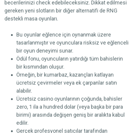
becerilerinizi check edebileceksiniz. Dikkat edilmesi
gereken yeni slotların bir diğer alternatifi de RNG
destekli masa oyunları.
Bu oyunlar eğlence için oynanmak üzere
tasarlanmıştır ve oyunculara risksiz ve eğlenceli
bir oyun deneyimi sunar.
Ödül fonu, oyuncuların yatırdığı tüm bahislerin
bir kısmından oluşur.
Örneğin, bir kumarbaz, kazançları katlayan
ücretsiz çevirmeler veya ek çarpanlar satın
alabilir.
Ücretsiz casino oyunlarının çoğunda, bahisler
zero, 1 ila a hundred dolar (veya başka bir para
birimi) arasında değişen geniş bir aralıkta kabul
edilir.
Gerçek profesyonel satıcılar tarafından