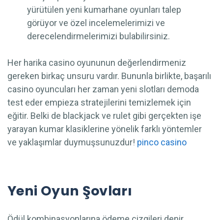
yürütülen yeni kumarhane oyunları talep
görüyor ve özel incelemelerimizi ve
derecelendirmelerimizi bulabilirsiniz.
Her harika casino oyununun değerlendirmeniz
gereken birkaç unsuru vardır. Bununla birlikte, başarılı
casino oyuncuları her zaman yeni slotları demoda
test eder empieza stratejilerini temizlemek için
eğitir. Belki de blackjack ve rulet gibi gerçekten işe
yarayan kumar klasiklerine yönelik farklı yöntemler
ve yaklaşımlar duymuşsunuzdur!
pinco casino
Yeni Oyun Şovları
Ödül kombinasyonlarına ödeme çizgileri denir,