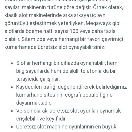
sayıları makinenin türüne göre değişir. Örnek olarak,
klasik slot makinelerinde arka arkaya üç aynı
görüntüyü eşleştirmek yeterliyken, Megaways gibi
slotlarda ödeme hattı sayısı 100 veya daha fazla
olabilir. Sitemizde veya herhangi bir favori çevrimiçi
kumarhanede ücretsiz slot oynayabilirsiniz.
Slotlar herhangi bir cihazda oynanabilir, hem
bilgisayarlarda hem de akıllı telefonlarda bir
tarayıcıda çalışırlar.
Kaydedilen trafiği değerlendirerek belirlediğimiz
kumarhane sitesinin coğrafi popülerliğine
dayanmaktadır.
Ve son olarak, ücretsiz slot oyunları oynamak
erişilebilir ve keyiflidir.
Ücretsiz slot machine oyunlarının en büyük