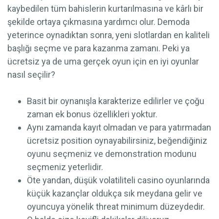
kaybedilen tüm bahislerin kurtarılmasına ve kârlı bir
şekilde ortaya çıkmasına yardımcı olur. Demoda
yeterince oynadıktan sonra, yeni slotlardan en kaliteli
başlığı seçme ve para kazanma zamanı. Peki ya
ücretsiz ya de uma gerçek oyun için en iyi oyunlar
nasıl seçilir?
Basit bir oynanışla karakterize edilirler ve çoğu
zaman ek bonus özellikleri yoktur.
Aynı zamanda kayıt olmadan ve para yatırmadan
ücretsiz position oynayabilirsiniz, beğendiğiniz
oyunu seçmeniz ve demonstration modunu
seçmeniz yeterlidir.
Öte yandan, düşük volatiliteli casino oyunlarında
küçük kazançlar oldukça sık meydana gelir ve
oyuncuya yönelik threat minimum düzeydedir.