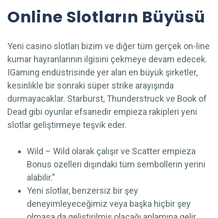
Online Slotların Büyüsü
Yeni casino slotları bizim ve diğer tüm gerçek on-line
kumar hayranlarının ilgisini çekmeye devam edecek.
IGaming endüstrisinde yer alan en büyük şirketler,
kesinlikle bir sonraki süper strike arayışında
durmayacaklar. Starburst, Thunderstruck ve Book of
Dead gibi oyunlar efsanedir empieza rakipleri yeni
slotlar geliştirmeye teşvik eder.
Wild – Wild olarak çalışır ve Scatter empieza
Bonus özelleri dışındaki tüm sembollerin yerini
alabilir.”
Yeni slotlar, benzersiz bir şey
deneyimleyeceğimiz veya başka hiçbir şey
olmasa da geliştirilmiş olacağı anlamına gelir.