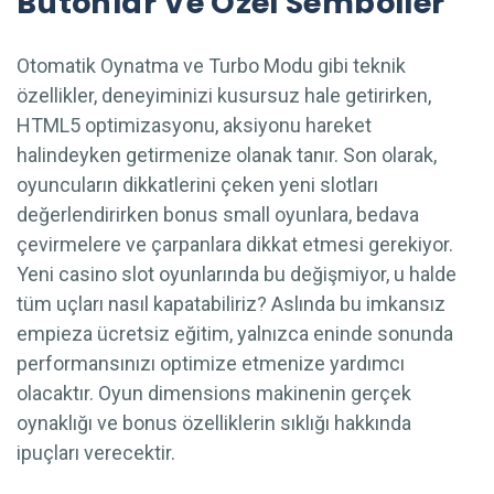
Butonlar Ve Özel Semboller
Otomatik Oynatma ve Turbo Modu gibi teknik
özellikler, deneyiminizi kusursuz hale getirirken,
HTML5 optimizasyonu, aksiyonu hareket
halindeyken getirmenize olanak tanır. Son olarak,
oyuncuların dikkatlerini çeken yeni slotları
değerlendirirken bonus small oyunlara, bedava
çevirmelere ve çarpanlara dikkat etmesi gerekiyor.
Yeni casino slot oyunlarında bu değişmiyor, u halde
tüm uçları nasıl kapatabiliriz? Aslında bu imkansız
empieza ücretsiz eğitim, yalnızca eninde sonunda
performansınızı optimize etmenize yardımcı
olacaktır. Oyun dimensions makinenin gerçek
oynaklığı ve bonus özelliklerin sıklığı hakkında
ipuçları verecektir.