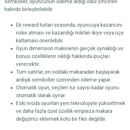
semboller, oyuncunun ödeme aldığı ödül zincirleri
halinde birleştirilebilir.
Ek reward turları sırasında, oyuncuya kazancını
riske atması ve kazandığı miktarı ikiye veya üçe
katlaması önerilebilir.
Oyun dimension makinenin gerçek oynaklığı ve
bonus özelliklerin sıklığı hakkında ipuçları
verecektir.
Tüm satırlar, en soldaki makaradan başlayarak
ardışık semboller üzerinden ödeme yapar.
Otomatik oyun, seçilen tur sayısı kadar oyunu
otomatik olarak oynar.
Eski moda oyunları yeni teknolojiyle yükseltmek
ve daha fazla özel özellik empieza makara
değiştirici eklemek kötü bir fikir değildir.