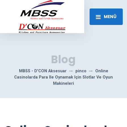
MENÜ
Blog
MBSS - D'CON Aksesuar
pinco
Online
Casinolarda Para Ile Oynamak Için Slotlar Ve Oyun
Makineleri