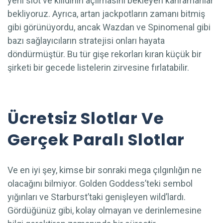
yeni slot ve kilidinin açılmasını bekleyen kahramanlar
bekliyoruz. Ayrıca, artan jackpotların zamanı bitmiş
gibi görünüyordu, ancak Wazdan ve Spinomenal gibi
bazı sağlayıcıların stratejisi onları hayata
döndürmüştür. Bu tür gişe rekorları kıran küçük bir
şirketi bir gecede listelerin zirvesine fırlatabilir.
Ücretsiz Slotlar Ve
Gerçek Paralı Slotlar
Ve en iyi şey, kimse bir sonraki mega çılgınlığın ne
olacağını bilmiyor. Golden Goddess’teki sembol
yığınları ve Starburst’taki genişleyen wild’lardı.
Gördüğünüz gibi, kolay olmayan ve derinlemesine