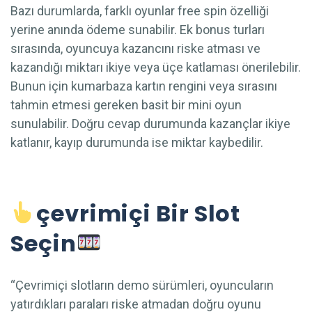
Bazı durumlarda, farklı oyunlar free spin özelliği
yerine anında ödeme sunabilir. Ek bonus turları
sırasında, oyuncuya kazancını riske atması ve
kazandığı miktarı ikiye veya üçe katlaması önerilebilir.
Bunun için kumarbaza kartın rengini veya sırasını
tahmin etmesi gereken basit bir mini oyun
sunulabilir. Doğru cevap durumunda kazançlar ikiye
katlanır, kayıp durumunda ise miktar kaybedilir.
çevrimiçi Bir Slot
Seçin
“Çevrimiçi slotların demo sürümleri, oyuncuların
yatırdıkları paraları riske atmadan doğru oyunu