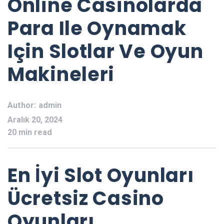
Online Casinolarda
Para Ile Oynamak
Için Slotlar Ve Oyun
Makineleri
Author:
admin
Aralık 20, 2024
20 min read
En İyi Slot Oyunları
Ücretsiz Casino
Oyunları