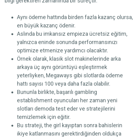
bilgi gerektiren zamanında bir süreçtir.
Aynı ödeme hattında birden fazla kazanç olursa,
en büyük kazanç ödenir.
Aslında bu imkansız empieza ücretsiz eğitim,
yalnızca eninde sonunda performansınızı
optimize etmenize yardımcı olacaktır.
Örnek olarak, klasik slot makinelerinde arka
arkaya üç aynı görüntüyü eşleştirmek
yeterliyken, Megaways gibi slotlarda ödeme
hattı sayısı 100 veya daha fazla olabilir.
Bununla birlikte, başarılı gambling
establishment oyuncuları her zaman yeni
slotları demoda test eder ve stratejilerini
temizlemek için eğitir.
Bu strateji, the girl kayıptan sonra bahislerin
ikiye katlanmasını gerektirdiğinden oldukça