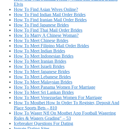
Elvis
How To Find Asian Wives Online?
How To Find Indian Mail Order Brides
How To Find Iranian Mail Order Brides
How To Find Japanese Brides
How To Find Thai Mail Order Brides
How To Marry A Chinese Woman?
How To Meet Chinese Brides
How To Meet Filipino Mail Order Brides
How To Meet Indian Brides
How To Meet Indonesian Brides
How To Meet Iranian Brides
How To Meet Israeli Brides
How To Meet Japanese Brides
How To Meet Lebanese Brides
How To Meet Malaysian Brides
How To Meet Panama Women For Marriage
How To Meet Sri Lankan Brides
How To Meet Venezuelan Women For Marriage
How To Mostbet How In Order To Register, Deposit And
Place Sports Bets – 810
How To Wager Nfl On Mostbet App Football Wagering
Rules & Wagers Grading" – 53
Icebreaker Questions For Dating
Inmate Dating Sites