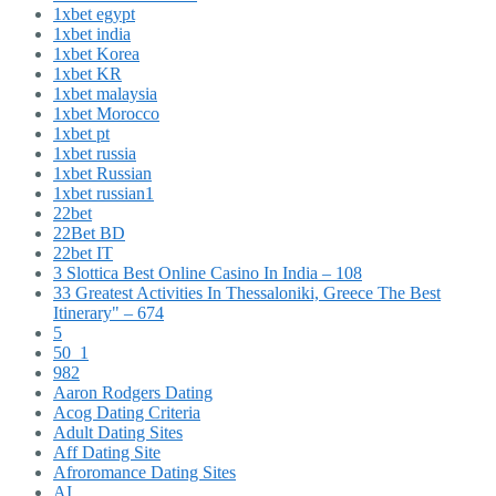
1xbet egypt
1xbet india
1xbet Korea
1xbet KR
1xbet malaysia
1xbet Morocco
1xbet pt
1xbet russia
1xbet Russian
1xbet russian1
22bet
22Bet BD
22bet IT
3 Slottica Best Online Casino In India – 108
33 Greatest Activities In Thessaloniki, Greece The Best
Itinerary" – 674
5
50_1
982
Aaron Rodgers Dating
Acog Dating Criteria
Adult Dating Sites
Aff Dating Site
Afroromance Dating Sites
AI