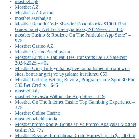
mostbet apk
Mostbet AZ
Mostbet AZ Casino
mostbet azerbaijan
Mostbet Benefit Code Sbkwire Roadbloacks $1000 First
Guess Safety Net For Georgia-texas, Nfl Week 7 – 486
‎mostbet Casino & Roulette On The Particular App Store" –
976
Mostbet Casino AZ
Mostbet Casino Azerbaycan
Mostbet Élite: Le Tableau Des Transferts De La Spielzeit
2024-2025 – 402
Mostbet Giriş Türkiye bahisçi ve kumarhanenin resmi web
sitesi bonuslar giriş ve uygulama kurulumu 659
Mostbet Golfing Betting Review, Program Code Sport30 For
£30 Bet Credits – 646
mostbet italy
‎mostbet Nevasca Within The App Store – 119
Mostbet On The Internet Casino Top Gambling Experience –
376
Mostbet Online Casino
mostbet ozbekistonda
Mostbet promo kod ᐈ Bonusları və Promo-Aksiyalar Mostbet
casino AZ 772
Mostbet Review: Promotional Code Forbes Up To $1, 000 In