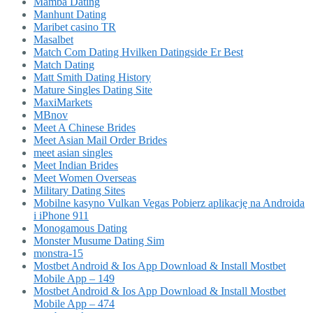
Mamba Dating
Manhunt Dating
Maribet casino TR
Masalbet
Match Com Dating Hvilken Datingside Er Best
Match Dating
Matt Smith Dating History
Mature Singles Dating Site
MaxiMarkets
MBnov
Meet A Chinese Brides
Meet Asian Mail Order Brides
meet asian singles
Meet Indian Brides
Meet Women Overseas
Military Dating Sites
Mobilne kasyno Vulkan Vegas Pobierz aplikację na Androida
i iPhone 911
Monogamous Dating
Monster Musume Dating Sim
monstra-15
Mostbet Android & Ios App Download & Install Mostbet
Mobile App – 149
Mostbet Android & Ios App Download & Install Mostbet
Mobile App – 474