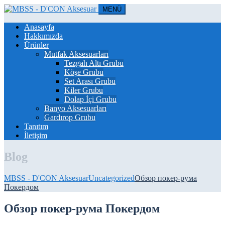
MENÜ
Anasayfa
Hakkımızda
Ürünler
Mutfak Aksesuarları
Tezgah Altı Grubu
Köşe Grubu
Set Arası Grubu
Kiler Grubu
Dolap İçi Grubu
Banyo Aksesuarları
Gardırop Grubu
Tanıtım
İletişim
Blog
MBSS - D'CON Aksesuar
Uncategorized
Обзор покер-рума
Покердом
Обзор покер-рума Покердом