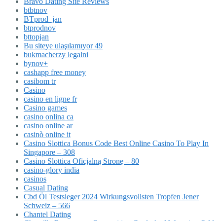
Bravo Dating Site Reviews
btbtnov
BTprod_jan
btprodnov
bttopjan
Bu siteye ulaşılamıyor 49
bukmacherzy legalni
bynov+
cashapp free money
casibom tr
Casino
casino en ligne fr
Casino games
casino onlina ca
casino online ar
casinò online it
Casino Slottica Bonus Code Best Online Casino To Play In
Singapore – 308
Casino Slottica Oficjalną Stronę – 80
casino-glory india
casinos
Casual Dating
Cbd Öl Testsieger 2024 Wirkungsvollsten Tropfen Jener
Schweiz – 566
Chantel Dating