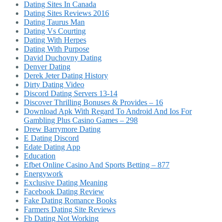
Dating Sites In Canada
Dating Sites Reviews 2016
Dating Taurus Man
Dating Vs Courting
Dating With Herpes
Dating With Purpose
David Duchovny Dating
Denver Dating
Derek Jeter Dating History
Dirty Dating Video
Discord Dating Servers 13-14
Discover Thrilling Bonuses & Provides – 16
Download Apk With Regard To Android And Ios For
Gambling Plus Casino Games – 298
Drew Barrymore Dating
E Dating Discord
Edate Dating App
Education
Efbet Online Casino And Sports Betting – 877
Energywork
Exclusive Dating Meaning
Facebook Dating Review
Fake Dating Romance Books
Farmers Dating Site Reviews
Fb Dating Not Working