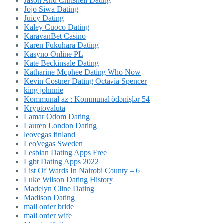
Jason And Chrishell Dating
Jojo Siwa Dating
Juicy Dating
Kaley Cuoco Dating
KaravanBet Casino
Karen Fukuhara Dating
Kasyno Online PL
Kate Beckinsale Dating
Katharine Mcphee Dating Who Now
Kevin Costner Dating Octavia Spencer
king johnnie
Kommunal az : Kommunal ödənişlər 54
Kryptovaluta
Lamar Odom Dating
Lauren London Dating
leovegas finland
LeoVegas Sweden
Lesbian Dating Apps Free
Lgbt Dating Apps 2022
List Of Wards In Nairobi County – 6
Luke Wilson Dating History
Madelyn Cline Dating
Madison Dating
mail order bride
mail order wife