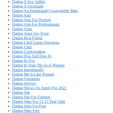
Dating A Sex Addict
Dating A Sociopath
Dating An Emotionally Unavailable Man
Dating App
Dating App For Doctors
Dating App For Professionals
Dating Apps
Dating Apps Are Toxic
Dating Best Friend
Dating Card Game Questions
Dating Chat
Dating Conversation
Dating Dos And Don Ts
Dating In Nyc
Dating In Your 50s As A Woman
Dating Intentionally
Dating Me Is Like Prompt
Dating Questions
Dating Service
Dating Shows To Apply For 2022
Dating Site
Dating Site For Farmers
Dating Sites For 12-15 Year Olds
Dating Sites For Free
Dating Sites Free