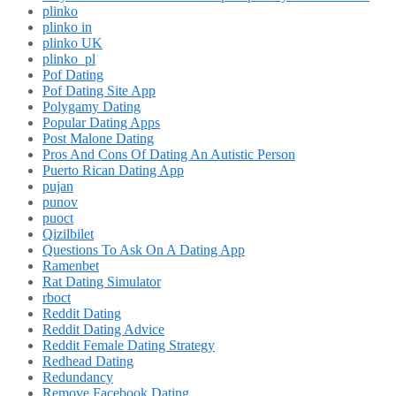
plinko
plinko in
plinko UK
plinko_pl
Pof Dating
Pof Dating Site App
Polygamy Dating
Popular Dating Apps
Post Malone Dating
Pros And Cons Of Dating An Autistic Person
Puerto Rican Dating App
pujan
punov
puoct
Qizilbilet
Questions To Ask On A Dating App
Ramenbet
Rat Dating Simulator
rboct
Reddit Dating
Reddit Dating Advice
Reddit Female Dating Strategy
Redhead Dating
Redundancy
Remove Facebook Dating