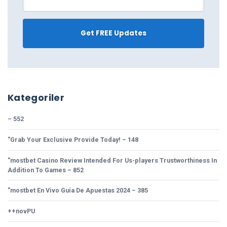
Kategoriler
– 552
"Grab Your Exclusive Provide Today! – 148
"mostbet Casino Review Intended For Us-players Trustworthiness In
Addition To Games – 852
"mostbet En Vivo Guía De Apuestas 2024 – 385
++novPU