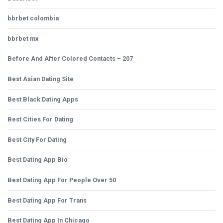
bbrbet colombia
bbrbet mx
Before And After Colored Contacts – 207
Best Asian Dating Site
Best Black Dating Apps
Best Cities For Dating
Best City For Dating
Best Dating App Bio
Best Dating App For People Over 50
Best Dating App For Trans
Best Dating App In Chicago