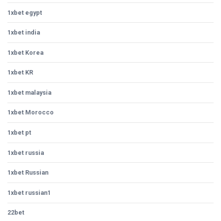
1xbet egypt
1xbet india
1xbet Korea
1xbet KR
1xbet malaysia
1xbet Morocco
1xbet pt
1xbet russia
1xbet Russian
1xbet russian1
22bet