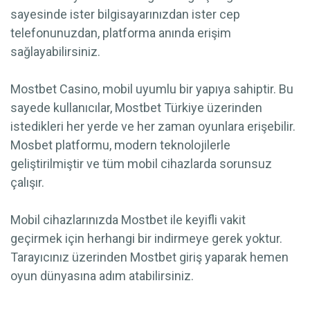
sayesinde ister bilgisayarınızdan ister cep
telefonunuzdan, platforma anında erişim
sağlayabilirsiniz.
Mostbet Casino, mobil uyumlu bir yapıya sahiptir. Bu
sayede kullanıcılar, Mostbet Türkiye üzerinden
istedikleri her yerde ve her zaman oyunlara erişebilir.
Mosbet platformu, modern teknolojilerle
geliştirilmiştir ve tüm mobil cihazlarda sorunsuz
çalışır.
Mobil cihazlarınızda Mostbet ile keyifli vakit
geçirmek için herhangi bir indirmeye gerek yoktur.
Tarayıcınız üzerinden Mostbet giriş yaparak hemen
oyun dünyasına adım atabilirsiniz.