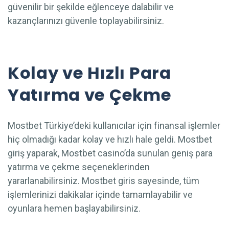
güvenilir bir şekilde eğlenceye dalabilir ve
kazançlarınızı güvenle toplayabilirsiniz.
Kolay ve Hızlı Para
Yatırma ve Çekme
Mostbet Türkiye’deki kullanıcılar için finansal işlemler
hiç olmadığı kadar kolay ve hızlı hale geldi. Mostbet
giriş yaparak, Mostbet casino’da sunulan geniş para
yatırma ve çekme seçeneklerinden
yararlanabilirsiniz. Mostbet giris sayesinde, tüm
işlemlerinizi dakikalar içinde tamamlayabilir ve
oyunlara hemen başlayabilirsiniz.