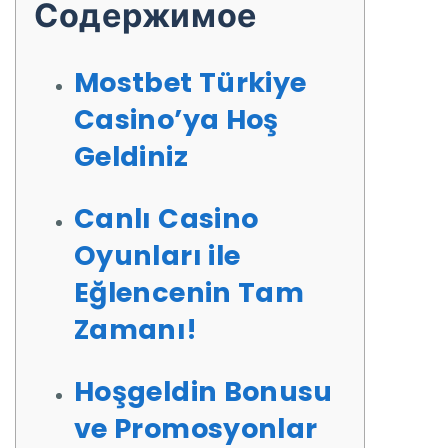
Содержимое
Mostbet Türkiye
Casino’ya Hoş
Geldiniz
Canlı Casino
Oyunları ile
Eğlencenin Tam
Zamanı!
Hoşgeldin Bonusu
ve Promosyonlar