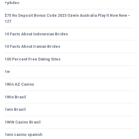
+pbdec
$75 No Deposit Bonus Code 2023 Ozwin Australia Play It Now New –
127
10 Facts About Indonesian Brides
10 Facts About Iranian Brides
100 Percent Free Dating Sites
1w
1Win AZ Casino
1Win Brasil
1win Brazil
1WIN Casino Brasil
1win casino spanish