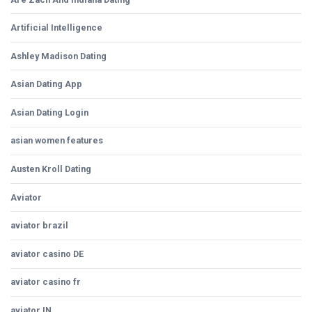
Artificial Intelligence
Ashley Madison Dating
Asian Dating App
Asian Dating Login
asian women features
Austen Kroll Dating
Aviator
aviator brazil
aviator casino DE
aviator casino fr
aviator IN