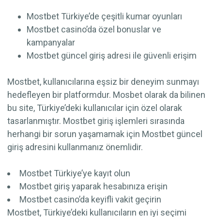
Mostbet Türkiye’de çeşitli kumar oyunları
Mostbet casino’da özel bonuslar ve
kampanyalar
Mostbet güncel giriş adresi ile güvenli erişim
Mostbet, kullanıcılarına eşsiz bir deneyim sunmayı
hedefleyen bir platformdur. Mosbet olarak da bilinen
bu site, Türkiye’deki kullanıcılar için özel olarak
tasarlanmıştır. Mostbet giriş işlemleri sırasında
herhangi bir sorun yaşamamak için Mostbet güncel
giriş adresini kullanmanız önemlidir.
Mostbet Türkiye’ye kayıt olun
Mostbet giriş yaparak hesabınıza erişin
Mostbet casino’da keyifli vakit geçirin
Mostbet, Türkiye’deki kullanıcıların en iyi seçimi