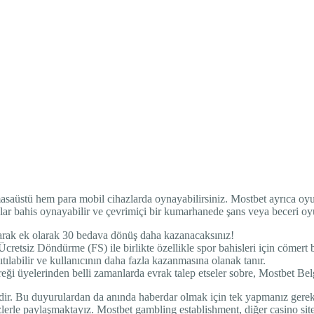
masaüstü hem para mobil cihazlarda oynayabilirsiniz. Mostbet ayrıca oyu
lar bahis oynayabilir ve çevrimiçi bir kumarhanede şans veya beceri oyu
arak ek olarak 30 bedava dönüş daha kazanacaksınız!
Ücretsiz Döndürme (FS) ile birlikte özellikle spor bahisleri için cömert
ıtılabilir ve kullanıcının daha fazla kazanmasına olanak tanır.
ereği üyelerinden belli zamanlarda evrak talep etseler sobre, Mostbet Bel
r. Bu duyurulardan da anında haberdar olmak için tek yapmanız gereken 
erle paylaşmaktayız. Mostbet gambling establishment, diğer casino site