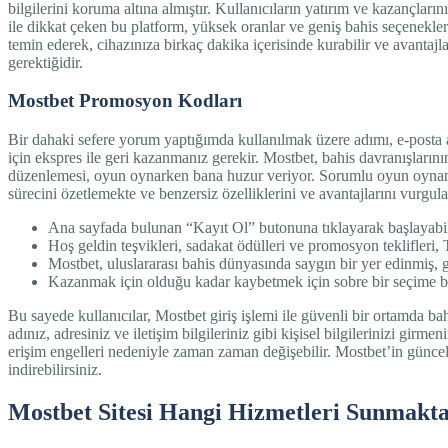
bilgilerini koruma altına almıştır. Kullanıcıların yatırım ve kazançların
ile dikkat çeken bu platform, yüksek oranlar ve geniş bahis seçenekle
temin ederek, cihazınıza birkaç dakika içerisinde kurabilir ve avanta
gerektiğidir.
Mostbet Promosyon Kodları
Bir dahaki sefere yorum yaptığımda kullanılmak üzere adımı, e-posta ad
için ekspres ile geri kazanmanız gerekir. Mostbet, bahis davranışlar
düzenlemesi, oyun oynarken bana huzur veriyor. Sorumlu oyun oynamay
sürecini özetlemekte ve benzersiz özelliklerini ve avantajlarını vurgu
Ana sayfada bulunan “Kayıt Ol” butonuna tıklayarak başlayabili
Hoş geldin teşvikleri, sadakat ödülleri ve promosyon teklifleri, T
Mostbet, uluslararası bahis dünyasında saygın bir yer edinmiş, g
Kazanmak için olduğu kadar kaybetmek için sobre bir seçime ba
Bu sayede kullanıcılar, Mostbet giriş işlemi ile güvenli bir ortamda ba
adınız, adresiniz ve iletişim bilgileriniz gibi kişisel bilgilerinizi girme
erişim engelleri nedeniyle zaman zaman değişebilir. Mostbet’in güncel
indirebilirsiniz.
Mostbet Sitesi Hangi Hizmetleri Sunmakt