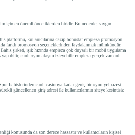
im için en önemli önceliklerden biridir. Bu nedenle, saygın
 bahis platformu, kullanıcılarına cazip bonuslar empieza promosyon
larında farklı promosyon seçeneklerinden faydalanmak mümkündür.
 Bahis şirketi, ışık hızında empieza çok duyarlı bir mobil uygulama
yapabilir, canlı oyun akışını izleyebilir empieza gerçek zamanlı
 Spor bahislerinden canlı casinoya kadar geniş bir oyun yelpazesi
ekli güncellenen giriş adresi ile kullanıcılarının siteye kesintisiz
nliği konusunda da son derece hassastır ve kullanıcıların kişisel