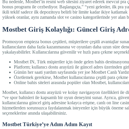
Bu nedenle, Mostbet’in resmi web sitesini ziyaret ederek mevcut pra 
bonus programı ile cezbediyor. Başlangıçta,” “yeni gelenler, ilk pra y
ikili teklif sadece ilk depozitoyu belirli bir limite kadar ikiye katlam
yüksek oranlar, aynı zamanda slot ve casino kategorilerinde yer alan b
Mostbet Giriş Kolaylığı: Güncel Giriş Adr
Promosyon empieza bonus çeşitleri, müşterilere çeşitli avantajlar sun
kullanıcıların daha fazla kazanmasına ve oyunları daha uzun süre dene
yakalayabilirler. Kullanıcılarına güvenilir ve hızlı para çekme seçene
Mostbet IN, Türk müşteriler için önde gelen bahis destinasyonu
Platform; kullanıcı dostu arayüzü ile güncel adres üzerinden gi
Günün her saati yardım sayfasında yer joe Mostbet Canlı Yardı
Özetlemek gerekirse, Mostbet kullanıcılarına çeşitli para çekme
Online bahis siteleri arasında popüler olan Mostbet, kullanıcıla
Mostbet, kullanıcı dostu arayüzü ve kolay navigasyon özellikleri ile di
“ve spor bahisleri ile kapsamlı bir oyun deneyimi sunar. Ayrıca, güvenli
kullanıcılarına güncel giriş adresine kolayca erişme, canlı on line c
hizmetlerden sorunsuzca faydalanmak isteyenler için büyük öneme sahipt
seçeneklerine anında ulaşabilirsiniz.
Mostbet Türkiye’ye Adım Adım Kayıt