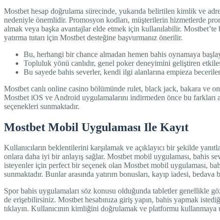
Mostbet hesap doğrulama sürecinde, yukarıda belirtilen kimlik ve adres
nedeniyle önemlidir. Promosyon kodları, müşterilerin hizmetlerde prom
almak veya başka avantajlar elde etmek için kullanılabilir. Mostbet’te
yatırma tutarı için Mostbet desteğine başvurmanız önerilir.
Bu, herhangi bir chance almadan hemen bahis oynamaya başlayabi
Topluluk yönü canlıdır, genel poker deneyimini geliştiren etkileş
Bu sayede bahis severler, kendi ilgi alanlarına empieza becerile
Mostbet canlı online casino bölümünde rulet, black jack, bakara ve on
Mostbet iOS ve Android uygulamalarını indirmeden önce bu farkları anl
seçenekleri sunmaktadır.
Mostbet Mobil Uygulaması Ile Kayıt
Kullanıcıların beklentilerini karşılamak ve açıklayıcı bir şekilde yan
onlara daha iyi bir anlayış sağlar. Mostbet mobil uygulaması, bahis se
isteyenler için perfect bir seçenek olan Mostbet mobil uygulaması, ba
sunmaktadır. Bunlar arasında yatırım bonusları, kayıp iadesi, bedava bah
Spor bahis uygulamaları söz konusu olduğunda tabletler genellikle göz
de erişebilirsiniz. Mostbet hesabınıza giriş yapın, bahis yapmak isted
tıklayın. Kullanıcının kimliğini doğrulamak ve platformu kullanmaya 