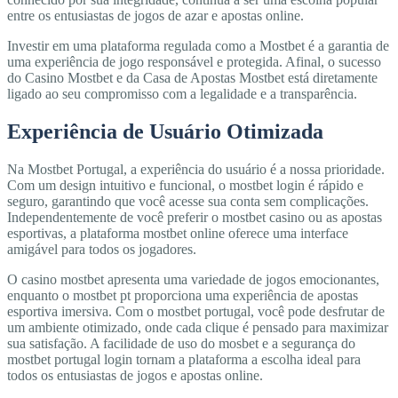
entre os entusiastas de jogos de azar e apostas online.
Investir em uma plataforma regulada como a Mostbet é a garantia de
uma experiência de jogo responsável e protegida. Afinal, o sucesso
do Casino Mostbet e da Casa de Apostas Mostbet está diretamente
ligado ao seu compromisso com a legalidade e a transparência.
Experiência de Usuário Otimizada
Na Mostbet Portugal, a experiência do usuário é a nossa prioridade.
Com um design intuitivo e funcional, o mostbet login é rápido e
seguro, garantindo que você acesse sua conta sem complicações.
Independentemente de você preferir o mostbet casino ou as apostas
esportivas, a plataforma mostbet online oferece uma interface
amigável para todos os jogadores.
O casino mostbet apresenta uma variedade de jogos emocionantes,
enquanto o mostbet pt proporciona uma experiência de apostas
esportiva imersiva. Com o mostbet portugal, você pode desfrutar de
um ambiente otimizado, onde cada clique é pensado para maximizar
sua satisfação. A facilidade de uso do mosbet e a segurança do
mostbet portugal login tornam a plataforma a escolha ideal para
todos os entusiastas de jogos e apostas online.