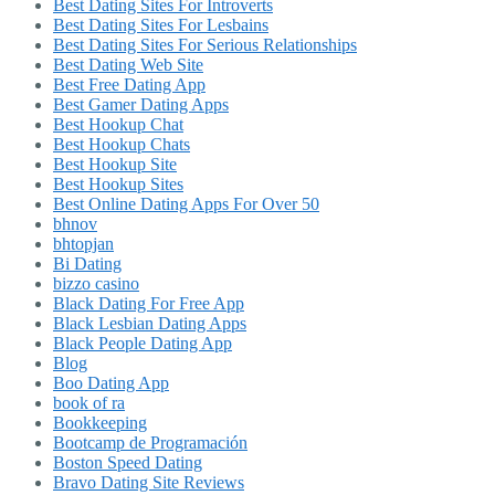
Best Dating Sites For Introverts
Best Dating Sites For Lesbains
Best Dating Sites For Serious Relationships
Best Dating Web Site
Best Free Dating App
Best Gamer Dating Apps
Best Hookup Chat
Best Hookup Chats
Best Hookup Site
Best Hookup Sites
Best Online Dating Apps For Over 50
bhnov
bhtopjan
Bi Dating
bizzo casino
Black Dating For Free App
Black Lesbian Dating Apps
Black People Dating App
Blog
Boo Dating App
book of ra
Bookkeeping
Bootcamp de Programación
Boston Speed Dating
Bravo Dating Site Reviews