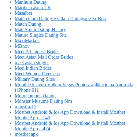
Manhunt Dating
Maribet casino TR
Masalbet
Match Com Dating Hvilken Datingside Er Best
Match Dating
Matt Smith Dating History
Mature Singles Dating Site
MaxiMarkets
MBnov
Meet A Chinese Brides
Meet Asian Mail Order Brides
meet asian singles
Meet Indian Brides
Meet Women Overseas
Military Dating Sites
Mobilne kasyno Vulkan Vegas Pobierz aplikację na Androida
i iPhone 911
Monogamous Dating
Monster Musume Dating Sim
monstra-15
Mostbet Android & Ios App Download & Install Mostbet
Mobile App – 149
Mostbet Android & Ios App Download & Install Mostbet
Mobile App – 474
mostbet apk