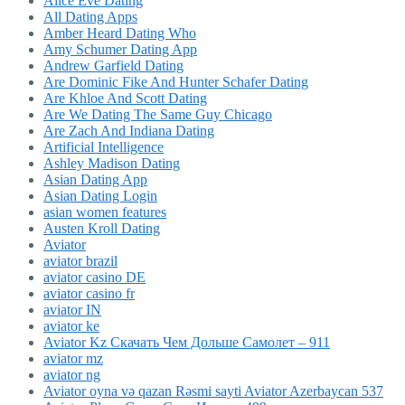
Alice Eve Dating
All Dating Apps
Amber Heard Dating Who
Amy Schumer Dating App
Andrew Garfield Dating
Are Dominic Fike And Hunter Schafer Dating
Are Khloe And Scott Dating
Are We Dating The Same Guy Chicago
Are Zach And Indiana Dating
Artificial Intelligence
Ashley Madison Dating
Asian Dating App
Asian Dating Login
asian women features
Austen Kroll Dating
Aviator
aviator brazil
aviator casino DE
aviator casino fr
aviator IN
aviator ke
Aviator Kz Скачать Чем Дольше Самолет – 911
aviator mz
aviator ng
Aviator oyna və qazan Rəsmi sayti Aviator Azerbaycan 537