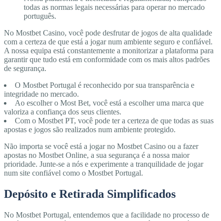
todas as normas legais necessárias para operar no mercado
português.
No Mostbet Casino, você pode desfrutar de jogos de alta qualidade
com a certeza de que está a jogar num ambiente seguro e confiável.
A nossa equipa está constantemente a monitorizar a plataforma para
garantir que tudo está em conformidade com os mais altos padrões
de segurança.
O Mostbet Portugal é reconhecido por sua transparência e
integridade no mercado.
Ao escolher o Most Bet, você está a escolher uma marca que
valoriza a confiança dos seus clientes.
Com o Mostbet PT, você pode ter a certeza de que todas as suas
apostas e jogos são realizados num ambiente protegido.
Não importa se você está a jogar no Mostbet Casino ou a fazer
apostas no Mostbet Online, a sua segurança é a nossa maior
prioridade. Junte-se a nós e experimente a tranquilidade de jogar
num site confiável como o Mostbet Portugal.
Depósito e Retirada Simplificados
No Mostbet Portugal, entendemos que a facilidade no processo de