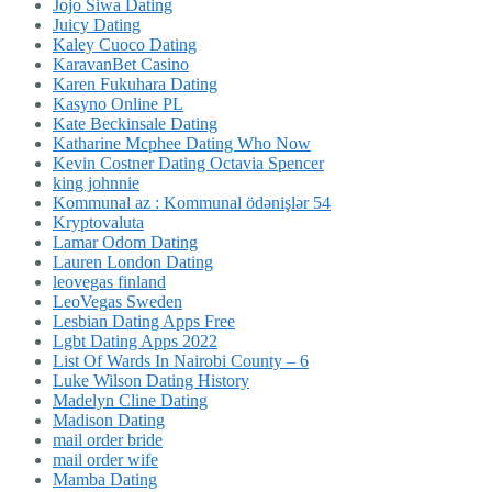
Jojo Siwa Dating
Juicy Dating
Kaley Cuoco Dating
KaravanBet Casino
Karen Fukuhara Dating
Kasyno Online PL
Kate Beckinsale Dating
Katharine Mcphee Dating Who Now
Kevin Costner Dating Octavia Spencer
king johnnie
Kommunal az : Kommunal ödənişlər 54
Kryptovaluta
Lamar Odom Dating
Lauren London Dating
leovegas finland
LeoVegas Sweden
Lesbian Dating Apps Free
Lgbt Dating Apps 2022
List Of Wards In Nairobi County – 6
Luke Wilson Dating History
Madelyn Cline Dating
Madison Dating
mail order bride
mail order wife
Mamba Dating