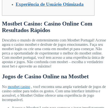
Experiência de Usuário Otimizada
Mostbet Casino: Casino Online Com
Resultados Rápidos
Descubra o mundo de entretenimento com Mostbet Portugal! Acesse
agora o casino mostbet e desfrute de jogos emocionantes. Faça seu
mostbet login ou crie uma conta em mostbet pt para começar. Não
perca a oportunidade de experimentar o melhor do mostbet online.
Com mostbet portugal, você tem acesso a uma experiência única de
apostas e jogos. Não confunda com mosbet – escolha o verdadeiro
most bet e aproveite ao máximo!
Jogos de Casino Online na Mostbet
No
mostbet casino
, você encontra uma ampla variedade de jogos de
casino online para todos os gostos. Com uma interface intuitiva e
acessível, o Mostbet Online oferece uma experiência de jogo
incomparável.
Acesse o Mostbet Login para começar a jogar imediatamente.