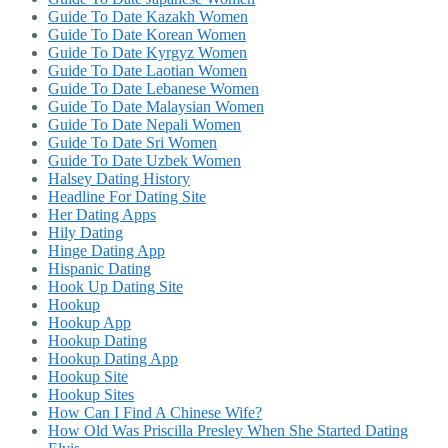
Guide To Date Kazakh Women
Guide To Date Korean Women
Guide To Date Kyrgyz Women
Guide To Date Laotian Women
Guide To Date Lebanese Women
Guide To Date Malaysian Women
Guide To Date Nepali Women
Guide To Date Sri Women
Guide To Date Uzbek Women
Halsey Dating History
Headline For Dating Site
Her Dating Apps
Hily Dating
Hinge Dating App
Hispanic Dating
Hook Up Dating Site
Hookup
Hookup App
Hookup Dating
Hookup Dating App
Hookup Site
Hookup Sites
How Can I Find A Chinese Wife?
How Old Was Priscilla Presley When She Started Dating