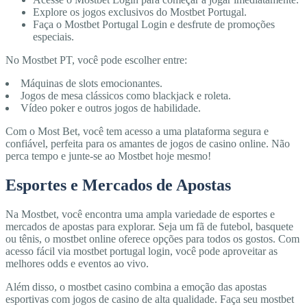
Explore os jogos exclusivos do Mostbet Portugal.
Faça o Mostbet Portugal Login e desfrute de promoções
especiais.
No Mostbet PT, você pode escolher entre:
Máquinas de slots emocionantes.
Jogos de mesa clássicos como blackjack e roleta.
Vídeo poker e outros jogos de habilidade.
Com o Most Bet, você tem acesso a uma plataforma segura e
confiável, perfeita para os amantes de jogos de casino online. Não
perca tempo e junte-se ao Mostbet hoje mesmo!
Esportes e Mercados de Apostas
Na Mostbet, você encontra uma ampla variedade de esportes e
mercados de apostas para explorar. Seja um fã de futebol, basquete
ou tênis, o mostbet online oferece opções para todos os gostos. Com
acesso fácil via mostbet portugal login, você pode aproveitar as
melhores odds e eventos ao vivo.
Além disso, o mostbet casino combina a emoção das apostas
esportivas com jogos de casino de alta qualidade. Faça seu mostbet