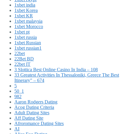
1xbet india
1xbet Korea
1xbet KR
1xbet malaysia
1xbet Morocco
1xbet pt
1xbet russia
1xbet Russian
1xbet russian1
22bet
22Bet BD
22bet IT
3 Slottica Best Online Casino In India – 108
33 Greatest Activities In Thessaloniki, Greece The Best
Itinerary" – 674
5
50_1
982
Aaron Rodgers Dating
Acog Dating Criteria
Adult Dating Sites
Aff Dating Site
Afroromance Dating Sites
AI