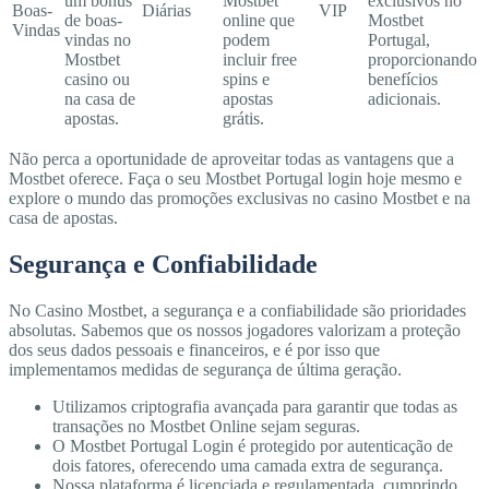
um bónus
Mostbet
exclusivos no
Boas-
Diárias
VIP
de boas-
online que
Mostbet
Vindas
vindas no
podem
Portugal,
Mostbet
incluir free
proporcionando
casino ou
spins e
benefícios
na casa de
apostas
adicionais.
apostas.
grátis.
Não perca a oportunidade de aproveitar todas as vantagens que a
Mostbet oferece. Faça o seu Mostbet Portugal login hoje mesmo e
explore o mundo das promoções exclusivas no casino Mostbet e na
casa de apostas.
Segurança e Confiabilidade
No Casino Mostbet, a segurança e a confiabilidade são prioridades
absolutas. Sabemos que os nossos jogadores valorizam a proteção
dos seus dados pessoais e financeiros, e é por isso que
implementamos medidas de segurança de última geração.
Utilizamos criptografia avançada para garantir que todas as
transações no Mostbet Online sejam seguras.
O Mostbet Portugal Login é protegido por autenticação de
dois fatores, oferecendo uma camada extra de segurança.
Nossa plataforma é licenciada e regulamentada, cumprindo