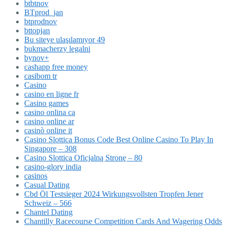
btbtnov
BTprod_jan
btprodnov
bttopjan
Bu siteye ulaşılamıyor 49
bukmacherzy legalni
bynov+
cashapp free money
casibom tr
Casino
casino en ligne fr
Casino games
casino onlina ca
casino online ar
casinò online it
Casino Slottica Bonus Code Best Online Casino To Play In
Singapore – 308
Casino Slottica Oficjalną Stronę – 80
casino-glory india
casinos
Casual Dating
Cbd Öl Testsieger 2024 Wirkungsvollsten Tropfen Jener
Schweiz – 566
Chantel Dating
Chantilly Racecourse Competition Cards And Wagering Odds