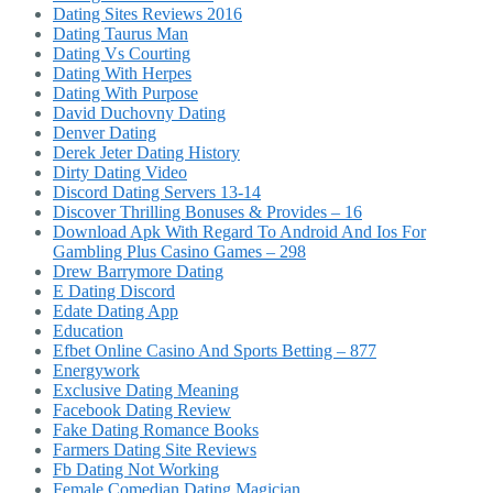
Dating Sites Reviews 2016
Dating Taurus Man
Dating Vs Courting
Dating With Herpes
Dating With Purpose
David Duchovny Dating
Denver Dating
Derek Jeter Dating History
Dirty Dating Video
Discord Dating Servers 13-14
Discover Thrilling Bonuses & Provides – 16
Download Apk With Regard To Android And Ios For
Gambling Plus Casino Games – 298
Drew Barrymore Dating
E Dating Discord
Edate Dating App
Education
Efbet Online Casino And Sports Betting – 877
Energywork
Exclusive Dating Meaning
Facebook Dating Review
Fake Dating Romance Books
Farmers Dating Site Reviews
Fb Dating Not Working
Female Comedian Dating Magician