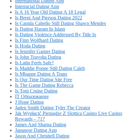
International Dating App
Interracial Dating App
Is A 16 Year Old Dating A 18 Legal
Is Brent And Pierson Dating 2022
Is Camila Cabello Still Dating Shawn Mendes
Is Dating Haram In Islam
Is Dating Violence Addressed By Title Ix
Is Finn Wolfhard Dating
Is Hoda Dating
Is Jennifer Garner Dating
Is John Travolta Dating
Is Latin Feels Safe?
Is Maddie Poppe Still Dating Caleb
Is Mbappe Dating A Trans
Is Our Time Dating Site Free
Is The Game Dating Rebecca
Is Tom Cruise Dating
IT Образование
J Hope Dating
Jaden Smith Dating Tyler The Creator
Jak Wypłacić Pieniądze Z Slottica Casino Live Casino
Rewards – 717
James And Sharna Dating
Japanese Dating App
Jason And Chrishell Dating