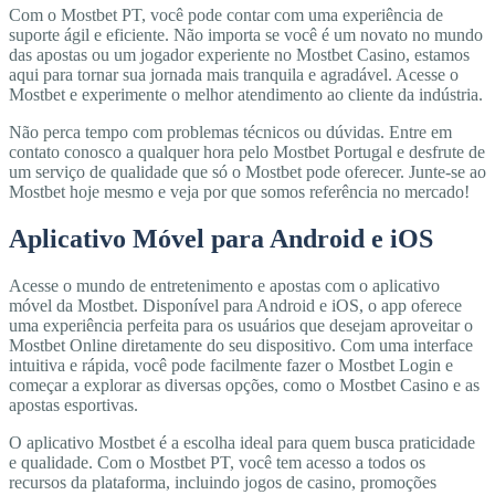
Com o Mostbet PT, você pode contar com uma experiência de
suporte ágil e eficiente. Não importa se você é um novato no mundo
das apostas ou um jogador experiente no Mostbet Casino, estamos
aqui para tornar sua jornada mais tranquila e agradável. Acesse o
Mostbet e experimente o melhor atendimento ao cliente da indústria.
Não perca tempo com problemas técnicos ou dúvidas. Entre em
contato conosco a qualquer hora pelo Mostbet Portugal e desfrute de
um serviço de qualidade que só o Mostbet pode oferecer. Junte-se ao
Mostbet hoje mesmo e veja por que somos referência no mercado!
Aplicativo Móvel para Android e iOS
Acesse o mundo de entretenimento e apostas com o aplicativo
móvel da Mostbet. Disponível para Android e iOS, o app oferece
uma experiência perfeita para os usuários que desejam aproveitar o
Mostbet Online diretamente do seu dispositivo. Com uma interface
intuitiva e rápida, você pode facilmente fazer o Mostbet Login e
começar a explorar as diversas opções, como o Mostbet Casino e as
apostas esportivas.
O aplicativo Mostbet é a escolha ideal para quem busca praticidade
e qualidade. Com o Mostbet PT, você tem acesso a todos os
recursos da plataforma, incluindo jogos de casino, promoções