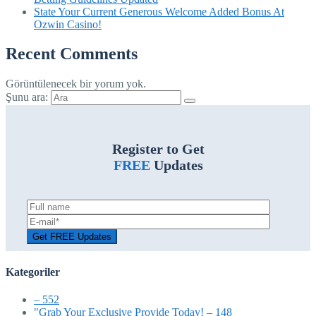
State Your Current Generous Welcome Added Bonus At
Ozwin Casino!
Recent Comments
Görüntülenecek bir yorum yok.
Şunu ara:
Register to Get
FREE
Updates
Kategoriler
– 552
"Grab Your Exclusive Provide Today! – 148