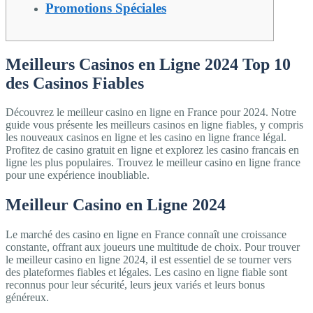
Promotions Spéciales
Meilleurs Casinos en Ligne 2024 Top 10
des Casinos Fiables
Découvrez le meilleur casino en ligne en France pour 2024. Notre
guide vous présente les meilleurs casinos en ligne fiables, y compris
les nouveaux casinos en ligne et les casino en ligne france légal.
Profitez de casino gratuit en ligne et explorez les casino francais en
ligne les plus populaires. Trouvez le meilleur casino en ligne france
pour une expérience inoubliable.
Meilleur Casino en Ligne 2024
Le marché des casino en ligne en France connaît une croissance
constante, offrant aux joueurs une multitude de choix. Pour trouver
le meilleur casino en ligne 2024, il est essentiel de se tourner vers
des plateformes fiables et légales. Les casino en ligne fiable sont
reconnus pour leur sécurité, leurs jeux variés et leurs bonus
généreux.