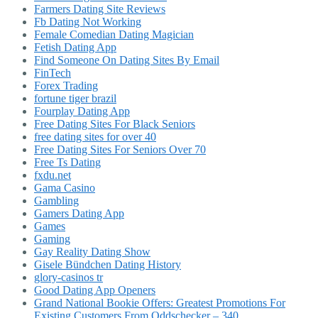
Farmers Dating Site Reviews
Fb Dating Not Working
Female Comedian Dating Magician
Fetish Dating App
Find Someone On Dating Sites By Email
FinTech
Forex Trading
fortune tiger brazil
Fourplay Dating App
Free Dating Sites For Black Seniors
free dating sites for over 40
Free Dating Sites For Seniors Over 70
Free Ts Dating
fxdu.net
Gama Casino
Gambling
Gamers Dating App
Games
Gaming
Gay Reality Dating Show
Gisele Bündchen Dating History
glory-casinos tr
Good Dating App Openers
Grand National Bookie Offers: Greatest Promotions For
Existing Customers From Oddschecker – 340