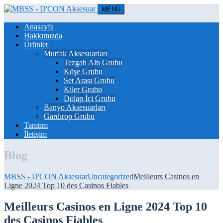
MENÜ
Anasayfa
Hakkımızda
Ürünler
Mutfak Aksesuarları
Tezgah Altı Grubu
Köşe Grubu
Set Arası Grubu
Kiler Grubu
Dolap İçi Grubu
Banyo Aksesuarları
Gardırop Grubu
Tanıtım
İletişim
Blog
MBSS - D'CON Aksesuar
Uncategorized
Meilleurs Casinos en
Ligne 2024 Top 10 des Casinos Fiables
Meilleurs Casinos en Ligne 2024 Top 10
des Casinos Fiables