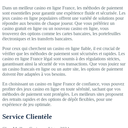
Dans un meilleur casino en ligne France, les méthodes de paiement
sont essentielles pour garantir une expérience fluide et sécurisée. Les
jeux casino en ligne populaires offrent une variété de solutions pour
répondre aux besoins de chaque joueur. Que vous préfériez un
casino gratuit en ligne ou un nouveau casino en ligne, vous
trouverez des options comme les cartes bancaires, les portefeuilles
électroniques et les transferts bancaires.
Pour ceux qui cherchent un casino en ligne fiable, il est crucial de
vérifier que les méthodes de paiement sont sécurisées et rapides. Les
casino en ligne France légal sont soumis à des régulations strictes,
garantissant ainsi la sécurité de vos transactions. Que vous jouiez sur
un casino francais en ligne ou un autre site, les options de paiement
doivent être adaptées à vos besoins.
En choisissant un casino en ligne France de confiance, vous pouvez
profiter des jeux casino en ligne en toute sérénité, sachant que vos
méthodes de paiement sont protégées. Les meilleurs sites proposent
des retraits rapides et des options de dépôt flexibles, pour une
expérience de jeu optimale.
Service Clientèle