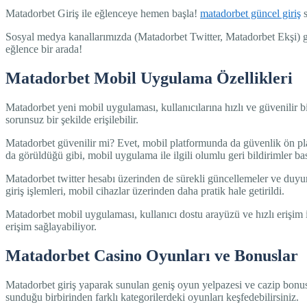
Matadorbet Giriş ile eğlenceye hemen başla!
matadorbet güncel giriş
s
Sosyal medya kanallarımızda (Matadorbet Twitter, Matadorbet Ekşi) g
eğlence bir arada!
Matadorbet Mobil Uygulama Özellikleri
Matadorbet yeni mobil uygulaması, kullanıcılarına hızlı ve güvenilir b
sorunsuz bir şekilde erişilebilir.
Matadorbet güvenilir mi? Evet, mobil platformunda da güvenlik ön pland
da görüldüğü gibi, mobil uygulama ile ilgili olumlu geri bildirimler ba
Matadorbet twitter hesabı üzerinden de sürekli güncellemeler ve duyuru
giriş işlemleri, mobil cihazlar üzerinden daha pratik hale getirildi.
Matadorbet mobil uygulaması, kullanıcı dostu arayüzü ve hızlı erişim i
erişim sağlayabiliyor.
Matadorbet Casino Oyunları ve Bonuslar
Matadorbet giriş yaparak sunulan geniş oyun yelpazesi ve cazip bonusl
sunduğu birbirinden farklı kategorilerdeki oyunları keşfedebilirsiniz.