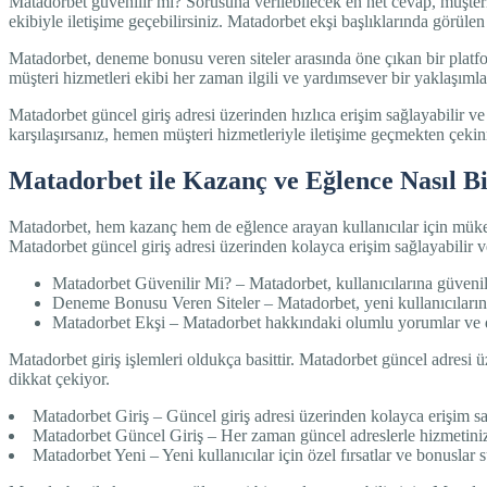
Matadorbet güvenilir mi? Sorusuna verilebilecek en net cevap, müşteri 
ekibiyle iletişime geçebilirsiniz. Matadorbet ekşi başlıklarında görüle
Matadorbet, deneme bonusu veren siteler arasında öne çıkan bir platfor
müşteri hizmetleri ekibi her zaman ilgili ve yardımsever bir yaklaşımla
Matadorbet güncel giriş adresi üzerinden hızlıca erişim sağlayabilir v
karşılaşırsanız, hemen müşteri hizmetleriyle iletişime geçmekten çeki
Matadorbet ile Kazanç ve Eğlence Nasıl B
Matadorbet, hem kazanç hem de eğlence arayan kullanıcılar için mükemm
Matadorbet güncel giriş adresi üzerinden kolayca erişim sağlayabilir 
Matadorbet Güvenilir Mi? – Matadorbet, kullanıcılarına güvenili
Deneme Bonusu Veren Siteler – Matadorbet, yeni kullanıcılarına
Matadorbet Ekşi – Matadorbet hakkındaki olumlu yorumlar ve den
Matadorbet giriş işlemleri oldukça basittir. Matadorbet güncel adresi 
dikkat çekiyor.
Matadorbet Giriş – Güncel giriş adresi üzerinden kolayca erişim sağ
Matadorbet Güncel Giriş – Her zaman güncel adreslerle hizmetini
Matadorbet Yeni – Yeni kullanıcılar için özel fırsatlar ve bonuslar