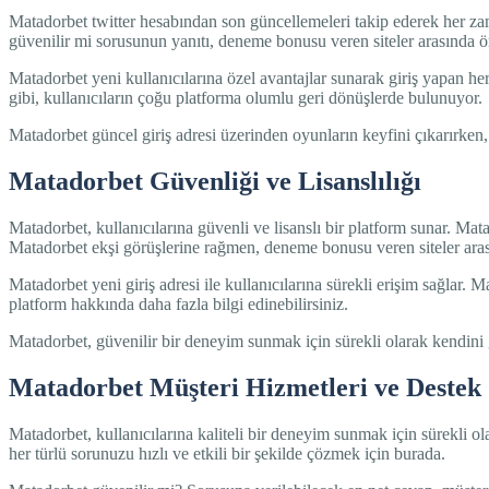
Matadorbet twitter hesabından son güncellemeleri takip ederek her zam
güvenilir mi sorusunun yanıtı, deneme bonusu veren siteler arasında ö
Matadorbet yeni kullanıcılarına özel avantajlar sunarak giriş yapan he
gibi, kullanıcıların çoğu platforma olumlu geri dönüşlerde bulunuyor.
Matadorbet güncel giriş adresi üzerinden oyunların keyfini çıkarırken,
Matadorbet Güvenliği ve Lisanslılığı
Matadorbet, kullanıcılarına güvenli ve lisanslı bir platform sunar. Mat
Matadorbet ekşi görüşlerine rağmen, deneme bonusu veren siteler arası
Matadorbet yeni giriş adresi ile kullanıcılarına sürekli erişim sağlar. 
platform hakkında daha fazla bilgi edinebilirsiniz.
Matadorbet, güvenilir bir deneyim sunmak için sürekli olarak kendini ge
Matadorbet Müşteri Hizmetleri ve Destek
Matadorbet, kullanıcılarına kaliteli bir deneyim sunmak için sürekli ol
her türlü sorunuzu hızlı ve etkili bir şekilde çözmek için burada.