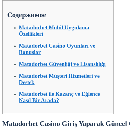
Содержимое
Matadorbet Mobil Uygulama
Özellikleri
Matadorbet Casino Oyunları ve
Bonuslar
Matadorbet Güvenliği ve Lisanslılığı
Matadorbet Müşteri Hizmetleri ve
Destek
Matadorbet ile Kazanç ve Eğlence
Nasıl Bir Arada?
Matadorbet Casino Giriş Yaparak Güncel O