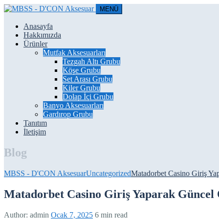
MENÜ
Anasayfa
Hakkımızda
Ürünler
Mutfak Aksesuarları
Tezgah Altı Grubu
Köşe Grubu
Set Arası Grubu
Kiler Grubu
Dolap İçi Grubu
Banyo Aksesuarları
Gardırop Grubu
Tanıtım
İletişim
Blog
MBSS - D'CON Aksesuar
Uncategorized
Matadorbet Casino Giriş Yap
Matadorbet Casino Giriş Yaparak Güncel O
Author:
admin
Ocak 7, 2025
6 min read