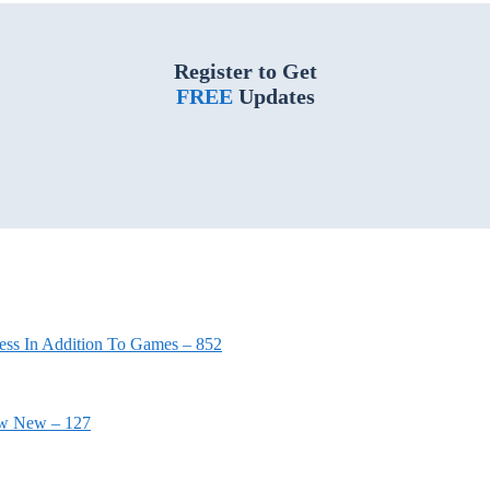
Register to Get
FREE
Updates
ess In Addition To Games – 852
ow New – 127