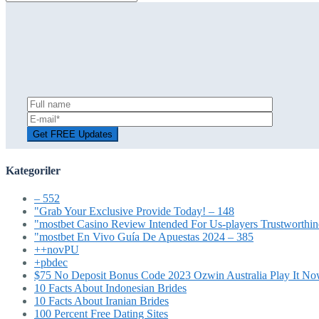
ara:
Kategoriler
– 552
"Grab Your Exclusive Provide Today! – 148
"mostbet Casino Review Intended For Us-players Trustworthin
"mostbet En Vivo Guía De Apuestas 2024 – 385
++novPU
+pbdec
$75 No Deposit Bonus Code 2023 Ozwin Australia Play It N
10 Facts About Indonesian Brides
10 Facts About Iranian Brides
100 Percent Free Dating Sites