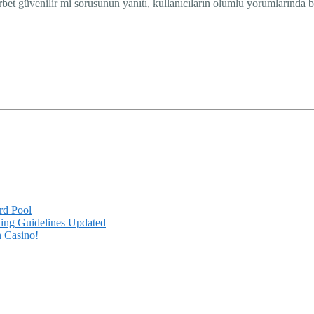
rbet güvenilir mi sorusunun yanıtı, kullanıcıların olumlu yorumlarında
rd Pool
ing Guidelines Updated
 Casino!