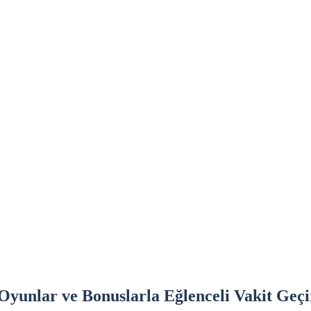
yunlar ve Bonuslarla Eğlenceli Vakit Geçi