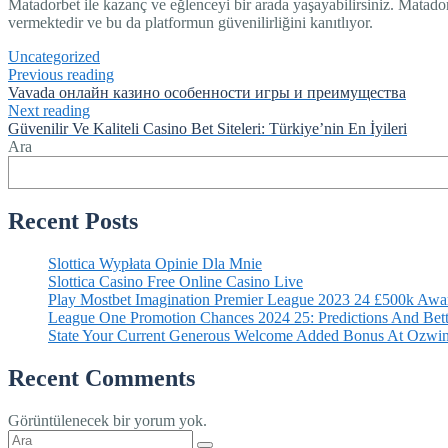
Matadorbet ile kazanç ve eğlenceyi bir arada yaşayabilirsiniz. Matado
vermektedir ve bu da platformun güvenilirliğini kanıtlıyor.
Uncategorized
Previous reading
Vavada онлайн казино особенности игры и преимущества
Next reading
Güvenilir Ve Kaliteli Casino Bet Siteleri: Türkiye’nin En İyileri
Ara
Recent Posts
Slottica Wypłata Opinie Dla Mnie
Slottica Casino Free Online Casino Live
Play Mostbet Imagination Premier League 2023 24 £500k Awa
League One Promotion Chances 2024 25: Predictions And Bett
State Your Current Generous Welcome Added Bonus At Ozwin
Recent Comments
Görüntülenecek bir yorum yok.
Şunu