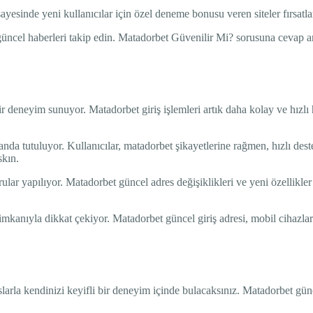
ayesinde yeni kullanıcılar için özel deneme bonusu veren siteler fırsatl
üncel haberleri takip edin. Matadorbet Güvenilir Mi? sorusuna cevap ar
ir deneyim sunuyor. Matadorbet giriş işlemleri artık daha kolay ve hızlı 
a tutuluyor. Kullanıcılar, matadorbet şikayetlerine rağmen, hızlı destek
skın.
lar yapılıyor. Matadorbet güncel adres değişiklikleri ve yeni özellikle
mkanıyla dikkat çekiyor. Matadorbet güncel giriş adresi, mobil cihazlar
arla kendinizi keyifli bir deneyim içinde bulacaksınız. Matadorbet günc