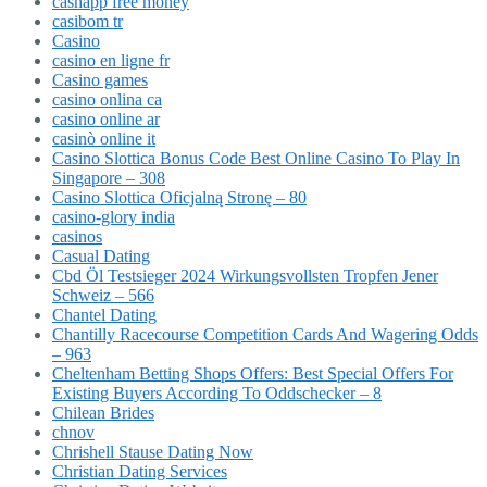
cashapp free money
casibom tr
Casino
casino en ligne fr
Casino games
casino onlina ca
casino online ar
casinò online it
Casino Slottica Bonus Code Best Online Casino To Play In
Singapore – 308
Casino Slottica Oficjalną Stronę – 80
casino-glory india
casinos
Casual Dating
Cbd Öl Testsieger 2024 Wirkungsvollsten Tropfen Jener
Schweiz – 566
Chantel Dating
Chantilly Racecourse Competition Cards And Wagering Odds
– 963
Cheltenham Betting Shops Offers: Best Special Offers For
Existing Buyers According To Oddschecker – 8
Chilean Brides
chnov
Chrishell Stause Dating Now
Christian Dating Services