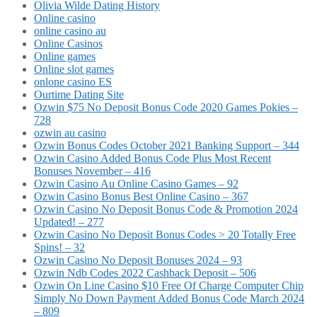
Olivia Wilde Dating History
Online casino
online casino au
Online Casinos
Online games
Online slot games
onlone casino ES
Ourtime Dating Site
Ozwin $75 No Deposit Bonus Code 2020 Games Pokies –
728
ozwin au casino
Ozwin Bonus Codes October 2021 Banking Support – 344
Ozwin Casino Added Bonus Code Plus Most Recent
Bonuses November – 416
Ozwin Casino Au Online Casino Games – 92
Ozwin Casino Bonus Best Online Casino – 367
Ozwin Casino No Deposit Bonus Code & Promotion 2024
Updated! – 277
Ozwin Casino No Deposit Bonus Codes > 20 Totally Free
Spins! – 32
Ozwin Casino No Deposit Bonuses 2024 – 93
Ozwin Ndb Codes 2022 Cashback Deposit – 506
Ozwin On Line Casino $10 Free Of Charge Computer Chip
Simply No Down Payment Added Bonus Code March 2024
– 809