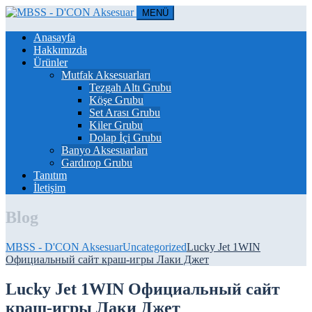
MENÜ
Anasayfa
Hakkımızda
Ürünler
Mutfak Aksesuarları
Tezgah Altı Grubu
Köşe Grubu
Set Arası Grubu
Kiler Grubu
Dolap İçi Grubu
Banyo Aksesuarları
Gardırop Grubu
Tanıtım
İletişim
Blog
MBSS - D'CON Aksesuar
Uncategorized
Lucky Jet 1WIN
Официальный сайт краш-игры Лаки Джет
Lucky Jet 1WIN Официальный сайт
краш-игры Лаки Джет