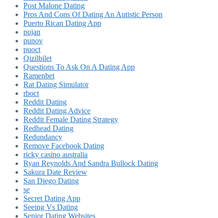
Post Malone Dating
Pros And Cons Of Dating An Autistic Person
Puerto Rican Dating App
pujan
punov
puoct
Qizilbilet
Questions To Ask On A Dating App
Ramenbet
Rat Dating Simulator
rboct
Reddit Dating
Reddit Dating Advice
Reddit Female Dating Strategy
Redhead Dating
Redundancy
Remove Facebook Dating
ricky casino australia
Ryan Reynolds And Sandra Bullock Dating
Sakura Date Review
San Diego Dating
se
Secret Dating App
Seeing Vs Dating
Senior Dating Websites