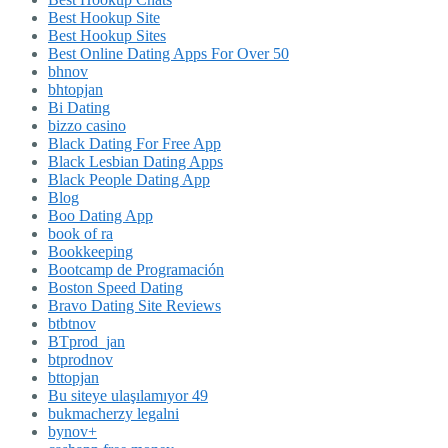
Best Hookup Site
Best Hookup Sites
Best Online Dating Apps For Over 50
bhnov
bhtopjan
Bi Dating
bizzo casino
Black Dating For Free App
Black Lesbian Dating Apps
Black People Dating App
Blog
Boo Dating App
book of ra
Bookkeeping
Bootcamp de Programación
Boston Speed Dating
Bravo Dating Site Reviews
btbtnov
BTprod_jan
btprodnov
bttopjan
Bu siteye ulaşılamıyor 49
bukmacherzy legalni
bynov+