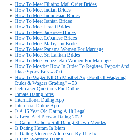
How To Meet Filipino Mail Order Brides
How To Meet Indian Brides
How To Meet Indonesian Brides
How To Meet Iranian Brides
How To Meet Israeli Brides
How To Meet Japanese Brides
How To Meet Lebanese Brides
How To Meet Malaysian Brides
How To Meet Panama Women For Marriage
How To Meet Sri Lankan Brides
How To Meet Venezuelan Women For Marriage
How To Mostbet How In Order To Register, Deposit And
Place Sports Bets – 810
How To Wager Nfl On Mostbet App Football Wagering
Rules & Wagers Grading" – 53
Icebreaker Questions For Dating
Inmate Dating Sites
International Dating App
Interracial Dating App
Is A 16 Year Old Dating A 18 Legal
Is Brent And Pierson Dating 2022
Is Camila Cabello Still Dating Shawn Mendes
Is Dating Haram In Islam
Is Dating Violence Addressed By Title Ix
Is Finn Wolfhard Dating