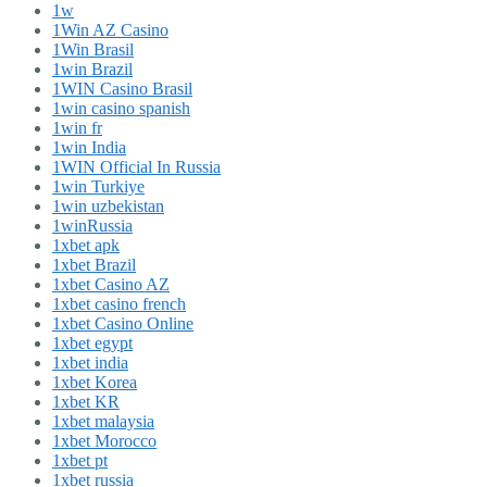
1w
1Win AZ Casino
1Win Brasil
1win Brazil
1WIN Casino Brasil
1win casino spanish
1win fr
1win India
1WIN Official In Russia
1win Turkiye
1win uzbekistan
1winRussia
1xbet apk
1xbet Brazil
1xbet Casino AZ
1xbet casino french
1xbet Casino Online
1xbet egypt
1xbet india
1xbet Korea
1xbet KR
1xbet malaysia
1xbet Morocco
1xbet pt
1xbet russia