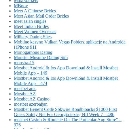
MaxiMarkets
MBnov
Meet A Chinese Brides
Meet Asian Mail Order Brides
meet asian singles
Meet Indian Brides
Meet Women Overseas
Military Dating Sites
Mobilne kasyno Vulkan Vegas Pobierz aplikację na Androida
i iPhone 911
Monogamous Dating
Monster Musume Dating Sim
monstra-15
Mostbet Android & Ios App Download & Install Mostbet
Mobile App – 149
Mostbet Android & Ios App Download & Install Mostbet
Mobile App – 474
mostbet apk
Mostbet AZ
Mostbet AZ Casino
mostbet azerbaijan
Mostbet Benefit Code Sbkwire Roadbloacks $1000 First
Guess Safety Net For Georgia-texas, Nfl Week 7 – 486
‎mostbet Casino & Roulette On The Particular App Store" –
976