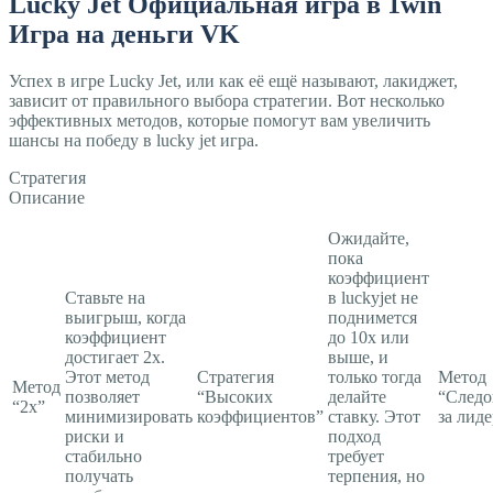
Lucky Jet Официальная игра в 1win
Игра на деньги VK
Успех в игре Lucky Jet, или как её ещё называют, лакиджет,
зависит от правильного выбора стратегии. Вот несколько
эффективных методов, которые помогут вам увеличить
шансы на победу в lucky jet игра.
Стратегия
Описание
Ожидайте,
пока
коэффициент
Ставьте на
в luckyjet не
выигрыш, когда
поднимется
коэффициент
до 10x или
достигает 2x.
выше, и
Этот метод
Стратегия
только тогда
Метод
Метод
позволяет
“Высоких
делайте
“Следо
“2x”
минимизировать
коэффициентов”
ставку. Этот
за лид
риски и
подход
стабильно
требует
получать
терпения, но