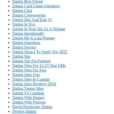
Dating Best Friend
Dating Card Game Questions
Dating Chat
Dating Conversation
Dating Dos And Don Ts
Dating In Nyc
Dating In Your 50s As A Woman
Dating Intentionally
Dating Me Is Like Prompt
Dating Questions
Dating Service
Dating Shows To Apply For 2022
Dating Site
Dating Site For Farmers
Dating Sites For 12-15 Year Olds
Dating Sites For Free
Dating Sites Free
Dating Sites In Canada
Dating Sites Reviews 2016
Dating Taurus Man
Dating Vs Courting
Dating With Herpes
Dating With Purpose
David Duchovny Dating
Denver Dating