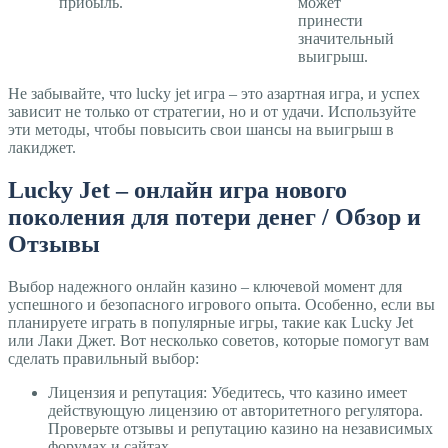
прибыль.
может
принести
значительный
выигрыш.
Не забывайте, что lucky jet игра – это азартная игра, и успех
зависит не только от стратегии, но и от удачи. Используйте
эти методы, чтобы повысить свои шансы на выигрыш в
лакиджет.
Lucky Jet – онлайн игра нового
поколения для потери денег / Обзор и
Отзывы
Выбор надежного онлайн казино – ключевой момент для
успешного и безопасного игрового опыта. Особенно, если вы
планируете играть в популярные игры, такие как Lucky Jet
или Лаки Джет. Вот несколько советов, которые помогут вам
сделать правильный выбор:
Лицензия и репутация: Убедитесь, что казино имеет
действующую лицензию от авторитетного регулятора.
Проверьте отзывы и репутацию казино на независимых
форумах и сайтах.