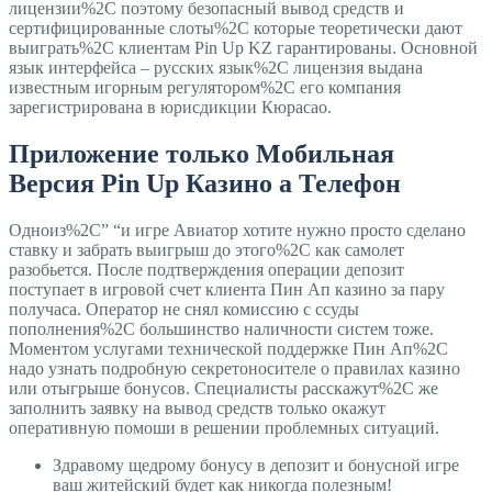
лицензии%2C поэтому безопасный вывод средств и
сертифицированные слоты%2C которые теоретически дают
выиграть%2C клиентам Pin Up KZ гарантированы. Основной
язык интерфейса – русских язык%2C лицензия выдана
известным игорным регулятором%2C его компания
зарегистрирована в юрисдикции Кюрасао.
Приложение только Мобильная
Версия Pin Up Казино а Телефон
Одноиз%2C” “и игре Авиатор хотите нужно просто сделано
ставку и забрать выигрыш до этого%2C как самолет
разобьется. После подтверждения операции депозит
поступает в игровой счет клиента Пин Ап казино за пару
получаса. Оператор не снял комиссию с ссуды
пополнения%2C большинство наличности систем тоже.
Моментом услугами технической поддержке Пин Ап%2C
надо узнать подробную секретоносителе о правилах казино
или отыгрыше бонусов. Специалисты расскажут%2C же
заполнить заявку на вывод средств только окажут
оперативную помоши в решении проблемных ситуаций.
Здравому щедрому бонусу в депозит и бонусной игре
ваш житейский будет как никогда полезным!