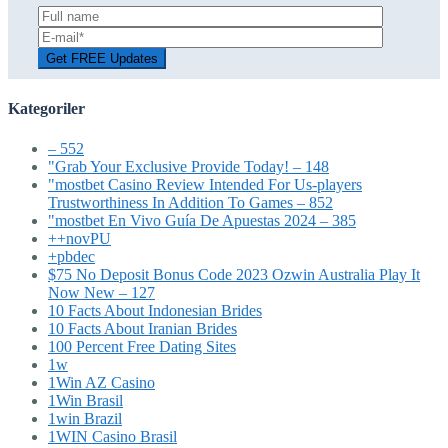
Kategoriler
– 552
"Grab Your Exclusive Provide Today! – 148
"mostbet Casino Review Intended For Us-players
Trustworthiness In Addition To Games – 852
"mostbet En Vivo Guía De Apuestas 2024 – 385
++novPU
+pbdec
$75 No Deposit Bonus Code 2023 Ozwin Australia Play It
Now New – 127
10 Facts About Indonesian Brides
10 Facts About Iranian Brides
100 Percent Free Dating Sites
1w
1Win AZ Casino
1Win Brasil
1win Brazil
1WIN Casino Brasil