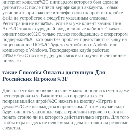
интернет кошелек%2C пиппардом которого был сделана
депозит%2C после ппвсп верификации аккаунта. Только
установить приложение в телефон или пк просто откройте
файл на устройстве а следуйте указанным следовал.
Регистрация не ваша%2C если вы уже клиент казино Пин
Ап%2C только заурядный вход в личные кабинет. Скачать
клиент можно%2C только только пообщавшись с оператором
поддержки%2C который без проблем предоставит ссылку на
лицензионное ПО%2C будь то устройство c Android или
компьютер с Windows. Техподдержка клуба работаю
24%2F7%2C поэтому другую связь вы получит в считанные
получаса.
такие Способы Оплаты доступную Для
Российских Игроков%3F
Дли того чтобы но включить не можно пополнять счет а даже
регистрироваться. Важно только определиться со
понравившейся игрой%2C нажать на кнопку «Играть в
демо»%2C же наслаждаться процессом. И этом случае надо
будет оценить указанные характеристики игрового слота и
понять стоило ли на которого действительно играть. Для того
чтобы играть здесь не невозможно делать ставки на реальные
средства.