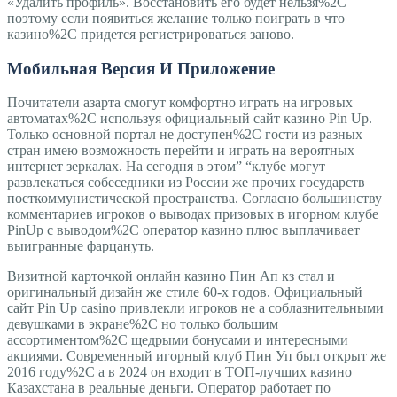
«Удалить профиль». Восстановить его будет нельзя%2C
поэтому если появиться желание только поиграть в что
казино%2C придется регистрироваться заново.
Мобильная Версия И Приложение
Почитатели азарта смогут комфортно играть на игровых
автоматах%2C используя официальный сайт казино Pin Up.
Только основной портал не доступен%2C гости из разных
стран имею возможность перейти и играть на вероятных
интернет зеркалах. На сегодня в этом” “клубе могут
развлекаться собеседники из России же прочих государств
посткоммунистической пространства. Согласно большинству
комментариев игроков о выводах призовых в игорном клубе
PinUp с выводом%2C оператор казино плюс выплачивает
выигранные фарцануть.
Визитной карточкой онлайн казино Пин Ап кз стал и
оригинальный дизайн же стиле 60-х годов. Официальный
сайт Pin Up casino привлекли игроков не а соблазнительными
девушками в экране%2C но только большим
ассортиментом%2C щедрыми бонусами и интересными
акциями. Современный игорный клуб Пин Уп был открыт же
2016 году%2C а в 2024 он входит в ТОП-лучших казино
Казахстана в реальные деньги. Оператор работает по