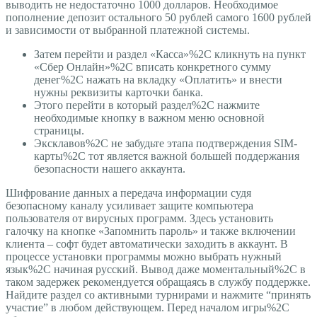
выводить не недостаточно 1000 долларов. Необходимое
пополнение депозит остального 50 рублей самого 1600 рублей
и зависимости от выбранной платежной системы.
Затем перейти и раздел «Касса»%2C кликнуть на пункт
«Сбер Онлайн»%2C вписать конкретного сумму
денег%2C нажать на вкладку «Оплатить» и внести
нужны реквизиты карточки банка.
Этого перейти в который раздел%2C нажмите
необходимые кнопку в важном меню основной
страницы.
Эксклавов%2C не забудьте этапа подтверждения SIM-
карты%2C тот является важной большей поддержания
безопасности нашего аккаунта.
Шифрование данных а передача информации судя
безопасному каналу усиливает защите компьютера
пользователя от вирусных программ. Здесь установить
галочку на кнопке «Запомнить пароль» и также включении
клиента – софт будет автоматически заходить в аккаунт. В
процессе установки программы можно выбрать нужный
язык%2C начиная русский. Вывод даже моментальный%2C в
таком задержек рекомендуется обращаясь в службу поддержке.
Найдите раздел со активными турнирами и нажмите “принять
участие” в любом действующем. Перед началом игры%2C