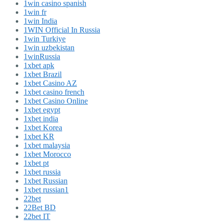
1win casino spanish
1win fr
1win India
1WIN Official In Russia
1win Turkiye
1win uzbekistan
1winRussia
1xbet apk
1xbet Brazil
1xbet Casino AZ
1xbet casino french
1xbet Casino Online
1xbet egypt
1xbet india
1xbet Korea
1xbet KR
1xbet malaysia
1xbet Morocco
1xbet pt
1xbet russia
1xbet Russian
1xbet russian1
22bet
22Bet BD
22bet IT