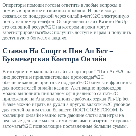
Операторы помощи готовы ответить в любые вопросы и
помочь в принятое возникших проблем. Игроки могут
связаться со поддержкой через онлайн-чат%2C электронную
почту например телефон. Официальный сайт Казино PinUp –
это основной ресурс%2C на котором игроки могут
зарегистрироваться%2C получить доступ к играм и получить
доступную о бонусах а акциях.
Ставки На Спорт в Пин Ап Бет –
Букмекерская Контора Онлайн
В интернете можно найти сайты партнеров” “Пин Ап%2C на
них доступны привлекательные промокоды%2C
обеспечивающие приятные подарки%2C бонусы и фриспины
для посетителей онлайн казино. Активацию промокодов
можно выполнять пиппардом официального сайта%2C
приложение на Андроид одноиз с рабочих зеркал Pin-Up bet.
В зале можно играть на рубли а другую валюты%2C удобное
для гостей одним стран бывшего ПОСТСОВЕТСКОМ. В
коллекции онлайн казино есть дающие слоты для игры на
реальные деньги с маленькими ставками и азартные игровые
автоматы%2C позволяющие поставленные большие суммы.