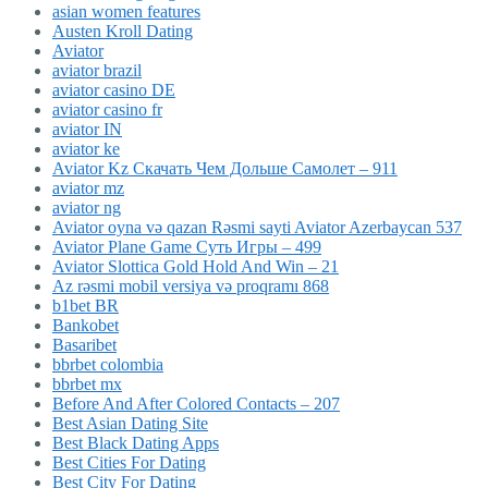
asian women features
Austen Kroll Dating
Aviator
aviator brazil
aviator casino DE
aviator casino fr
aviator IN
aviator ke
Aviator Kz Скачать Чем Дольше Самолет – 911
aviator mz
aviator ng
Aviator oyna və qazan Rəsmi sayti Aviator Azerbaycan 537
Aviator Plane Game Суть Игры – 499
Aviator Slottica Gold Hold And Win – 21
Az rəsmi mobil versiya və proqramı 868
b1bet BR
Bankobet
Basaribet
bbrbet colombia
bbrbet mx
Before And After Colored Contacts – 207
Best Asian Dating Site
Best Black Dating Apps
Best Cities For Dating
Best City For Dating