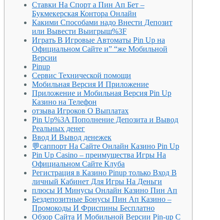
Ставки На Спорт а Пин Ап Бет –
Букмекерская Контора Онлайн
Какими Способами надо Внести Депозит
или Вывести Выигрыш%3F
Играть В Игровые Автоматы Pin Up на
Официальном Сайте и” “же Мобильной
Версии
Pinup
Сервис Технической помощи
Мобильная Версия И Приложение
Приложение и Мобильная Версия Pin Up
Казино на Телефон
отзыва Игроков О Выплатах
Pin Up%3A Пополнение Депозита и Вывод
Реальных денег
Ввод И Вывод денежек
💬саппорт На Сайте Онлайн Казино Pin Up
Pin Up Casino – преимущества Игры На
Официальном Сайте Клуба
Регистрация в Казино Pinup только Вход В
личный Кабинет Для Игры На Деньги
плюсы И Минусы Онлайн Казино Пин Ап
Бездепозитные Бонусы Пин Ап Казино –
Промокоды И Фриспины Бесплатно
Обзор Сайта И Мобильной Версии Pin-up С