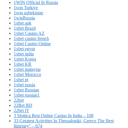
1WIN Official In Russia
1win Turkiye
1win uzbekistan
1winRussia
1xbet apk
1xbet Brazil
1xbet Casino AZ
1xbet casino french
1xbet Casino Online
1xbet egypt
1xbet india
1xbet Korea
1xbet KR
1xbet malaysia
1xbet Morocco
1xbet pt
1xbet russia
1xbet Russian
1xbet russian1
22bet
22Bet BD
22bet IT
3 Slottica Best Online Casino In India – 108
33 Greatest Activities In Thessaloniki, Greece The Best
Itinerary" – 674