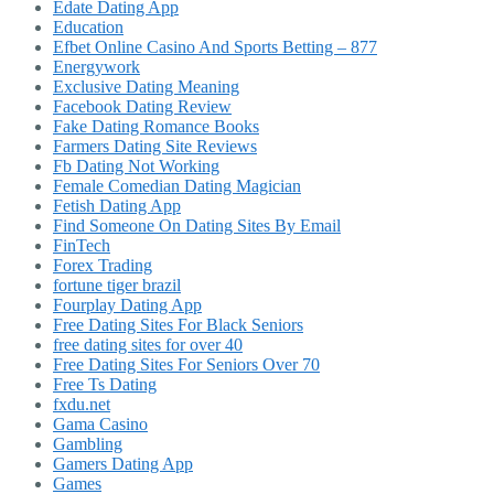
Edate Dating App
Education
Efbet Online Casino And Sports Betting – 877
Energywork
Exclusive Dating Meaning
Facebook Dating Review
Fake Dating Romance Books
Farmers Dating Site Reviews
Fb Dating Not Working
Female Comedian Dating Magician
Fetish Dating App
Find Someone On Dating Sites By Email
FinTech
Forex Trading
fortune tiger brazil
Fourplay Dating App
Free Dating Sites For Black Seniors
free dating sites for over 40
Free Dating Sites For Seniors Over 70
Free Ts Dating
fxdu.net
Gama Casino
Gambling
Gamers Dating App
Games