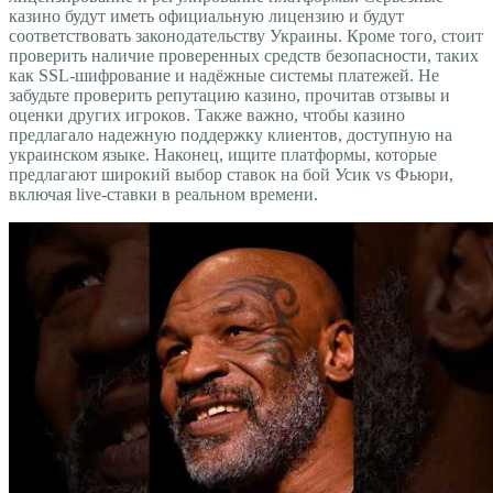
казино будут иметь официальную лицензию и будут
соответствовать законодательству Украины. Кроме того, стоит
проверить наличие проверенных средств безопасности, таких
как SSL-шифрование и надёжные системы платежей. Не
забудьте проверить репутацию казино, прочитав отзывы и
оценки других игроков. Также важно, чтобы казино
предлагало надежную поддержку клиентов, доступную на
украинском языке. Наконец, ищите платформы, которые
предлагают широкий выбор ставок на бой Усик vs Фьюри,
включая live-ставки в реальном времени.