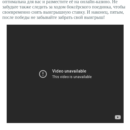
оптимальна для вас и разместите её на онлайн-казино. Не
забудьте также следить за ходом боксёрского поединка, чтобы
своевременно снять выигрышную ставку. И наконец, пятым,
после победы не забывайте забрать свой выигрыш!