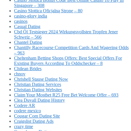
Casino Slottica Bonus Code Best Online Casino To Play In
Singapore – 308
Casino Slottica Oficjalną Stronę – 80
casino-glory india
casinos
Casual Dating
Cbd Öl Testsieger 2024 Wirkungsvollsten Tropfen Jener
Schweiz – 566
Chantel Dating
Chantilly Racecourse Competition Cards And Wagering Odds
– 963
Cheltenham Betting Shops Offers: Best Special Offers For
Existing Buyers According To Oddschecker – 8
Chilean Brides
chnov
Chrishell Stause Dating Now
Christian Dating Services
Christian Dating Websites
Claim Your Mostbet R25 Free Bet Welcome Offer – 693
Clea Duvall Dating History
Codere AR
codere mexico
Cougar Com Dating Site
Craigslist Dating Ads
crazy time