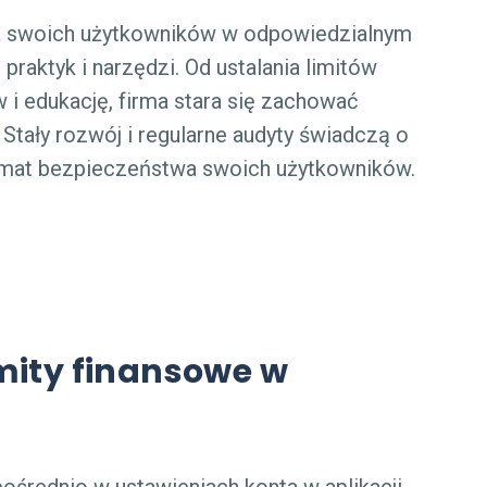
ra swoich użytkowników w odpowiedzialnym
raktyk i narzędzi. Od ustalania limitów
 i edukację, firma stara się zachować
Stały rozwój i regularne audyty świadczą o
temat bezpieczeństwa swoich użytkowników.
mity finansowe w