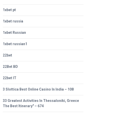
1xbet pt
1xbet russia
1xbet Russian
1xbet russian1
22bet
22Bet BD
22bet IT
3 Slottica Best Online Casino In India – 108
33 Greatest Activities In Thessaloniki, Greece
The Best Itinerary" – 674