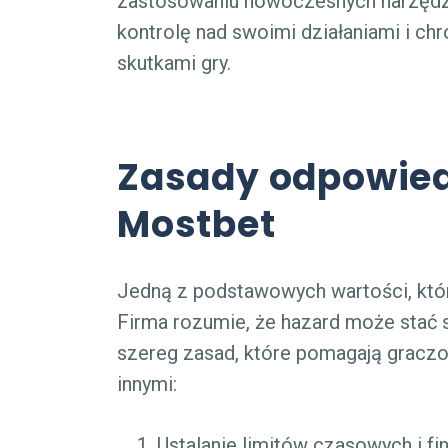
zastosowaniu nowoczesnych narzędzi
kontrolę nad swoimi działaniami i ch
skutkami gry.
Zasady odpowied
Mostbet
Jedną z podstawowych wartości, któr
Firma rozumie, że hazard może stać 
szereg zasad, które pomagają gracz
innymi:
Ustalanie limitów czasowych i f