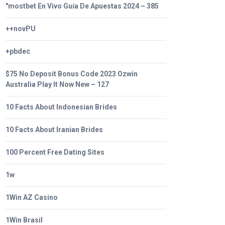
"mostbet En Vivo Guía De Apuestas 2024 – 385
++novPU
+pbdec
$75 No Deposit Bonus Code 2023 Ozwin
Australia Play It Now New – 127
10 Facts About Indonesian Brides
10 Facts About Iranian Brides
100 Percent Free Dating Sites
1w
1Win AZ Casino
1Win Brasil