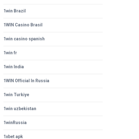
1win Brazil
1WIN Casino Brasil
1win casino spanish
1win fr
1win India
1WIN Official In Russia
1win Turkiye
1win uzbekistan
1winRussia
1xbet apk