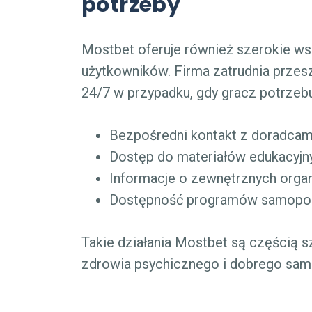
potrzeby
Mostbet oferuje również szerokie w
użytkowników. Firma zatrudnia przesz
24/7 w przypadku, gdy gracz potrzebu
Bezpośredni kontakt z doradcami
Dostęp do materiałów edukacyjn
Informacje o zewnętrznych orga
Dostępność programów samopomo
Takie działania Mostbet są częścią sz
zdrowia psychicznego i dobrego sa