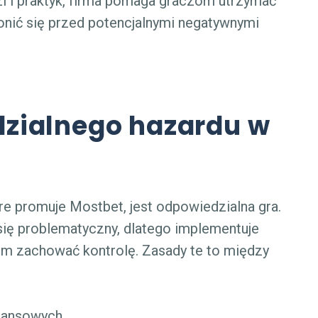
 i praktyk, firma pomaga graczom utrzymać
ronić się przed potencjalnymi negatywnymi
zialnego hazardu w
e promuje Mostbet, jest odpowiedzialna gra.
się problematyczny, dlatego implementuje
om zachować kontrolę. Zasady te to między
inansowych