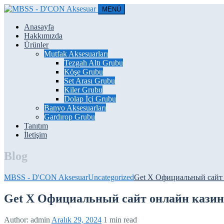
MENÜ
Anasayfa
Hakkımızda
Ürünler
Mutfak Aksesuarları
Tezgah Altı Grubu
Köşe Grubu
Set Arası Grubu
Kiler Grubu
Dolap İçi Grubu
Banyo Aksesuarları
Gardırop Grubu
Tanıtım
İletişim
Blog
MBSS - D'CON Aksesuar
Uncategorized
Get X Официальный сайт о
Get X Официальный сайт онлайн казино 
Author:
admin
Aralık 29, 2024
1 min read