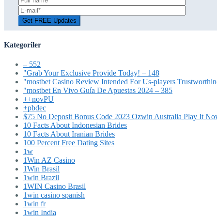
Kategoriler
– 552
"Grab Your Exclusive Provide Today! – 148
"mostbet Casino Review Intended For Us-players Trustworthin
"mostbet En Vivo Guía De Apuestas 2024 – 385
++novPU
+pbdec
$75 No Deposit Bonus Code 2023 Ozwin Australia Play It N
10 Facts About Indonesian Brides
10 Facts About Iranian Brides
100 Percent Free Dating Sites
1w
1Win AZ Casino
1Win Brasil
1win Brazil
1WIN Casino Brasil
1win casino spanish
1win fr
1win India