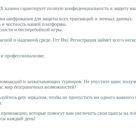
etX казино гарантирует полную конфиденциальность и защиту в
ии шифрования для защиты всех транзакций и личных данных.
 и честность нашей платформы.
сности и бесперебойной игры.
асной и надежной среде. Гет Икс Регистрация займет всего неск
 и профессионализме.
промоакций и захватывающих турниров. Не упустите шанс получ
вас мир безграничных возможностей!
ьзуйтесь getx зеркалом, чтобы не пропустить ни одного важного
.
промоакции, которые помогут вам увеличить свои шансы на побед
усы каждый день!