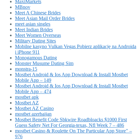
MaxiMarkets
MBnov
Meet A Chinese Brides
Meet Asian Mail Order Brides
meet asian singles
Meet Indian Brides
Meet Women Overseas
Military Dating Sites
Mobilne kasyno Vulkan Vegas Pobierz aplikację na Androida
i iPhone 911
Monogamous Dating
Monster Musume Dating Sim
monstra-15
Mostbet Android & Ios App Download & Install Mostbet
Mobile App – 149
Mostbet Android & Ios App Download & Install Mostbet
Mobile App – 474
mostbet apk
Mostbet AZ
Mostbet AZ Casino
mostbet azerbaijan
Mostbet Benefit Code Sbkwire Roadbloacks $1000 First
Guess Safety Net For Georgia-texas, Nfl Week 7 – 486
‎mostbet Casino & Roulette On The Particular App Store" –
976