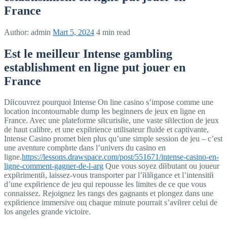
France
Author:
admin
Mart 5, 2024
4 min read
Est le meilleur Intense gambling
establishment en ligne put jouer en
France
Dйcouvrez pourquoi Intense On line casino s’impose comme une
location incontournable dump les beginners de jeux en ligne en
France. Avec une plateforme sйcurisйe, une vaste sйlection de jeux
de haut calibre, et une expйrience utilisateur fluide et captivante,
Intense Casino promet bien plus qu’une simple session de jeu – c’est
une aventure complиte dans l’univers du casino en
ligne.
https://lessons.drawspace.com/post/551671/intense-casino-en-
ligne-comment-gagner-de-l-arg
Que vous soyez dйbutant ou joueur
expйrimentй, laissez-vous transporter par l’йlйgance et l’intensitй
d’une expйrience de jeu qui repousse les limites de ce que vous
connaissez. Rejoignez les rangs des gagnants et plongez dans une
expйrience immersive oщ chaque minute pourrait s’avйrer celui de
los angeles grande victoire.