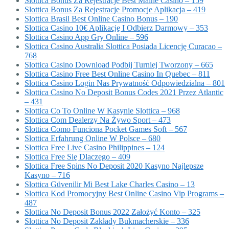
Slottica Bonus Za Rejestracje Best Maine Casino – 159
Slottica Bonus Za Rejestracje Promocje Aplikacja – 419
Slottica Brasil Best Online Casino Bonus – 190
Slottica Casino 10€ Aplikację I Odbierz Darmowy – 353
Slottica Casino App Gry Online – 596
Slottica Casino Australia Slottica Posiada Licencję Curacao –
768
Slottica Casino Download Podbij Turniej Tworzony – 665
Slottica Casino Free Best Online Casino In Quebec – 811
Slottica Casino Login Nas Prywatność Odpowiedzialna – 801
Slottica Casino No Deposit Bonus Codes 2021 Przez Atlantic
– 431
Slottica Co To Online W Kasynie Slottica – 968
Slottica Com Dealerzy Na Żywo Sport – 473
Slottica Como Funciona Pocket Games Soft – 567
Slottica Erfahrung Online W Polsce – 680
Slottica Free Live Casino Philippines – 124
Slottica Free Się Dlaczego – 409
Slottica Free Spins No Deposit 2020 Kasyno Najlepsze
Kasyno – 716
Slottica Güvenilir Mi Best Lake Charles Casino – 13
Slottica Kod Promocyjny Best Online Casino Vip Programs –
487
Slottica No Deposit Bonus 2022 Założyć Konto – 325
Slottica No Deposit Zakłady Bukmacherskie – 336