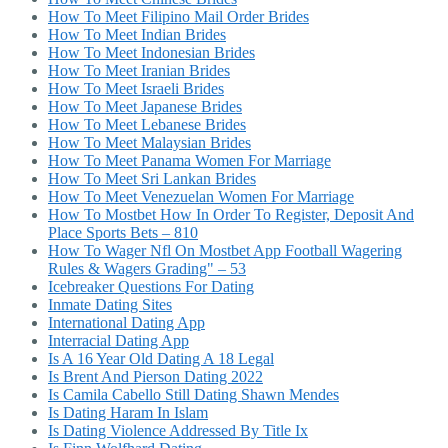
How To Meet Filipino Mail Order Brides
How To Meet Indian Brides
How To Meet Indonesian Brides
How To Meet Iranian Brides
How To Meet Israeli Brides
How To Meet Japanese Brides
How To Meet Lebanese Brides
How To Meet Malaysian Brides
How To Meet Panama Women For Marriage
How To Meet Sri Lankan Brides
How To Meet Venezuelan Women For Marriage
How To Mostbet How In Order To Register, Deposit And
Place Sports Bets – 810
How To Wager Nfl On Mostbet App Football Wagering
Rules & Wagers Grading" – 53
Icebreaker Questions For Dating
Inmate Dating Sites
International Dating App
Interracial Dating App
Is A 16 Year Old Dating A 18 Legal
Is Brent And Pierson Dating 2022
Is Camila Cabello Still Dating Shawn Mendes
Is Dating Haram In Islam
Is Dating Violence Addressed By Title Ix