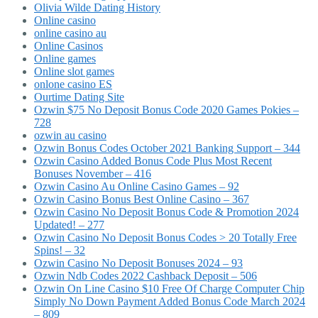
Olivia Wilde Dating History
Online casino
online casino au
Online Casinos
Online games
Online slot games
onlone casino ES
Ourtime Dating Site
Ozwin $75 No Deposit Bonus Code 2020 Games Pokies –
728
ozwin au casino
Ozwin Bonus Codes October 2021 Banking Support – 344
Ozwin Casino Added Bonus Code Plus Most Recent
Bonuses November – 416
Ozwin Casino Au Online Casino Games – 92
Ozwin Casino Bonus Best Online Casino – 367
Ozwin Casino No Deposit Bonus Code & Promotion 2024
Updated! – 277
Ozwin Casino No Deposit Bonus Codes > 20 Totally Free
Spins! – 32
Ozwin Casino No Deposit Bonuses 2024 – 93
Ozwin Ndb Codes 2022 Cashback Deposit – 506
Ozwin On Line Casino $10 Free Of Charge Computer Chip
Simply No Down Payment Added Bonus Code March 2024
– 809