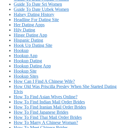
Guide To Date Sri Women
Guide To Date Uzbek Women
Halsey Dating History
Headline For Dating Site
Her Dating Apps
Hily Dating
Hinge Dating App
Hispanic Dating
Hook Up Dating Site
Hookup
Hookup App
Hookup Dating
Hookup Dating App
Hookup Site
Hookup Sites
How Can I Find A Chinese Wife?
How Old Was Priscilla Presley When She Started Dating
Elvis
How To Find Asian Wives Online?
How To Find Indian Mail Order Brides
How To Find Iranian Mail Order Brides
How To Find Japanese Brides
How To Find Thai Mail Order Brides
How To Marry A Chinese Woman?
How To Meet Chinese Brides