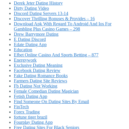
Derek Jeter Dating History
Dirty Dating Video
Discord Dating Servers 13-14
Discover Thrilling Bonuses & Provides – 16
Download Apk With Regard To Android And Ios For
Gambling Plus Casino Games – 298
Drew Barrymore Dating
E Dating Discord
Edate Dating App
Education
Efbet Online Casino And Sports Betting – 877
Energywork
Exclusive Dating Meaning
Facebook Dating Review
Fake Dating Romance Books
Farmers Dating Site Reviews
Fb Dating Not Working
Female Comedian Dating Magician
Fetish Dating App
Find Someone On Dating Sites By Email
FinTech
Forex Trading
fortune tiger brazil
Fourplay Dating App
Free Dating Sites For Black Seniors