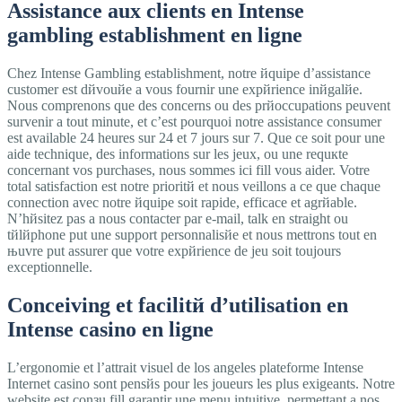
Assistance aux clients en Intense
gambling establishment en ligne
Chez Intense Gambling establishment, notre йquipe d’assistance
customer est dйvouйe а vous fournir une expйrience inйgalйe.
Nous comprenons que des concerns ou des prйoccupations peuvent
survenir а tout minute, et c’est pourquoi notre assistance consumer
est available 24 heures sur 24 et 7 jours sur 7. Que ce soit pour une
aide technique, des informations sur les jeux, ou une requкte
concernant vos purchases, nous sommes ici fill vous aider. Votre
total satisfaction est notre prioritй et nous veillons а ce que chaque
connection avec notre йquipe soit rapide, efficace et agrйable.
N’hйsitez pas а nous contacter par e-mail, talk en straight ou
tйlйphone put une support personnalisйe et nous mettrons tout en
њuvre put assurer que votre expйrience de jeu soit toujours
exceptionnelle.
Conceiving et facilitй d’utilisation en
Intense casino en ligne
L’ergonomie et l’attrait visuel de los angeles plateforme Intense
Internet casino sont pensйs pour les joueurs les plus exigeants. Notre
website est conзu fill garantir une menu intuitive, permettant а nos