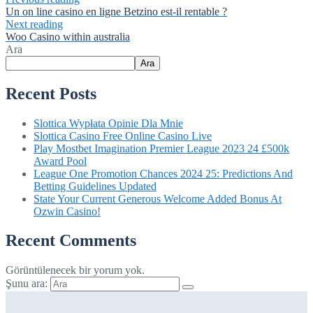
Un on line casino en ligne Betzino est-il rentable ?
Next reading
Woo Casino within australia
Ara
Ara
Recent Posts
Slottica Wypłata Opinie Dla Mnie
Slottica Casino Free Online Casino Live
Play Mostbet Imagination Premier League 2023 24 £500k
Award Pool
League One Promotion Chances 2024 25: Predictions And
Betting Guidelines Updated
State Your Current Generous Welcome Added Bonus At
Ozwin Casino!
Recent Comments
Görüntülenecek bir yorum yok.
Şunu ara: