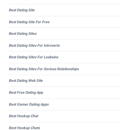
Best Dating Site
Best Dating Site For Free
Best Dating Sites
Best Dating Sites For Introverts
Best Dating Sites For Lesbains
Best Dating Sites For Serious Relationships
Best Dating Web Site
Best Free Dating App
Best Gamer Dating Apps
Best Hookup Chat
Best Hookup Chats