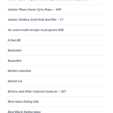
Aviator Plane Game Суть Игры – 499
Aviator Slottica Gold Hold And Win – 21
Az rəsmi mobil versiya və proqramı 868
b1bet BR
Bankobet
Basaribet
bbrbet colombia
bbrbet mx
Before And After Colored Contacts – 207
Best Asian Dating Site
Best Black Dating Apps