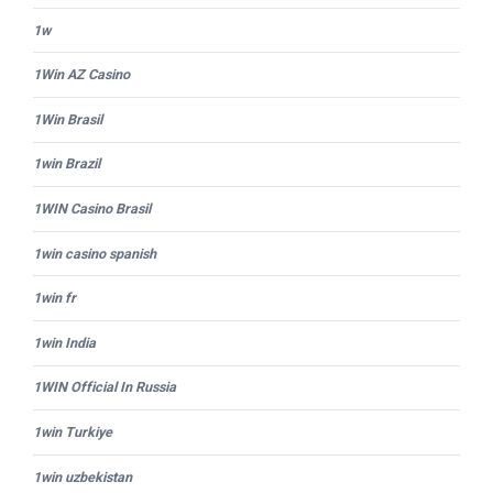
1w
1Win AZ Casino
1Win Brasil
1win Brazil
1WIN Casino Brasil
1win casino spanish
1win fr
1win India
1WIN Official In Russia
1win Turkiye
1win uzbekistan