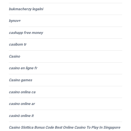
bukmacherzy legalni
bynov+
cashapp free money
casibom tr
Casino
casino en ligne fr
Casino games
casino onlina ca
casino online ar
casinò online it
Casino Slottica Bonus Code Best Online Casino To Play In Singapore