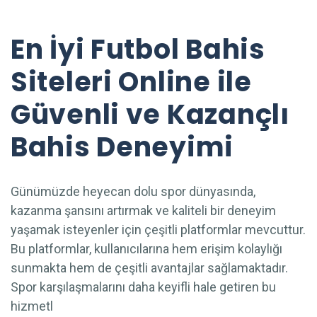
En İyi Futbol Bahis
Siteleri Online ile
Güvenli ve Kazançlı
Bahis Deneyimi
Günümüzde heyecan dolu spor dünyasında,
kazanma şansını artırmak ve kaliteli bir deneyim
yaşamak isteyenler için çeşitli platformlar mevcuttur.
Bu platformlar, kullanıcılarına hem erişim kolaylığı
sunmakta hem de çeşitli avantajlar sağlamaktadır.
Spor karşılaşmalarını daha keyifli hale getiren bu
hizmetl