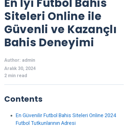
En İyi Futbol Bahis
Siteleri Online ile
Güvenli ve Kazançlı
Bahis Deneyimi
Author:
admin
Aralık 30, 2024
2 min read
Contents
En Güvenilir Futbol Bahis Siteleri Online 2024
Futbol Tutkunlarının Adresi