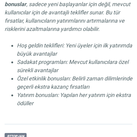
bonuslar
, sadece yeni başlayanlar için değil, mevcut
kullanıcılar için de avantajlı teklifler sunar. Bu tür
fırsatlar, kullanıcıların yatırımlarını artırmalarına ve
risklerini azaltmalarına yardımcı olabilir.
Hoş geldin teklifleri: Yeni üyeler için ilk yatırımda
büyük avantajlar
Sadakat programları: Mevcut kullanıcılara özel
sürekli avantajlar
Özel etkinlik bonusları: Belirli zaman dilimlerinde
geçerli ekstra kazanç fırsatları
Yatırım bonusları: Yapılan her yatırım için ekstra
ödüller
BTTOPJAN