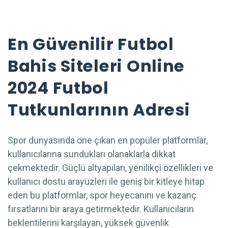
En Güvenilir Futbol
Bahis Siteleri Online
2024 Futbol
Tutkunlarının Adresi
Spor dünyasında öne çıkan en popüler platformlar,
kullanıcılarına sundukları olanaklarla dikkat
çekmektedir. Güçlü altyapıları, yenilikçi özellikleri ve
kullanıcı dostu arayüzleri ile geniş bir kitleye hitap
eden bu platformlar, spor heyecanını ve kazanç
fırsatlarını bir araya getirmektedir. Kullanıcıların
beklentilerini karşılayan, yüksek güvenlik