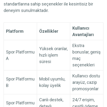
standartlarına sahip seçenekler ile kesintisiz bir
deneyim sunulmaktadır.
Kullanıcı
Platform
Özellikler
Avantajları
Ekstra
Yüksek oranlar,
Spor Platformu
bonuslar, geniş
hızlı işlem
A
maç
süresi
seçenekleri
Kullanıcı dostu
Spor Platformu
Mobil uyumlu,
arayüz, cazip
B
kolay üyelik
promosyonlar
Canlı destek,
24/7 erişim,
Spor Platformu
detaylı
çeşitli ödeme