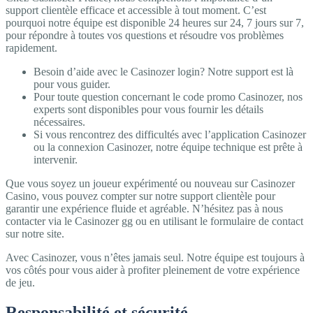
support clientèle efficace et accessible à tout moment. C’est
pourquoi notre équipe est disponible 24 heures sur 24, 7 jours sur 7,
pour répondre à toutes vos questions et résoudre vos problèmes
rapidement.
Besoin d’aide avec le Casinozer login? Notre support est là
pour vous guider.
Pour toute question concernant le code promo Casinozer, nos
experts sont disponibles pour vous fournir les détails
nécessaires.
Si vous rencontrez des difficultés avec l’application Casinozer
ou la connexion Casinozer, notre équipe technique est prête à
intervenir.
Que vous soyez un joueur expérimenté ou nouveau sur Casinozer
Casino, vous pouvez compter sur notre support clientèle pour
garantir une expérience fluide et agréable. N’hésitez pas à nous
contacter via le Casinozer gg ou en utilisant le formulaire de contact
sur notre site.
Avec Casinozer, vous n’êtes jamais seul. Notre équipe est toujours à
vos côtés pour vous aider à profiter pleinement de votre expérience
de jeu.
Responsabilité et sécurité