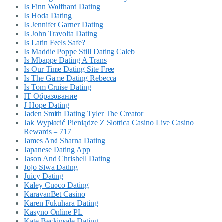
Is Finn Wolfhard Dating
Is Hoda Dating
Is Jennifer Garner Dating
Is John Travolta Dating
Is Latin Feels Safe?
Is Maddie Poppe Still Dating Caleb
Is Mbappe Dating A Trans
Is Our Time Dating Site Free
Is The Game Dating Rebecca
Is Tom Cruise Dating
IT Образование
J Hope Dating
Jaden Smith Dating Tyler The Creator
Jak Wypłacić Pieniądze Z Slottica Casino Live Casino
Rewards – 717
James And Sharna Dating
Japanese Dating App
Jason And Chrishell Dating
Jojo Siwa Dating
Juicy Dating
Kaley Cuoco Dating
KaravanBet Casino
Karen Fukuhara Dating
Kasyno Online PL
Kate Beckinsale Dating