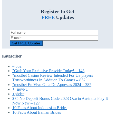
Register to Get
FREE
Updates
Kategoriler
– 552
"Grab Your Exclusive Provide Today! – 148
"mostbet Casino Review Intended For Us-players
Trustworthiness In Addition To Games – 852
"mostbet En Vivo Guía De Apuestas 2024 – 385
++novPU
+pbdec
$75 No Deposit Bonus Code 2023 Ozwin Australia Play It
Now New – 127
10 Facts About Indonesian Brides
10 Facts About Iranian Brides