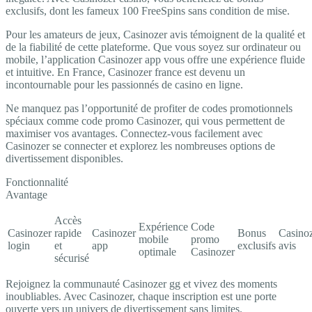
exclusifs, dont les fameux 100 FreeSpins sans condition de mise.
Pour les amateurs de jeux, Casinozer avis témoignent de la qualité et
de la fiabilité de cette plateforme. Que vous soyez sur ordinateur ou
mobile, l’application Casinozer app vous offre une expérience fluide
et intuitive. En France, Casinozer france est devenu un
incontournable pour les passionnés de casino en ligne.
Ne manquez pas l’opportunité de profiter de codes promotionnels
spéciaux comme code promo Casinozer, qui vous permettent de
maximiser vos avantages. Connectez-vous facilement avec
Casinozer se connecter et explorez les nombreuses options de
divertissement disponibles.
Fonctionnalité
Avantage
Accès
Expérience
Code
Casinozer
rapide
Casinozer
Bonus
Casino
mobile
promo
login
et
app
exclusifs
avis
optimale
Casinozer
sécurisé
Rejoignez la communauté Casinozer gg et vivez des moments
inoubliables. Avec Casinozer, chaque inscription est une porte
ouverte vers un univers de divertissement sans limites.