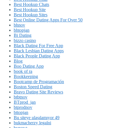
Best Hookup Chats
Best Hookup Site
Best Hookup Sites
Best Online Dating Apps For Over 50
bhnov
bhtopjan
Bi Dating
bizzo casino
Black Dating For Free App
Black Lesbian Dating Apps
Black People Dating App
Blog
Boo Dating App
book of ra
Bookkeeping
Bootcamp de Programación
Boston Speed Dating
Bravo Dating Site Reviews
btbtnov
BTprod_jan
btprodnov
bttopjan
Bu siteye ulaşılamıyor 49
bukmacherzy legalni
bynov+