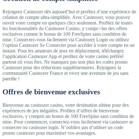
Rejoignez Casinozer dès aujourd’hui et profitez d’une expérience de
création de compte ultra-simplifiée. Avec Casinozer, vous pouvez
ouvrir votre compte en quelques clics seulement. Profitez de toutes
les fonctionnalités du Casinozer Casino, y compc>lus des offres
exclusives comme le bonus de 100 FreeSpins sans condition de
mise. Connectez-vous facilement via Casinozer Login ou utilisez
l’option Casinozer Se Connecter pour accéder à votre compte en un
instant. Pour les amateurs de jeux en déplacement, téléchargez
l’application Casinozer App et profitez de votre casino préféré
partout où vous êtes. Ne manquez pas non plus les codes promo
Casinozer pour des réductions supplémentaires. Rejoignez la
communauté Casinozer France et vivez une aventure de jeu sans
pareille !
Offres de bienvenue exclusives
Bienvenue au casinozer casino, votre destination ultime pour des
expériences de jeu inégalées. Profitez d’offres de bienvenue
exclusives, y compris un bonus de 100 FreeSpins sans condition de
mise. Pour commencer, connectez-vous facilement via casinozer se
connecter ou casinozer login. N’oubliez pas d’utiliser un code
promo casinozer pour maximiser vos avantages.