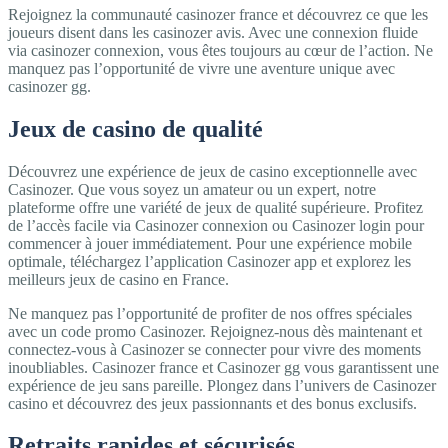
Rejoignez la communauté casinozer france et découvrez ce que les
joueurs disent dans les casinozer avis. Avec une connexion fluide
via casinozer connexion, vous êtes toujours au cœur de l’action. Ne
manquez pas l’opportunité de vivre une aventure unique avec
casinozer gg.
Jeux de casino de qualité
Découvrez une expérience de jeux de casino exceptionnelle avec
Casinozer. Que vous soyez un amateur ou un expert, notre
plateforme offre une variété de jeux de qualité supérieure. Profitez
de l’accès facile via Casinozer connexion ou Casinozer login pour
commencer à jouer immédiatement. Pour une expérience mobile
optimale, téléchargez l’application Casinozer app et explorez les
meilleurs jeux de casino en France.
Ne manquez pas l’opportunité de profiter de nos offres spéciales
avec un code promo Casinozer. Rejoignez-nous dès maintenant et
connectez-vous à Casinozer se connecter pour vivre des moments
inoubliables. Casinozer france et Casinozer gg vous garantissent une
expérience de jeu sans pareille. Plongez dans l’univers de Casinozer
casino et découvrez des jeux passionnants et des bonus exclusifs.
Retraits rapides et sécurisés