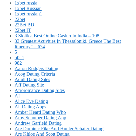
1xbet russia
1xbet Russian
1xbet russian1
22bet
22Bet BD
22bet IT
3 Slottica Best Online Casino In India – 108
33 Greatest Activities In Thessaloniki, Greece The Best
Itinerary" – 674
5
50_1
982
Aaron Rodgers Dating
Acog Dating Criteria
Adult Dating Sites
Aff Dating Site
Afroromance Dating Sites
AI
Alice Eve Dating
All Dating Apps
Amber Heard Dating Who
Amy Schumer Dating App
Andrew Garfield Dating
Are Dominic Fike And Hunter Schafer Dating
Are Khloe And Scott Dating