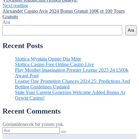
Next reading
Alexander Casino Avis 2024 Bonus Gratuit 100€ et 100 Tours
Gratuits
Ara
Ara
Recent Posts
Slottica Wypłata Opinie Dla Mnie
Slottica Casino Free Online Casino Live
Play Mostbet Imagination Premier League 2023 24 £500k
Award Pool
League One Promotion Chances 2024 25: Predictions And
Betting Guidelines Updated
State Your Current Generous Welcome Added Bonus At
Ozwin Casino!
Recent Comments
Görüntülenecek bir yorum yok.
Şunu
ara: