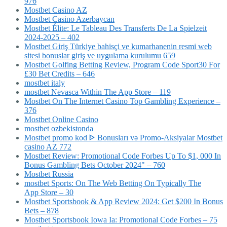
976
Mostbet Casino AZ
Mostbet Casino Azerbaycan
Mostbet Élite: Le Tableau Des Transferts De La Spielzeit
2024-2025 – 402
Mostbet Giriş Türkiye bahisçi ve kumarhanenin resmi web
sitesi bonuslar giriş ve uygulama kurulumu 659
Mostbet Golfing Betting Review, Program Code Sport30 For
£30 Bet Credits – 646
mostbet italy
‎mostbet Nevasca Within The App Store – 119
Mostbet On The Internet Casino Top Gambling Experience –
376
Mostbet Online Casino
mostbet ozbekistonda
Mostbet promo kod ᐈ Bonusları və Promo-Aksiyalar Mostbet
casino AZ 772
Mostbet Review: Promotional Code Forbes Up To $1, 000 In
Bonus Gambling Bets October 2024" – 760
Mostbet Russia
‎mostbet Sports: On The Web Betting On Typically The
App Store – 30
Mostbet Sportsbook & App Review 2024: Get $200 In Bonus
Bets – 878
Mostbet Sportsbook Iowa Ia: Promotional Code Forbes – 75