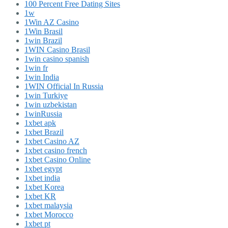
100 Percent Free Dating Sites
1w
1Win AZ Casino
1Win Brasil
1win Brazil
1WIN Casino Brasil
1win casino spanish
1win fr
1win India
1WIN Official In Russia
1win Turkiye
1win uzbekistan
1winRussia
1xbet apk
1xbet Brazil
1xbet Casino AZ
1xbet casino french
1xbet Casino Online
1xbet egypt
1xbet india
1xbet Korea
1xbet KR
1xbet malaysia
1xbet Morocco
1xbet pt