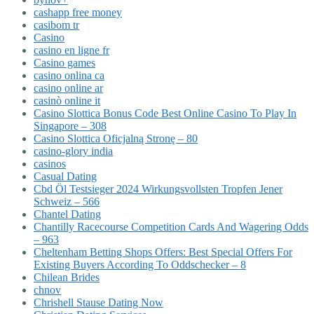
cashapp free money
casibom tr
Casino
casino en ligne fr
Casino games
casino onlina ca
casino online ar
casinò online it
Casino Slottica Bonus Code Best Online Casino To Play In
Singapore – 308
Casino Slottica Oficjalną Stronę – 80
casino-glory india
casinos
Casual Dating
Cbd Öl Testsieger 2024 Wirkungsvollsten Tropfen Jener
Schweiz – 566
Chantel Dating
Chantilly Racecourse Competition Cards And Wagering Odds
– 963
Cheltenham Betting Shops Offers: Best Special Offers For
Existing Buyers According To Oddschecker – 8
Chilean Brides
chnov
Chrishell Stause Dating Now