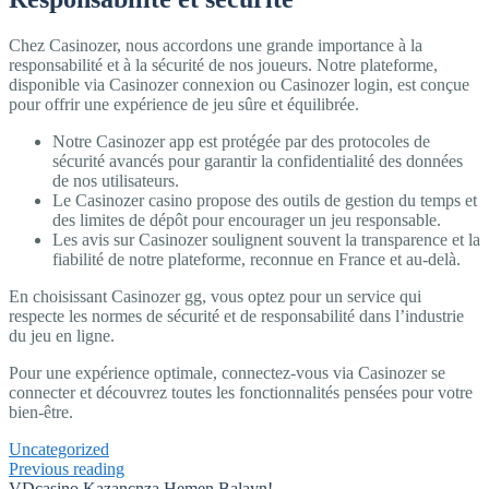
Chez Casinozer, nous accordons une grande importance à la
responsabilité et à la sécurité de nos joueurs. Notre plateforme,
disponible via Casinozer connexion ou Casinozer login, est conçue
pour offrir une expérience de jeu sûre et équilibrée.
Notre Casinozer app est protégée par des protocoles de
sécurité avancés pour garantir la confidentialité des données
de nos utilisateurs.
Le Casinozer casino propose des outils de gestion du temps et
des limites de dépôt pour encourager un jeu responsable.
Les avis sur Casinozer soulignent souvent la transparence et la
fiabilité de notre plateforme, reconnue en France et au-delà.
En choisissant Casinozer gg, vous optez pour un service qui
respecte les normes de sécurité et de responsabilité dans l’industrie
du jeu en ligne.
Pour une expérience optimale, connectez-vous via Casinozer se
connecter et découvrez toutes les fonctionnalités pensées pour votre
bien-être.
Uncategorized
Previous reading
VDcasino Kazancnza Hemen Balayn!