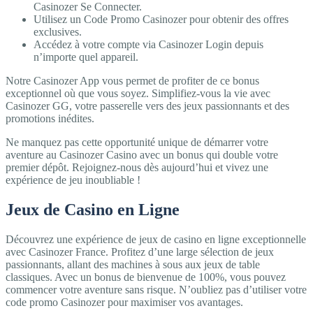
Casinozer Se Connecter.
Utilisez un Code Promo Casinozer pour obtenir des offres
exclusives.
Accédez à votre compte via Casinozer Login depuis
n’importe quel appareil.
Notre Casinozer App vous permet de profiter de ce bonus
exceptionnel où que vous soyez. Simplifiez-vous la vie avec
Casinozer GG, votre passerelle vers des jeux passionnants et des
promotions inédites.
Ne manquez pas cette opportunité unique de démarrer votre
aventure au Casinozer Casino avec un bonus qui double votre
premier dépôt. Rejoignez-nous dès aujourd’hui et vivez une
expérience de jeu inoubliable !
Jeux de Casino en Ligne
Découvrez une expérience de jeux de casino en ligne exceptionnelle
avec Casinozer France. Profitez d’une large sélection de jeux
passionnants, allant des machines à sous aux jeux de table
classiques. Avec un bonus de bienvenue de 100%, vous pouvez
commencer votre aventure sans risque. N’oubliez pas d’utiliser votre
code promo Casinozer pour maximiser vos avantages.