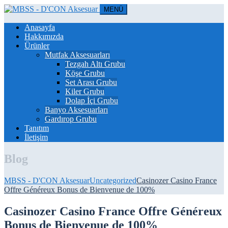
MENÜ
Anasayfa
Hakkımızda
Ürünler
Mutfak Aksesuarları
Tezgah Altı Grubu
Köşe Grubu
Set Arası Grubu
Kiler Grubu
Dolap İçi Grubu
Banyo Aksesuarları
Gardırop Grubu
Tanıtım
İletişim
Blog
MBSS - D'CON Aksesuar
Uncategorized
Casinozer Casino France
Offre Généreux Bonus de Bienvenue de 100%
Casinozer Casino France Offre Généreux
Bonus de Bienvenue de 100%