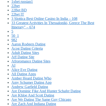
1xbet russian1
22bet
22Bet BD
22bet IT
3 Slottica Best Online Casino In India – 108
33 Greatest Activities In Thessaloniki, Greece The Best
Itinerary" – 674
5
50_1
982
Aaron Rodgers Dating
Acog Dating Criteria
Adult Dating Sites
Aff Dating Site
Afroromance Dating Sites
AI
Alice Eve Dating
All Dating Apps
Amber Heard Dating Who
Amy Schumer Dating App
Andrew Garfield Dating
Are Dominic Fike And Hunter Schafer Dating
Are Khloe And Scott Dating
Are We Dating The Same Guy Chicago
Are Zach And Indiana Dating