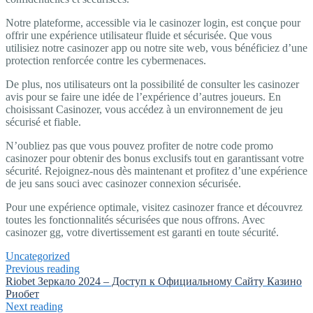
Notre plateforme, accessible via le casinozer login, est conçue pour
offrir une expérience utilisateur fluide et sécurisée. Que vous
utilisiez notre casinozer app ou notre site web, vous bénéficiez d’une
protection renforcée contre les cybermenaces.
De plus, nos utilisateurs ont la possibilité de consulter les casinozer
avis pour se faire une idée de l’expérience d’autres joueurs. En
choisissant Casinozer, vous accédez à un environnement de jeu
sécurisé et fiable.
N’oubliez pas que vous pouvez profiter de notre code promo
casinozer pour obtenir des bonus exclusifs tout en garantissant votre
sécurité. Rejoignez-nous dès maintenant et profitez d’une expérience
de jeu sans souci avec casinozer connexion sécurisée.
Pour une expérience optimale, visitez casinozer france et découvrez
toutes les fonctionnalités sécurisées que nous offrons. Avec
casinozer gg, votre divertissement est garanti en toute sécurité.
Uncategorized
Previous reading
Riobet Зеркало 2024 – Доступ к Официальному Сайту Казино
Риобет
Next reading