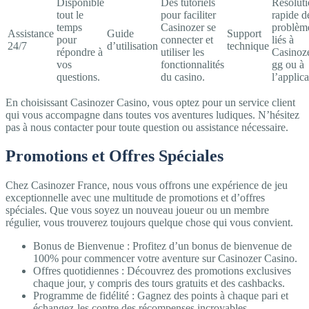
Disponible
Des tutoriels
Résolut
tout le
pour faciliter
rapide d
temps
Casinozer se
problèm
Assistance
Guide
Support
pour
connecter et
liés à
24/7
d’utilisation
technique
répondre à
utiliser les
Casinoz
vos
fonctionnalités
gg ou à
questions.
du casino.
l’applica
En choisissant Casinozer Casino, vous optez pour un service client
qui vous accompagne dans toutes vos aventures ludiques. N’hésitez
pas à nous contacter pour toute question ou assistance nécessaire.
Promotions et Offres Spéciales
Chez Casinozer France, nous vous offrons une expérience de jeu
exceptionnelle avec une multitude de promotions et d’offres
spéciales. Que vous soyez un nouveau joueur ou un membre
régulier, vous trouverez toujours quelque chose qui vous convient.
Bonus de Bienvenue : Profitez d’un bonus de bienvenue de
100% pour commencer votre aventure sur Casinozer Casino.
Offres quotidiennes : Découvrez des promotions exclusives
chaque jour, y compris des tours gratuits et des cashbacks.
Programme de fidélité : Gagnez des points à chaque pari et
échangez-les contre des récompenses incroyables.