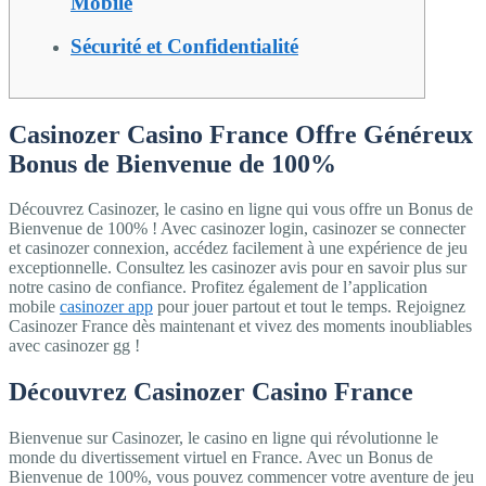
Mobile
Sécurité et Confidentialité
Casinozer Casino France Offre Généreux
Bonus de Bienvenue de 100%
Découvrez Casinozer, le casino en ligne qui vous offre un Bonus de
Bienvenue de 100% ! Avec casinozer login, casinozer se connecter
et casinozer connexion, accédez facilement à une expérience de jeu
exceptionnelle. Consultez les casinozer avis pour en savoir plus sur
notre casino de confiance. Profitez également de l’application
mobile
casinozer app
pour jouer partout et tout le temps. Rejoignez
Casinozer France dès maintenant et vivez des moments inoubliables
avec casinozer gg !
Découvrez Casinozer Casino France
Bienvenue sur Casinozer, le casino en ligne qui révolutionne le
monde du divertissement virtuel en France. Avec un Bonus de
Bienvenue de 100%, vous pouvez commencer votre aventure de jeu