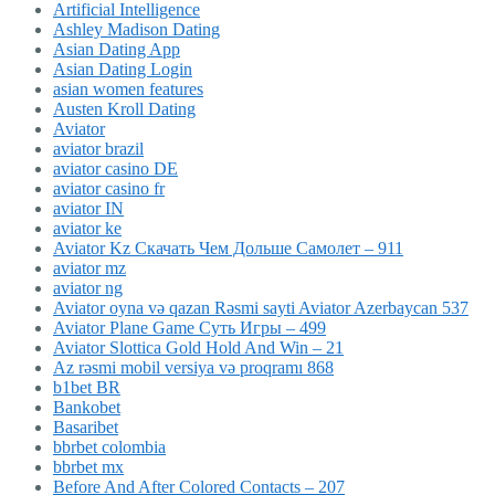
Artificial Intelligence
Ashley Madison Dating
Asian Dating App
Asian Dating Login
asian women features
Austen Kroll Dating
Aviator
aviator brazil
aviator casino DE
aviator casino fr
aviator IN
aviator ke
Aviator Kz Скачать Чем Дольше Самолет – 911
aviator mz
aviator ng
Aviator oyna və qazan Rəsmi sayti Aviator Azerbaycan 537
Aviator Plane Game Суть Игры – 499
Aviator Slottica Gold Hold And Win – 21
Az rəsmi mobil versiya və proqramı 868
b1bet BR
Bankobet
Basaribet
bbrbet colombia
bbrbet mx
Before And After Colored Contacts – 207