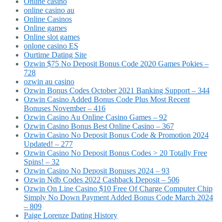
Online casino
online casino au
Online Casinos
Online games
Online slot games
onlone casino ES
Ourtime Dating Site
Ozwin $75 No Deposit Bonus Code 2020 Games Pokies –
728
ozwin au casino
Ozwin Bonus Codes October 2021 Banking Support – 344
Ozwin Casino Added Bonus Code Plus Most Recent
Bonuses November – 416
Ozwin Casino Au Online Casino Games – 92
Ozwin Casino Bonus Best Online Casino – 367
Ozwin Casino No Deposit Bonus Code & Promotion 2024
Updated! – 277
Ozwin Casino No Deposit Bonus Codes > 20 Totally Free
Spins! – 32
Ozwin Casino No Deposit Bonuses 2024 – 93
Ozwin Ndb Codes 2022 Cashback Deposit – 506
Ozwin On Line Casino $10 Free Of Charge Computer Chip
Simply No Down Payment Added Bonus Code March 2024
– 809
Paige Lorenze Dating History