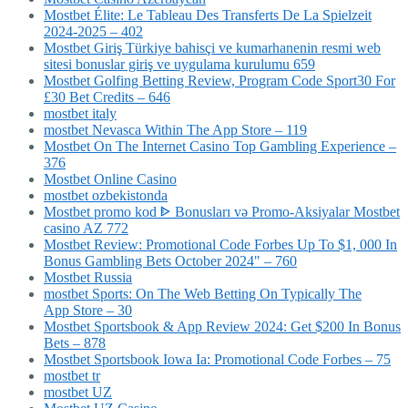
Mostbet Élite: Le Tableau Des Transferts De La Spielzeit
2024-2025 – 402
Mostbet Giriş Türkiye bahisçi ve kumarhanenin resmi web
sitesi bonuslar giriş ve uygulama kurulumu 659
Mostbet Golfing Betting Review, Program Code Sport30 For
£30 Bet Credits – 646
mostbet italy
‎mostbet Nevasca Within The App Store – 119
Mostbet On The Internet Casino Top Gambling Experience –
376
Mostbet Online Casino
mostbet ozbekistonda
Mostbet promo kod ᐈ Bonusları və Promo-Aksiyalar Mostbet
casino AZ 772
Mostbet Review: Promotional Code Forbes Up To $1, 000 In
Bonus Gambling Bets October 2024" – 760
Mostbet Russia
‎mostbet Sports: On The Web Betting On Typically The
App Store – 30
Mostbet Sportsbook & App Review 2024: Get $200 In Bonus
Bets – 878
Mostbet Sportsbook Iowa Ia: Promotional Code Forbes – 75
mostbet tr
mostbet UZ