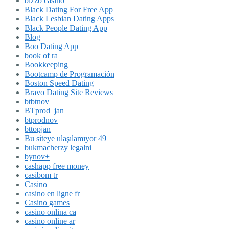
bizzo casino
Black Dating For Free App
Black Lesbian Dating Apps
Black People Dating App
Blog
Boo Dating App
book of ra
Bookkeeping
Bootcamp de Programación
Boston Speed Dating
Bravo Dating Site Reviews
btbtnov
BTprod_jan
btprodnov
bttopjan
Bu siteye ulaşılamıyor 49
bukmacherzy legalni
bynov+
cashapp free money
casibom tr
Casino
casino en ligne fr
Casino games
casino onlina ca
casino online ar