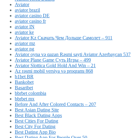
Aviator
aviator brazil
aviator casino DE
aviator casino fr
aviator IN
aviator ke
Aviator Kz Скачать Чем Дольше Самолет – 911
aviator mz
aviator ng
Aviator oyna və qazan Rəsmi sayti Aviator Azerbaycan 537
Aviator Plane Game Суть Игры – 499
Aviator Slottica Gold Hold And Win – 21
Az rəsmi mobil versiya və proqramı 868
b1bet BR
Bankobet
Basaribet
bbrbet colombia
bbrbet mx
Before And After Colored Contacts – 207
Best Asian Dating Site
Best Black Dating Apps
Best Cities For Dating
Best City For Dating
Best Dating App Bio
Best Dating App For People Over 50