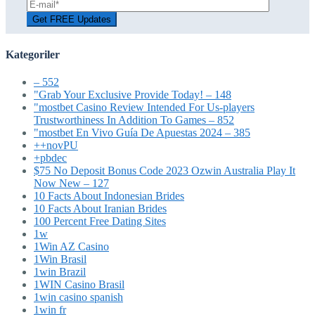
Kategoriler
– 552
"Grab Your Exclusive Provide Today! – 148
"mostbet Casino Review Intended For Us-players
Trustworthiness In Addition To Games – 852
"mostbet En Vivo Guía De Apuestas 2024 – 385
++novPU
+pbdec
$75 No Deposit Bonus Code 2023 Ozwin Australia Play It
Now New – 127
10 Facts About Indonesian Brides
10 Facts About Iranian Brides
100 Percent Free Dating Sites
1w
1Win AZ Casino
1Win Brasil
1win Brazil
1WIN Casino Brasil
1win casino spanish
1win fr