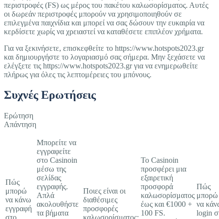
περιστροφές (FS) ως μέρος του πακέτου καλωσορίσματος. Αυτές
οι δωρεάν περιστροφές μπορούν να χρησιμοποιηθούν σε
επιλεγμένα παιχνίδια και μπορεί να σας δώσουν την ευκαιρία να
κερδίσετε χωρίς να χρειαστεί να καταθέσετε επιπλέον χρήματα.
Για να ξεκινήσετε, επισκεφθείτε το https://www.hotspots2023.gr
και δημιουργήστε το λογαριασμό σας σήμερα. Μην ξεχάσετε να
ελέγξετε τις https://www.hotspots2023.gr για να ενημερωθείτε
πλήρως για όλες τις λεπτομέρειες του μπόνους.
Συχνές Ερωτήσεις
Ερώτηση
Απάντηση
Μπορείτε να
εγγραφείτε
στο Casinoin
Το Casinoin
μέσω της
προσφέρει μια
σελίδας
εξαιρετική
Πώς
εγγραφής.
προσφορά
Πώς
μπορώ
Ποιες είναι οι
Απλά
καλωσορίσματος
μπορώ
να κάνω
διαθέσιμες
ακολουθήστε
έως και €1000 +
να κάν
εγγραφή
προσφορές
τα βήματα
100 FS.
login σ
στο
καλωσορίσματος;