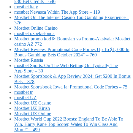
£30 Bet Credits – 646
mostbet italy
‎mostbet Nevasca Within The App Store – 119
Mostbet On The Internet Casino Top Gambling Experience –
376
Mostbet Online Casino
mostbet ozbekistonda
Mostbet promo kod ᐈ Bonusları və Promo-Aksiyalar Mostbet
casino AZ 772
Mostbet Review: Promotional Code Forbes Up To $1, 000 In
Bonus Gambling Bets October 2024" – 760
Mostbet Russia
‎mostbet Sports: On The Web Betting On Typically The
App Store – 30
Mostbet Sportsbook & App Review 2024: Get $200 In Bonus
Bets – 878
Mostbet Sportsbook Iowa Ia: Promotional Code Forbes – 75
mostbet tr
mostbet UZ
Mostbet UZ Casino
Mostbet UZ Kirish
Mostbet UZ Online
Mostbet World Cup 2022 Boosts: England To Be Able To
Win, Harry Kane Top Scorer, Wales To Win Class And
More!" – 499