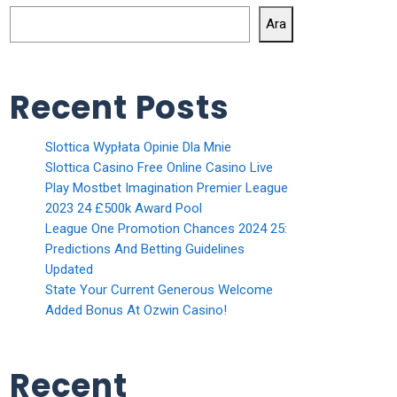
Ara
Recent Posts
Slottica Wypłata Opinie Dla Mnie
Slottica Casino Free Online Casino Live
Play Mostbet Imagination Premier League
2023 24 £500k Award Pool
League One Promotion Chances 2024 25:
Predictions And Betting Guidelines
Updated
State Your Current Generous Welcome
Added Bonus At Ozwin Casino!
Recent