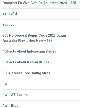
"mostbet En Vivo Guía De Apuestas 2024 – 385
++novPU
+pbdec
$75 No Deposit Bonus Code 2023 Ozwin
Australia Play It Now New – 127
10 Facts About Indonesian Brides
10 Facts About Iranian Brides
100 Percent Free Dating Sites
1w
1Win AZ Casino
1Win Brasil