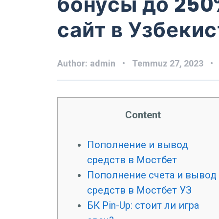
бонусы до 250
сайт в Узбеки
Author:
admin
Temmuz 27, 2023
Content
Пополнение и вывод
средств в Мостбет
Пополнение счета и вывод
средств в Мостбет УЗ
БК Pin-Up: стоит ли игра