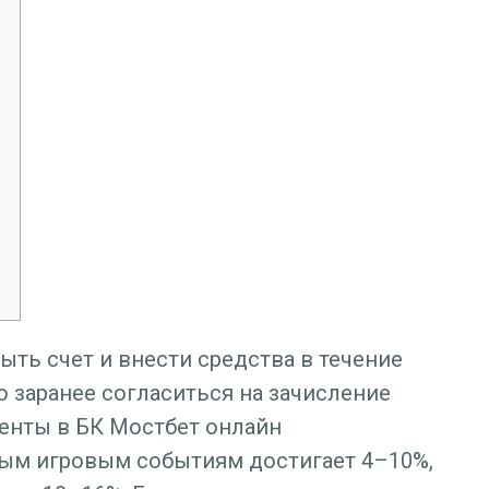
ыть счет и внести средства в течение
о заранее согласиться на зачисление
енты в БК Мостбет онлайн
ым игровым событиям достигает 4–10%,