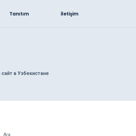
Tanıtım
İletişim
 сайт в Узбекистане
Ara