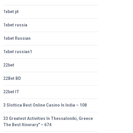
1xbet pt
1xbet russia
1xbet Russian
1xbet russian1
22bet
22Bet BD
22bet IT
3 Slottica Best Online Casino In India – 108
33 Greatest Activities In Thessaloniki, Greece
The Best Itinerary" – 674