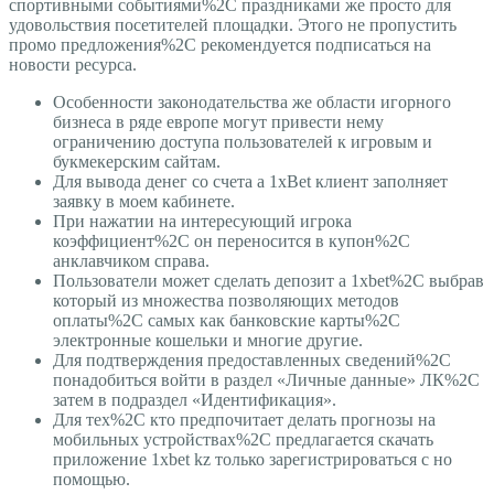
спортивными событиями%2C праздниками же просто для
удовольствия посетителей площадки. Этого не пропустить
промо предложения%2C рекомендуется подписаться на
новости ресурса.
Особенности законодательства же области игорного
бизнеса в ряде европе могут привести нему
ограничению доступа пользователей к игровым и
букмекерским сайтам.
Для вывода денег со счета а 1xBet клиент заполняет
заявку в моем кабинете.
При нажатии на интересующий игрока
коэффициент%2C он переносится в купон%2C
анклавчиком справа.
Пользователи может сделать депозит а 1xbet%2C выбрав
который из множества позволяющих методов
оплаты%2C самых как банковские карты%2C
электронные кошельки и многие другие.
Для подтверждения предоставленных сведений%2C
понадобиться войти в раздел «Личные данные» ЛК%2C
затем в подраздел «Идентификация».
Для тех%2C кто предпочитает делать прогнозы на
мобильных устройствах%2C предлагается скачать
приложение 1xbet kz только зарегистрироваться с но
помощью.