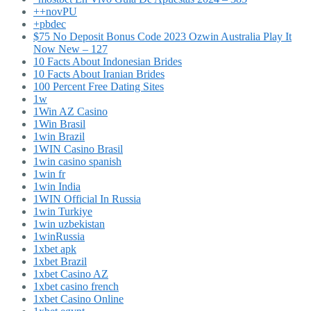
++novPU
+pbdec
$75 No Deposit Bonus Code 2023 Ozwin Australia Play It
Now New – 127
10 Facts About Indonesian Brides
10 Facts About Iranian Brides
100 Percent Free Dating Sites
1w
1Win AZ Casino
1Win Brasil
1win Brazil
1WIN Casino Brasil
1win casino spanish
1win fr
1win India
1WIN Official In Russia
1win Turkiye
1win uzbekistan
1winRussia
1xbet apk
1xbet Brazil
1xbet Casino AZ
1xbet casino french
1xbet Casino Online