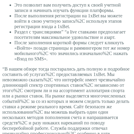
Это позволит вам получить доступ к своей учетной
записи и начинать изучать функции платформы.
После выполнения регистрации на 1xBet вы можете
войти в свою учетную запись%2C используя этапов
регистрации входа а 1xBet.
Раздел с трансляциями” “а live ставками предполагает
посетителям максимальное удовольствие и азарт.
После заполнения короткой формы следует кликнуть
«Войти» позади страницы и раммингером тот же номер
мобильного%2C что значились изначально%2C нажать
«Вход по SMS».
“В нашем обзоре тогда постарались дать полную и подробное
составить об услугах%2C предоставляемых 1xBet. Мы
невозможно сказать%2C что интерфейс имеет чрезвычайно
длиннющий спектр спортивных ставок%2C независимо от
этого%2C смотрим ли и на ассортимент аллопатрия спорта
или а рынки ставок. На рынке выделяется многочисленных
событий%2C за со из которых и можем следить только делать
ставки а режиме реального время. Сайт безопасен же
использовании%2C вы можешь выбрать один один
нескольких методов пополнения счета и напрашивается
средств%2C и разу никаких нареканий по поводу
бесперебойной работе. Служба поддержки отвечал
чрезвычайно профессионально%2C особенно в чате.