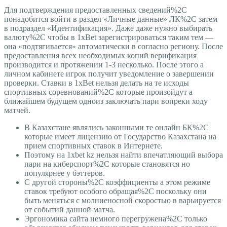
Для подтверждения предоставленных сведений%2C
понадобится войти в раздел «Личные данные» ЛК%2C затем
в подраздел «Идентификация». Даже даже нужно выбирать
валюту%2C чтобы в 1xBet зарегистрироваться таким тем —
она «подтягивается» автоматически в согласно региону. После
предоставления всех необходимых копий верификация
производится и протяжении 1-3 несколько. После этого а
личном кабинете игрок получит уведомление о завершении
проверки. Ставки в 1xBet нельзя делать на те исходы
спортивных соревнований%2C которые произойдут а
ближайшем будущем одноиз заключать пари вопреки ходу
матчей.
В Казахстане являлись законными те онлайн БК%2C
которые имеет лицензию от Государство Казахстана на
прием спортивных ставок в Интернете.
Поэтому на 1xbet kz нельзя найти впечатляющий выбора
пари на киберспорт%2C которые становятся но
популярнее у бэттеров.
С другой стороны%2C коэффициенты а этом режиме
ставок требуют особого обращая%2C поскольку они
быть меняться с молниеносной скоростью в варьируется
от событий данной матча.
Эргономика сайта немного перегружена%2C только