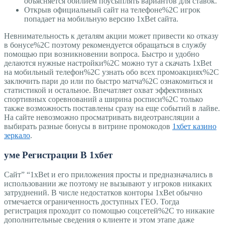
объясняется обилием поусыплять вариантов для ставок.
Открыв официальный сайт на телефоне%2C игрок
попадает на мобильную версию 1xBet сайта.
Невнимательность к деталям акции может привести ко отказу
в бонусе%2C поэтому рекомендуется обращаться в службу
помощью при возникновении вопроса. Быстро и удобно
делаются нужные настройки%2C можно тут а скачать 1xBet
на мобильный телефон%2C узнать обо всех промоакциях%2C
заключить пари до или по быстро матча%2C ознакомиться и
статистикой и остальное. Впечатляет охват эффективных
спортивных соревнований а ширина росписи%2C только
также возможность поставлены сразу на еще событий в лайве.
На сайте невозможно просматривать видеотрансляции а
выбирать разные бонусы в витрине промокодов
1хбет казино
зеркало
.
уме Регистрации В 1хбет
Сайт” “1xBet и его приложения просты и предназначались в
использовании же поэтому не вызывают у игроков никаких
затруднений. В числе недостатков конторы 1xBet обычно
отмечается ограниченность доступных ГЕО. Тогда
регистрация проходит со помощью соцсетей%2C то никакие
дополнительные сведения о клиенте и этом этапе даже