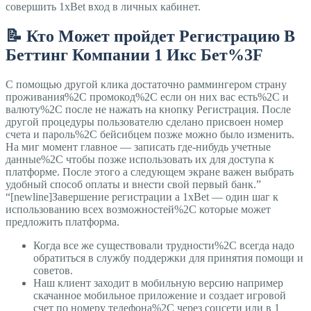
совершить 1xBet вход в личных кабинет.
📝 Кто Может пройдет Регистрацию В
Беттинг Компании 1 Икс Бет%3F
С помощью другой клика достаточно раммингером страну
проживания%2C промокод%2C если он них вас есть%2C и
валюту%2C после не нажать на кнопку Регистрация. После
другой процедуры пользователю сделано присвоен номер
счета и пароль%2C бейсибцем позже можно было изменить.
На миг момент главное — записать где-нибудь учетные
данные%2C чтобы позже использовать их для доступа к
платформе. После этого а следующем экране важен выбрать
удобный способ оплаты и внести свой первый банк.”
“[newline]Завершение регистрации а 1xBet — один шаг к
использованию всех возможностей%2C которые может
предложить платформа.
Когда все же существовали трудности%2C всегда надо
обратиться в службу поддержки для принятия помощи и
советов.
Наш клиент заходит в мобильную версию например
скачанное мобильное приложение и создает игровой
счет по номеру телефона%2C через соцсети или в 1