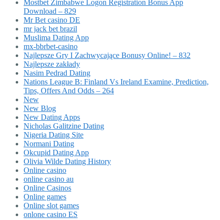
Mostbet Zimbabwe Logon Registration Bonus App
Download – 829
Mr Bet casino DE
mr jack bet brazil
Muslima Dating App
mx-bbrbet-casino
Najlepsze Gry I Zachwycające Bonusy Online! – 832
Najlepsze zakłady
Nasim Pedrad Dating
Nations League B: Finland Vs Ireland Examine, Prediction,
Tips, Offers And Odds – 264
New
New Blog
New Dating Apps
Nicholas Galitzine Dating
Nigeria Dating Site
Normani Dating
Okcupid Dating App
Olivia Wilde Dating History
Online casino
online casino au
Online Casinos
Online games
Online slot games
onlone casino ES