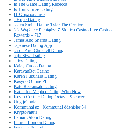
Is The Game Dating Rebecca
Is Tom Cruise Dating
IT Образование
J Hope Dating
Jaden Smith Dating Tyler The Creator
Jak Wypłacić Pieniądze Z Slottica Casino Live Casino
Rewards – 717
James And Sharna Dating
Japanese Dating App
Jason And Chrishell Dating
Jojo Siwa Dating
Juicy Dating
Kaley Cuoco Dating
KaravanBet Casino
Karen Fukuhara Dating
Kasyno Online PL
Kate Beckinsale Dating
Katharine Mcphee Dating Who Now
Kevin Costner Dating Octavia Spencer
king johnnie
Kommunal az : Kommunal ödənişlər 54
Kryptovaluta
Lamar Odom Dating
Lauren London Dating
leovegas finland