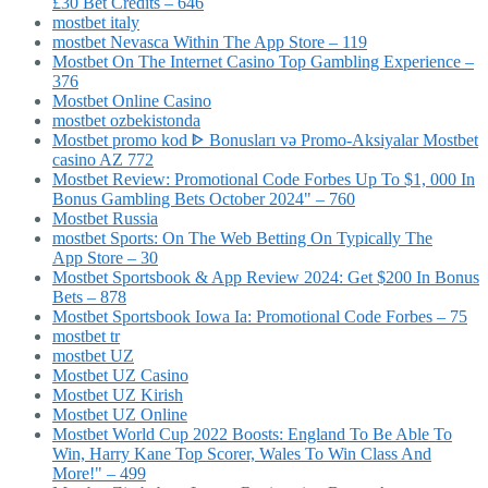
£30 Bet Credits – 646
mostbet italy
‎mostbet Nevasca Within The App Store – 119
Mostbet On The Internet Casino Top Gambling Experience –
376
Mostbet Online Casino
mostbet ozbekistonda
Mostbet promo kod ᐈ Bonusları və Promo-Aksiyalar Mostbet
casino AZ 772
Mostbet Review: Promotional Code Forbes Up To $1, 000 In
Bonus Gambling Bets October 2024" – 760
Mostbet Russia
‎mostbet Sports: On The Web Betting On Typically The
App Store – 30
Mostbet Sportsbook & App Review 2024: Get $200 In Bonus
Bets – 878
Mostbet Sportsbook Iowa Ia: Promotional Code Forbes – 75
mostbet tr
mostbet UZ
Mostbet UZ Casino
Mostbet UZ Kirish
Mostbet UZ Online
Mostbet World Cup 2022 Boosts: England To Be Able To
Win, Harry Kane Top Scorer, Wales To Win Class And
More!" – 499