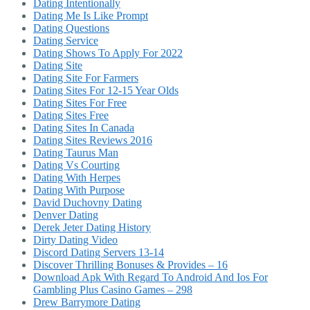
Dating Intentionally
Dating Me Is Like Prompt
Dating Questions
Dating Service
Dating Shows To Apply For 2022
Dating Site
Dating Site For Farmers
Dating Sites For 12-15 Year Olds
Dating Sites For Free
Dating Sites Free
Dating Sites In Canada
Dating Sites Reviews 2016
Dating Taurus Man
Dating Vs Courting
Dating With Herpes
Dating With Purpose
David Duchovny Dating
Denver Dating
Derek Jeter Dating History
Dirty Dating Video
Discord Dating Servers 13-14
Discover Thrilling Bonuses & Provides – 16
Download Apk With Regard To Android And Ios For
Gambling Plus Casino Games – 298
Drew Barrymore Dating