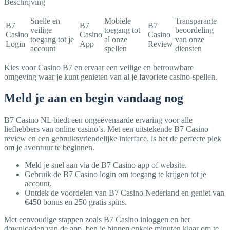
Beschrijving
Snelle en
Mobiele
Transparante
B7
B7
B7
veilige
toegang tot
beoordeling
Casino
Casino
Casino
toegang tot je
al onze
van onze
Login
App
Review
account
spellen
diensten
Kies voor Casino B7 en ervaar een veilige en betrouwbare
omgeving waar je kunt genieten van al je favoriete casino-spellen.
Meld je aan en begin vandaag nog
B7 Casino NL biedt een ongeëvenaarde ervaring voor alle
liefhebbers van online casino’s. Met een uitstekende B7 Casino
review en een gebruiksvriendelijke interface, is het de perfecte plek
om je avontuur te beginnen.
Meld je snel aan via de B7 Casino app of website.
Gebruik de B7 Casino login om toegang te krijgen tot je
account.
Ontdek de voordelen van B7 Casino Nederland en geniet van
€450 bonus en 250 gratis spins.
Met eenvoudige stappen zoals B7 Casino inloggen en het
downloaden van de app, ben je binnen enkele minuten klaar om te