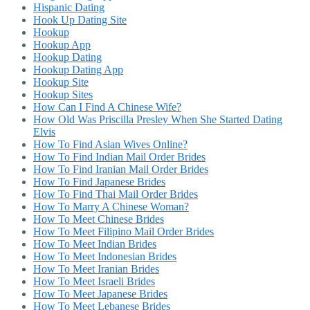
Hispanic Dating
Hook Up Dating Site
Hookup
Hookup App
Hookup Dating
Hookup Dating App
Hookup Site
Hookup Sites
How Can I Find A Chinese Wife?
How Old Was Priscilla Presley When She Started Dating
Elvis
How To Find Asian Wives Online?
How To Find Indian Mail Order Brides
How To Find Iranian Mail Order Brides
How To Find Japanese Brides
How To Find Thai Mail Order Brides
How To Marry A Chinese Woman?
How To Meet Chinese Brides
How To Meet Filipino Mail Order Brides
How To Meet Indian Brides
How To Meet Indonesian Brides
How To Meet Iranian Brides
How To Meet Israeli Brides
How To Meet Japanese Brides
How To Meet Lebanese Brides