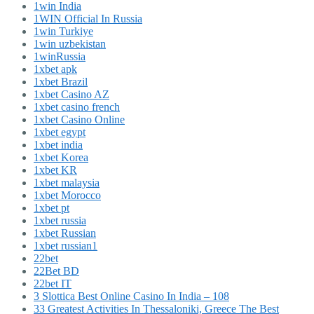
1win India
1WIN Official In Russia
1win Turkiye
1win uzbekistan
1winRussia
1xbet apk
1xbet Brazil
1xbet Casino AZ
1xbet casino french
1xbet Casino Online
1xbet egypt
1xbet india
1xbet Korea
1xbet KR
1xbet malaysia
1xbet Morocco
1xbet pt
1xbet russia
1xbet Russian
1xbet russian1
22bet
22Bet BD
22bet IT
3 Slottica Best Online Casino In India – 108
33 Greatest Activities In Thessaloniki, Greece The Best