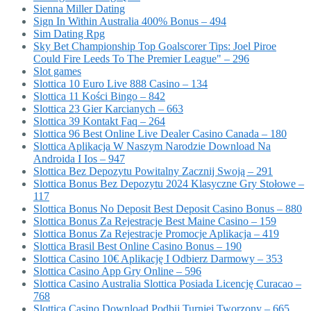
Sienna Miller Dating
Sign In Within Australia 400% Bonus – 494
Sim Dating Rpg
Sky Bet Championship Top Goalscorer Tips: Joel Piroe
Could Fire Leeds To The Premier League" – 296
Slot games
Slottica 10 Euro Live 888 Casino – 134
Slottica 11 Kości Bingo – 842
Slottica 23 Gier Karcianych – 663
Slottica 39 Kontakt Faq – 264
Slottica 96 Best Online Live Dealer Casino Canada – 180
Slottica Aplikacja W Naszym Narodzie Download Na
Androida I Ios – 947
Slottica Bez Depozytu Powitalny Zacznij Swoją – 291
Slottica Bonus Bez Depozytu 2024 Klasyczne Gry Stołowe –
117
Slottica Bonus No Deposit Best Deposit Casino Bonus – 880
Slottica Bonus Za Rejestracje Best Maine Casino – 159
Slottica Bonus Za Rejestracje Promocje Aplikacja – 419
Slottica Brasil Best Online Casino Bonus – 190
Slottica Casino 10€ Aplikację I Odbierz Darmowy – 353
Slottica Casino App Gry Online – 596
Slottica Casino Australia Slottica Posiada Licencję Curacao –
768
Slottica Casino Download Podbij Turniej Tworzony – 665