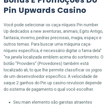
Pin Upwards Casino
Você pode selecionar os caça-níqueis Pin number
Up dedicados a new aventuras, animais, Egito Antigo,
fantasia, inverno, pedras preciosas, magia, espaço e
outros temas. Para buscar uma máquina caça-
níqueis específica, é necessário digitar o fama dela”
“na janela localizada emblem acima do sortimento. O
botão “Providers” (Provedores) também está
localizado ali, to que lhe permite classificar os jogos
de um desenvolvedor específico. A velocidade de
saque 2 ganhos do Pin up casino revulsion depende
do sistema de pagamento o qual você escolher.
Seu main elemento são garotas atraentes