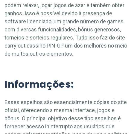
podem relaxar, jogar jogos de azar e também obter
ganhos. Isso é possível devido à presença de
software licenciado, um grande número de games
com diversas funcionalidades, bônus generosos,
torneios e sorteios regulares. Tudo isso faz do site
carry out cassino PIN-UP um dos melhores no meio
de muitos outros elementos.
Informações:
Esses espelhos são essencialmente cópias do site
oficial, oferecendo a mesma interface, jogos e
bônus. O principal objetivo desse tipo espelhos é
fornecer acesso ininterrupto aos usuários que