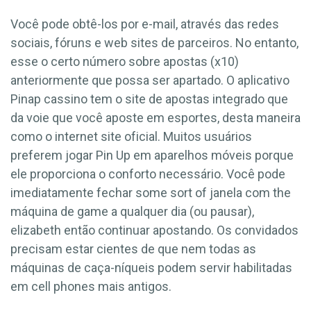
Você pode obtê-los por e-mail, através das redes
sociais, fóruns e web sites de parceiros. No entanto,
esse o certo número sobre apostas (x10)
anteriormente que possa ser apartado. O aplicativo
Pinap cassino tem o site de apostas integrado que
da voie que você aposte em esportes, desta maneira
como o internet site oficial. Muitos usuários
preferem jogar Pin Up em aparelhos móveis porque
ele proporciona o conforto necessário. Você pode
imediatamente fechar some sort of janela com the
máquina de game a qualquer dia (ou pausar),
elizabeth então continuar apostando. Os convidados
precisam estar cientes de que nem todas as
máquinas de caça-níqueis podem servir habilitadas
em cell phones mais antigos.