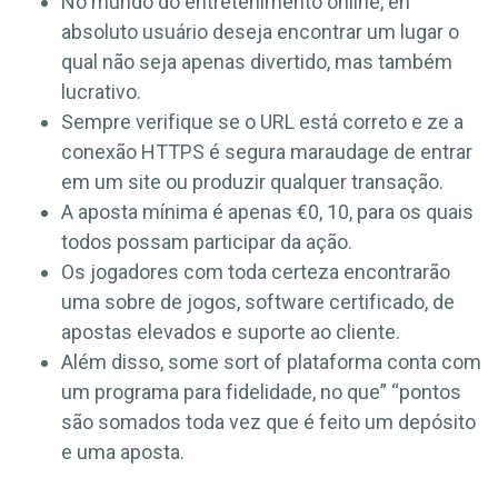
No mundo do entretenimento online, en
absoluto usuário deseja encontrar um lugar o
qual não seja apenas divertido, mas também
lucrativo.
Sempre verifique se o URL está correto e ze a
conexão HTTPS é segura maraudage de entrar
em um site ou produzir qualquer transação.
A aposta mínima é apenas €0, 10, para os quais
todos possam participar da ação.
Os jogadores com toda certeza encontrarão
uma sobre de jogos, software certificado, de
apostas elevados e suporte ao cliente.
Além disso, some sort of plataforma conta com
um programa para fidelidade, no que” “pontos
são somados toda vez que é feito um depósito
e uma aposta.