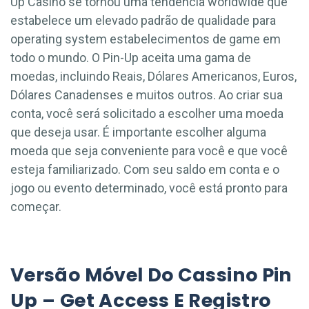
Up Casino se tornou uma tendência worldwide que
estabelece um elevado padrão de qualidade para
operating system estabelecimentos de game em
todo o mundo. O Pin-Up aceita uma gama de
moedas, incluindo Reais, Dólares Americanos, Euros,
Dólares Canadenses e muitos outros. Ao criar sua
conta, você será solicitado a escolher uma moeda
que deseja usar. É importante escolher alguma
moeda que seja conveniente para você e que você
esteja familiarizado. Com seu saldo em conta e o
jogo ou evento determinado, você está pronto para
começar.
Versão Móvel Do Cassino Pin
Up – Get Access E Registro