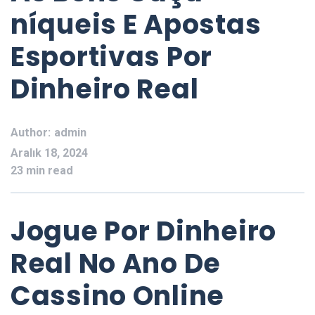
níqueis E Apostas
Esportivas Por
Dinheiro Real
Author:
admin
Aralık 18, 2024
23 min read
Jogue Por Dinheiro
Real No Ano De
Cassino Online