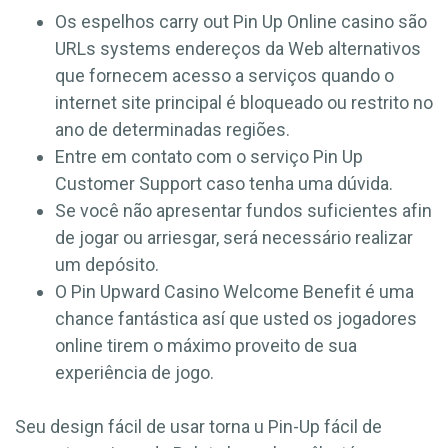
Os espelhos carry out Pin Up Online casino são
URLs systems endereços da Web alternativos
que fornecem acesso a serviços quando o
internet site principal é bloqueado ou restrito no
ano de determinadas regiões.
Entre em contato com o serviço Pin Up
Customer Support caso tenha uma dúvida.
Se você não apresentar fundos suficientes afin
de jogar ou arriesgar, será necessário realizar
um depósito.
O Pin Upward Casino Welcome Benefit é uma
chance fantástica así que usted os jogadores
online tirem o máximo proveito de sua
experiência de jogo.
Seu design fácil de usar torna u Pin-Up fácil de