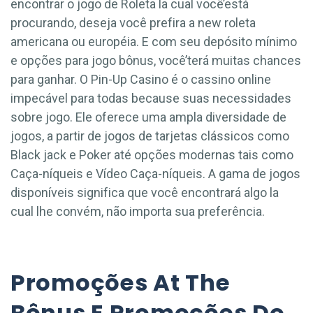
encontrar o jogo de Roleta la cual você’está
procurando, deseja você prefira a new roleta
americana ou européia. E com seu depósito mínimo
e opções para jogo bônus, você’terá muitas chances
para ganhar. O Pin-Up Casino é o cassino online
impecável para todas because suas necessidades
sobre jogo. Ele oferece uma ampla diversidade de
jogos, a partir de jogos de tarjetas clássicos como
Black jack e Poker até opções modernas tais como
Caça-níqueis e Vídeo Caça-níqueis. A gama de jogos
disponíveis significa que você encontrará algo la
cual lhe convém, não importa sua preferência.
Promoções At The
Bônus E Promoções Do