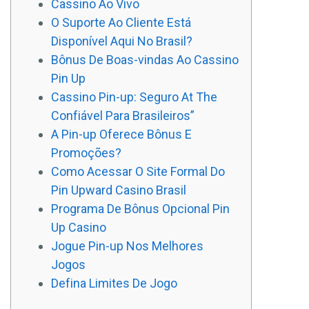
Cassino Ao Vivo
O Suporte Ao Cliente Está
Disponível Aqui No Brasil?
Bônus De Boas-vindas Ao Cassino
Pin Up
Cassino Pin-up: Seguro At The
Confiável Para Brasileiros”
A Pin-up Oferece Bônus E
Promoções?
Como Acessar O Site Formal Do
Pin Upward Casino Brasil
Programa De Bônus Opcional Pin
Up Casino
Jogue Pin-up Nos Melhores
Jogos
Defina Limites De Jogo