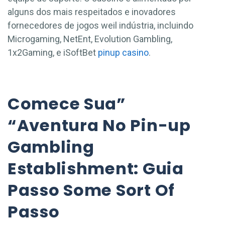
alguns dos mais respeitados e inovadores
fornecedores de jogos weil indústria, incluindo
Microgaming, NetEnt, Evolution Gambling,
1x2Gaming, e iSoftBet
pinup casino
.
Comece Sua”
“Aventura No Pin-up
Gambling
Establishment: Guia
Passo Some Sort Of
Passo