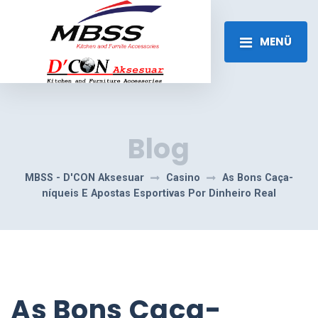
MENÜ
Blog
MBSS - D'CON Aksesuar
Casino
As Bons Caça-
níqueis E Apostas Esportivas Por Dinheiro Real
As Bons Caça-