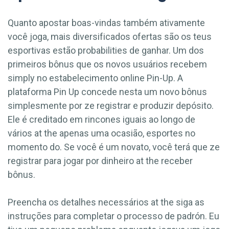
Quanto apostar boas-vindas também ativamente
você joga, mais diversificados ofertas são os teus
esportivas estão probabilities de ganhar. Um dos
primeiros bônus que os novos usuários recebem
simply no estabelecimento online Pin-Up. A
plataforma Pin Up concede nesta um novo bônus
simplesmente por ze registrar e produzir depósito.
Ele é creditado em rincones iguais ao longo de
vários at the apenas uma ocasião, esportes no
momento do. Se você é um novato, você terá que ze
registrar para jogar por dinheiro at the receber
bônus.
Preencha os detalhes necessários at the siga as
instruções para completar o processo de padrón. Eu