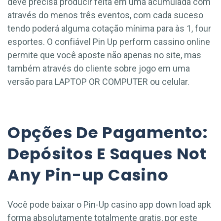
deve precisa producir feita em uma acumulada com
através do menos três eventos, com cada suceso
tendo poderá alguma cotação mínima para às 1, four
esportes. O confiável Pin Up perform cassino online
permite que você aposte não apenas no site, mas
também através do cliente sobre jogo em uma
versão para LAPTOP OR COMPUTER ou celular.
Opções De Pagamento:
Depósitos E Saques Not
Any Pin-up Casino
Você pode baixar o Pin-Up casino app down load apk
forma absolutamente totalmente gratis, por este