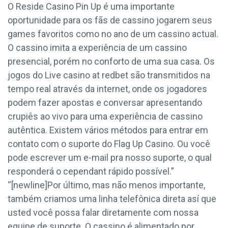
O Reside Casino Pin Up é uma importante
oportunidade para os fãs de cassino jogarem seus
games favoritos como no ano de um cassino actual.
O cassino imita a experiência de um cassino
presencial, porém no conforto de uma sua casa. Os
jogos do Live casino at redbet são transmitidos na
tempo real através da internet, onde os jogadores
podem fazer apostas e conversar apresentando
crupiês ao vivo para uma experiência de cassino
autêntica. Existem vários métodos para entrar em
contato com o suporte do Flag Up Casino. Ou você
pode escrever um e-mail pra nosso suporte, o qual
responderá o cependant rápido possível.”
“[newline]Por último, mas não menos importante,
também criamos uma linha telefônica direta así que
usted você possa falar diretamente com nossa
equipe de suporte. O cassino é alimentado por