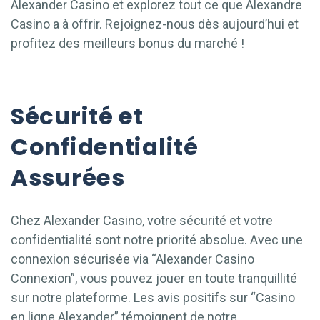
Alexander Casino et explorez tout ce que Alexandre
Casino a à offrir. Rejoignez-nous dès aujourd’hui et
profitez des meilleurs bonus du marché !
Sécurité et
Confidentialité
Assurées
Chez Alexander Casino, votre sécurité et votre
confidentialité sont notre priorité absolue. Avec une
connexion sécurisée via “Alexander Casino
Connexion”, vous pouvez jouer en toute tranquillité
sur notre plateforme. Les avis positifs sur “Casino
en ligne Alexander” témoignent de notre