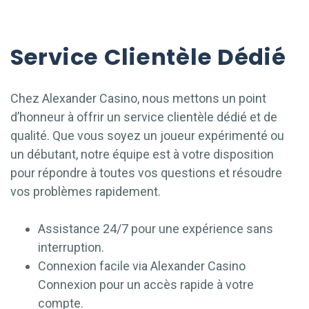
Service Clientèle Dédié
Chez Alexander Casino, nous mettons un point
d’honneur à offrir un service clientèle dédié et de
qualité. Que vous soyez un joueur expérimenté ou
un débutant, notre équipe est à votre disposition
pour répondre à toutes vos questions et résoudre
vos problèmes rapidement.
Assistance 24/7 pour une expérience sans
interruption.
Connexion facile via Alexander Casino
Connexion pour un accès rapide à votre
compte.