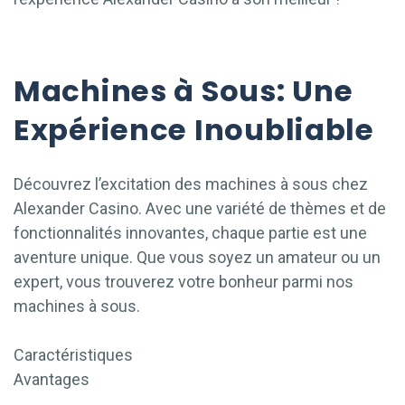
Machines à Sous: Une
Expérience Inoubliable
Découvrez l’excitation des machines à sous chez
Alexander Casino. Avec une variété de thèmes et de
fonctionnalités innovantes, chaque partie est une
aventure unique. Que vous soyez un amateur ou un
expert, vous trouverez votre bonheur parmi nos
machines à sous.
Caractéristiques
Avantages