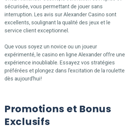
sécurisée, vous permettant de jouer sans
interruption. Les avis sur Alexander Casino sont
excellents, soulignant la qualité des jeux et le
service client exceptionnel.
Que vous soyez un novice ou un joueur
expérimenté, le casino en ligne Alexander offre une
expérience inoubliable. Essayez vos stratégies
préférées et plongez dans l’excitation de la roulette
dès aujourd’hui!
Promotions et Bonus
Exclusifs