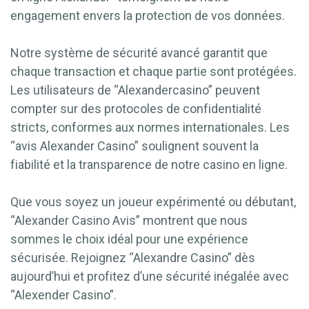
engagement envers la protection de vos données.
Notre système de sécurité avancé garantit que
chaque transaction et chaque partie sont protégées.
Les utilisateurs de “Alexandercasino” peuvent
compter sur des protocoles de confidentialité
stricts, conformes aux normes internationales. Les
“avis Alexander Casino” soulignent souvent la
fiabilité et la transparence de notre casino en ligne.
Que vous soyez un joueur expérimenté ou débutant,
“Alexander Casino Avis” montrent que nous
sommes le choix idéal pour une expérience
sécurisée. Rejoignez “Alexandre Casino” dès
aujourd’hui et profitez d’une sécurité inégalée avec
“Alexender Casino”.