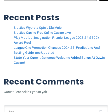
Recent Posts
Slottica Wypłata Opinie Dla Mnie
Slottica Casino Free Online Casino Live
Play Mostbet Imagination Premier League 2023 24 £500k
Award Pool
League One Promotion Chances 2024 25: Predictions And
Betting Guidelines Updated
State Your Current Generous Welcome Added Bonus At Ozwin
Casino!
Recent Comments
Görüntülenecek bir yorum yok.
Şunu ara: