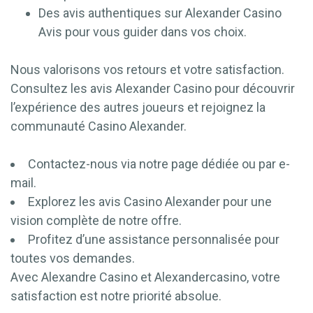
Des avis authentiques sur Alexander Casino
Avis pour vous guider dans vos choix.
Nous valorisons vos retours et votre satisfaction.
Consultez les avis Alexander Casino pour découvrir
l’expérience des autres joueurs et rejoignez la
communauté Casino Alexander.
Contactez-nous via notre page dédiée ou par e-
mail.
Explorez les avis Casino Alexander pour une
vision complète de notre offre.
Profitez d’une assistance personnalisée pour
toutes vos demandes.
Avec Alexandre Casino et Alexandercasino, votre
satisfaction est notre priorité absolue.