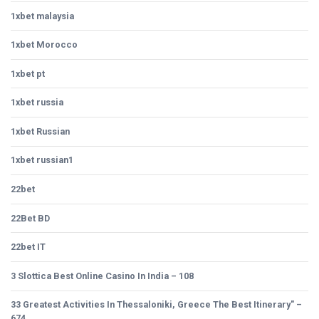
1xbet malaysia
1xbet Morocco
1xbet pt
1xbet russia
1xbet Russian
1xbet russian1
22bet
22Bet BD
22bet IT
3 Slottica Best Online Casino In India – 108
33 Greatest Activities In Thessaloniki, Greece The Best Itinerary" –
674