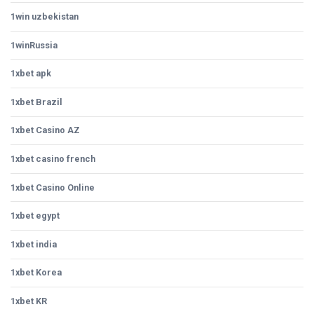
1win uzbekistan
1winRussia
1xbet apk
1xbet Brazil
1xbet Casino AZ
1xbet casino french
1xbet Casino Online
1xbet egypt
1xbet india
1xbet Korea
1xbet KR