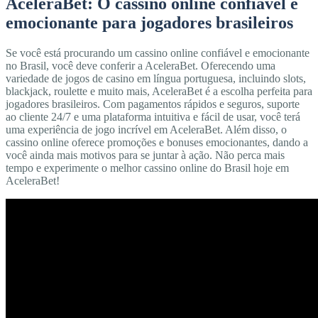
AceleraBet: O cassino online confiável e
emocionante para jogadores brasileiros
Se você está procurando um cassino online confiável e emocionante
no Brasil, você deve conferir a AceleraBet. Oferecendo uma
variedade de jogos de casino em língua portuguesa, incluindo slots,
blackjack, roulette e muito mais, AceleraBet é a escolha perfeita para
jogadores brasileiros. Com pagamentos rápidos e seguros, suporte
ao cliente 24/7 e uma plataforma intuitiva e fácil de usar, você terá
uma experiência de jogo incrível em AceleraBet. Além disso, o
cassino online oferece promoções e bonuses emocionantes, dando a
você ainda mais motivos para se juntar à ação. Não perca mais
tempo e experimente o melhor cassino online do Brasil hoje em
AceleraBet!