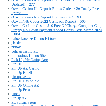
Ozwin Casino No Deposit Bonus Code & Promotion 2024
Updated! – 277
Ozwin Casino No Deposit Bonus Codes > 20 Totally Free
Spins! – 32
Ozwin Casino No Deposit Bonuses 2024 – 93
Ozwin Ndb Codes 2022 Cashback Deposit – 506
Ozwin On Line Casino $10 Free Of Charge Computer Chip
Simply No Down Payment Added Bonus Code March 2024
– 809
Paige Lorenze Dating History
pb_dec
pbnov
pelican casino PL
Philippines Dating Sites
Pick Up Me Dating App
Pin UP
Pin UP AZ Casino
Pin Up Brazil
pin up casino
Pin UP Casino AZ
Pin UP Online AZ
Pin Up Peru
pinco
PinUp AZ
PL vulkan vegas