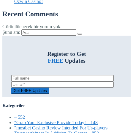
Ozwin Casino!
Recent Comments
Görüntülenecek bir yorum yok.
Şunu ara:
Register to Get
FREE
Updates
Kategoriler
– 552
"Grab Your Exclusive Provide Today! – 148
"mostbet Casino Review Intended For Us-players