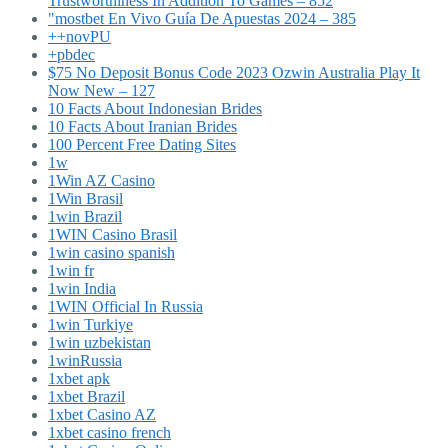
Trustworthiness In Addition To Games – 852
"mostbet En Vivo Guía De Apuestas 2024 – 385
++novPU
+pbdec
$75 No Deposit Bonus Code 2023 Ozwin Australia Play It
Now New – 127
10 Facts About Indonesian Brides
10 Facts About Iranian Brides
100 Percent Free Dating Sites
1w
1Win AZ Casino
1Win Brasil
1win Brazil
1WIN Casino Brasil
1win casino spanish
1win fr
1win India
1WIN Official In Russia
1win Turkiye
1win uzbekistan
1winRussia
1xbet apk
1xbet Brazil
1xbet Casino AZ
1xbet casino french