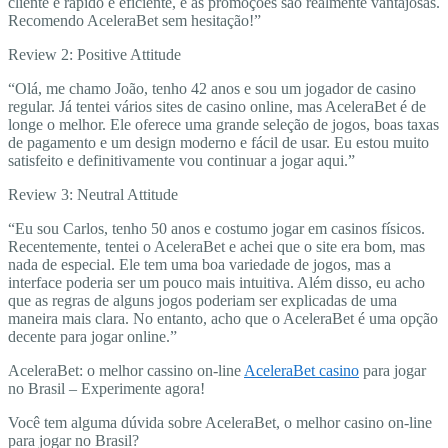
cliente é rápido e eficiente, e as promoções são realmente vantajosas.
Recomendo AceleraBet sem hesitação!”
Review 2: Positive Attitude
“Olá, me chamo João, tenho 42 anos e sou um jogador de casino
regular. Já tentei vários sites de casino online, mas AceleraBet é de
longe o melhor. Ele oferece uma grande seleção de jogos, boas taxas
de pagamento e um design moderno e fácil de usar. Eu estou muito
satisfeito e definitivamente vou continuar a jogar aqui.”
Review 3: Neutral Attitude
“Eu sou Carlos, tenho 50 anos e costumo jogar em casinos físicos.
Recentemente, tentei o AceleraBet e achei que o site era bom, mas
nada de especial. Ele tem uma boa variedade de jogos, mas a
interface poderia ser um pouco mais intuitiva. Além disso, eu acho
que as regras de alguns jogos poderiam ser explicadas de uma
maneira mais clara. No entanto, acho que o AceleraBet é uma opção
decente para jogar online.”
AceleraBet: o melhor cassino on-line
AceleraBet casino
para jogar
no Brasil – Experimente agora!
Você tem alguma dúvida sobre AceleraBet, o melhor casino on-line
para jogar no Brasil?