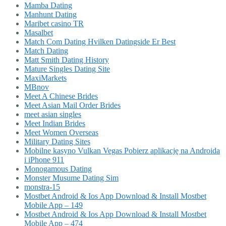
Mamba Dating
Manhunt Dating
Maribet casino TR
Masalbet
Match Com Dating Hvilken Datingside Er Best
Match Dating
Matt Smith Dating History
Mature Singles Dating Site
MaxiMarkets
MBnov
Meet A Chinese Brides
Meet Asian Mail Order Brides
meet asian singles
Meet Indian Brides
Meet Women Overseas
Military Dating Sites
Mobilne kasyno Vulkan Vegas Pobierz aplikację na Androida
i iPhone 911
Monogamous Dating
Monster Musume Dating Sim
monstra-15
Mostbet Android & Ios App Download & Install Mostbet
Mobile App – 149
Mostbet Android & Ios App Download & Install Mostbet
Mobile App – 474