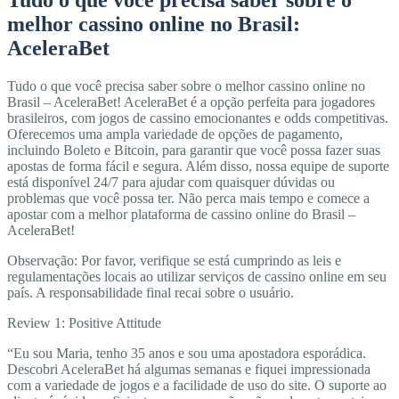
Tudo o que você precisa saber sobre o
melhor cassino online no Brasil:
AceleraBet
Tudo o que você precisa saber sobre o melhor cassino online no
Brasil – AceleraBet! AceleraBet é a opção perfeita para jogadores
brasileiros, com jogos de cassino emocionantes e odds competitivas.
Oferecemos uma ampla variedade de opções de pagamento,
incluindo Boleto e Bitcoin, para garantir que você possa fazer suas
apostas de forma fácil e segura. Além disso, nossa equipe de suporte
está disponível 24/7 para ajudar com quaisquer dúvidas ou
problemas que você possa ter. Não perca mais tempo e comece a
apostar com a melhor plataforma de cassino online do Brasil –
AceleraBet!
Observação: Por favor, verifique se está cumprindo as leis e
regulamentações locais ao utilizar serviços de cassino online em seu
país. A responsabilidade final recai sobre o usuário.
Review 1: Positive Attitude
“Eu sou Maria, tenho 35 anos e sou uma apostadora esporádica.
Descobri AceleraBet há algumas semanas e fiquei impressionada
com a variedade de jogos e a facilidade de uso do site. O suporte ao