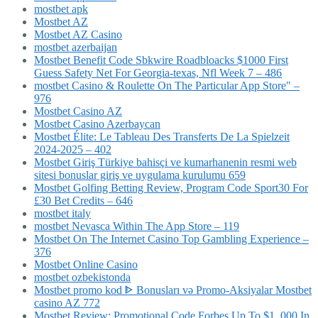
mostbet apk
Mostbet AZ
Mostbet AZ Casino
mostbet azerbaijan
Mostbet Benefit Code Sbkwire Roadbloacks $1000 First
Guess Safety Net For Georgia-texas, Nfl Week 7 – 486
‎mostbet Casino & Roulette On The Particular App Store" –
976
Mostbet Casino AZ
Mostbet Casino Azerbaycan
Mostbet Élite: Le Tableau Des Transferts De La Spielzeit
2024-2025 – 402
Mostbet Giriş Türkiye bahisçi ve kumarhanenin resmi web
sitesi bonuslar giriş ve uygulama kurulumu 659
Mostbet Golfing Betting Review, Program Code Sport30 For
£30 Bet Credits – 646
mostbet italy
‎mostbet Nevasca Within The App Store – 119
Mostbet On The Internet Casino Top Gambling Experience –
376
Mostbet Online Casino
mostbet ozbekistonda
Mostbet promo kod ᐈ Bonusları və Promo-Aksiyalar Mostbet
casino AZ 772
Mostbet Review: Promotional Code Forbes Up To $1, 000 In