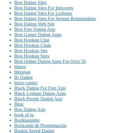
Best Dating Sites
Best Dating Sites For Introverts
Best Dating Sites For Lesbains
Best Dating Sites For Serious Relationships
Best Dating Web Site
Best Free Dating App
Best Gamer Dating Apps
Best Hookup Chat
Best Hookup Chats
Best Hookup Site
Best Hookup Sites
Best Online Dating Apps For Over 50
bhnov
bhtopjan
Bi Dating
bizzo casino
Black Dating For Free App
Black Lesbian Dating Apps
Black People Dating App
Blog
Boo Dating App
book of ra
Bookkeeping
Bootcamp de Programación
Boston Speed Dating