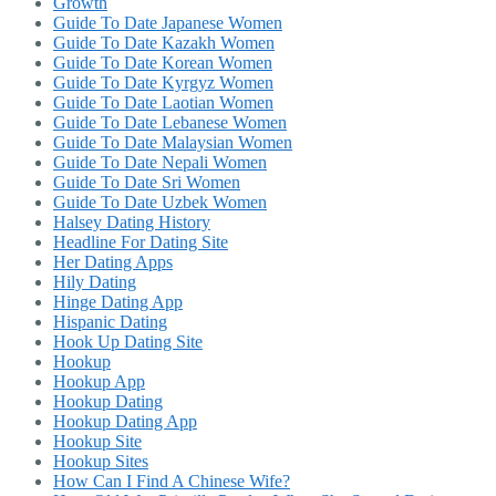
Growth
Guide To Date Japanese Women
Guide To Date Kazakh Women
Guide To Date Korean Women
Guide To Date Kyrgyz Women
Guide To Date Laotian Women
Guide To Date Lebanese Women
Guide To Date Malaysian Women
Guide To Date Nepali Women
Guide To Date Sri Women
Guide To Date Uzbek Women
Halsey Dating History
Headline For Dating Site
Her Dating Apps
Hily Dating
Hinge Dating App
Hispanic Dating
Hook Up Dating Site
Hookup
Hookup App
Hookup Dating
Hookup Dating App
Hookup Site
Hookup Sites
How Can I Find A Chinese Wife?