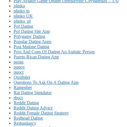
Play Aviator Game Online Генераторе Случайных – 370
plinko
plinko in
plinko UK
plinko_pl
Pof Dating
Pof Dating Site App
Polygamy Dating
Popular Dating Apps
Post Malone Dating
Pros And Cons Of Dating An Autistic Person
Puerto Rican Dating App
pujan
punov
puoct
Qizilbilet
Questions To Ask On A Dating App
Ramenbet
Rat Dating Simulator
rboct
Reddit Dating
Reddit Dating Advice
Reddit Female Dating Strategy
Redhead Dating
Redundancy