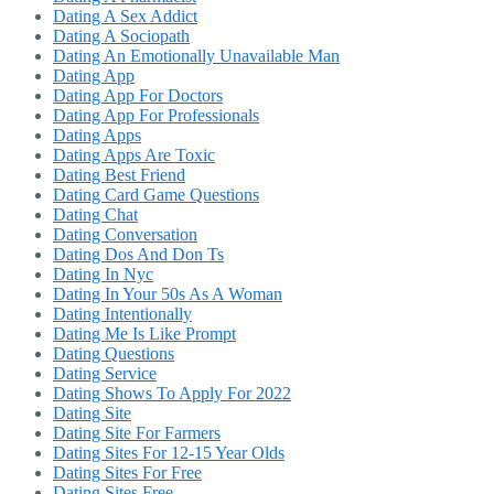
Dating A Sex Addict
Dating A Sociopath
Dating An Emotionally Unavailable Man
Dating App
Dating App For Doctors
Dating App For Professionals
Dating Apps
Dating Apps Are Toxic
Dating Best Friend
Dating Card Game Questions
Dating Chat
Dating Conversation
Dating Dos And Don Ts
Dating In Nyc
Dating In Your 50s As A Woman
Dating Intentionally
Dating Me Is Like Prompt
Dating Questions
Dating Service
Dating Shows To Apply For 2022
Dating Site
Dating Site For Farmers
Dating Sites For 12-15 Year Olds
Dating Sites For Free
Dating Sites Free