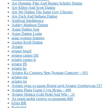
Are Dominic Fike And Hunter Schafer Dating
Are Khloe And Scott Dating
Are We Dating The Same Guy Chicago
Are Zach And Indiana Dating
Artificial Intelligence
Ashley Madison Dating
Asian Dating App
Asian Dating Login
asian women features
Austen Kroll Dating
Aviator
aviator brazil
aviator casino DE
aviator casino fr
aviator IN
aviator ke
Aviator Kz Скачать Чем Дольше Самолет – 911
aviator mz
aviator ng
Aviator oyna və qazan Rəsmi sayti Aviator Azerbaycan 537
Aviator Plane Game Суть Игры – 499
Aviator Slottica Gold Hold And Win – 21
Az rəsmi mobil versiya və proqramı 868
b1bet BR
Bankobet