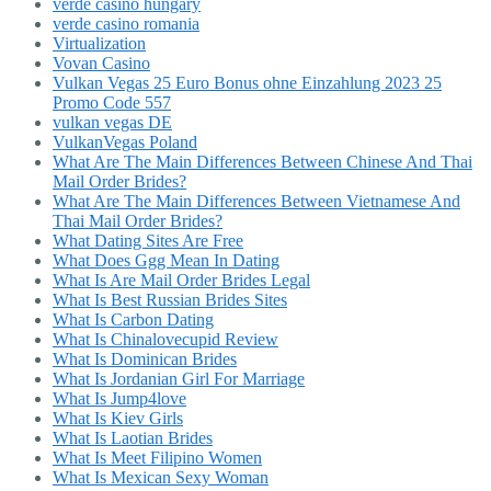
verde casino hungary
verde casino romania
Virtualization
Vovan Casino
Vulkan Vegas 25 Euro Bonus ohne Einzahlung 2023 25
Promo Code 557
vulkan vegas DE
VulkanVegas Poland
What Are The Main Differences Between Chinese And Thai
Mail Order Brides?
What Are The Main Differences Between Vietnamese And
Thai Mail Order Brides?
What Dating Sites Are Free
What Does Ggg Mean In Dating
What Is Are Mail Order Brides Legal
What Is Best Russian Brides Sites
What Is Carbon Dating
What Is Chinalovecupid Review
What Is Dominican Brides
What Is Jordanian Girl For Marriage
What Is Jump4love
What Is Kiev Girls
What Is Laotian Brides
What Is Meet Filipino Women
What Is Mexican Sexy Woman