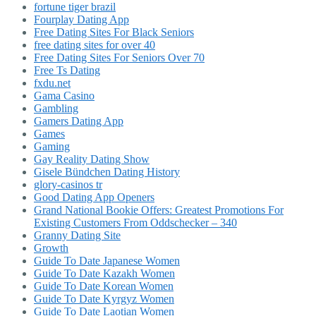
fortune tiger brazil
Fourplay Dating App
Free Dating Sites For Black Seniors
free dating sites for over 40
Free Dating Sites For Seniors Over 70
Free Ts Dating
fxdu.net
Gama Casino
Gambling
Gamers Dating App
Games
Gaming
Gay Reality Dating Show
Gisele Bündchen Dating History
glory-casinos tr
Good Dating App Openers
Grand National Bookie Offers: Greatest Promotions For
Existing Customers From Oddschecker – 340
Granny Dating Site
Growth
Guide To Date Japanese Women
Guide To Date Kazakh Women
Guide To Date Korean Women
Guide To Date Kyrgyz Women
Guide To Date Laotian Women