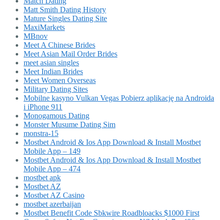
Match Dating
Matt Smith Dating History
Mature Singles Dating Site
MaxiMarkets
MBnov
Meet A Chinese Brides
Meet Asian Mail Order Brides
meet asian singles
Meet Indian Brides
Meet Women Overseas
Military Dating Sites
Mobilne kasyno Vulkan Vegas Pobierz aplikację na Androida
i iPhone 911
Monogamous Dating
Monster Musume Dating Sim
monstra-15
Mostbet Android & Ios App Download & Install Mostbet
Mobile App – 149
Mostbet Android & Ios App Download & Install Mostbet
Mobile App – 474
mostbet apk
Mostbet AZ
Mostbet AZ Casino
mostbet azerbaijan
Mostbet Benefit Code Sbkwire Roadbloacks $1000 First