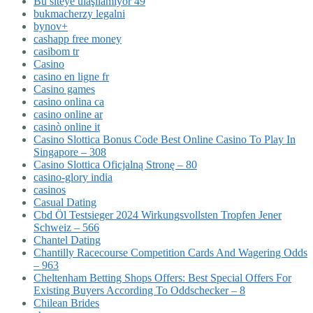
Bu siteye ulaşılamıyor 49
bukmacherzy legalni
bynov+
cashapp free money
casibom tr
Casino
casino en ligne fr
Casino games
casino onlina ca
casino online ar
casinò online it
Casino Slottica Bonus Code Best Online Casino To Play In
Singapore – 308
Casino Slottica Oficjalną Stronę – 80
casino-glory india
casinos
Casual Dating
Cbd Öl Testsieger 2024 Wirkungsvollsten Tropfen Jener
Schweiz – 566
Chantel Dating
Chantilly Racecourse Competition Cards And Wagering Odds
– 963
Cheltenham Betting Shops Offers: Best Special Offers For
Existing Buyers According To Oddschecker – 8
Chilean Brides