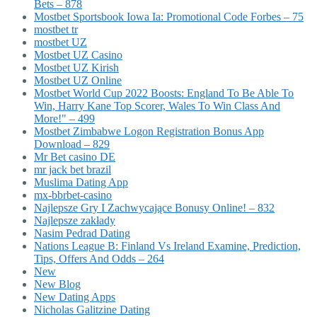
Bets – 878
Mostbet Sportsbook Iowa Ia: Promotional Code Forbes – 75
mostbet tr
mostbet UZ
Mostbet UZ Casino
Mostbet UZ Kirish
Mostbet UZ Online
Mostbet World Cup 2022 Boosts: England To Be Able To
Win, Harry Kane Top Scorer, Wales To Win Class And
More!" – 499
Mostbet Zimbabwe Logon Registration Bonus App
Download – 829
Mr Bet casino DE
mr jack bet brazil
Muslima Dating App
mx-bbrbet-casino
Najlepsze Gry I Zachwycające Bonusy Online! – 832
Najlepsze zakłady
Nasim Pedrad Dating
Nations League B: Finland Vs Ireland Examine, Prediction,
Tips, Offers And Odds – 264
New
New Blog
New Dating Apps
Nicholas Galitzine Dating