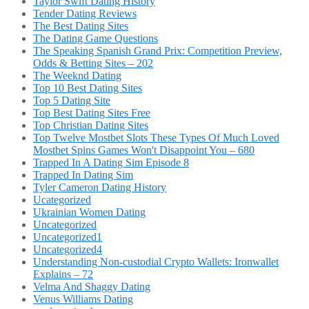
Taylor Swift Dating History
Tender Dating Reviews
The Best Dating Sites
The Dating Game Questions
The Speaking Spanish Grand Prix: Competition Preview,
Odds & Betting Sites – 202
The Weeknd Dating
Top 10 Best Dating Sites
Top 5 Dating Site
Top Best Dating Sites Free
Top Christian Dating Sites
Top Twelve Mostbet Slots These Types Of Much Loved
Mostbet Spins Games Won't Disappoint You – 680
Trapped In A Dating Sim Episode 8
Trapped In Dating Sim
Tyler Cameron Dating History
Ucategorized
Ukrainian Women Dating
Uncategorized
Uncategorized1
Uncategorized4
Understanding Non-custodial Crypto Wallets: Ironwallet
Explains – 72
Velma And Shaggy Dating
Venus Williams Dating