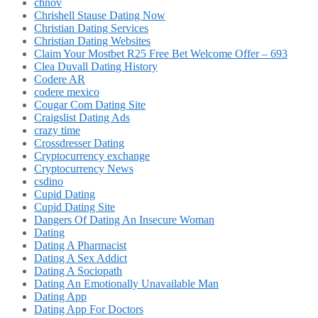
chnov
Chrishell Stause Dating Now
Christian Dating Services
Christian Dating Websites
Claim Your Mostbet R25 Free Bet Welcome Offer – 693
Clea Duvall Dating History
Codere AR
codere mexico
Cougar Com Dating Site
Craigslist Dating Ads
crazy time
Crossdresser Dating
Cryptocurrency exchange
Cryptocurrency News
csdino
Cupid Dating
Cupid Dating Site
Dangers Of Dating An Insecure Woman
Dating
Dating A Pharmacist
Dating A Sex Addict
Dating A Sociopath
Dating An Emotionally Unavailable Man
Dating App
Dating App For Doctors