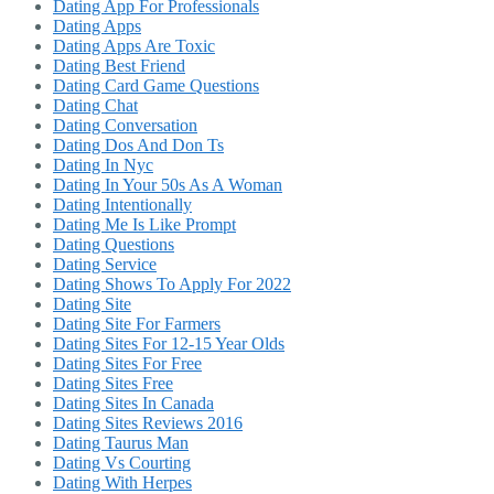
Dating App For Professionals
Dating Apps
Dating Apps Are Toxic
Dating Best Friend
Dating Card Game Questions
Dating Chat
Dating Conversation
Dating Dos And Don Ts
Dating In Nyc
Dating In Your 50s As A Woman
Dating Intentionally
Dating Me Is Like Prompt
Dating Questions
Dating Service
Dating Shows To Apply For 2022
Dating Site
Dating Site For Farmers
Dating Sites For 12-15 Year Olds
Dating Sites For Free
Dating Sites Free
Dating Sites In Canada
Dating Sites Reviews 2016
Dating Taurus Man
Dating Vs Courting
Dating With Herpes