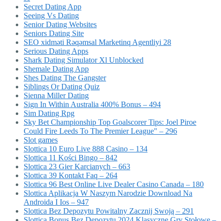
Secret Dating App
Seeing Vs Dating
Senior Dating Websites
Seniors Dating Site
SEO xidməti Rəqəmsal Marketinq Agentliyi 28
Serious Dating Apps
Shark Dating Simulator Xl Unblocked
Shemale Dating App
Shes Dating The Gangster
Siblings Or Dating Quiz
Sienna Miller Dating
Sign In Within Australia 400% Bonus – 494
Sim Dating Rpg
Sky Bet Championship Top Goalscorer Tips: Joel Piroe
Could Fire Leeds To The Premier League" – 296
Slot games
Slottica 10 Euro Live 888 Casino – 134
Slottica 11 Kości Bingo – 842
Slottica 23 Gier Karcianych – 663
Slottica 39 Kontakt Faq – 264
Slottica 96 Best Online Live Dealer Casino Canada – 180
Slottica Aplikacja W Naszym Narodzie Download Na
Androida I Ios – 947
Slottica Bez Depozytu Powitalny Zacznij Swoją – 291
Slottica Bonus Bez Depozytu 2024 Klasyczne Gry Stołowe –