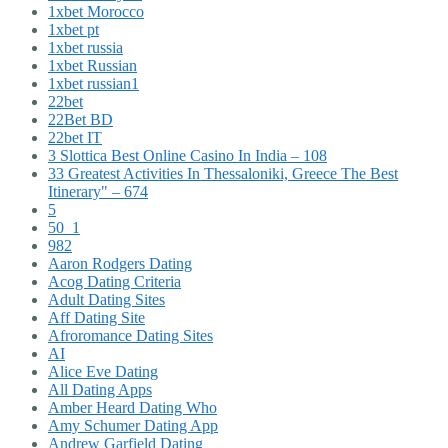
1xbet Morocco
1xbet pt
1xbet russia
1xbet Russian
1xbet russian1
22bet
22Bet BD
22bet IT
3 Slottica Best Online Casino In India – 108
33 Greatest Activities In Thessaloniki, Greece The Best
Itinerary" – 674
5
50_1
982
Aaron Rodgers Dating
Acog Dating Criteria
Adult Dating Sites
Aff Dating Site
Afroromance Dating Sites
AI
Alice Eve Dating
All Dating Apps
Amber Heard Dating Who
Amy Schumer Dating App
Andrew Garfield Dating