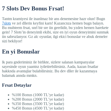
7 Slots Dev Bonus Frsat!
Tantm kramiyesi ile inanlmaz bir ans denemesine hazr olun! Bugn
7slots
ve zel dllerin keyfini karn! Kazancnza hemen bugn balayn.
Bu muhteem frsat, snrl bir sre iin geerlidir, bu yzden hemen harekete
gein! 7 Slots’in deneyimli ekibi, size en iyi oyun deneyimini sunmak
iin sabrszlanyor. Gz alc oyunlar, ilgi ekici bonuslar ve abuk demeler
sizi bekliyor!
En yi Bonuslar
lk para gnderiminiz ile birlikte, sizlere salanan kampanyalar
sayesinde oyun yaantnz iyiletirebilirsiniz. Aada, kazan frsatlar
hakknda avantajlar bulabilirsiniz. Bu dev dller ile kazanmaya
balamak annda mmkn.
Frsat Detaylar
%100 Bonus (1000 TL’ye kadar)
%200 Bonus (2000 TL’ye kadar)
%350 Bonus (3500 TL’ye kadar)
%450 Bonus (4500 TL’ye kadar)