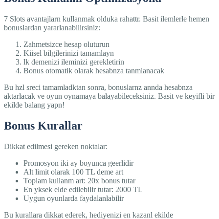
7 Slots avantajlarn kullanmak olduka rahattr. Basit ilemlerle hemen
bonuslardan yararlanabilirsiniz:
Zahmetsizce hesap oluturun
Kiisel bilgilerinizi tamamlayn
lk demenizi ileminizi gerekletirin
Bonus otomatik olarak hesabnza tanmlanacak
Bu hzl sreci tamamladktan sonra, bonuslarnz annda hesabnza
aktarlacak ve oyun oynamaya balayabileceksiniz. Basit ve keyifli bir
ekilde balang yapn!
Bonus Kurallar
Dikkat edilmesi gereken noktalar:
Promosyon iki ay boyunca geerlidir
Alt limit olarak 100 TL deme art
Toplam kullanm art: 20x bonus tutar
En yksek elde edilebilir tutar: 2000 TL
Uygun oyunlarda faydalanlabilir
Bu kurallara dikkat ederek, hediyenizi en kazanl ekilde