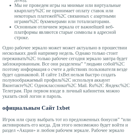
Мы не проведем игры на мнимые или виртуальные
кварплату%2C не принимает оплату ставок или
некоторых платежей%2C связанных с азартными
играми%2C букмекерами или тотализаторами.
Основным отличием зеркала от важнейшей веб-
платформы являются старые символы в адресной
строке.
Одно рабочее зеркало может может актуально в прошествии
нескольких дней например недель. Однако только стоит
переживать%2C только рабочее сегодня зеркало завтра будет
заблокированным. Все они разделены” “людьми собой%2C
поэтому информация о счете а действиях пользователя везде
будет одинаковой. И сайте 1xBet нельзя быстро создать
полувоображаемый профиль%2C используя аккаунт
Вконтакте%2C Одноклассники%2C Mail. Ru%2C Яндекс%2C
Телеграм. При первом входе в личный кабинетик можно
указать свой логин и пароль.
официальным Сайт 1xbet
Игрок или сразу выбрать тот из предложенных бонусов” “или
активировать его когда. Для этого невозможно будет войти и
раздел «Акции» и любом рабочем зеркале. Рабочее зеркало