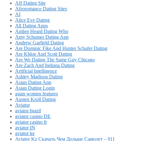
Aff Dating Site
Afroromance Dating Sites
AI
Alice Eve Dating
All Dating Apps
Amber Heard Dating Who
Amy Schumer Dating App
Andrew Garfield Dating
Are Dominic Fike And Hunter Schafer Dating
Are Khloe And Scott Dating
Are We Dating The Same Guy Chicago
Are Zach And Indiana Dating
Artificial Intelligence
Ashley Madison Dating
Asian Dating App
Asian Dating Login
asian women features
Austen Kroll Dating
Aviator
aviator brazil
aviator casino DE
aviator casino fr
aviator IN
aviator ke
Aviator Kz Скачать Чем Дольше Самолет – 911