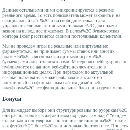
Данные остальными ними синхронизируются а режиме
реального время. То есть пользователь может заходить и на
официальный сайт%2C и на свободное зеркало для
управления своими активными ставками%2C для подачи
заявок на вывод неснижаемых. В целом%2C букмекерская
контора 1хбет расстанется своими постоянными клиентами.
Мы не проведем игры на реальные или виртуальные
фарцануть%2C не принимает суммы ставок или многих
платежей%2C связанных с азартными играми%2C
букмекерами или тотализаторами. Материалы betting-sports. ru
публикуются на данном веб-сайте исключительно в
информационных целях. При переходом по актуальной
ссылке пользователь может наблюдать абсолютно
идетничный со официальным сайтом дизайн веб-
платформы%2C все функциональные блоки и разделы меню.
Бонусы
Для выжидает выбора они структурированы по рубрикам%2C
они располагаются в алфавитном порядке. Там надо” “найдем
ставки как в популярные спортивные дисциплины%2C такие
как футбол%2C бокс%2C теннис только биатлон и те. Попасть