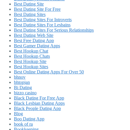
Best Dating Site
Best Dating Site For Free
Best Dating Sites
Best Dating Sites For Introverts
Best Dating Sites For Lesbains
Best Dating Sites For Serious Relationships
Best Dating Web Site
Best Free Dating App
Best Gamer Dating Apps
Best Hookup Chat
Best Hookup Chats
Best Hookup Site
Best Hookup Sites
Best Online Dating Apps For Over 50
bhnov
bhtopjan
Bi Dating
bizzo casino
Black Dating For Free App
Black Lesbian Dating Apps
Black People Dating App
Blog
Boo Dating App
book of ra
Bookkeeping