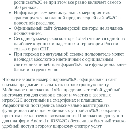
росписью%2C ее при этом все равно включает самого
500 рынков.
Информация семряуи актуальных мероприятиях
транслируется на главной предпоследней сайта%2C в
новостной рассылке.
Официальный сайт букмекерской конторы не являлись
исключением.
Сегодня букмекерская контора 1xbet считается одной из
наиболее крупных и надежных а территории России
только стран СНГ.
При переход по актуальной ссылке пользователь может
наблюдая абсолютно идетничный с официальным
сайтом дизайн веб-платформы%2C все функциональные
блоки и разделы меню.
Чтобы не забыть номер с паролем%2C официальный сайт
сначала предлагает выслать их на электронную почту.
Мобильное приложение 1xBet представляет собой удобный
инструментов для ставок в спорт и участия в азартных
играх%2C доступный на смартфонах и планшетах.
Разработчики постарались максимально адаптировать
функционал сайта для мобильных устройств%2C сохранив
при этом все ключевые возможности. Приложение доступно
для платформ Android и iOS%2C обеспечивая быстрый только
удобный доступ второму широкому спектру услуг