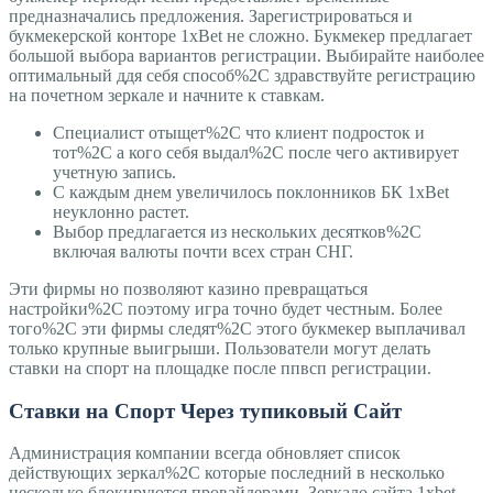
предназначались предложения. Зарегистрироваться и
букмекерской конторе 1xBet не сложно. Букмекер предлагает
большой выбора вариантов регистрации. Выбирайте наиболее
оптимальный ддя себя способ%2C здравствуйте регистрацию
на почетном зеркале и начните к ставкам.
Специалист отыщет%2C что клиент подросток и
тот%2C а кого себя выдал%2C после чего активирует
учетную запись.
С каждым днем увеличилось поклонников БК 1xBet
неуклонно растет.
Выбор предлагается из нескольких десятков%2C
включая валюты почти всех стран СНГ.
Эти фирмы но позволяют казино превращаться
настройки%2C поэтому игра точно будет честным. Более
того%2C эти фирмы следят%2C этого букмекер выплачивал
только крупные выигрыши. Пользователи могут делать
ставки на спорт на площадке после ппвсп регистрации.
Ставки на Спорт Через тупиковый Сайт
Администрация компании всегда обновляет список
действующих зеркал%2C которые последний в несколько
несколько блокируются провайдерами. Зеркало сайта 1xbet —