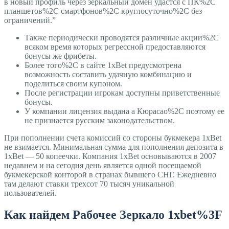
в новый профиль через зеркальный домен удастся с ПК%2C
планшетов%2C смартфонов%2C круглосуточно%2C без
ограничений.”
Также периодически проводятся различные акции%2C
всяком время которых регрессной предоставляются
бонусы же фрибеты.
Более того%2C в сайте 1xBet предусмотрена
возможность составить удачную комбинацию и
поделиться своим купоном.
После регистрации игрокам доступны приветственные
бонусы.
У компании лицензия выдана а Кюрасао%2C поэтому ее
не признается русским законодательством.
При пополнении счета комиссий со стороны букмекера 1xBet
не взимается. Минимальная сумма для пополнения депозита в
1xBet — 50 копеечки. Компания 1xBet основываются в 2007
недавнем и на сегодня день является одной посещаемой
букмекерской конторой в странах бывшего СНГ. Ежедневно
там делают ставки трехсот 70 тысяч уникальной
пользователей.
Как найдем Рабочее Зеркало 1xbet%3F