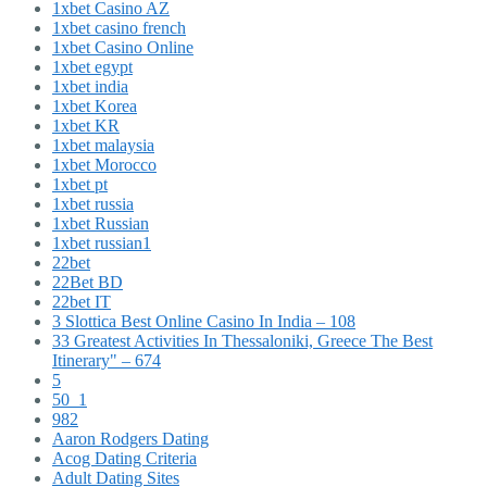
1xbet Casino AZ
1xbet casino french
1xbet Casino Online
1xbet egypt
1xbet india
1xbet Korea
1xbet KR
1xbet malaysia
1xbet Morocco
1xbet pt
1xbet russia
1xbet Russian
1xbet russian1
22bet
22Bet BD
22bet IT
3 Slottica Best Online Casino In India – 108
33 Greatest Activities In Thessaloniki, Greece The Best
Itinerary" – 674
5
50_1
982
Aaron Rodgers Dating
Acog Dating Criteria
Adult Dating Sites