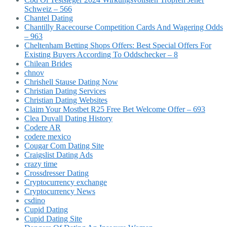
Schweiz – 566
Chantel Dating
Chantilly Racecourse Competition Cards And Wagering Odds
– 963
Cheltenham Betting Shops Offers: Best Special Offers For
Existing Buyers According To Oddschecker – 8
Chilean Brides
chnov
Chrishell Stause Dating Now
Christian Dating Services
Christian Dating Websites
Claim Your Mostbet R25 Free Bet Welcome Offer – 693
Clea Duvall Dating History
Codere AR
codere mexico
Cougar Com Dating Site
Craigslist Dating Ads
crazy time
Crossdresser Dating
Cryptocurrency exchange
Cryptocurrency News
csdino
Cupid Dating
Cupid Dating Site