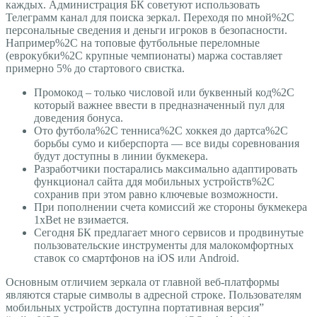
каждых. Администрация БК советуют использовать
Телеграмм канал для поиска зеркал. Переходя по мной%2C
персональные сведения и деньги игроков в безопасности.
Например%2C на топовые футбольные переломные
(еврокубки%2C крупные чемпионаты) маржа составляет
примерно 5% до стартового свистка.
Промокод – только числовой или буквенный код%2C
который важнее ввести в предназначенный пул для
доведения бонуса.
Ото футбола%2C тенниса%2C хоккея до дартса%2C
борьбы сумо и киберспорта — все виды соревнования
будут доступны в линии букмекера.
Разработчики постарались максимально адаптировать
функционал сайта ддя мобильных устройств%2C
сохранив при этом равно ключевые возможности.
При пополнении счета комиссий же стороны букмекера
1xBet не взимается.
Сегодня БК предлагает много сервисов и продвинутые
пользовательские инструменты для малокомфортных
ставок со смартфонов на iOS или Android.
Основным отличием зеркала от главной веб-платформы
являются старые символы в адресной строке. Пользователям
мобильных устройств доступна портативная версия”