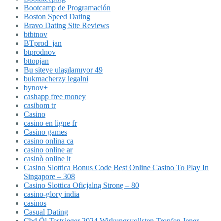
Bootcamp de Programación
Boston Speed Dating
Bravo Dating Site Reviews
btbtnov
BTprod_jan
btprodnov
bttopjan
Bu siteye ulaşılamıyor 49
bukmacherzy legalni
bynov+
cashapp free money
casibom tr
Casino
casino en ligne fr
Casino games
casino onlina ca
casino online ar
casinò online it
Casino Slottica Bonus Code Best Online Casino To Play In
Singapore – 308
Casino Slottica Oficjalną Stronę – 80
casino-glory india
casinos
Casual Dating
Cbd Öl Testsieger 2024 Wirkungsvollsten Tropfen Jener