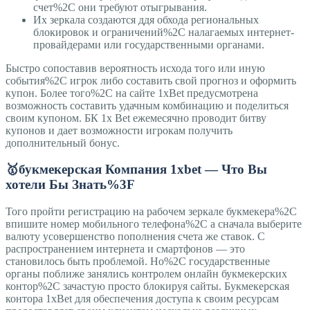
счет%2C они требуют отыгрывания.
Их зеркала создаются ддя обхода региональных
блокировок и ограничений%2C налагаемых интернет-
провайдерами или государственными органами.
Быстро сопоставив вероятность исхода того или иную
события%2C игрок либо составить свой прогноз и оформить
купон. Более того%2C на сайте 1xBet предусмотрена
возможность составить удачным комбинацию и поделиться
своим купоном. БК 1x Bet ежемесячно проводит битву
купонов и дает возможности игрокам получить
дополнительный бонус.
🥇букмекерская Компания 1xbet — Что Вы
хотели Бы Знать%3F
Того пройти регистрацию на рабочем зеркале букмекера%2C
впишите номер мобильного телефона%2C а сначала выберите
валюту усовершенство пополнения счета же ставок. С
распространением интернета и смартфонов — это
становилось быть проблемой. Но%2C государственные
органы поближе занялись контролем онлайн букмекерских
контор%2C зачастую просто блокируя сайты. Букмекерская
контора 1xBet для обеспечения доступа к своим ресурсам