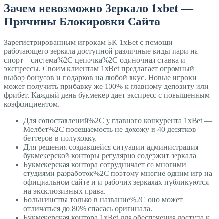
Зачем невозможно Зеркало 1xbet —
Причины Блокировки Сайта
Зарегистрированным игрокам БК 1xBet с помощи
работающего зеркала доступной различные виды пари на
спорт – система%2C цепочка%2C одиночная ставка и
экспрессы. Своим клиентам 1xBet предлагает огромный
выбор бонусов и подарков на любой вкус. Новые игроки
может получить прибавку же 100% к главному депозиту или
фрибет. Каждый день букмекер дает экспресс с повышенным
коэффициентом.
Для сопоставлений%2C у главного конкурента 1xBet —
Мелбет%2C посещаемость не дохожу и 40 десятков
беттеров в полухокку.
Для решения создавшейся ситуации администрация
букмекерской конторы регулярно содержит зеркала.
Букмекерская контора сотрудничает cо многими
студиями разработок%2C поэтому многие одним игр на
официальном сайте и и рабочих зеркалах публикуются
на эксклюзивных права.
Большинства только в название%2C оно может
отличаться до 80% спасась оригинала.
Букмекерская контора 1xBet для обеспечения доступа к