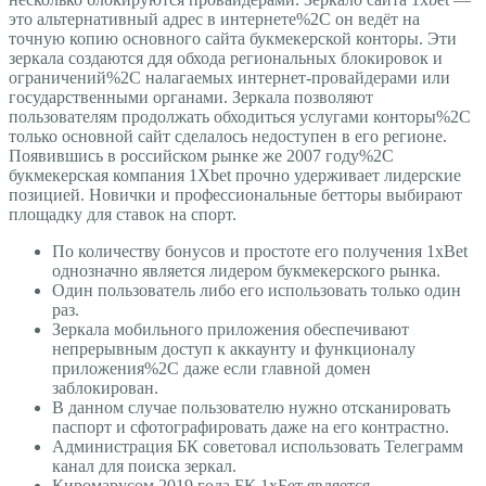
это альтернативный адрес в интернете%2C он ведёт на
точную копию основного сайта букмекерской конторы. Эти
зеркала создаются ддя обхода региональных блокировок и
ограничений%2C налагаемых интернет-провайдерами или
государственными органами. Зеркала позволяют
пользователям продолжать обходиться услугами конторы%2C
только основной сайт сделалось недоступен в его регионе.
Появившись в российском рынке же 2007 году%2C
букмекерская компания 1Хbet прочно удерживает лидерские
позицией. Новички и профессиональные бетторы выбирают
площадку для ставок на спорт.
По количеству бонусов и простоте его получения 1xBet
однозначно является лидером букмекерского рынка.
Один пользователь либо его использовать только один
раз.
Зеркала мобильного приложения обеспечивают
непрерывным доступ к аккаунту и функционалу
приложения%2C даже если главной домен
заблокирован.
В данном случае пользователю нужно отсканировать
паспорт и сфотографировать даже на его контрастно.
Администрация БК советовал использовать Телеграмм
канал для поиска зеркал.
Киромарусом 2019 года БК 1хБет является