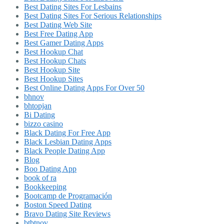
Best Dating Sites For Lesbains
Best Dating Sites For Serious Relationships
Best Dating Web Site
Best Free Dating App
Best Gamer Dating Apps
Best Hookup Chat
Best Hookup Chats
Best Hookup Site
Best Hookup Sites
Best Online Dating Apps For Over 50
bhnov
bhtopjan
Bi Dating
bizzo casino
Black Dating For Free App
Black Lesbian Dating Apps
Black People Dating App
Blog
Boo Dating App
book of ra
Bookkeeping
Bootcamp de Programación
Boston Speed Dating
Bravo Dating Site Reviews
btbtnov