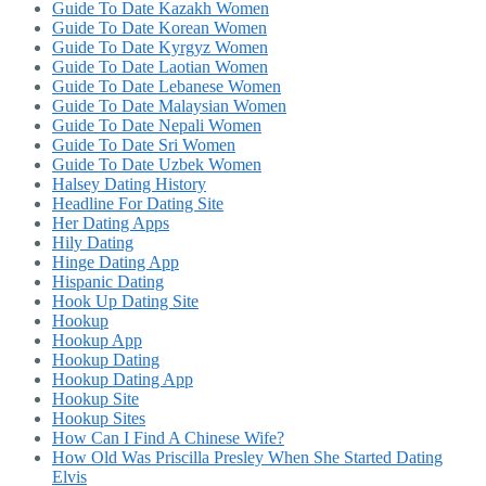
Guide To Date Kazakh Women
Guide To Date Korean Women
Guide To Date Kyrgyz Women
Guide To Date Laotian Women
Guide To Date Lebanese Women
Guide To Date Malaysian Women
Guide To Date Nepali Women
Guide To Date Sri Women
Guide To Date Uzbek Women
Halsey Dating History
Headline For Dating Site
Her Dating Apps
Hily Dating
Hinge Dating App
Hispanic Dating
Hook Up Dating Site
Hookup
Hookup App
Hookup Dating
Hookup Dating App
Hookup Site
Hookup Sites
How Can I Find A Chinese Wife?
How Old Was Priscilla Presley When She Started Dating
Elvis