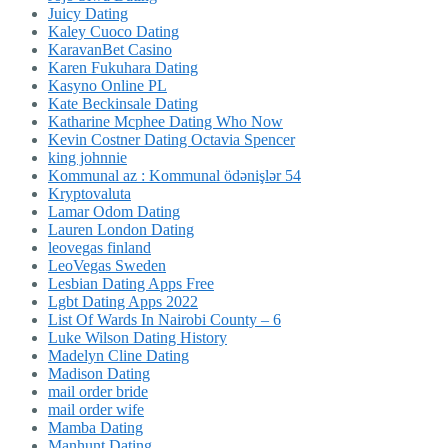
Juicy Dating
Kaley Cuoco Dating
KaravanBet Casino
Karen Fukuhara Dating
Kasyno Online PL
Kate Beckinsale Dating
Katharine Mcphee Dating Who Now
Kevin Costner Dating Octavia Spencer
king johnnie
Kommunal az : Kommunal ödənişlər 54
Kryptovaluta
Lamar Odom Dating
Lauren London Dating
leovegas finland
LeoVegas Sweden
Lesbian Dating Apps Free
Lgbt Dating Apps 2022
List Of Wards In Nairobi County – 6
Luke Wilson Dating History
Madelyn Cline Dating
Madison Dating
mail order bride
mail order wife
Mamba Dating
Manhunt Dating