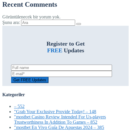
Recent Comments
Görüntülenecek bir yorum yok.
Şunu ara:
Register to Get
FREE
Updates
Kategoriler
– 552
"Grab Your Exclusive Provide Today! – 148
"mostbet Casino Review Intended For Us-players
Trustworthiness In Addition To Games – 852
"mostbet En Vivo Guía De Apuestas 2024 – 385