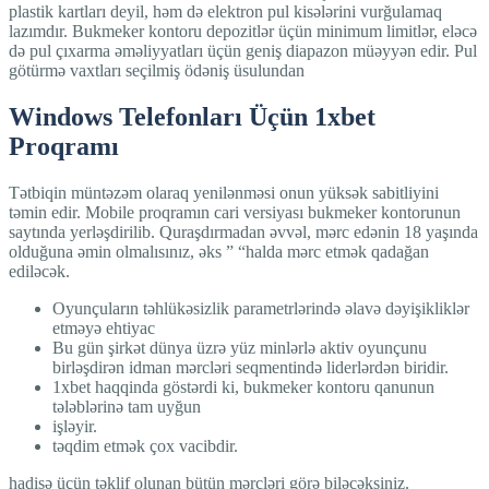
plastik kartları deyil, həm də elektron pul kisələrini vurğulamaq
lazımdır. Bukmeker kontoru depozitlər üçün minimum limitlər, eləcə
də pul çıxarma əməliyyatları üçün geniş diapazon müəyyən edir. Pul
götürmə vaxtları seçilmiş ödəniş üsulundan
Windows Telefonları Üçün 1xbet
Proqramı
Tətbiqin müntəzəm olaraq yenilənməsi onun yüksək sabitliyini
təmin edir. Mobile proqramın cari versiyası bukmeker kontorunun
saytında yerləşdirilib. Quraşdırmadan əvvəl, mərc edənin 18 yaşında
olduğuna əmin olmalısınız, əks ” “halda mərc etmək qadağan
ediləcək.
Oyunçuların təhlükəsizlik parametrlərində əlavə dəyişikliklər
etməyə ehtiyac
Bu gün şirkət dünya üzrə yüz minlərlə aktiv oyunçunu
birləşdirən idman mərcləri seqmentində liderlərdən biridir.
1xbet haqqinda göstərdi ki, bukmeker kontoru qanunun
tələblərinə tam uyğun
işləyir.
təqdim etmək çox vacibdir.
hadisə üçün təklif olunan bütün mərcləri görə biləcəksiniz.