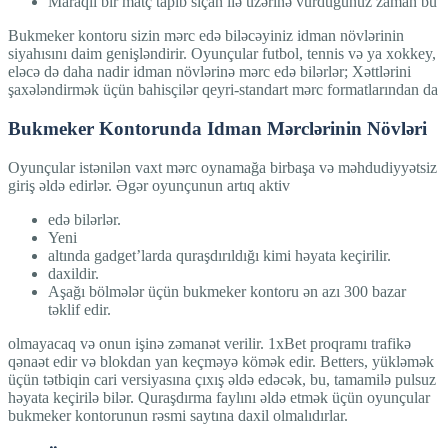
Maraqlı bir matç tapıb siçan ilə üzərinə vurduğunuz zaman bu
Bukmeker kontoru sizin mərc edə biləcəyiniz idman növlərinin
siyahısını daim genişləndirir. Oyunçular futbol, ​​tennis və ya xokkey,
eləcə də daha nadir idman növlərinə mərc edə bilərlər; Xəttlərini
şaxələndirmək üçün bahisçilər qeyri-standart mərc formatlarından da
Bukmeker Kontorunda Idman Mərclərinin Növləri
Oyunçular istənilən vaxt mərc oynamağa birbaşa və məhdudiyyətsiz
giriş əldə edirlər. Əgər oyunçunun artıq aktiv
edə bilərlər.
Yeni
altında gadget’larda quraşdırıldığı kimi həyata keçirilir.
daxildir.
Aşağı bölmələr üçün bukmeker kontoru ən azı 300 bazar
təklif edir.
olmayacaq və onun işinə zəmanət verilir. 1xBet proqramı trafikə
qənaət edir və blokdan yan keçməyə kömək edir. Betters, yükləmək
üçün tətbiqin cari versiyasına çıxış əldə edəcək, bu, tamamilə pulsuz
həyata keçirilə bilər. Quraşdırma faylını əldə etmək üçün oyunçular
bukmeker kontorunun rəsmi saytına daxil olmalıdırlar.