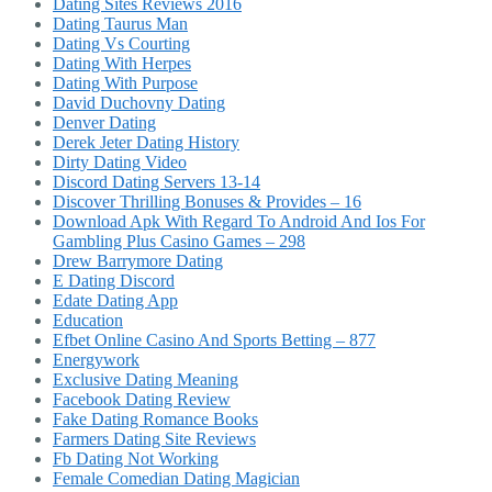
Dating Sites Reviews 2016
Dating Taurus Man
Dating Vs Courting
Dating With Herpes
Dating With Purpose
David Duchovny Dating
Denver Dating
Derek Jeter Dating History
Dirty Dating Video
Discord Dating Servers 13-14
Discover Thrilling Bonuses & Provides – 16
Download Apk With Regard To Android And Ios For
Gambling Plus Casino Games – 298
Drew Barrymore Dating
E Dating Discord
Edate Dating App
Education
Efbet Online Casino And Sports Betting – 877
Energywork
Exclusive Dating Meaning
Facebook Dating Review
Fake Dating Romance Books
Farmers Dating Site Reviews
Fb Dating Not Working
Female Comedian Dating Magician