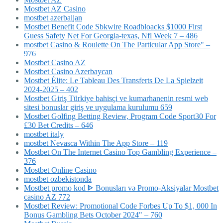
Mostbet AZ Casino
mostbet azerbaijan
Mostbet Benefit Code Sbkwire Roadbloacks $1000 First
Guess Safety Net For Georgia-texas, Nfl Week 7 – 486
‎mostbet Casino & Roulette On The Particular App Store" –
976
Mostbet Casino AZ
Mostbet Casino Azerbaycan
Mostbet Élite: Le Tableau Des Transferts De La Spielzeit
2024-2025 – 402
Mostbet Giriş Türkiye bahisçi ve kumarhanenin resmi web
sitesi bonuslar giriş ve uygulama kurulumu 659
Mostbet Golfing Betting Review, Program Code Sport30 For
£30 Bet Credits – 646
mostbet italy
‎mostbet Nevasca Within The App Store – 119
Mostbet On The Internet Casino Top Gambling Experience –
376
Mostbet Online Casino
mostbet ozbekistonda
Mostbet promo kod ᐈ Bonusları və Promo-Aksiyalar Mostbet
casino AZ 772
Mostbet Review: Promotional Code Forbes Up To $1, 000 In
Bonus Gambling Bets October 2024" – 760