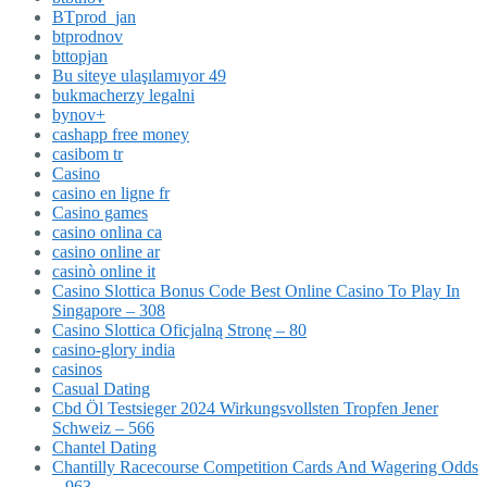
BTprod_jan
btprodnov
bttopjan
Bu siteye ulaşılamıyor 49
bukmacherzy legalni
bynov+
cashapp free money
casibom tr
Casino
casino en ligne fr
Casino games
casino onlina ca
casino online ar
casinò online it
Casino Slottica Bonus Code Best Online Casino To Play In
Singapore – 308
Casino Slottica Oficjalną Stronę – 80
casino-glory india
casinos
Casual Dating
Cbd Öl Testsieger 2024 Wirkungsvollsten Tropfen Jener
Schweiz – 566
Chantel Dating
Chantilly Racecourse Competition Cards And Wagering Odds
– 963