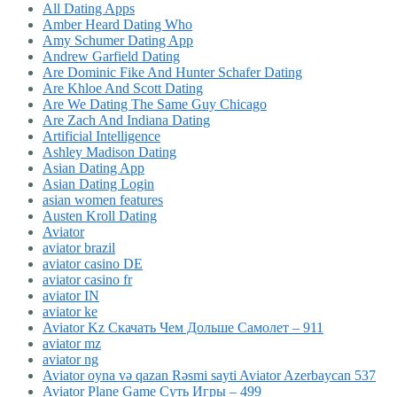
All Dating Apps
Amber Heard Dating Who
Amy Schumer Dating App
Andrew Garfield Dating
Are Dominic Fike And Hunter Schafer Dating
Are Khloe And Scott Dating
Are We Dating The Same Guy Chicago
Are Zach And Indiana Dating
Artificial Intelligence
Ashley Madison Dating
Asian Dating App
Asian Dating Login
asian women features
Austen Kroll Dating
Aviator
aviator brazil
aviator casino DE
aviator casino fr
aviator IN
aviator ke
Aviator Kz Скачать Чем Дольше Самолет – 911
aviator mz
aviator ng
Aviator oyna və qazan Rəsmi sayti Aviator Azerbaycan 537
Aviator Plane Game Суть Игры – 499