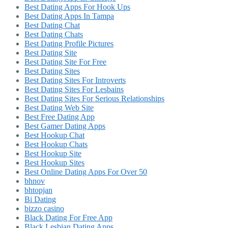
Best Dating Apps For Hook Ups
Best Dating Apps In Tampa
Best Dating Chat
Best Dating Chats
Best Dating Profile Pictures
Best Dating Site
Best Dating Site For Free
Best Dating Sites
Best Dating Sites For Introverts
Best Dating Sites For Lesbains
Best Dating Sites For Serious Relationships
Best Dating Web Site
Best Free Dating App
Best Gamer Dating Apps
Best Hookup Chat
Best Hookup Chats
Best Hookup Site
Best Hookup Sites
Best Online Dating Apps For Over 50
bhnov
bhtopjan
Bi Dating
bizzo casino
Black Dating For Free App
Black Lesbian Dating Apps