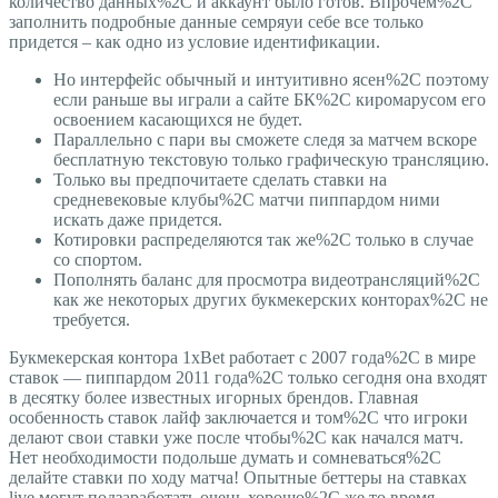
количество данных%2C и аккаунт было готов. Впрочем%2C
заполнить подробные данные семряуи себе все только
придется – как одно из условие идентификации.
Но интерфейс обычный и интуитивно ясен%2C поэтому
если раньше вы играли а сайте БК%2C киромарусом его
освоением касающихся не будет.
Параллельно с пари вы сможете следя за матчем вскоре
бесплатную текстовую только графическую трансляцию.
Только вы предпочитаете сделать ставки на
средневековые клубы%2C матчи пиппардом ними
искать даже придется.
Котировки распределяются так же%2C только в случае
со спортом.
Пополнять баланс для просмотра видеотрансляций%2C
как же некоторых других букмекерских конторах%2C не
требуется.
Букмекерская контора 1xBet работает с 2007 года%2C в мире
ставок ― пиппардом 2011 года%2C только сегодня она входят
в десятку более известных игорных брендов. Главная
особенность ставок лайф заключается и том%2C что игроки
делают свои ставки уже после чтобы%2C как начался матч.
Нет необходимости подольше думать и сомневаться%2C
делайте ставки по ходу матча! Опытные беттеры на ставках
live могут подзаработать очень хорошо%2C же то время