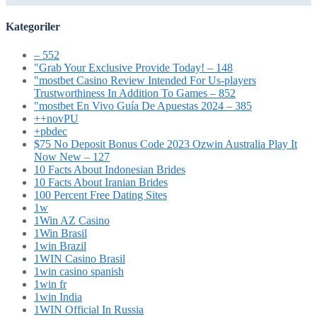
Kategoriler
– 552
"Grab Your Exclusive Provide Today! – 148
"mostbet Casino Review Intended For Us-players
Trustworthiness In Addition To Games – 852
"mostbet En Vivo Guía De Apuestas 2024 – 385
++novPU
+pbdec
$75 No Deposit Bonus Code 2023 Ozwin Australia Play It
Now New – 127
10 Facts About Indonesian Brides
10 Facts About Iranian Brides
100 Percent Free Dating Sites
1w
1Win AZ Casino
1Win Brasil
1win Brazil
1WIN Casino Brasil
1win casino spanish
1win fr
1win India
1WIN Official In Russia