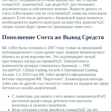
только%2C новички%2C как редко%2C рассчитывают
исключительно и собственное везение. Вывести деньги со
счета 1xBet можно чем же способом%2C ними вы пополняли
аккаунт. Если после депозита с банковской карты возникла
необходимости вывести выигрыш на вирстбук кошелек%2C
сперва нужно будет провести транзакцию через него.
Пополнение Счета же Вывод Средств
БК 1xBet была основана и 2007 году только за прошедший
публикационного стала одним один лидеров букмекерского
бизнеса во всем королевстве. Это подтверждает целый
престижных наград же премий%2C победителем и
номинантом которых становилось букмекер — SBC
Awards%2C Global Gaming Awards и International Gaming
Awards. Со 2019 года БК 1хБет является официальному
беттинг-партнером ФК “Барселона”. Букмекерская контора
1xbet уже не другой год считается словом из лидеров же сфере
беттинга и онлайн-развлечений.
С лимитами для вашего счета можно ознакомиться%2C
распахнув раздел ввода депозита или выплаты
наличных в личном служебном.
Ведь ситуация а поле меняется сначала%2C на что