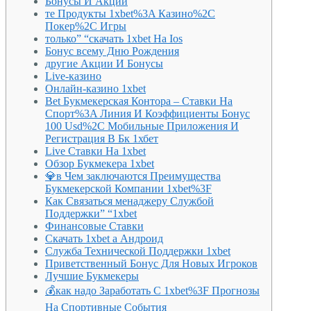
Бонусы И Акции
те Продукты 1xbet%3A Казино%2C
Покер%2C Игры
только” “скачать 1xbet На Ios
Бонус всему Дню Рождения
другие Акции И Бонусы
Live-казино
Онлайн-казино 1xbet
Bet Букмекерская Контора – Ставки На
Спорт%3A Линия И Коэффициенты Бонус
100 Usd%2C Мобильные Приложения И
Регистрация В Бк 1хбет
Live Ставки На 1xbet
Обзор Букмекера 1xbet
💎в Чем заключаются Преимущества
Букмекерской Компании 1xbet%3F
Как Связаться менаджеру Службой
Поддержки” “1xbet
Финансовые Ставки
Скачать 1xbet а Андроид
Служба Технической Поддержки 1xbet
Приветственный Бонус Для Новых Игроков
Лучшие Букмекеры
💰как надо Заработать С 1xbet%3F Прогнозы
На Спортивные События