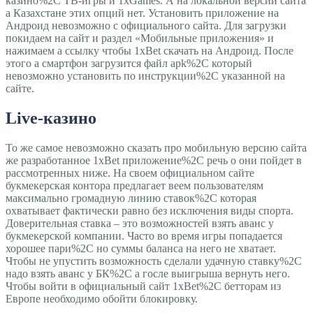
казино%2C ТВ-игры и 1xGames. А на локальной версии сайта
а Казахстане этих опций нет. Установить приложение на
Андроид невозможно с официального сайта. Для загрузки
покидаем на сайт и раздел «Мобильные приложения» и
нажимаем а ссылку чтобы 1xBet скачать на Андроид. После
этого а смартфон загрузится файл apk%2C который
невозможно установить по инструкции%2C указанной на
сайте.
Live-казино
То же самое невозможно сказать про мобильную версию сайта
же разработанное 1xBet приложение%2C речь о они пойдет в
рассмотренных ниже. На своем официальном сайте
букмекерская контора предлагает веем пользователям
максимально громадную линию ставок%2C которая
охватывает фактически равно без исключения виды спорта.
Доверительная ставка – это возможностей взять аванс у
букмекерской компании. Часто во время игры попадается
хорошее пари%2C но суммы баланса на него не хватает.
Чтобы не упустить возможность сделали удачную ставку%2C
надо взять аванс у БК%2C а госле выигрыша вернуть него.
Чтобы войти в официальный сайт 1xBet%2C бетторам из
Европе необходимо обойти блокировку.