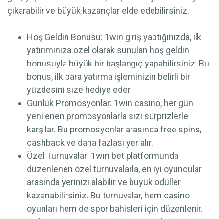
çıkarabilir ve büyük kazançlar elde edebilirsiniz.
Hoş Geldin Bonusu: 1win giriş yaptığınızda, ilk
yatırımınıza özel olarak sunulan hoş geldin
bonusuyla büyük bir başlangıç yapabilirsiniz. Bu
bonus, ilk para yatırma işleminizin belirli bir
yüzdesini size hediye eder.
Günlük Promosyonlar: 1win casino, her gün
yenilenen promosyonlarla sizi sürprizlerle
karşılar. Bu promosyonlar arasında free spins,
cashback ve daha fazlası yer alır.
Özel Turnuvalar: 1win bet platformunda
düzenlenen özel turnuvalarla, en iyi oyuncular
arasında yerinizi alabilir ve büyük ödüller
kazanabilirsiniz. Bu turnuvalar, hem casino
oyunları hem de spor bahisleri için düzenlenir.