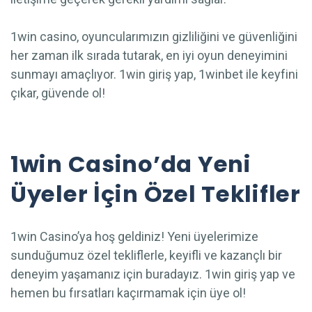
1win casino, oyuncularımızın gizliliğini ve güvenliğini
her zaman ilk sırada tutarak, en iyi oyun deneyimini
sunmayı amaçlıyor. 1win giriş yap, 1winbet ile keyfini
çıkar, güvende ol!
1win Casino’da Yeni
Üyeler İçin Özel Teklifler
1win Casino’ya hoş geldiniz! Yeni üyelerimize
sunduğumuz özel tekliflerle, keyifli ve kazançlı bir
deneyim yaşamanız için buradayız. 1win giriş yap ve
hemen bu fırsatları kaçırmamak için üye ol!