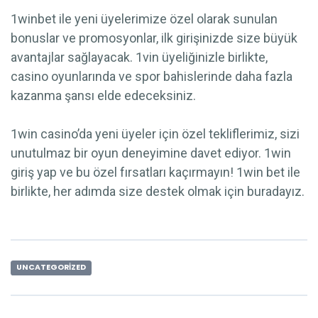
1winbet ile yeni üyelerimize özel olarak sunulan
bonuslar ve promosyonlar, ilk girişinizde size büyük
avantajlar sağlayacak. 1vin üyeliğinizle birlikte,
casino oyunlarında ve spor bahislerinde daha fazla
kazanma şansı elde edeceksiniz.
1win casino’da yeni üyeler için özel tekliflerimiz, sizi
unutulmaz bir oyun deneyimine davet ediyor. 1win
giriş yap ve bu özel fırsatları kaçırmayın! 1win bet ile
birlikte, her adımda size destek olmak için buradayız.
UNCATEGORIZED