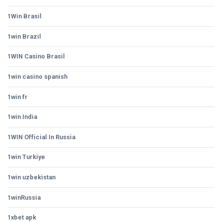
1Win Brasil
1win Brazil
1WIN Casino Brasil
1win casino spanish
1win fr
1win India
1WIN Official In Russia
1win Turkiye
1win uzbekistan
1winRussia
1xbet apk