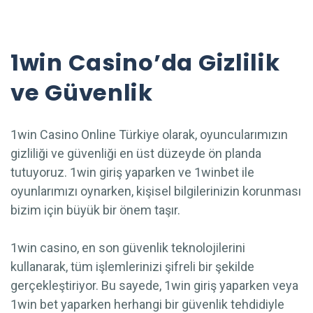
1win Casino’da Gizlilik
ve Güvenlik
1win Casino Online Türkiye olarak, oyuncularımızın
gizliliği ve güvenliği en üst düzeyde ön planda
tutuyoruz. 1win giriş yaparken ve 1winbet ile
oyunlarımızı oynarken, kişisel bilgilerinizin korunması
bizim için büyük bir önem taşır.
1win casino, en son güvenlik teknolojilerini
kullanarak, tüm işlemlerinizi şifreli bir şekilde
gerçekleştiriyor. Bu sayede, 1win giriş yaparken veya
1win bet yaparken herhangi bir güvenlik tehdidiyle