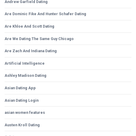
Andrew Garfield Dating
Are Dominic Fike And Hunter Schafer Dating
Are Khloe And Scott Dating
Are We Dating The Same Guy Chicago
Are Zach And Indiana Dating
Artificial Intelligence
Ashley Madison Dating
Asian Dating App
Asian Dating Login
asian women features
Austen Kroll Dating