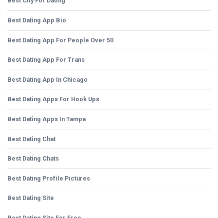
Best City For Dating
Best Dating App Bio
Best Dating App For People Over 50
Best Dating App For Trans
Best Dating App In Chicago
Best Dating Apps For Hook Ups
Best Dating Apps In Tampa
Best Dating Chat
Best Dating Chats
Best Dating Profile Pictures
Best Dating Site
Best Dating Site For Free