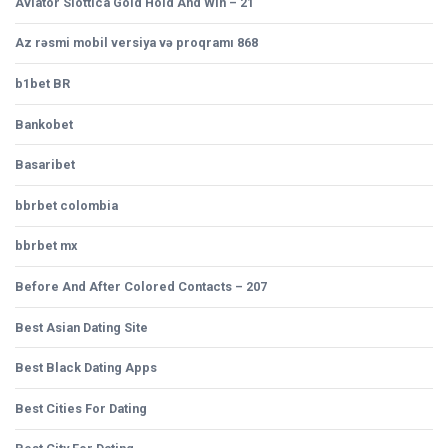
Aviator Slottica Gold Hold And Win – 21
Az rəsmi mobil versiya və proqramı 868
b1bet BR
Bankobet
Basaribet
bbrbet colombia
bbrbet mx
Before And After Colored Contacts – 207
Best Asian Dating Site
Best Black Dating Apps
Best Cities For Dating