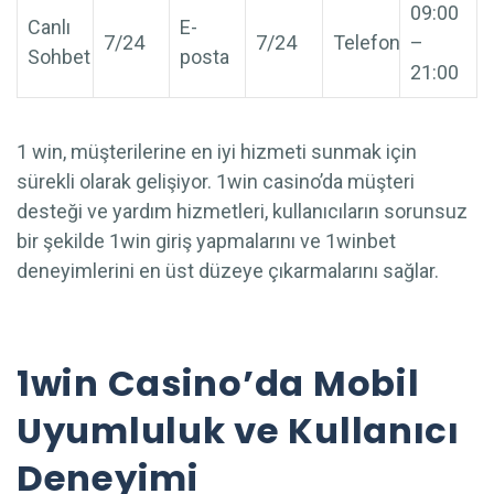
09:00
Canlı
E-
7/24
7/24
Telefon
–
Sohbet
posta
21:00
1 win, müşterilerine en iyi hizmeti sunmak için
sürekli olarak gelişiyor. 1win casino’da müşteri
desteği ve yardım hizmetleri, kullanıcıların sorunsuz
bir şekilde 1win giriş yapmalarını ve 1winbet
deneyimlerini en üst düzeye çıkarmalarını sağlar.
1win Casino’da Mobil
Uyumluluk ve Kullanıcı
Deneyimi