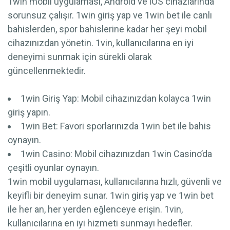
1win mobil uygulaması, Android ve iOS cihazlarında
sorunsuz çalışır. 1win giriş yap ve 1win bet ile canlı
bahislerden, spor bahislerine kadar her şeyi mobil
cihazınızdan yönetin. 1vin, kullanıcılarına en iyi
deneyimi sunmak için sürekli olarak
güncellenmektedir.
1win Giriş Yap: Mobil cihazınızdan kolayca 1win
giriş yapın.
1win Bet: Favori sporlarınızda 1win bet ile bahis
oynayın.
1win Casino: Mobil cihazınızdan 1win Casino’da
çeşitli oyunlar oynayın.
1win mobil uygulaması, kullanıcılarına hızlı, güvenli ve
keyifli bir deneyim sunar. 1win giriş yap ve 1win bet
ile her an, her yerden eğlenceye erişin. 1vin,
kullanıcılarına en iyi hizmeti sunmayı hedefler.