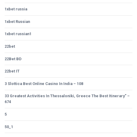
1xbet russia
1xbet Russian
1xbet russian1
22bet
22Bet BD
22bet IT
3 Slottica Best Online Casino In India – 108
33 Greatest Activities In Thessaloniki, Greece The Best Itinerary" –
674
5
50_1