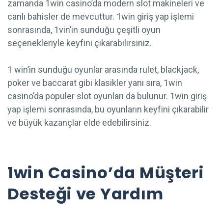
zamanda 1win casino’da modern slot makineleri ve
canlı bahisler de mevcuttur. 1win giriş yap işlemi
sonrasında, 1vin’in sunduğu çeşitli oyun
seçenekleriyle keyfini çıkarabilirsiniz.
1 win’in sunduğu oyunlar arasında rulet, blackjack,
poker ve baccarat gibi klasikler yanı sıra, 1win
casino’da popüler slot oyunları da bulunur. 1win giriş
yap işlemi sonrasında, bu oyunların keyfini çıkarabilir
ve büyük kazançlar elde edebilirsiniz.
1win Casino’da Müşteri
Desteği ve Yardım