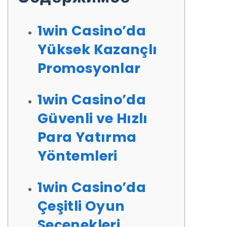
1win Casino’da
Yüksek Kazançlı
Promosyonlar
1win Casino’da
Güvenli ve Hızlı
Para Yatırma
Yöntemleri
1win Casino’da
Çeşitli Oyun
Seçenekleri