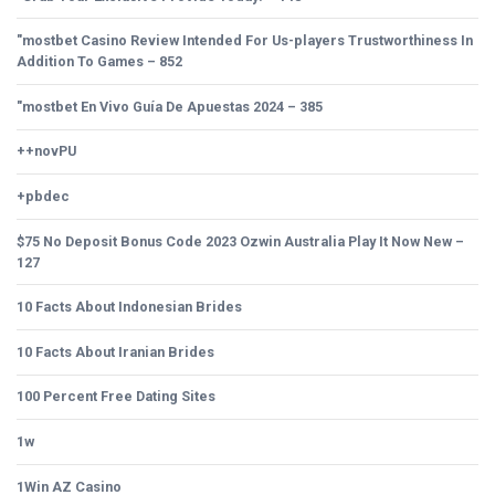
"mostbet Casino Review Intended For Us-players Trustworthiness In
Addition To Games – 852
"mostbet En Vivo Guía De Apuestas 2024 – 385
++novPU
+pbdec
$75 No Deposit Bonus Code 2023 Ozwin Australia Play It Now New –
127
10 Facts About Indonesian Brides
10 Facts About Iranian Brides
100 Percent Free Dating Sites
1w
1Win AZ Casino