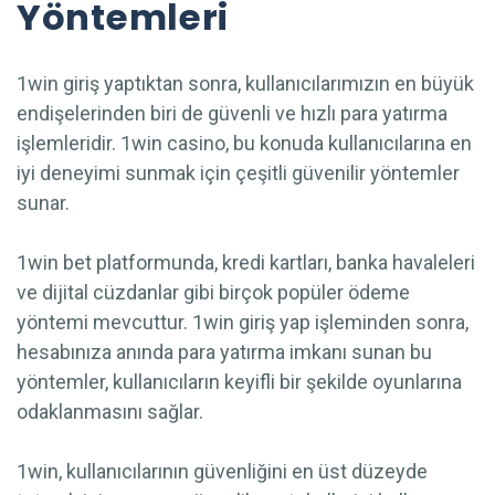
Yöntemleri
1win giriş yaptıktan sonra, kullanıcılarımızın en büyük
endişelerinden biri de güvenli ve hızlı para yatırma
işlemleridir. 1win casino, bu konuda kullanıcılarına en
iyi deneyimi sunmak için çeşitli güvenilir yöntemler
sunar.
1win bet platformunda, kredi kartları, banka havaleleri
ve dijital cüzdanlar gibi birçok popüler ödeme
yöntemi mevcuttur. 1win giriş yap işleminden sonra,
hesabınıza anında para yatırma imkanı sunan bu
yöntemler, kullanıcıların keyifli bir şekilde oyunlarına
odaklanmasını sağlar.
1win, kullanıcılarının güvenliğini en üst düzeyde