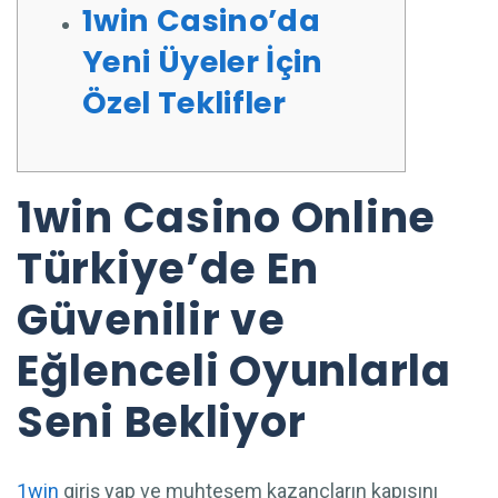
1win Casino’da
Yeni Üyeler İçin
Özel Teklifler
1win Casino Online
Türkiye’de En
Güvenilir ve
Eğlenceli Oyunlarla
Seni Bekliyor
1win
giriş yap ve muhteşem kazançların kapısını