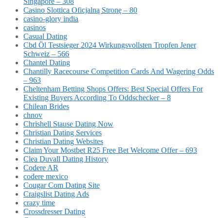
Singapore – 308
Casino Slottica Oficjalną Stronę – 80
casino-glory india
casinos
Casual Dating
Cbd Öl Testsieger 2024 Wirkungsvollsten Tropfen Jener
Schweiz – 566
Chantel Dating
Chantilly Racecourse Competition Cards And Wagering Odds
– 963
Cheltenham Betting Shops Offers: Best Special Offers For
Existing Buyers According To Oddschecker – 8
Chilean Brides
chnov
Chrishell Stause Dating Now
Christian Dating Services
Christian Dating Websites
Claim Your Mostbet R25 Free Bet Welcome Offer – 693
Clea Duvall Dating History
Codere AR
codere mexico
Cougar Com Dating Site
Craigslist Dating Ads
crazy time
Crossdresser Dating