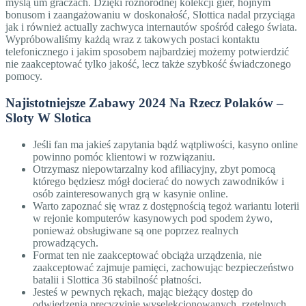
myślą um graczach. Dzięki różnorodnej kolekcji gier, hojnym
bonusom i zaangażowaniu w doskonałość, Slottica nadal przyciąga
jak i również actually zachwyca internautów spośród całego świata.
Wypróbowaliśmy każdą wraz z takowych postaci kontaktu
telefonicznego i jakim sposobem najbardziej możemy potwierdzić
nie zaakceptować tylko jakość, lecz także szybkość świadczonego
pomocy.
Najistotniejsze Zabawy 2024 Na Rzecz Polaków –
Sloty W Slotica
Jeśli fan ma jakieś zapytania bądź wątpliwości, kasyno online
powinno pomóc klientowi w rozwiązaniu.
Otrzymasz niepowtarzalny kod afiliacyjny, zbyt pomocą
którego będziesz mógł docierać do nowych zawodników i
osób zainteresowanych grą w kasynie online.
Warto zapoznać się wraz z dostępnością tegoż wariantu loterii
w rejonie komputerów kasynowych pod spodem żywo,
ponieważ obsługiwane są one poprzez realnych
prowadzących.
Format ten nie zaakceptować obciąża urządzenia, nie
zaakceptować zajmuje pamięci, zachowując bezpieczeństwo
batalii i Slottica 36 stabilność płatności.
Jesteś w pewnych rękach, mając bieżący dostęp do
odwiedzenia precyzyjnie wyselekcjonowanych, rzetelnych