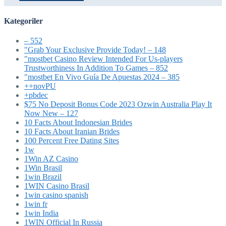
Kategoriler
– 552
"Grab Your Exclusive Provide Today! – 148
"mostbet Casino Review Intended For Us-players
Trustworthiness In Addition To Games – 852
"mostbet En Vivo Guía De Apuestas 2024 – 385
++novPU
+pbdec
$75 No Deposit Bonus Code 2023 Ozwin Australia Play It
Now New – 127
10 Facts About Indonesian Brides
10 Facts About Iranian Brides
100 Percent Free Dating Sites
1w
1Win AZ Casino
1Win Brasil
1win Brazil
1WIN Casino Brasil
1win casino spanish
1win fr
1win India
1WIN Official In Russia