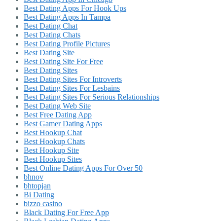
Best Dating Apps For Hook Ups
Best Dating Apps In Tampa
Best Dating Chat
Best Dating Chats
Best Dating Profile Pictures
Best Dating Site
Best Dating Site For Free
Best Dating Sites
Best Dating Sites For Introverts
Best Dating Sites For Lesbains
Best Dating Sites For Serious Relationships
Best Dating Web Site
Best Free Dating App
Best Gamer Dating Apps
Best Hookup Chat
Best Hookup Chats
Best Hookup Site
Best Hookup Sites
Best Online Dating Apps For Over 50
bhnov
bhtopjan
Bi Dating
bizzo casino
Black Dating For Free App