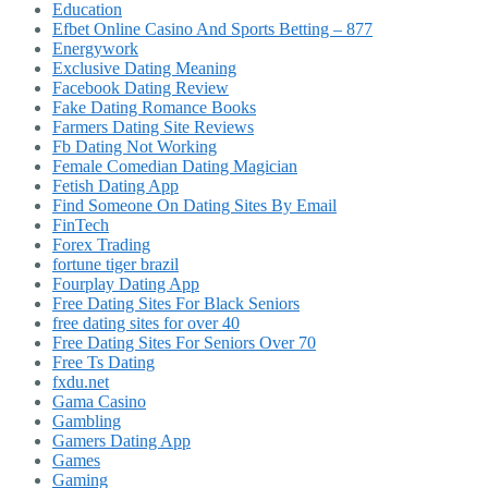
Education
Efbet Online Casino And Sports Betting – 877
Energywork
Exclusive Dating Meaning
Facebook Dating Review
Fake Dating Romance Books
Farmers Dating Site Reviews
Fb Dating Not Working
Female Comedian Dating Magician
Fetish Dating App
Find Someone On Dating Sites By Email
FinTech
Forex Trading
fortune tiger brazil
Fourplay Dating App
Free Dating Sites For Black Seniors
free dating sites for over 40
Free Dating Sites For Seniors Over 70
Free Ts Dating
fxdu.net
Gama Casino
Gambling
Gamers Dating App
Games
Gaming