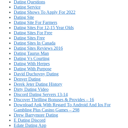
Dating Questions
Dating Service
Dating Shows To Apply For 2022
Dating Site
Dating Site For Farmers
Dating Sites For 12-15 Year Olds
Dating Sites For Free
Dating Sites Free
Dating Sites In Canada
Dating Sites Reviews 2016
Dating Taurus Man
Dating Vs Courting
Dating With Herpes
Dating With Purpose
David Duchovny Dating
Denver Dating
Derek Jeter Dating History
Dirty Dating Video
Discord Dating Servers 13-14
Discover Thrilling Bonuses & Provides – 16
Download Apk With Regard To Android And Ios For
Gambling Plus Casino Games – 298
Drew Barrymore Dating
E Dating Discord
Edate Dating App