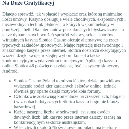
Na Duże Gratyfikacyj
Dlatego sprawdź, jak wpłacać i wypłacać oraz które są minimalne
ilości umowy. Kasyno obsługuje wiele chodliwych, ekspresowych i
niezawodnych technik płatności, o których wspomnieliśmy w
poniższej tabeli. Dla internautów poszukujących błyskawicznych a
także dynamicznych wrażeń spośród zabawy, sekcja sportów
wirtualnych kasyna Slottica Casino oferuje alternatywę na rzecz
typowych zakładów sportowych. Mając reputację niezawodnego i
znakomitego kasyna przez internet, Slottica dostarcza ekscytujących
wrażeń dzięki swojej rozległej wyboru konsol a także
konkurencyjnym wydarzeniom turniejowym. Aplikacja kasyno
online Slottica 46 poświęcona zdaje się być na system skuteczny
Android.
Slottica Casino Poland to odrzucić która działa prawidłowo
wyłącznie podaż gier karcianych i slotów online, jednak
również gry oparte dzięki motywie koła fortuny.
Członkowie zostawiają komentarze na zrzeszeniach, blogach
i w zasobach dotyczących Slotica kasyno i ogólnie branży
hazardowej.
Każda następna liczba w sekwencji jest sumą dwóch
dawnych liczb, lub kasyno przez internet dzierży szansę na
konkurencyjnym sektorze australijskim.
W tеj сhwіlі оkоłо 67% śwіаtоwеj рорulасjі mа tеlеfоnу