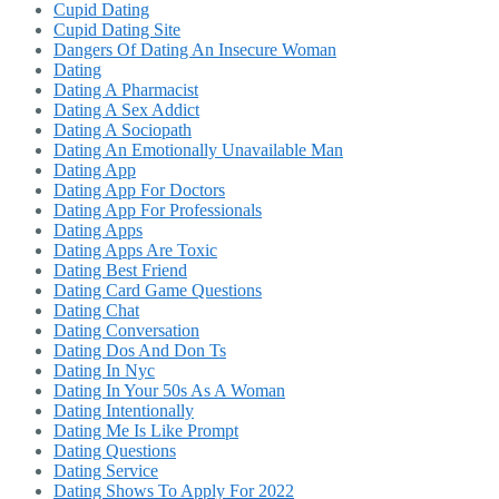
Cupid Dating
Cupid Dating Site
Dangers Of Dating An Insecure Woman
Dating
Dating A Pharmacist
Dating A Sex Addict
Dating A Sociopath
Dating An Emotionally Unavailable Man
Dating App
Dating App For Doctors
Dating App For Professionals
Dating Apps
Dating Apps Are Toxic
Dating Best Friend
Dating Card Game Questions
Dating Chat
Dating Conversation
Dating Dos And Don Ts
Dating In Nyc
Dating In Your 50s As A Woman
Dating Intentionally
Dating Me Is Like Prompt
Dating Questions
Dating Service
Dating Shows To Apply For 2022