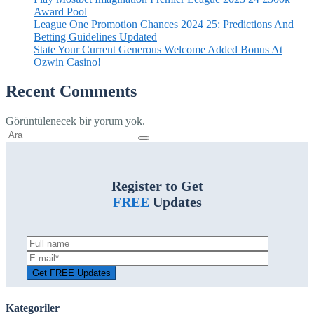
Award Pool
League One Promotion Chances 2024 25: Predictions And
Betting Guidelines Updated
State Your Current Generous Welcome Added Bonus At
Ozwin Casino!
Recent Comments
Görüntülenecek bir yorum yok.
Şunu
ara:
Register to Get
FREE
Updates
Kategoriler