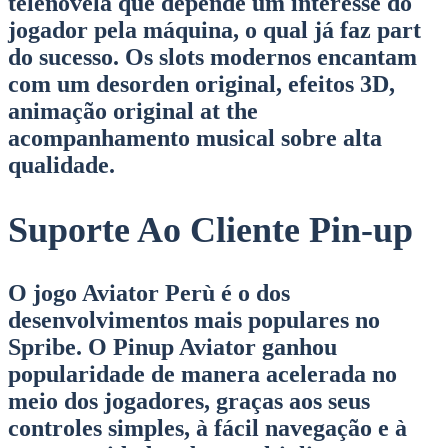
telenovela que depende um interesse do
jogador pela máquina, o qual já faz part
do sucesso. Os slots modernos encantam
com um desorden original, efeitos 3D,
animação original at the
acompanhamento musical sobre alta
qualidade.
Suporte Ao Cliente Pin-up
O jogo Aviator Perù é o dos
desenvolvimentos mais populares no
Spribe. O Pinup Aviator ganhou
popularidade de manera acelerada no
meio dos jogadores, graças aos seus
controles simples, à fácil navegação e à