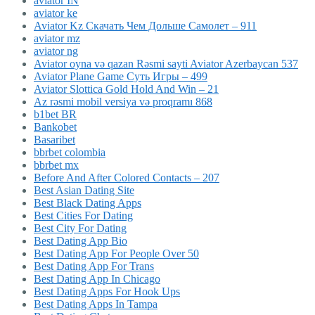
aviator IN
aviator ke
Aviator Kz Скачать Чем Дольше Самолет – 911
aviator mz
aviator ng
Aviator oyna və qazan Rəsmi sayti Aviator Azerbaycan 537
Aviator Plane Game Суть Игры – 499
Aviator Slottica Gold Hold And Win – 21
Az rəsmi mobil versiya və proqramı 868
b1bet BR
Bankobet
Basaribet
bbrbet colombia
bbrbet mx
Before And After Colored Contacts – 207
Best Asian Dating Site
Best Black Dating Apps
Best Cities For Dating
Best City For Dating
Best Dating App Bio
Best Dating App For People Over 50
Best Dating App For Trans
Best Dating App In Chicago
Best Dating Apps For Hook Ups
Best Dating Apps In Tampa