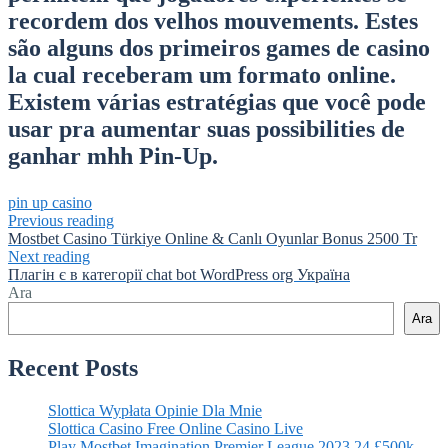
recordem dos velhos mouvements. Estes
são alguns dos primeiros games de casino
la cual receberam um formato online.
Existem várias estratégias que você pode
usar pra aumentar suas possibilities de
ganhar mhh Pin-Up.
pin up casino
Previous reading
Mostbet Casino Türkiye Online & Canlı Oyunlar Bonus 2500 Tr
Next reading
Плагін є в категорії chat bot WordPress org Україна
Ara
Ara
Recent Posts
Slottica Wypłata Opinie Dla Mnie
Slottica Casino Free Online Casino Live
Play Mostbet Imagination Premier League 2023 24 £500k