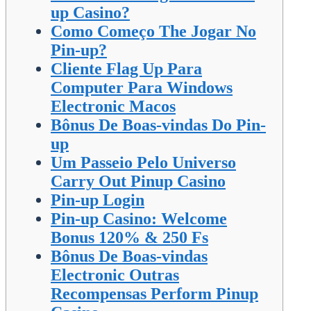
up Casino?
Como Começo The Jogar No
Pin-up?
Cliente Flag Up Para
Computer Para Windows
Electronic Macos
Bônus De Boas-vindas Do Pin-
up
Um Passeio Pelo Universo
Carry Out Pinup Casino
Pin-up Login
Pin-up Casino: Welcome
Bonus 120% & 250 Fs
Bônus De Boas-vindas
Electronic Outras
Recompensas Perform Pinup