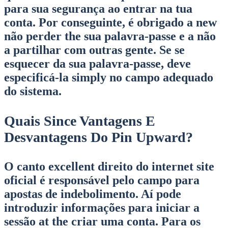
para sua segurança ao entrar na tua
conta. Por conseguinte, é obrigado a new
não perder the sua palavra-passe e a não
a partilhar com outras gente. Se se
esquecer da sua palavra-passe, deve
especificá-la simply no campo adequado
do sistema.
Quais Since Vantagens E
Desvantagens Do Pin Upward?
O canto excellent direito do internet site
oficial é responsável pelo campo para
apostas de indebolimento. Aí pode
introduzir informações para iniciar a
sessão at the criar uma conta. Para os