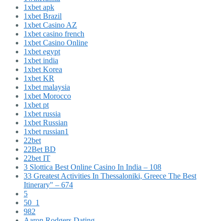
1xbet apk
1xbet Brazil
1xbet Casino AZ
1xbet casino french
1xbet Casino Online
1xbet egypt
1xbet india
1xbet Korea
1xbet KR
1xbet malaysia
1xbet Morocco
1xbet pt
1xbet russia
1xbet Russian
1xbet russian1
22bet
22Bet BD
22bet IT
3 Slottica Best Online Casino In India – 108
33 Greatest Activities In Thessaloniki, Greece The Best
Itinerary" – 674
5
50_1
982
Aaron Rodgers Dating