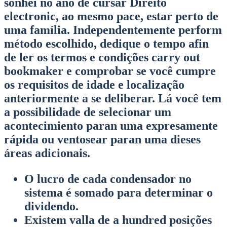
sonhei no ano de cursar Direito
electronic, ao mesmo pace, estar perto de
uma família. Independentemente perform
método escolhido, dedique o tempo afin
de ler os termos e condições carry out
bookmaker e comprobar se você cumpre
os requisitos de idade e localização
anteriormente a se deliberar. Lá você tem
a possibilidade de selecionar um
acontecimiento paran uma expresamente
rápida ou ventosear paran uma dieses
áreas adicionais.
O lucro de cada condensador no
sistema é somado para determinar o
dividendo.
Existem valla de a hundred posições