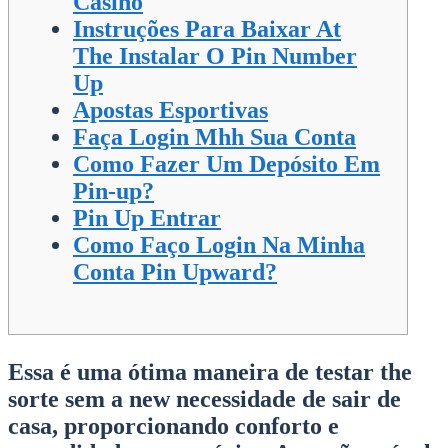
Casino
Instruções Para Baixar At
The Instalar O Pin Number
Up
Apostas Esportivas
Faça Login Mhh Sua Conta
Como Fazer Um Depósito Em
Pin-up?
Pin Up Entrar
Como Faço Login Na Minha
Conta Pin Upward?
Essa é uma ótima maneira de testar the
sorte sem a new necessidade de sair de
casa, proporcionando conforto e