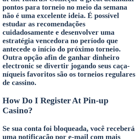
pontos para torneio no meio da semana
não é uma excelente ideia. É possível
estudar as recomendações
cuidadosamente e desenvolver uma
estratégia vencedora no período que
antecede o início do próximo torneio.
Outra opção afin de ganhar dinheiro
electronic se divertir jogando seus caça-
níqueis favoritos são os torneios regulares
de cassino.
How Do I Register At Pin-up
Casino?
Se sua conta foi bloqueada, você receberá
uma notificação por e-mail com mais