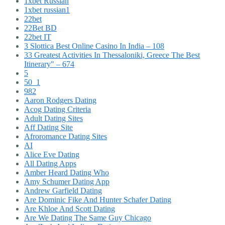
1xbet Russian
1xbet russian1
22bet
22Bet BD
22bet IT
3 Slottica Best Online Casino In India – 108
33 Greatest Activities In Thessaloniki, Greece The Best
Itinerary" – 674
5
50_1
982
Aaron Rodgers Dating
Acog Dating Criteria
Adult Dating Sites
Aff Dating Site
Afroromance Dating Sites
AI
Alice Eve Dating
All Dating Apps
Amber Heard Dating Who
Amy Schumer Dating App
Andrew Garfield Dating
Are Dominic Fike And Hunter Schafer Dating
Are Khloe And Scott Dating
Are We Dating The Same Guy Chicago