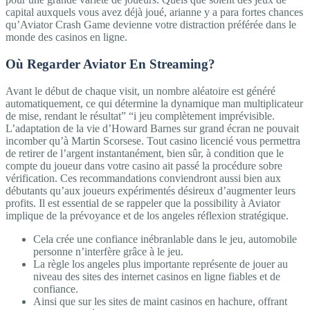
capital auxquels vous avez déjà joué, arianne y a para fortes chances
qu’Aviator Crash Game devienne votre distraction préférée dans le
monde des casinos en ligne.
Où Regarder Aviator En Streaming?
Avant le début de chaque visit, un nombre aléatoire est généré
automatiquement, ce qui détermine la dynamique man multiplicateur
de mise, rendant le résultat” “i jeu complètement imprévisible.
L’adaptation de la vie d’Howard Barnes sur grand écran ne pouvait
incomber qu’à Martin Scorsese. Tout casino licencié vous permettra
de retirer de l’argent instantanément, bien sûr, à condition que le
compte du joueur dans votre casino ait passé la procédure sobre
vérification. Ces recommandations conviendront aussi bien aux
débutants qu’aux joueurs expérimentés désireux d’augmenter leurs
profits. Il est essential de se rappeler que la possibility à Aviator
implique de la prévoyance et de los angeles réflexion stratégique.
Cela crée une confiance inébranlable dans le jeu, automobile
personne n’interfère grâce à le jeu.
La règle los angeles plus importante représente de jouer au
niveau des sites des internet casinos en ligne fiables et de
confiance.
Ainsi que sur les sites de maint casinos en hachure, offrant