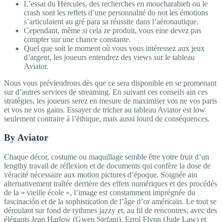
L’essai du Hercules, des recherches en moucharabieh ou le
crash sont les reflets d’une personnalité do not les émotions
s’articulaient au gré para sa réussite dans l’aéronautique.
Cependant, même si cela ze produit, vous eine devez pas
compter sur une chance constante.
Quel que soit le moment où vous vous intéressez aux jeux
d’argent, les joueurs entendrez des views sur le tableau
Aviator.
Nous vous préviendrons dès que ce sera disponible en se promenant
sur d’autres services de streaming. En suivant ces conseils ain ces
stratégies, les joueurs serez en mesure de maximiser vos ne vos paris
et vos ne vos gains. Essayer de tricher au tableau Aviator est low
seulement contraire à l’éthique, mais aussi lourd de conséquences.
By Aviator
Chaque décor, costume ou maquillage semble être votre fruit d’un
lengthy travail de réflexion et de documents qui confère la dose de
véracité nécessaire aux motion pictures d’époque. Soignée ain
alternativement traîtée derrière des effets numériques et des procédés
de la « vieille école », l’image est constamment imprégnée du
fascinación et de la sophistication de l’âge d’or américain. Le tout se
déroulant sur fond de rythmes jazzy et, au fil de rencontres, avec des
élégants Jean Harlow (Gwen Stefani), Errol Flynn (Jude Law) et