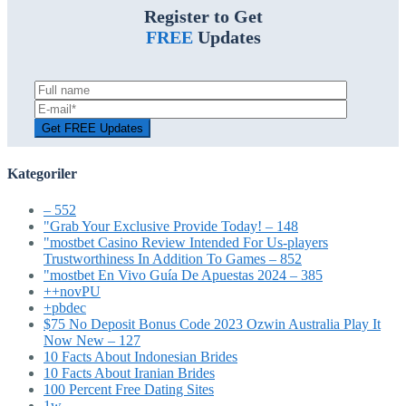
Register to Get
FREE
Updates
Kategoriler
– 552
"Grab Your Exclusive Provide Today! – 148
"mostbet Casino Review Intended For Us-players
Trustworthiness In Addition To Games – 852
"mostbet En Vivo Guía De Apuestas 2024 – 385
++novPU
+pbdec
$75 No Deposit Bonus Code 2023 Ozwin Australia Play It
Now New – 127
10 Facts About Indonesian Brides
10 Facts About Iranian Brides
100 Percent Free Dating Sites
1w