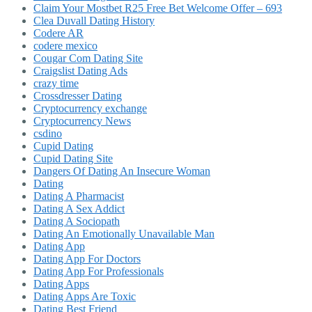
Claim Your Mostbet R25 Free Bet Welcome Offer – 693
Clea Duvall Dating History
Codere AR
codere mexico
Cougar Com Dating Site
Craigslist Dating Ads
crazy time
Crossdresser Dating
Cryptocurrency exchange
Cryptocurrency News
csdino
Cupid Dating
Cupid Dating Site
Dangers Of Dating An Insecure Woman
Dating
Dating A Pharmacist
Dating A Sex Addict
Dating A Sociopath
Dating An Emotionally Unavailable Man
Dating App
Dating App For Doctors
Dating App For Professionals
Dating Apps
Dating Apps Are Toxic
Dating Best Friend