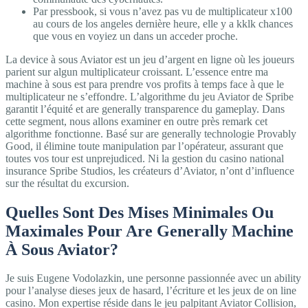
Par pressbook, si vous n’avez pas vu de multiplicateur x100
au cours de los angeles dernière heure, elle y a kklk chances
que vous en voyiez un dans un acceder proche.
La device à sous Aviator est un jeu d’argent en ligne où les joueurs
parient sur algun multiplicateur croissant. L’essence entre ma
machine à sous est para prendre vos profits à temps face à que le
multiplicateur ne s’effondre. L’algorithme du jeu Aviator de Spribe
garantit l’équité et are generally transparence du gameplay. Dans
cette segment, nous allons examiner en outre près remark cet
algorithme fonctionne. Basé sur are generally technologie Provably
Good, il élimine toute manipulation par l’opérateur, assurant que
toutes vos tour est unprejudiced. Ni la gestion du casino national
insurance Spribe Studios, les créateurs d’Aviator, n’ont d’influence
sur the résultat du excursion.
Quelles Sont Des Mises Minimales Ou
Maximales Pour Are Generally Machine
À Sous Aviator?
Je suis Eugene Vodolazkin, une personne passionnée avec un ability
pour l’analyse dieses jeux de hasard, l’écriture et les jeux de on line
casino. Mon expertise réside dans le jeu palpitant Aviator Collision,