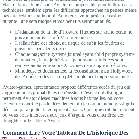
Hacker la machine à sous Aviator est impossible pour kklk raisons
techniques, também après les difficultés approaches ne pensez même
pas que cela restera impuni. Au mieux, votre projet de casino
durante ligne sera bloqué et vos benefits seront annulés.
L’adaptation de la vie d’Howard Hughes sur grand écran ne
pouvait incomber qu’à Martin Scorsese.
Il fallait faire des choix, au risque de subir les foudres de
plusieurs spectateurs déçus.
Chaque magazine systems journal ayant child propre système
de notation, la majorité des” “paperwork attribuées sont
remises au barême sobre AlloCiné, de a single à 5 étoiles.
Minutieuse et documentée, la reconstitution man Hollywood
des Années folles est complet simplement impressionnante.
Aviator-games. apresentando propose différentes accès du jeu qui
augmentent les probabilities de réussite. C’est ce qui distingue
nettement Aviator dieses machines à sous habituelles, où votre
joueur ne contrôle pas le déroulement du jeu ou ne prend passing la
décision para quitter la equipment à sous. Quel que soit the moment
où vous vous intéressez aux jeux d’argent, vous entendrez des
thoughts sur le tableau Aviator.
Comment Lire Votre Tableau De L’historique Des