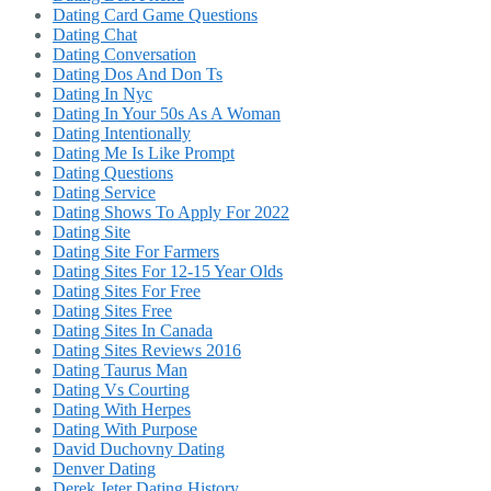
Dating Card Game Questions
Dating Chat
Dating Conversation
Dating Dos And Don Ts
Dating In Nyc
Dating In Your 50s As A Woman
Dating Intentionally
Dating Me Is Like Prompt
Dating Questions
Dating Service
Dating Shows To Apply For 2022
Dating Site
Dating Site For Farmers
Dating Sites For 12-15 Year Olds
Dating Sites For Free
Dating Sites Free
Dating Sites In Canada
Dating Sites Reviews 2016
Dating Taurus Man
Dating Vs Courting
Dating With Herpes
Dating With Purpose
David Duchovny Dating
Denver Dating
Derek Jeter Dating History