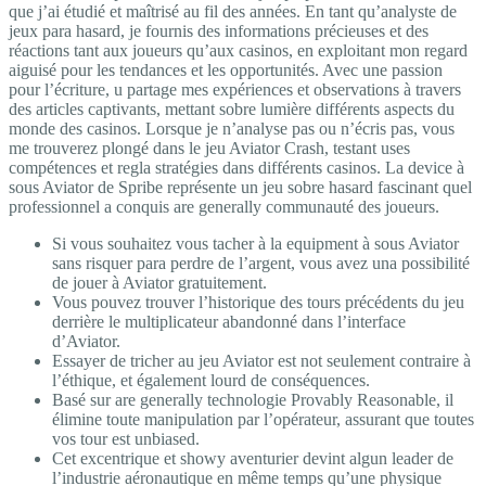
que j’ai étudié et maîtrisé au fil des années. En tant qu’analyste de
jeux para hasard, je fournis des informations précieuses et des
réactions tant aux joueurs qu’aux casinos, en exploitant mon regard
aiguisé pour les tendances et les opportunités. Avec une passion
pour l’écriture, u partage mes expériences et observations à travers
des articles captivants, mettant sobre lumière différents aspects du
monde des casinos. Lorsque je n’analyse pas ou n’écris pas, vous
me trouverez plongé dans le jeu Aviator Crash, testant uses
compétences et regla stratégies dans différents casinos. La device à
sous Aviator de Spribe représente un jeu sobre hasard fascinant quel
professionnel a conquis are generally communauté des joueurs.
Si vous souhaitez vous tacher à la equipment à sous Aviator
sans risquer para perdre de l’argent, vous avez una possibilité
de jouer à Aviator gratuitement.
Vous pouvez trouver l’historique des tours précédents du jeu
derrière le multiplicateur abandonné dans l’interface
d’Aviator.
Essayer de tricher au jeu Aviator est not seulement contraire à
l’éthique, et également lourd de conséquences.
Basé sur are generally technologie Provably Reasonable, il
élimine toute manipulation par l’opérateur, assurant que toutes
vos tour est unbiased.
Cet excentrique et showy aventurier devint algun leader de
l’industrie aéronautique en même temps qu’une physique