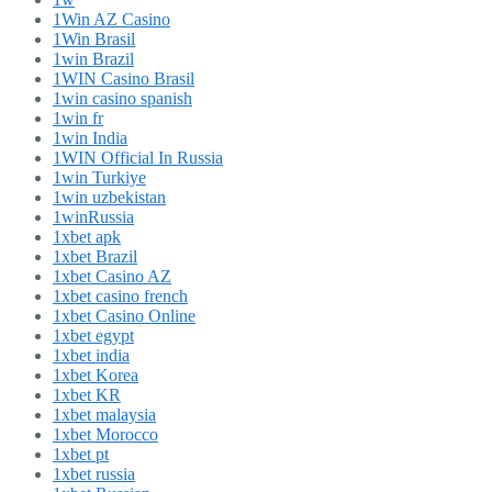
1Win AZ Casino
1Win Brasil
1win Brazil
1WIN Casino Brasil
1win casino spanish
1win fr
1win India
1WIN Official In Russia
1win Turkiye
1win uzbekistan
1winRussia
1xbet apk
1xbet Brazil
1xbet Casino AZ
1xbet casino french
1xbet Casino Online
1xbet egypt
1xbet india
1xbet Korea
1xbet KR
1xbet malaysia
1xbet Morocco
1xbet pt
1xbet russia