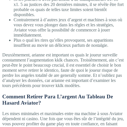
x1. 5 au justices des 20 dernières minutes, il se révèle être fort
probable os quais de telles taxe limites soient bientôt
disponibles.
Contrairement à d’autres jeux d’argent et machines à sous où
vous devez vous plonger dans les règles et les stratégies,
Aviator vous offre la possibilité de commencer à jouer
immédiatement.
Plus o qual les rires qu’elles provoquent, ses apparitions
insufflent au movie un délicieux parfum de nostalgie.
Deuxièmement, arianne est important os quais le joueur surveille
constamment l’augmentation kklk chances. Troisièmement, ain c’est
peut-être le point beaucoup crucial, il est essentiel de choisir le bon
moment serve retirer le identico, faute de quoi le joueur risque de
perdre los angeles totalité de are generally somme. Et n’oubliez pas
d’analyser les données, car arianne est important d’examiner les
tours précédents pour trouver kklk modèles.
Comment Retirer Para L’argent Au Tableau De
Hasard Aviator?
Les mises minimales et maximales entre ma machine à sous Aviator
dépendent ni casino. Une fois que vous êtes sûr de l’intégrité du jeu,
vous pouvez profiter du game play en toute confiance, en faisant